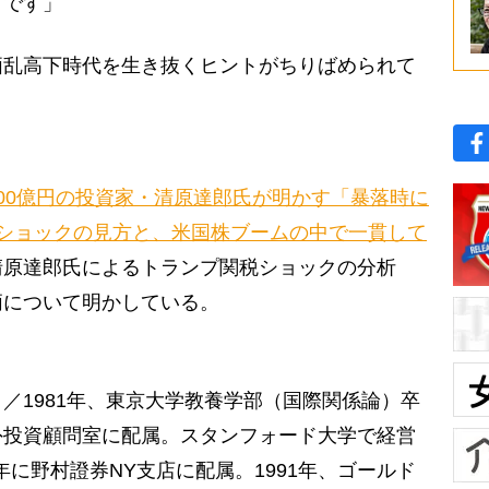
きです」
乱高下時代を生き抜くヒントがちりばめられて
00億円の投資家・清原達郎氏が明かす「暴落時に
ショックの見方と、米国株ブームの中で一貫して
清原達郎氏によるトランプ関税ショックの分析
柄について明かしている。
／1981年、東京大学教養学部（国際関係論）卒
外投資顧問室に配属。スタンフォード大学で経営
6年に野村證券NY支店に配属。1991年、ゴールド