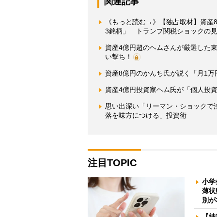
関連記事
《もっと読む→》【独占取材】資産
3銘柄」 トランプ関税ショックの
資産4億円超のヘムさんが厳選した
い撃ち！
資産8億円のかんち氏が説く「月1
資産4億円投資家ヘム氏が「個人投
思い出深い「リーマン・ショックで
落を味方につける」投資術
注目TOPIC
小学
薄状
別が
【納