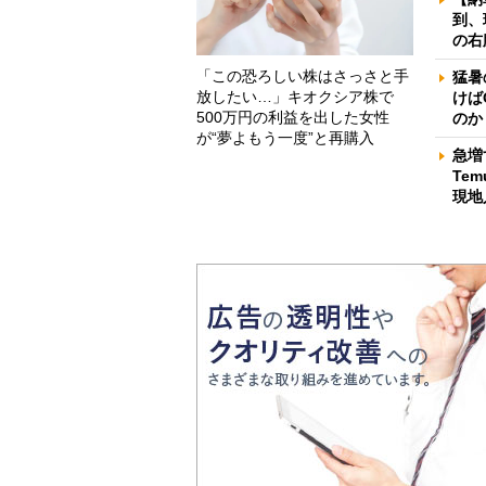
到、
の右
「この恐ろしい株はさっさと手
猛暑
放したい…」キオクシア株で
けば
500万円の利益を出した女性
のか
が“夢よもう一度”と再購入
急増
Te
現地