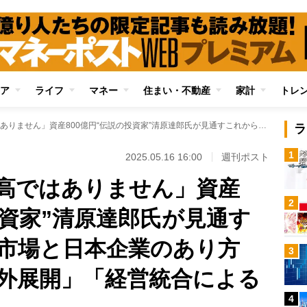
ア
ライフ
マネー
住まい・不動産
家計
トレ
「日本の株式は割高ではありません」資産800億円“伝説の投資家”清原達郎氏が見通すこれからの日本株市場と日本企業のあり方 キーワードは「海外展開」「経営統合による寡占化」
ラ
1
2025.05.16 16:00
週刊ポスト
高ではありません」資産
2
投資家”清原達郎氏が見通す
株市場と日本企業のあり方
3
外展開」「経営統合による
4