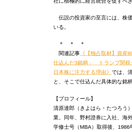
社に積極的に経営統合を促すべ
伝説の投資家の至言には、株価
いる。
＊ ＊ ＊
関連記事
《【独占取材】資産8
仕込んだ3銘柄」 トランプ関税
日本株に注力する理由》
では、
と、そこで仕込んだ具体的な銘
【プロフィール】
清原達郎（きよはら・たつろう）
業。同年、野村證券に入社、海
学修士号（MBA）取得後、198