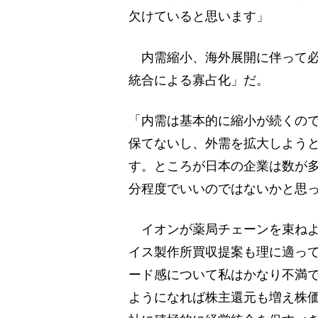
欠けていると思います」
内需縮小、海外展開に伴って必
統合による寡占化」だ。
「内需は基本的に縮小が続くの
保てないし、外需を拡大しよう
す。ところが日本の企業は数が
分程度でいいのではないかと思
イオンが薬局チェーンを束ねよ
イス製作所買収提案も理に適っ
ード感について私はかなり不満
ようになれば株主還元も増え株