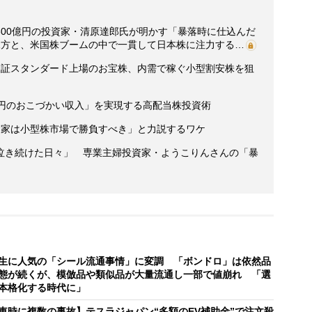
800億円の投資家・清原達郎氏が明かす「暴落時に仕込んだ
見方と、米国株ブームの中で一貫して日本株に注力する…
東証スタンダード上場のお宝株、内需で稼ぐ小型割安株を狙
万円のおこづかい収入」を実現する高配当株投資術
資家は小型株市場で勝負すべき」と力説するワケ
泣き続けた日々」 専業主婦投資家・ようこりんさんの「暴
生に人気の「シール流通事情」に変調 「ボンドロ」は依然品
態が続くが、模倣品や類似品が大量流通し一部で値崩れ 「選
本格化する時代に」
車時に複数の事故】テスラジャパン“多額のEV補助金”で注文殺