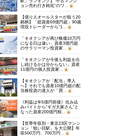
駅」ランキング】“中古マンシ
ョン売れ行き鈍化”のワ…
【億り人オールスターが狙う20
銘柄】「総資産69億円超」90歳
現役トレーダーから“1…
「キオクシアが再び株価10万円
になる日は遠い」資産3億円超
のサラリーマン投資家…
「キオクシアが今後も利益を出
し続けるかは分からない」資産
11億円の個人投資家…
【キオクシアが「配当」導入
へ】それでも資産10億円超の配
当株投資の達人が「買…
《利益は年5億円前後》住み込
みバイトから“ギガ大家さん”と
なった資産200億円税…
【世帯年収別・東京23区マンシ
ョン「狙い目駅」を大公開】年
収500万円、700万円…