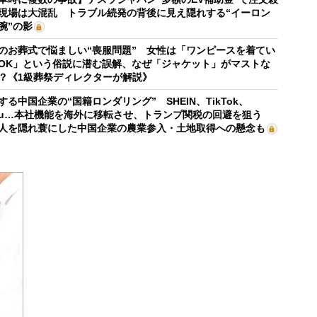
現場は大混乱 トラブル続発の背後に見え隠れする“イーロン
腕”の影
のお葬式で悩ましい“喪服問題” 女性は「ワンピースを着てい
OK」という俗説に潜む誤解、なぜ「ジャケット」がマストな
？《1級葬祭ディレクターが解説》
する中国企業の“国籍ロンダリング” SHEIN、TikTok、
mu…本社機能を海外に移転させ、トランプ関税の回避を狙う
人を隠れ蓑にした中国企業の農業参入・土地取得への懸念も