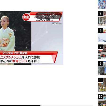
5
もっと見る
arrow_forward_ios
6
7
8
9
Mute
10