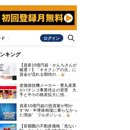
ンド
ログイン
ンキング
【資産10億円超・かんちさんが
厳選！】「キオクシアの次」に
資金が流れる期待の…
老舗遊技機メーカー・豊丸産業
がパチンコ事業停止の背景 大
手と中小の格差拡大に拍…
資産10億円超の投資家が明か
す“AI・半導体相場に乗らなかっ
た理由” フルポジショ…
【首都圏の不動産価格「危ない