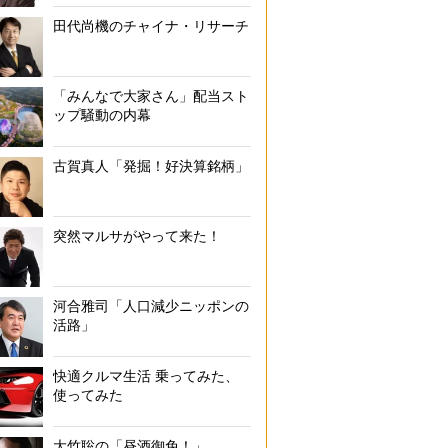
田代尚機のチャイナ・リサーチ
「みんなで大家さん」配当スト
ップ騒動の内幕
古賀真人「発掘！好決算銘柄」
突然マルサがやって来た！
河合雅司「人口減少ニッポンの
活路」
快適クルマ生活 乗ってみた、
使ってみた
大竹聡の「昼酒御免！」