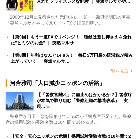
入れたプライスレスな経験 ｜ 突然マルサがや…
2009年12月に発行された元FXトレーダー・磯貝清明氏の著書
『突然マルサがやって来た！～FXで10億円稼い…
【第9回】もう一度FXでリベンジ！ 種銭は差し押さえを免れ
た”ヒミツのお金” ｜ 突然マルサ…
【第8回】年利はなんと14.6％！ 毎日5万円超の延滞税が積み
上がっていく ｜ 突然マルサ…
一覧を見る
河合雅司「人口減少ニッポンの活路」
【「警察官離れ」に歯止めはかかるか？】警察庁
が本気で取り組む「警察組織の構造改革」 実
現…
警察庁が目下、頭を悩ませているのが「警察官不足」だ。警察
官の採用試験の受験者数は10年間で2分の1以…
【安全・安心ニッポンの危機】採用試験受験者数は10年間で2