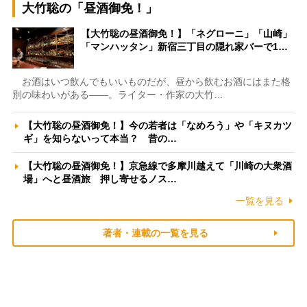
大竹聡の「昼酒御免！」
【大竹聡の昼酒御免！】「ネグローニ」「山崎」
「マンハッタン」新宿三丁目の隠れ家バーで1…
お酒はいつ飲んでもいいものだが、昼から飲むお酒にはまた格
別の味わいがある――。ライター・作家の大竹…
【大竹聡の昼酒御免！】今の若者は「なめろう」や「キヌカツ
ギ」を知らないって本当？ 昔の…
【大竹聡の昼酒御免！】京急線で多摩川越えて「川崎の大衆酒
場」へと昼酒旅 押し寄せるノス…
一覧を見る
著者・連載の一覧を見る