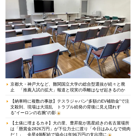
京都大・神戸大など、難関国立大学の総合型選抜が続々と廃
止 「推薦入試の拡大」報道と現実の乖離はなぜ起きるのか
【納車時に複数の事故】テスラジャパン“多額のEV補助金”で注
文殺到、現場は大混乱 トラブル続発の背後に見え隠れす
る“イーロンの右腕”の影
【土俵に埋まるカネ】大の里、豊昇龍が黒星続きの名古屋場所
は「懸賞金2826万円」が下位力士に渡り「今日はみんなで焼肉
だ！」 金星4個配給で協会は年96万円の支出増に