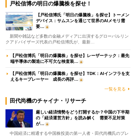
戸松信博の明日の爆騰株を探せ！
【戸松信博氏「明日の爆騰株」を探せ】トーメン
デバイス：サムスンを通じて世界のAIメモリ需
要…
新聞や雑誌など多数の金融メディアに出演するグローバルリン
クアドバイザーズ代表の戸松信博氏が、最新…
【戸松信博氏「明日の爆騰株」を探せ】レーザーテック：最先
端半導体の製造に不可欠な検査装…
【戸松信博氏「明日の爆騰株」を探せ】TDK：AIインフラを支
えるキープレーヤー 成長の再評…
一覧を見る
田代尚機のチャイナ・リサーチ
厳しい経済情勢をどう打開するか？中国の下半期
の「経済運営方針」を読み解く 需要不足対策
が…
中国経済に精通する中国株投資の第一人者・田代尚機氏のプレ