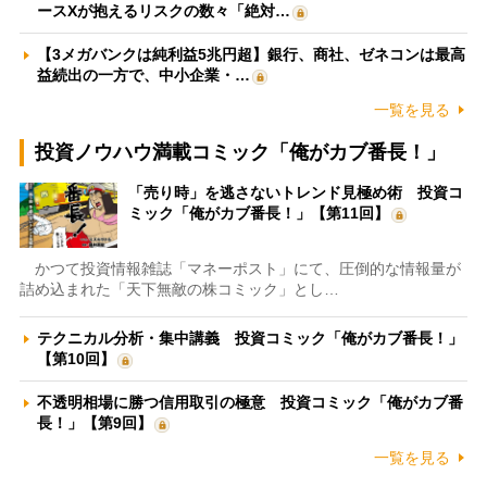
ースXが抱えるリスクの数々「絶対…
【3メガバンクは純利益5兆円超】銀行、商社、ゼネコンは最高
益続出の一方で、中小企業・…
一覧を見る
投資ノウハウ満載コミック「俺がカブ番長！」
「売り時」を逃さないトレンド見極め術 投資コ
ミック「俺がカブ番長！」【第11回】
かつて投資情報雑誌「マネーポスト」にて、圧倒的な情報量が
詰め込まれた「天下無敵の株コミック」とし…
テクニカル分析・集中講義 投資コミック「俺がカブ番長！」
【第10回】
不透明相場に勝つ信用取引の極意 投資コミック「俺がカブ番
長！」【第9回】
一覧を見る