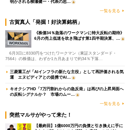
明かされる柳瀬健一・代表の思…
一覧を見る
古賀真人「発掘！好決算銘柄」
《株価34％急落のワークマンに特大反転の期待》
6月の売上低迷を吹き飛ばす第1四半期決算、…
6月3日に8330円をつけたワークマン（東証スタンダード・
7564）の株価は、わずか1カ月あまりで約34％下落…
三菱重工が「AIインフラの新たな主役」として再評価される気
運 エヌビディアとの提携でAI…
キオクシアHD「7万円割れからの急反発」は再びの上昇局面へ
の反転シグナルか？ 市場のムー…
一覧を見る
突然マルサがやって来た！
【最終回】1億6000万円の負債と引き換えに手に