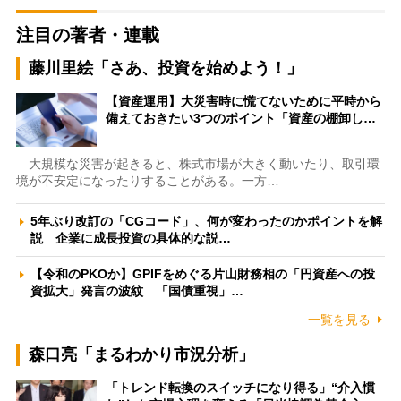
注目の著者・連載
藤川里絵「さあ、投資を始めよう！」
【資産運用】大災害時に慌てないために平時から
備えておきたい3つのポイント「資産の棚卸し…
大規模な災害が起きると、株式市場が大きく動いたり、取引環
境が不安定になったりすることがある。一方…
5年ぶり改訂の「CGコード」、何が変わったのかポイントを解
説 企業に成長投資の具体的な説…
【令和のPKOか】GPIFをめぐる片山財務相の「円資産への投
資拡大」発言の波紋 「国債重視」…
一覧を見る
森口亮「まるわかり市況分析」
「トレンド転換のスイッチになり得る」“介入慣