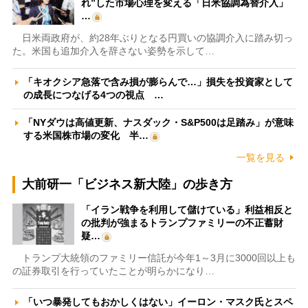
れ”した市場心理を変える「日米協調為替介入」
…
日米両政府が、約28年ぶりとなる円買いの協調介入に踏み切っ
た。米国も追加介入を辞さない姿勢を示して…
「キオクシア急落で含み損が膨らんで…」損失を投資家として
の成長につなげる4つの視点 …
「NYダウは高値更新、ナスダック・S&P500は足踏み」が意味
する米国株市場の変化 半…
一覧を見る
大前研一「ビジネス新大陸」の歩き方
「イラン戦争を利用して儲けている」利益相反と
の批判が強まるトランプファミリーの不正蓄財
疑…
トランプ大統領のファミリー信託が今年1～3月に3000回以上も
の証券取引を行っていたことが明らかになり…
「いつ暴発してもおかしくはない」イーロン・マスク氏とスペ