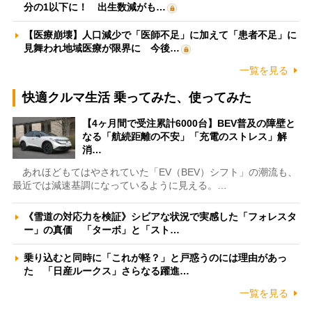
分の1以下に！ 出生数減がも…
【医療崩壊】人口減少で「医師不足」に加えて「患者不足」に
見舞われ地域医療が限界に 今後…
一覧を見る
快適クルマ生活 乗ってみた、使ってみた
【4ヶ月間で受注累計6000台】BEV普及の障壁と
なる「航続距離の不安」「充電のストレス」解
消…
あれほどもてはやされていた「EV（BEV）シフト」の潮流も、
最近では減速基調になっているように見える。…
《雪道の対応力を検証》シビアな状況で実感した「フォレスタ
ー」の真価 「ターボ」と「スト…
乗り込むと同時に「これが軽？」と戸惑うのには理由があっ
た 「日産ルークス」さらなる躍進…
一覧を見る