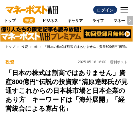
ログイン
トップ
投資
ビジネス
キャリア
ライフ
マネー
トップ
投資
株
「日本の株式は割高ではありません」資産800億円“伝説の
投資
2025.05.16 16:00
週刊ポスト
「日本の株式は割高ではありません」資
産800億円“伝説の投資家”清原達郎氏が見
通すこれからの日本株市場と日本企業の
あり方 キーワードは「海外展開」「経
営統合による寡占化」
Loaded
:
89.01%
/
Unmute