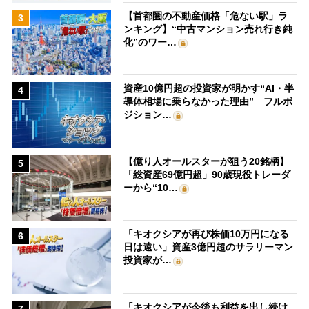
【首都圏の不動産価格「危ない駅」ラ
3
ンキング】“中古マンション売れ行き鈍
化”のワー…
資産10億円超の投資家が明かす“AI・半
4
導体相場に乗らなかった理由” フルポ
ジション…
【億り人オールスターが狙う20銘柄】
5
「総資産69億円超」90歳現役トレーダ
ーから“10…
「キオクシアが再び株価10万円になる
6
日は遠い」資産3億円超のサラリーマン
投資家が…
「キオクシアが今後も利益を出し続け