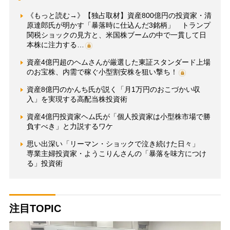
《もっと読む→》【独占取材】資産800億円の投資家・清
原達郎氏が明かす「暴落時に仕込んだ3銘柄」 トランプ
関税ショックの見方と、米国株ブームの中で一貫して日
本株に注力する…
資産4億円超のヘムさんが厳選した東証スタンダード上場
のお宝株、内需で稼ぐ小型割安株を狙い撃ち！
資産8億円のかんち氏が説く「月1万円のおこづかい収
入」を実現する高配当株投資術
資産4億円投資家ヘム氏が「個人投資家は小型株市場で勝
負すべき」と力説するワケ
思い出深い「リーマン・ショックで泣き続けた日々」
専業主婦投資家・ようこりんさんの「暴落を味方につけ
る」投資術
注目TOPIC