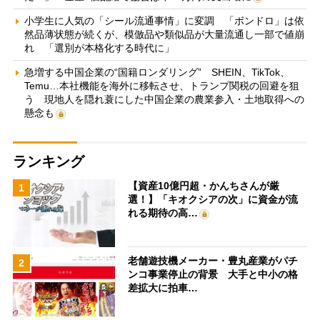
小学生に人気の「シール流通事情」に変調 「ボンドロ」は依
然品薄状態が続くが、模倣品や類似品が大量流通し一部で値崩
れ 「選別が本格化する時代に」
急増する中国企業の“国籍ロンダリング” SHEIN、TikTok、
Temu…本社機能を海外に移転させ、トランプ関税の回避を狙
う 現地人を隠れ蓑にした中国企業の農業参入・土地取得への
懸念も
ランキング
【資産10億円超・かんちさんが厳
1
選！】「キオクシアの次」に資金が流
れる期待の高…
老舗遊技機メーカー・豊丸産業がパチ
2
ンコ事業停止の背景 大手と中小の格
差拡大に拍車…