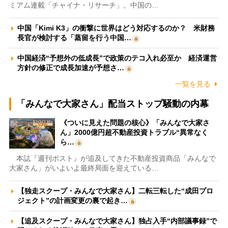
ミアム連載「チャイナ・リサーチ」。中国の…
中国「Kimi K3」の衝撃に世界はどう対応するのか？ 米財務
長官が検討する「蒸留を行う中国…
中国経済“予想外の低成長”で政策のテコ入れ必至か 経済運営
方針の修正で成長加速が予想さ…
一覧を見る
「みんなで大家さん」配当ストップ騒動の内幕
《ついに見えた問題の核心》「みんなで大家さ
ん」2000億円超不動産投資トラブル“異常なく
ら…
本誌『週刊ポスト』が追及してきた不動産投資商品「みんなで
大家さん」がいよいよ最終局面を迎えている…
【独走スクープ・みんなで大家さん】二転三転した“成田プロ
ジェクト”の計画変更の裏で起き…
【追及スクープ・みんなで大家さん】独占入手“内部議事録”で