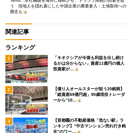
Temu…本社機能を海外に移転させ、トランプ関税の回避を狙
う 現地人を隠れ蓑にした中国企業の農業参入・土地取得への
懸念も
関連記事
ランキング
「キオクシアが今後も利益を出し続け
1
るかは分からない」資産11億円の個人
投資家が…
【億り人オールスターが狙う20銘柄】
2
「総資産69億円超」90歳現役トレーダ
ーから“10…
【首都圏の不動産価格「危ない駅」ラ
3
ンキング】“中古マンション売れ行き鈍
化”のワー…