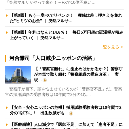
『突然マルサがやって来た！～FXで10億円稼い…
【第9回】もう一度FXでリベンジ！ 種銭は差し押さえを免れ
た”ヒミツのお金” ｜ 突然マルサ…
【第8回】年利はなんと14.6％！ 毎日5万円超の延滞税が積み
上がっていく ｜ 突然マルサ…
一覧を見る
河合雅司「人口減少ニッポンの活路」
【「警察官離れ」に歯止めはかかるか？】警察庁
が本気で取り組む「警察組織の構造改革」 実
現…
警察庁が目下、頭を悩ませているのが「警察官不足」だ。警察
官の採用試験の受験者数は10年間で2分の1以…
【安全・安心ニッポンの危機】採用試験受験者数は10年間で2
分の1以下に！ 出生数減がも…
【医療崩壊】人口減少で「医師不足」に加えて「患者不足」に