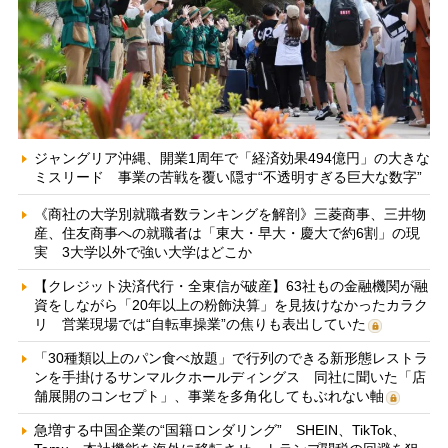
ジャングリア沖縄、開業1周年で「経済効果494億円」の大きな
ミスリード 事業の苦戦を覆い隠す“不透明すぎる巨大な数字”
《商社の大学別就職者数ランキングを解剖》三菱商事、三井物
産、住友商事への就職者は「東大・早大・慶大で約6割」の現
実 3大学以外で強い大学はどこか
【クレジット決済代行・全東信が破産】63社もの金融機関が融
資をしながら「20年以上の粉飾決算」を見抜けなかったカラク
リ 営業現場では“自転車操業”の焦りも表出していた
「30種類以上のパン食べ放題」で行列のできる新形態レストラ
ンを手掛けるサンマルクホールディングス 同社に聞いた「店
舗展開のコンセプト」、事業を多角化してもぶれない軸
急増する中国企業の“国籍ロンダリング” SHEIN、TikTok、