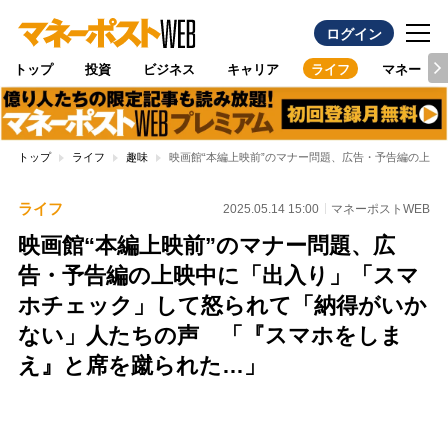
ログイン
トップ
投資
ビジネス
キャリア
ライフ
マネー
トップ
ライフ
趣味
映画館“本編上映前”のマナー問題、広告・予告編の上
ライフ
2025.05.14 15:00
マネーポストWEB
映画館“本編上映前”のマナー問題、広
告・予告編の上映中に「出入り」「スマ
ホチェック」して怒られて「納得がいか
ない」人たちの声 「『スマホをしま
え』と席を蹴られた…」