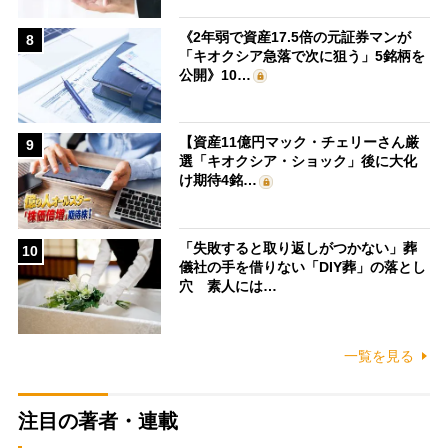
《2年弱で資産17.5倍の元証券マンが
8
「キオクシア急落で次に狙う」5銘柄を
公開》10…
【資産11億円マック・チェリーさん厳
9
選「キオクシア・ショック」後に大化
け期待4銘…
「失敗すると取り返しがつかない」葬
10
儀社の手を借りない「DIY葬」の落とし
穴 素人には…
一覧を見る
注目の著者・連載