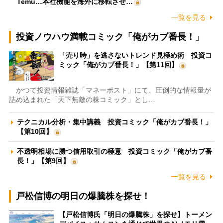
Temu…本社機能を海外に移転させ…
一覧を見る
投資ノウハウ満載コミック「俺がカブ番長！」
「売り時」を逃さないトレンド見極め術 投資コ
ミック「俺がカブ番長！」【第11回】
かつて投資情報雑誌「マネーポスト」にて、圧倒的な情報量が
詰め込まれた「天下無敵の株コミック」とし…
テクニカル分析・集中講義 投資コミック「俺がカブ番長！」
【第10回】
不透明相場に勝つ信用取引の極意 投資コミック「俺がカブ番
長！」【第9回】
一覧を見る
戸松信博の明日の爆騰株を探せ！
【戸松信博氏「明日の爆騰株」を探せ】トーメン