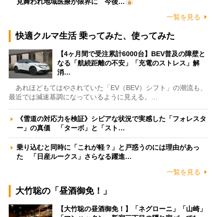
見舞われ地域医療が限界に 今後…
一覧を見る
快適クルマ生活 乗ってみた、使ってみた
【4ヶ月間で受注累計6000台】BEV普及の障壁と
なる「航続距離の不安」「充電のストレス」解
消…
あれほどもてはやされていた「EV（BEV）シフト」の潮流も、
最近では減速基調になっているように見える。…
《雪道の対応力を検証》シビアな状況で実感した「フォレスタ
ー」の真価 「ターボ」と「スト…
乗り込むと同時に「これが軽？」と戸惑うのには理由があっ
た 「日産ルークス」さらなる躍進…
一覧を見る
大竹聡の「昼酒御免！」
【大竹聡の昼酒御免！】「ネグローニ」「山崎」