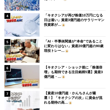
「キオクシアが再び株価10万円になる
4
日は遠い」資産3億円超のサラリーマン
投資家が…
「AI・半導体関連が“本命”であること
5
に変わりはない」資産20億円超の90歳
現役トレー…
【キオクシア・ショック後に「株価倍
6
増」も期待できる注目銘柄5選】資産3
億円超・…
【資産10億円超・かんちさんが厳
7
選！】「キオクシアの次」に資金が流
れる期待の高…