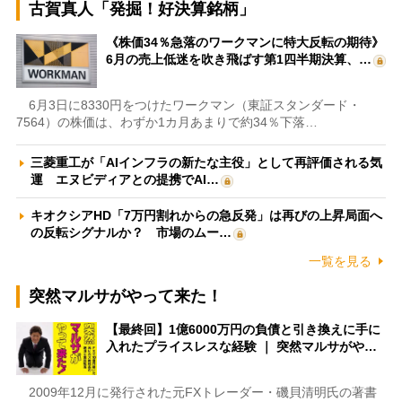
古賀真人「発掘！好決算銘柄」
《株価34％急落のワークマンに特大反転の期待》
6月の売上低迷を吹き飛ばす第1四半期決算、…
6月3日に8330円をつけたワークマン（東証スタンダード・
7564）の株価は、わずか1カ月あまりで約34％下落…
三菱重工が「AIインフラの新たな主役」として再評価される気
運 エヌビディアとの提携でAI…
キオクシアHD「7万円割れからの急反発」は再びの上昇局面へ
の反転シグナルか？ 市場のムー…
一覧を見る
突然マルサがやって来た！
【最終回】1億6000万円の負債と引き換えに手に
入れたプライスレスな経験 ｜ 突然マルサがや…
2009年12月に発行された元FXトレーダー・磯貝清明氏の著書