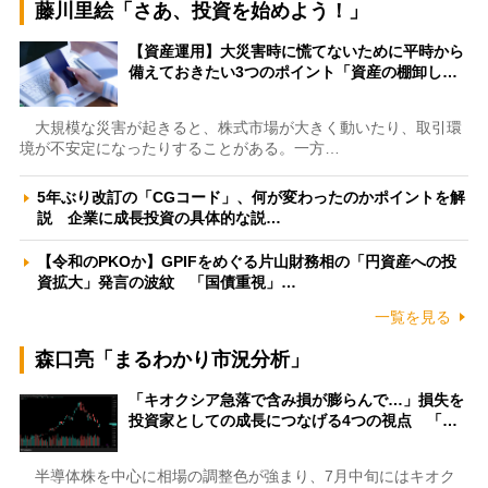
藤川里絵「さあ、投資を始めよう！」
【資産運用】大災害時に慌てないために平時から
備えておきたい3つのポイント「資産の棚卸し…
大規模な災害が起きると、株式市場が大きく動いたり、取引環
境が不安定になったりすることがある。一方…
5年ぶり改訂の「CGコード」、何が変わったのかポイントを解
説 企業に成長投資の具体的な説…
【令和のPKOか】GPIFをめぐる片山財務相の「円資産への投
資拡大」発言の波紋 「国債重視」…
一覧を見る
森口亮「まるわかり市況分析」
「キオクシア急落で含み損が膨らんで…」損失を
投資家としての成長につなげる4つの視点 「…
半導体株を中心に相場の調整色が強まり、7月中旬にはキオク