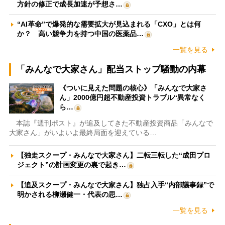
方針の修正で成長加速が予想さ…
“AI革命”で爆発的な需要拡大が見込まれる「CXO」とは何
か？ 高い競争力を持つ中国の医薬品…
一覧を見る
「みんなで大家さん」配当ストップ騒動の内幕
《ついに見えた問題の核心》「みんなで大家さ
ん」2000億円超不動産投資トラブル“異常なく
ら…
本誌『週刊ポスト』が追及してきた不動産投資商品「みんなで
大家さん」がいよいよ最終局面を迎えている…
【独走スクープ・みんなで大家さん】二転三転した“成田プロ
ジェクト”の計画変更の裏で起き…
【追及スクープ・みんなで大家さん】独占入手“内部議事録”で
明かされる柳瀬健一・代表の思…
一覧を見る