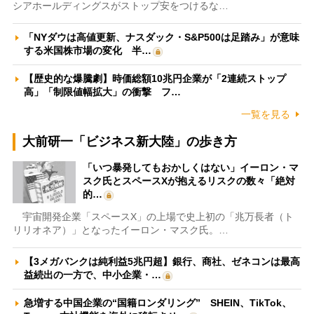
シアホールディングスがストップ安をつけるな…
「NYダウは高値更新、ナスダック・S&P500は足踏み」が意味
する米国株市場の変化 半…
【歴史的な爆騰劇】時価総額10兆円企業が「2連続ストップ
高」「制限値幅拡大」の衝撃 フ…
一覧を見る
大前研一「ビジネス新大陸」の歩き方
「いつ暴発してもおかしくはない」イーロン・マ
スク氏とスペースXが抱えるリスクの数々「絶対
的…
宇宙開発企業「スペースX」の上場で史上初の「兆万長者（ト
リリオネア）」となったイーロン・マスク氏。…
【3メガバンクは純利益5兆円超】銀行、商社、ゼネコンは最高
益続出の一方で、中小企業・…
急増する中国企業の“国籍ロンダリング” SHEIN、TikTok、