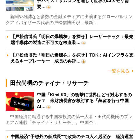
デバイス：サムスンを通じて世界のAIメモリ需
要…
新聞や雑誌など多数の金融メディアに出演するグローバルリン
クアドバイザーズ代表の戸松信博氏が、最新…
【戸松信博氏「明日の爆騰株」を探せ】レーザーテック：最先
端半導体の製造に不可欠な検査装…
【戸松信博氏「明日の爆騰株」を探せ】TDK：AIインフラを支
えるキープレーヤー 成長の再評…
一覧を見る
田代尚機のチャイナ・リサーチ
中国「Kimi K3」の衝撃に世界はどう対応するの
か？ 米財務長官が検討する「蒸留を行う中国
AI…
中国経済に精通する中国株投資の第一人者・田代尚機氏のプレ
ミアム連載「チャイナ・リサーチ」。中国企…
中国経済“予想外の低成長”で政策のテコ入れ必至か 経済運営