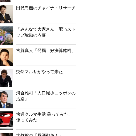
田代尚機のチャイナ・リサーチ
kenmo氏の著書『5年で1億貯める株式投資』
「みんなで大家さん」配当スト
ップ騒動の内幕
古賀真人「発掘！好決算銘柄」
突然マルサがやって来た！
河合雅司「人口減少ニッポンの
活路」
快適クルマ生活 乗ってみた、
使ってみた
大竹聡の「昼酒御免！」