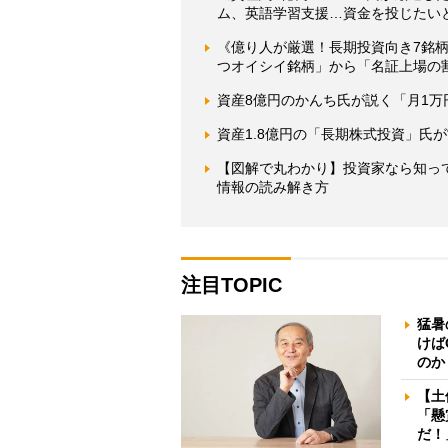
ム、英語学習支援…資金を投じたい
《億り人が厳選！長期投資向き7銘柄
つオイシイ銘柄」から「名証上場の割
資産8億円のかんち氏が説く「月1
資産1.8億円の「長期株式投資」氏
【図解で丸わかり】投資家なら知っ
情報の読み解き方
注目TOPIC
猛暑
けば
のか
【土
「懸
だ！