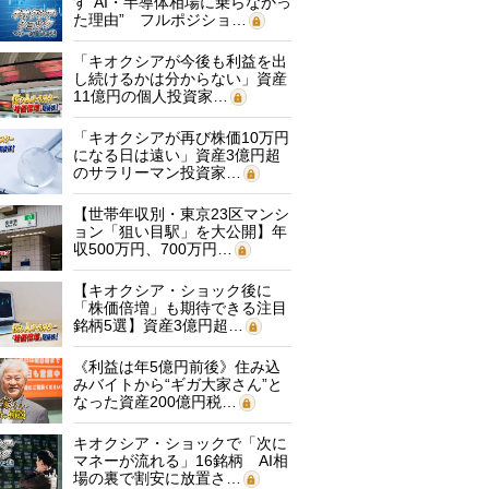
す“AI・半導体相場に乗らなかっ
た理由” フルポジショ…
「キオクシアが今後も利益を出
し続けるかは分からない」資産
11億円の個人投資家…
「キオクシアが再び株価10万円
になる日は遠い」資産3億円超
のサラリーマン投資家…
【世帯年収別・東京23区マンシ
ョン「狙い目駅」を大公開】年
収500万円、700万円…
【キオクシア・ショック後に
「株価倍増」も期待できる注目
銘柄5選】資産3億円超…
《利益は年5億円前後》住み込
みバイトから“ギガ大家さん”と
なった資産200億円税…
キオクシア・ショックで「次に
マネーが流れる」16銘柄 AI相
場の裏で割安に放置さ…