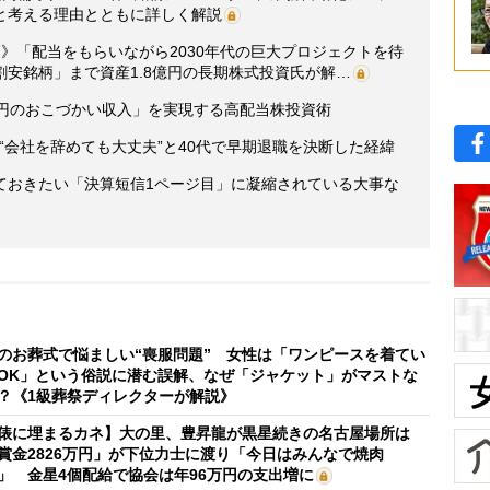
と考える理由とともに詳しく解説
》「配当をもらいながら2030年代の巨大プロジェクトを待
安銘柄」まで資産1.8億円の長期株式投資氏が解…
万円のおこづかい収入」を実現する高配当株投資術
が“会社を辞めても大丈夫”と40代で早期退職を決断した経緯
ておきたい「決算短信1ページ目」に凝縮されている大事な
のお葬式で悩ましい“喪服問題” 女性は「ワンピースを着てい
OK」という俗説に潜む誤解、なぜ「ジャケット」がマストな
？《1級葬祭ディレクターが解説》
俵に埋まるカネ】大の里、豊昇龍が黒星続きの名古屋場所は
賞金2826万円」が下位力士に渡り「今日はみんなで焼肉
」 金星4個配給で協会は年96万円の支出増に