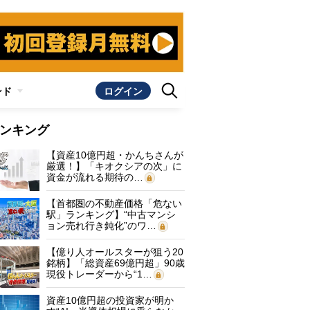
ンド
ログイン
ンキング
【資産10億円超・かんちさんが
厳選！】「キオクシアの次」に
資金が流れる期待の…
【首都圏の不動産価格「危ない
駅」ランキング】“中古マンシ
ョン売れ行き鈍化”のワ…
【億り人オールスターが狙う20
銘柄】「総資産69億円超」90歳
現役トレーダーから“1…
資産10億円超の投資家が明か