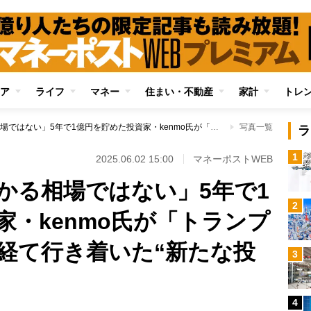
ア
ライフ
マネー
住まい・不動産
家計
トレ
「何を買っても儲かる相場ではない」5年で1億円を貯めた投資家・kenmo氏が「トランプ関税ショック」を経て行き着いた“新たな投資スタイル”
写真一覧
ラ
1
2025.06.02 15:00
マネーポストWEB
かる相場ではない」5年で1
2
家・kenmo氏が「トランプ
経て行き着いた“新たな投
3
4