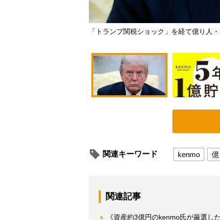
「トランプ関税ショック」を経て億り人・ken
関連キーワード
kenmo
億
関連記事
《資産約3億円のkenmo氏が厳選し