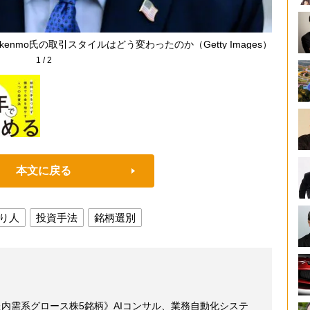
mo氏の取引スタイルはどう変わったのか（Getty Images）
1
/
2
本文に戻る
り人
投資手法
銘柄選別
た内需系グロース株5銘柄》AIコンサル、業務自動化システ