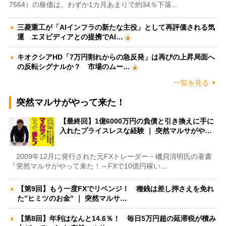
7564）の株価は、わずか1カ月あまりで約34％下落…
三菱重工が「AIインフラの新たな主役」として再評価される気
運 エヌビディアとの提携でAI…
キオクシアHD「7万円割れからの急反発」は再びの上昇局面へ
の反転シグナルか？ 市場のムー…
一覧を見る
突然マルサがやって来た！
【最終回】1億6000万円の負債と引き換えに手に
入れたプライスレスな経験 ｜ 突然マルサがや…
2009年12月に発行された元FXトレーダー・磯貝清明氏の著書
『突然マルサがやって来た！～FXで10億円稼い…
【第9回】もう一度FXでリベンジ！ 種銭は差し押さえを免れ
た”ヒミツのお金” ｜ 突然マルサ…
【第8回】年利はなんと14.6％！ 毎日5万円超の延滞税が積み