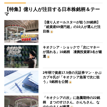
【特集】億り人が注目する日本株銘柄＆テー
マ
【億り人オールスターが狙う20銘柄】
「総資産69億円超」の10人が選んだ注
目株
キオクシア・ショックで「次にマネー
が流れる」16銘柄 凄腕投資家3名が厳
選
2年弱で資産17.5倍の元証券マン・かぶ
カブキ氏が「キオクシア急落で次に狙
う」5銘柄を公開
「キオクシアの次」に急騰期待の22銘
柄 まつのすけさん、かんちさん、な
のなのさんが厳選