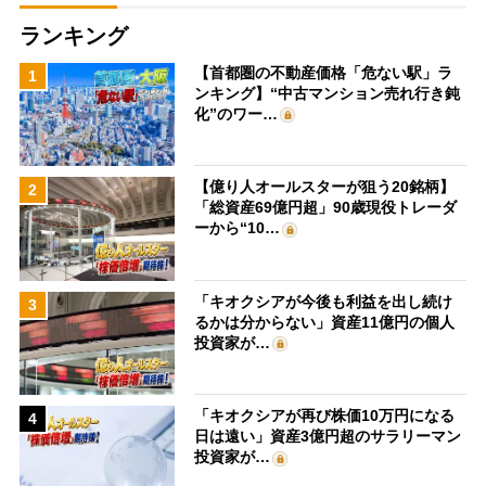
ランキング
【首都圏の不動産価格「危ない駅」ラ
1
ンキング】“中古マンション売れ行き鈍
化”のワー…
【億り人オールスターが狙う20銘柄】
2
「総資産69億円超」90歳現役トレーダ
ーから“10…
「キオクシアが今後も利益を出し続け
3
るかは分からない」資産11億円の個人
投資家が…
「キオクシアが再び株価10万円になる
4
日は遠い」資産3億円超のサラリーマン
投資家が…