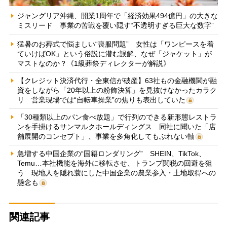
ジャングリア沖縄、開業1周年で「経済効果494億円」の大きな
ミスリード 事業の苦戦を覆い隠す“不透明すぎる巨大な数字”
猛暑のお葬式で悩ましい“喪服問題” 女性は「ワンピースを着
ていけばOK」という俗説に潜む誤解、なぜ「ジャケット」が
マストなのか？《1級葬祭ディレクターが解説》
【クレジット決済代行・全東信が破産】63社もの金融機関が融
資をしながら「20年以上の粉飾決算」を見抜けなかったカラク
リ 営業現場では“自転車操業”の焦りも表出していた
「30種類以上のパン食べ放題」で行列のできる新形態レストラ
ンを手掛けるサンマルクホールディングス 同社に聞いた「店
舗展開のコンセプト」、事業を多角化してもぶれない軸
急増する中国企業の“国籍ロンダリング” SHEIN、TikTok、
Temu…本社機能を海外に移転させ、トランプ関税の回避を狙
う 現地人を隠れ蓑にした中国企業の農業参入・土地取得への
懸念も
関連記事