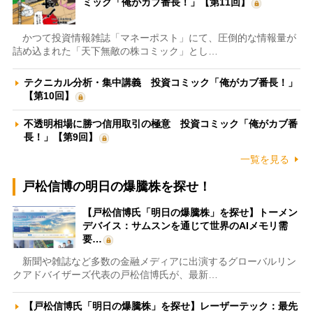
ミック「俺がカブ番長！」【第11回】
かつて投資情報雑誌「マネーポスト」にて、圧倒的な情報量が
詰め込まれた「天下無敵の株コミック」とし…
テクニカル分析・集中講義 投資コミック「俺がカブ番長！」
【第10回】
不透明相場に勝つ信用取引の極意 投資コミック「俺がカブ番
長！」【第9回】
一覧を見る
戸松信博の明日の爆騰株を探せ！
【戸松信博氏「明日の爆騰株」を探せ】トーメン
デバイス：サムスンを通じて世界のAIメモリ需
要…
新聞や雑誌など多数の金融メディアに出演するグローバルリン
クアドバイザーズ代表の戸松信博氏が、最新…
【戸松信博氏「明日の爆騰株」を探せ】レーザーテック：最先