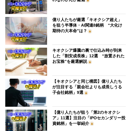
億り人たちが厳選「キオクシア超え」
を狙う半導体・AI関連8銘柄 “大化け
期待の大本命”は？
キオクシア爆騰の裏で仕込み時が到来
した「割安成長株」12選 “放置された
お宝株”を厳選解説
【キオクシアと同じ構図】億り人たち
が注目する「親会社よりも成長しうる
子会社銘柄」9選
【億り人たちが狙う「第2のキオクシ
ア」11選】注目の「IPOセカンダリー投
資銘柄」を一挙紹介