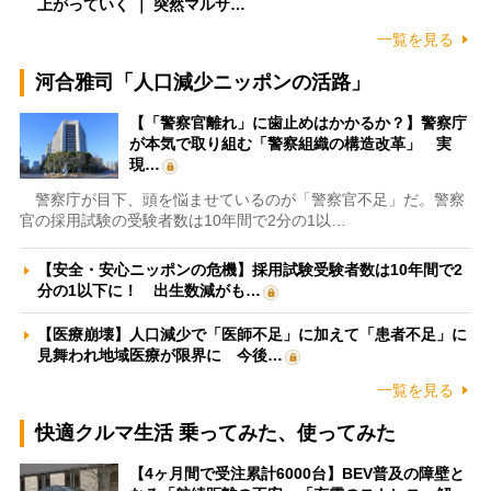
上がっていく ｜ 突然マルサ…
一覧を見る
河合雅司「人口減少ニッポンの活路」
【「警察官離れ」に歯止めはかかるか？】警察庁
が本気で取り組む「警察組織の構造改革」 実
現…
警察庁が目下、頭を悩ませているのが「警察官不足」だ。警察
官の採用試験の受験者数は10年間で2分の1以…
【安全・安心ニッポンの危機】採用試験受験者数は10年間で2
分の1以下に！ 出生数減がも…
【医療崩壊】人口減少で「医師不足」に加えて「患者不足」に
見舞われ地域医療が限界に 今後…
一覧を見る
快適クルマ生活 乗ってみた、使ってみた
【4ヶ月間で受注累計6000台】BEV普及の障壁と