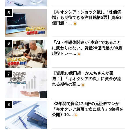
【キオクシア・ショック後に「株価倍
5
増」も期待できる注目銘柄5選】資産3
億円超・…
「AI・半導体関連が“本命”であること
6
に変わりはない」資産20億円超の90歳
現役トレー…
【資産10億円超・かんちさんが厳
7
選！】「キオクシアの次」に資金が流
れる期待の高…
《2年弱で資産17.5倍の元証券マンが
8
「キオクシア急落で次に狙う」5銘柄を
公開》10…