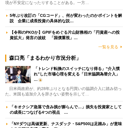
境が不安定になったりすることがある。一方…
5年ぶり改訂の「CGコード」、何が変わったのかポイントを解
説 企業に成長投資の具体的な説…
【令和のPKOか】GPIFをめぐる片山財務相の「円資産への投
資拡大」発言の波紋 「国債重視」…
一覧を見る
森口亮「まるわかり市況分析」
「トレンド転換のスイッチになり得る」“介入慣
れ”した市場心理を変える「日米協調為替介入」
…
日米両政府が、約28年ぶりとなる円買いの協調介入に踏み切っ
た。米国も追加介入を辞さない姿勢を示して…
「キオクシア急落で含み損が膨らんで…」損失を投資家として
の成長につなげる4つの視点 …
「NYダウは高値更新、ナスダック・S&P500は足踏み」が意味