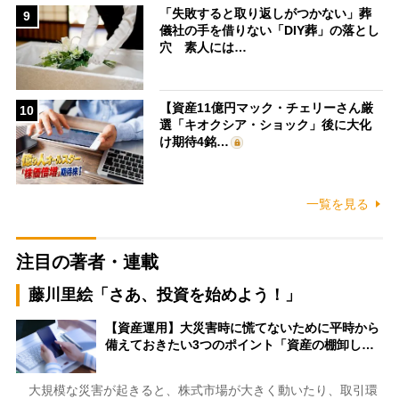
「失敗すると取り返しがつかない」葬
9
儀社の手を借りない「DIY葬」の落とし
穴 素人には…
【資産11億円マック・チェリーさん厳
10
選「キオクシア・ショック」後に大化
け期待4銘…
一覧を見る
注目の著者・連載
藤川里絵「さあ、投資を始めよう！」
【資産運用】大災害時に慌てないために平時から
備えておきたい3つのポイント「資産の棚卸し…
大規模な災害が起きると、株式市場が大きく動いたり、取引環