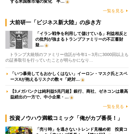
する米国株市場の変化 半…
一覧を見る
大前研一「ビジネス新大陸」の歩き方
「イラン戦争を利用して儲けている」利益相反と
の批判が強まるトランプファミリーの不正蓄財
疑…
トランプ大統領のファミリー信託が今年1～3月に3000回以上も
の証券取引を行っていたことが明らかになり…
「いつ暴発してもおかしくはない」イーロン・マスク氏とスペ
ースXが抱えるリスクの数々「絶対…
【3メガバンクは純利益5兆円超】銀行、商社、ゼネコンは最高
益続出の一方で、中小企業・…
一覧を見る
投資ノウハウ満載コミック「俺がカブ番長！」
「売り時」を逃さないトレンド見極め術 投資コ