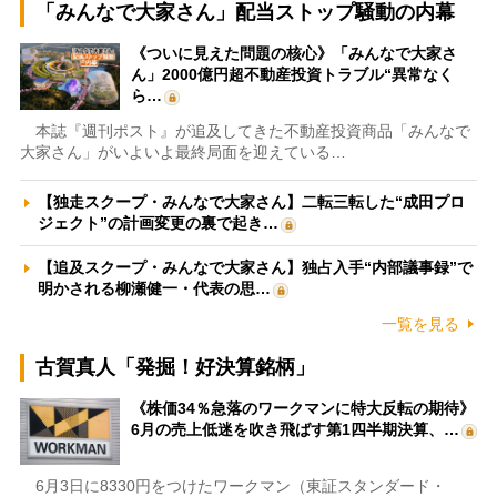
「みんなで大家さん」配当ストップ騒動の内幕
《ついに見えた問題の核心》「みんなで大家さ
ん」2000億円超不動産投資トラブル“異常なく
ら…
本誌『週刊ポスト』が追及してきた不動産投資商品「みんなで
大家さん」がいよいよ最終局面を迎えている…
【独走スクープ・みんなで大家さん】二転三転した“成田プロ
ジェクト”の計画変更の裏で起き…
【追及スクープ・みんなで大家さん】独占入手“内部議事録”で
明かされる柳瀬健一・代表の思…
一覧を見る
古賀真人「発掘！好決算銘柄」
《株価34％急落のワークマンに特大反転の期待》
6月の売上低迷を吹き飛ばす第1四半期決算、…
6月3日に8330円をつけたワークマン（東証スタンダード・