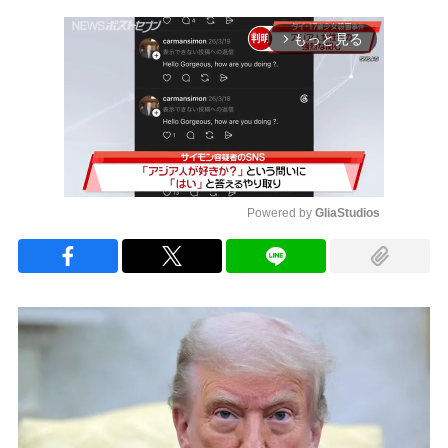
もっと見る
arrow_forward_ios
Powered by 
GliaStudios
Mute