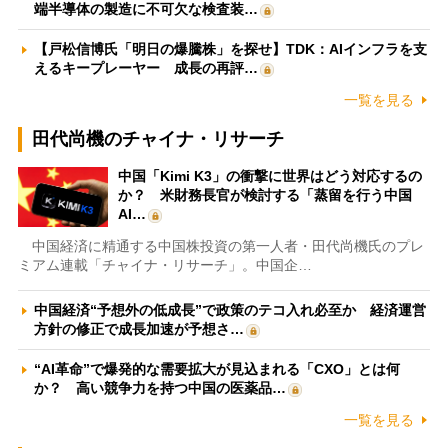
端半導体の製造に不可欠な検査装…
【戸松信博氏「明日の爆騰株」を探せ】TDK：AIインフラを支
えるキープレーヤー 成長の再評…
一覧を見る
田代尚機のチャイナ・リサーチ
中国「Kimi K3」の衝撃に世界はどう対応するの
か？ 米財務長官が検討する「蒸留を行う中国
AI…
中国経済に精通する中国株投資の第一人者・田代尚機氏のプレ
ミアム連載「チャイナ・リサーチ」。中国企…
中国経済“予想外の低成長”で政策のテコ入れ必至か 経済運営
方針の修正で成長加速が予想さ…
“AI革命”で爆発的な需要拡大が見込まれる「CXO」とは何
か？ 高い競争力を持つ中国の医薬品…
一覧を見る