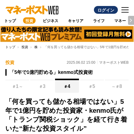
ログイン
トップ
投資
ビジネス
キャリア
ライフ
マネー
トップ
投資
株
「何を買っても儲かる相場ではない」5年で1億円を貯めた投資
投資
2025.06.02 15:00
マネーポストWEB
「5年で1億円貯める」kenmo式投資術
1
3
4
5
8
＃
～
＃
＃
＃
～
＃
「何を買っても儲かる相場ではない」5
年で1億円を貯めた投資家・kenmo氏が
「トランプ関税ショック」を経て行き着
いた“新たな投資スタイル”