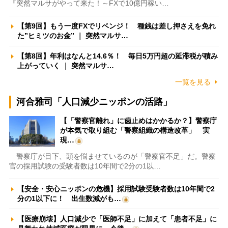
『突然マルサがやって来た！～FXで10億円稼い…
【第9回】もう一度FXでリベンジ！ 種銭は差し押さえを免れ
た”ヒミツのお金” ｜ 突然マルサ…
【第8回】年利はなんと14.6％！ 毎日5万円超の延滞税が積み
上がっていく ｜ 突然マルサ…
一覧を見る
河合雅司「人口減少ニッポンの活路」
【「警察官離れ」に歯止めはかかるか？】警察庁
が本気で取り組む「警察組織の構造改革」 実
現…
警察庁が目下、頭を悩ませているのが「警察官不足」だ。警察
官の採用試験の受験者数は10年間で2分の1以…
【安全・安心ニッポンの危機】採用試験受験者数は10年間で2
分の1以下に！ 出生数減がも…
【医療崩壊】人口減少で「医師不足」に加えて「患者不足」に