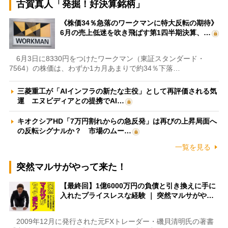
古賀真人「発掘！好決算銘柄」
《株価34％急落のワークマンに特大反転の期待》
6月の売上低迷を吹き飛ばす第1四半期決算、…
6月3日に8330円をつけたワークマン（東証スタンダード・
7564）の株価は、わずか1カ月あまりで約34％下落…
三菱重工が「AIインフラの新たな主役」として再評価される気
運 エヌビディアとの提携でAI…
キオクシアHD「7万円割れからの急反発」は再びの上昇局面へ
の反転シグナルか？ 市場のムー…
一覧を見る
突然マルサがやって来た！
【最終回】1億6000万円の負債と引き換えに手に
入れたプライスレスな経験 ｜ 突然マルサがや…
2009年12月に発行された元FXトレーダー・磯貝清明氏の著書