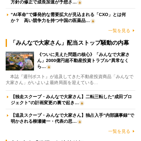
方針の修正で成長加速が予想さ…
“AI革命”で爆発的な需要拡大が見込まれる「CXO」とは何
か？ 高い競争力を持つ中国の医薬品…
一覧を見る
「みんなで大家さん」配当ストップ騒動の内幕
《ついに見えた問題の核心》「みんなで大家さ
ん」2000億円超不動産投資トラブル“異常なく
ら…
本誌『週刊ポスト』が追及してきた不動産投資商品「みんなで
大家さん」がいよいよ最終局面を迎えている…
【独走スクープ・みんなで大家さん】二転三転した“成田プロ
ジェクト”の計画変更の裏で起き…
【追及スクープ・みんなで大家さん】独占入手“内部議事録”で
明かされる柳瀬健一・代表の思…
一覧を見る