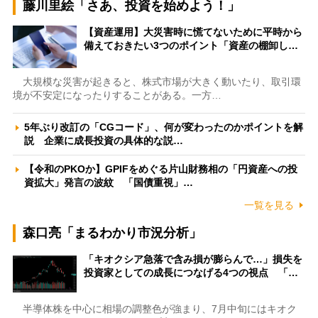
藤川里絵「さあ、投資を始めよう！」
【資産運用】大災害時に慌てないために平時から
備えておきたい3つのポイント「資産の棚卸し…
大規模な災害が起きると、株式市場が大きく動いたり、取引環
境が不安定になったりすることがある。一方…
5年ぶり改訂の「CGコード」、何が変わったのかポイントを解
説 企業に成長投資の具体的な説…
【令和のPKOか】GPIFをめぐる片山財務相の「円資産への投
資拡大」発言の波紋 「国債重視」…
一覧を見る
森口亮「まるわかり市況分析」
「キオクシア急落で含み損が膨らんで…」損失を
投資家としての成長につなげる4つの視点 「…
半導体株を中心に相場の調整色が強まり、7月中旬にはキオク