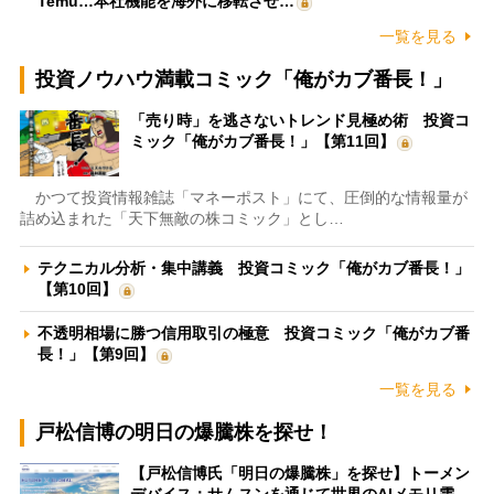
Temu…本社機能を海外に移転させ…
一覧を見る
投資ノウハウ満載コミック「俺がカブ番長！」
「売り時」を逃さないトレンド見極め術 投資コ
ミック「俺がカブ番長！」【第11回】
かつて投資情報雑誌「マネーポスト」にて、圧倒的な情報量が
詰め込まれた「天下無敵の株コミック」とし…
テクニカル分析・集中講義 投資コミック「俺がカブ番長！」
【第10回】
不透明相場に勝つ信用取引の極意 投資コミック「俺がカブ番
長！」【第9回】
一覧を見る
戸松信博の明日の爆騰株を探せ！
【戸松信博氏「明日の爆騰株」を探せ】トーメン