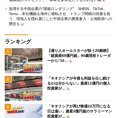
急増する中国企業の“国籍ロンダリング” SHEIN、TikTok、
Temu…本社機能を海外に移転させ、トランプ関税の回避を狙
う 現地人を隠れ蓑にした中国企業の農業参入・土地取得への
懸念も
ランキング
【億り人オールスターが狙う20銘柄】
1
「総資産69億円超」90歳現役トレーダ
ーから“10…
「キオクシアが今後も利益を出し続け
2
るかは分からない」資産11億円の個人
投資家が…
「キオクシアが再び株価10万円になる
3
日は遠い」資産3億円超のサラリーマン
投資家が…