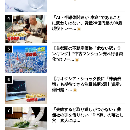
「AI・半導体関連が“本命”であること
4
に変わりはない」資産20億円超の90歳
現役トレー…
【首都圏の不動産価格「危ない駅」ラ
5
ンキング】“中古マンション売れ行き鈍
化”のワー…
【キオクシア・ショック後に「株価倍
6
増」も期待できる注目銘柄5選】資産3
億円超・…
「失敗すると取り返しがつかない」葬
7
儀社の手を借りない「DIY葬」の落とし
穴 素人には…