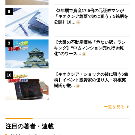
《2年弱で資産17.5倍の元証券マンが
8
「キオクシア急落で次に狙う」5銘柄を
公開》10…
【大阪の不動産価格「危ない駅」ラン
9
キング】“中古マンション売れ行き鈍
化”のワース…
【キオクシア・ショックの後に狙う5銘
10
柄】イベント投資家の億り人・羽根英
樹氏が厳…
一覧を見る
注目の著者・連載