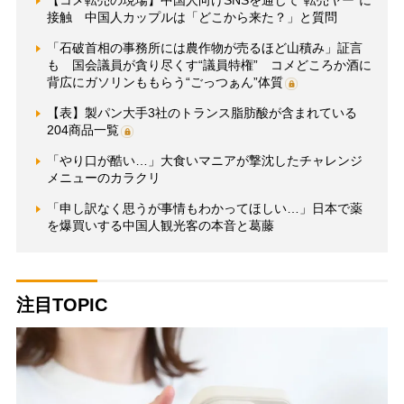
【コメ転売の現場】中国人向けSNSを通じて“転売ヤー”に
接触 中国人カップルは「どこから来た？」と質問
「石破首相の事務所には農作物が売るほど山積み」証言
も 国会議員が貪り尽くす“議員特権” コメどころか酒に
背広にガソリンももらう“ごっつぁん”体質
【表】製パン大手3社のトランス脂肪酸が含まれている
204商品一覧
「やり口が酷い…」大食いマニアが撃沈したチャレンジ
メニューのカラクリ
「申し訳なく思うが事情もわかってほしい…」日本で薬
を爆買いする中国人観光客の本音と葛藤
注目TOPIC