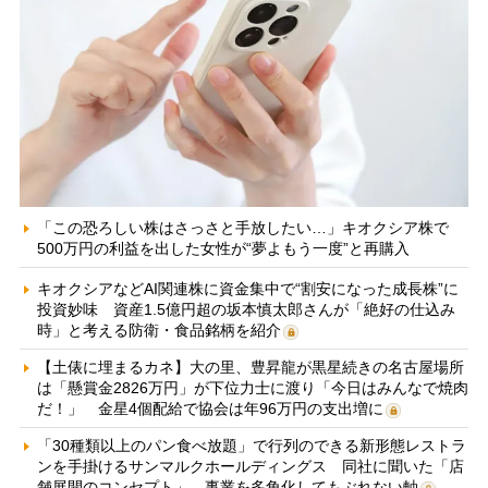
「この恐ろしい株はさっさと手放したい…」キオクシア株で
500万円の利益を出した女性が“夢よもう一度”と再購入
キオクシアなどAI関連株に資金集中で“割安になった成長株”に
投資妙味 資産1.5億円超の坂本慎太郎さんが「絶好の仕込み
時」と考える防衛・食品銘柄を紹介
【土俵に埋まるカネ】大の里、豊昇龍が黒星続きの名古屋場所
は「懸賞金2826万円」が下位力士に渡り「今日はみんなで焼肉
だ！」 金星4個配給で協会は年96万円の支出増に
「30種類以上のパン食べ放題」で行列のできる新形態レストラ
ンを手掛けるサンマルクホールディングス 同社に聞いた「店
舗展開のコンセプト」、事業を多角化してもぶれない軸