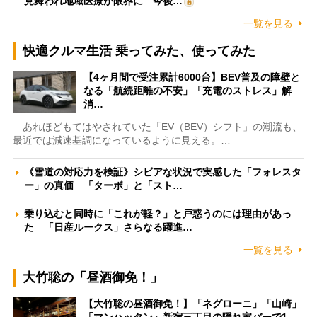
見舞われ地域医療が限界に 今後…
一覧を見る
快適クルマ生活 乗ってみた、使ってみた
【4ヶ月間で受注累計6000台】BEV普及の障壁と
なる「航続距離の不安」「充電のストレス」解
消…
あれほどもてはやされていた「EV（BEV）シフト」の潮流も、
最近では減速基調になっているように見える。…
《雪道の対応力を検証》シビアな状況で実感した「フォレスタ
ー」の真価 「ターボ」と「スト…
乗り込むと同時に「これが軽？」と戸惑うのには理由があっ
た 「日産ルークス」さらなる躍進…
一覧を見る
大竹聡の「昼酒御免！」
【大竹聡の昼酒御免！】「ネグローニ」「山崎」