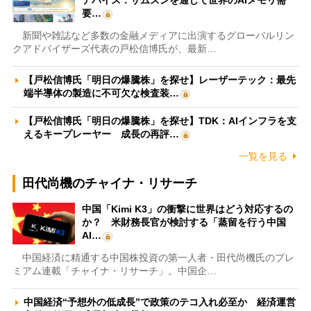
デバイス：サムスンを通じて世界のAIメモリ需
要…
新聞や雑誌など多数の金融メディアに出演するグローバルリン
クアドバイザーズ代表の戸松信博氏が、最新…
【戸松信博氏「明日の爆騰株」を探せ】レーザーテック：最先
端半導体の製造に不可欠な検査装…
【戸松信博氏「明日の爆騰株」を探せ】TDK：AIインフラを支
えるキープレーヤー 成長の再評…
一覧を見る
田代尚機のチャイナ・リサーチ
中国「Kimi K3」の衝撃に世界はどう対応するの
か？ 米財務長官が検討する「蒸留を行う中国
AI…
中国経済に精通する中国株投資の第一人者・田代尚機氏のプレ
ミアム連載「チャイナ・リサーチ」。中国企…
中国経済“予想外の低成長”で政策のテコ入れ必至か 経済運営