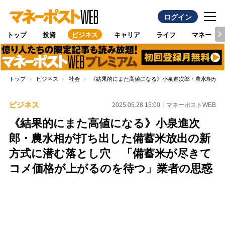
ログイン
トップ
投資
ビジネス
キャリア
ライフ
マネー
トップ
ビジネス
社会
《結果的にまた高値になる》小泉進次郎・農水相が打
ビジネス
2025.05.28 15:00
マネーポストWEB
《結果的にまた高値になる》小泉進次
郎・農水相が打ち出した備蓄米放出の新
方式に潜む落とし穴 「備蓄米が尽きて
コメ価格が上がるのを待つ」業者の思惑
Loaded
:
100.00%
/
Unmute