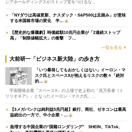
シアホールディングスがストップ安をつけるな…
「NYダウは高値更新、ナスダック・S&P500は足踏み」が意味
する米国株市場の変化 半…
【歴史的な爆騰劇】時価総額10兆円企業が「2連続ストップ
高」「制限値幅拡大」の衝撃 フ…
一覧を見る
大前研一「ビジネス新大陸」の歩き方
「いつ暴発してもおかしくはない」イーロン・マ
スク氏とスペースXが抱えるリスクの数々「絶対
的…
宇宙開発企業「スペースX」の上場で史上初の「兆万長者（ト
リリオネア）」となったイーロン・マスク氏。…
【3メガバンクは純利益5兆円超】銀行、商社、ゼネコンは最高
益続出の一方で、中小企業・…
急増する中国企業の“国籍ロンダリング” SHEIN、TikTok、