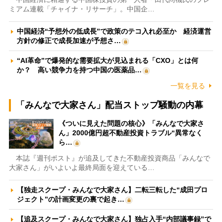
ミアム連載「チャイナ・リサーチ」。中国企…
中国経済“予想外の低成長”で政策のテコ入れ必至か 経済運営
方針の修正で成長加速が予想さ…
“AI革命”で爆発的な需要拡大が見込まれる「CXO」とは何
か？ 高い競争力を持つ中国の医薬品…
一覧を見る
「みんなで大家さん」配当ストップ騒動の内幕
《ついに見えた問題の核心》「みんなで大家さ
ん」2000億円超不動産投資トラブル“異常なく
ら…
本誌『週刊ポスト』が追及してきた不動産投資商品「みんなで
大家さん」がいよいよ最終局面を迎えている…
【独走スクープ・みんなで大家さん】二転三転した“成田プロ
ジェクト”の計画変更の裏で起き…
【追及スクープ・みんなで大家さん】独占入手“内部議事録”で