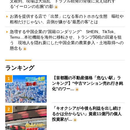
文殺到、現場は大混乱 トラブル続発の背後に見え隠れす
る“イーロンの右腕”の影
お酒を提供する店で「出禁」になる客のトホホな生態 嘔吐や
粗相だけじゃない、店側が嫌がる“最悪の客”とは
急増する中国企業の“国籍ロンダリング” SHEIN、TikTok、
Temu…本社機能を海外に移転させ、トランプ関税の回避を狙
う 現地人を隠れ蓑にした中国企業の農業参入・土地取得への
懸念も
ランキング
【首都圏の不動産価格「危ない駅」ラ
1
ンキング】“中古マンション売れ行き鈍
化”のワー…
「キオクシアが今後も利益を出し続け
2
るかは分からない」資産11億円の個人
投資家が…