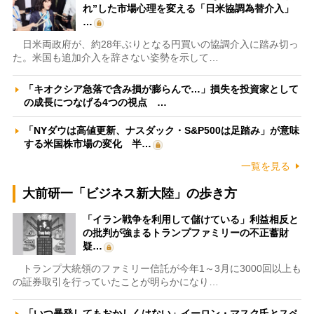
れ”した市場心理を変える「日米協調為替介入」
…
日米両政府が、約28年ぶりとなる円買いの協調介入に踏み切っ
た。米国も追加介入を辞さない姿勢を示して…
「キオクシア急落で含み損が膨らんで…」損失を投資家として
の成長につなげる4つの視点 …
「NYダウは高値更新、ナスダック・S&P500は足踏み」が意味
する米国株市場の変化 半…
一覧を見る
大前研一「ビジネス新大陸」の歩き方
「イラン戦争を利用して儲けている」利益相反と
の批判が強まるトランプファミリーの不正蓄財
疑…
トランプ大統領のファミリー信託が今年1～3月に3000回以上も
の証券取引を行っていたことが明らかになり…
「いつ暴発してもおかしくはない」イーロン・マスク氏とスペ