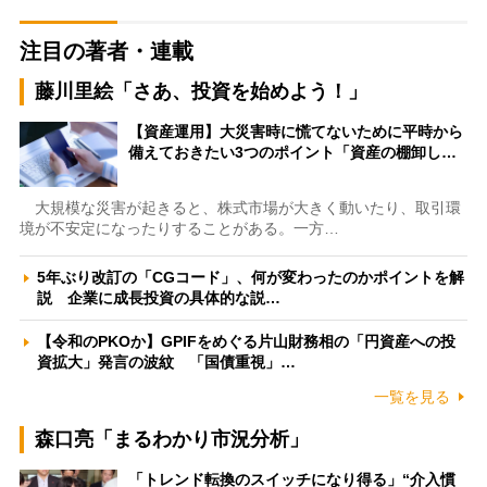
注目の著者・連載
藤川里絵「さあ、投資を始めよう！」
【資産運用】大災害時に慌てないために平時から
備えておきたい3つのポイント「資産の棚卸し…
大規模な災害が起きると、株式市場が大きく動いたり、取引環
境が不安定になったりすることがある。一方…
5年ぶり改訂の「CGコード」、何が変わったのかポイントを解
説 企業に成長投資の具体的な説…
【令和のPKOか】GPIFをめぐる片山財務相の「円資産への投
資拡大」発言の波紋 「国債重視」…
一覧を見る
森口亮「まるわかり市況分析」
「トレンド転換のスイッチになり得る」“介入慣