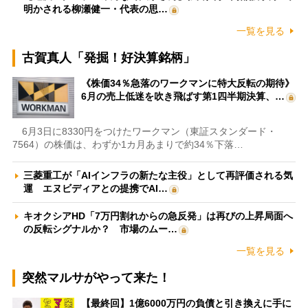
明かされる柳瀬健一・代表の思…
一覧を見る
古賀真人「発掘！好決算銘柄」
《株価34％急落のワークマンに特大反転の期待》
6月の売上低迷を吹き飛ばす第1四半期決算、…
6月3日に8330円をつけたワークマン（東証スタンダード・
7564）の株価は、わずか1カ月あまりで約34％下落…
三菱重工が「AIインフラの新たな主役」として再評価される気
運 エヌビディアとの提携でAI…
キオクシアHD「7万円割れからの急反発」は再びの上昇局面へ
の反転シグナルか？ 市場のムー…
一覧を見る
突然マルサがやって来た！
【最終回】1億6000万円の負債と引き換えに手に