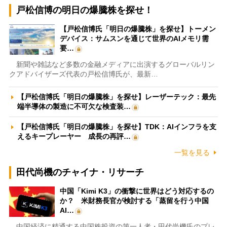
戸松信博の明日の爆騰株を探せ！
【戸松信博氏「明日の爆騰株」を探せ】トーメン
デバイス：サムスンを通じて世界のAIメモリ需
要…
新聞や雑誌など多数の金融メディアに出演するグローバルリン
クアドバイザーズ代表の戸松信博氏が、最新…
【戸松信博氏「明日の爆騰株」を探せ】レーザーテック：最先
端半導体の製造に不可欠な検査装…
【戸松信博氏「明日の爆騰株」を探せ】TDK：AIインフラを支
えるキープレーヤー 成長の再評…
一覧を見る
田代尚機のチャイナ・リサーチ
中国「Kimi K3」の衝撃に世界はどう対応するの
か？ 米財務長官が検討する「蒸留を行う中国
AI…
中国経済に精通する中国株投資の第一人者・田代尚機氏のプレ