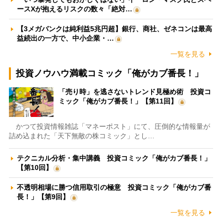
ースXが抱えるリスクの数々「絶対…
【3メガバンクは純利益5兆円超】銀行、商社、ゼネコンは最高
益続出の一方で、中小企業・…
一覧を見る
投資ノウハウ満載コミック「俺がカブ番長！」
「売り時」を逃さないトレンド見極め術 投資コ
ミック「俺がカブ番長！」【第11回】
かつて投資情報雑誌「マネーポスト」にて、圧倒的な情報量が
詰め込まれた「天下無敵の株コミック」とし…
テクニカル分析・集中講義 投資コミック「俺がカブ番長！」
【第10回】
不透明相場に勝つ信用取引の極意 投資コミック「俺がカブ番
長！」【第9回】
一覧を見る