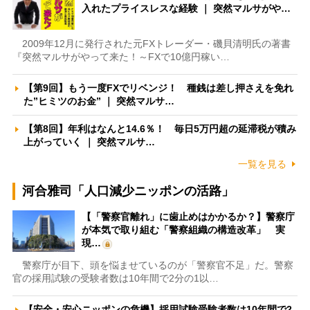
入れたプライスレスな経験 ｜ 突然マルサがや…
2009年12月に発行された元FXトレーダー・磯貝清明氏の著書
『突然マルサがやって来た！～FXで10億円稼い…
【第9回】もう一度FXでリベンジ！ 種銭は差し押さえを免れ
た”ヒミツのお金” ｜ 突然マルサ…
【第8回】年利はなんと14.6％！ 毎日5万円超の延滞税が積み
上がっていく ｜ 突然マルサ…
一覧を見る
河合雅司「人口減少ニッポンの活路」
【「警察官離れ」に歯止めはかかるか？】警察庁
が本気で取り組む「警察組織の構造改革」 実
現…
警察庁が目下、頭を悩ませているのが「警察官不足」だ。警察
官の採用試験の受験者数は10年間で2分の1以…
【安全・安心ニッポンの危機】採用試験受験者数は10年間で2