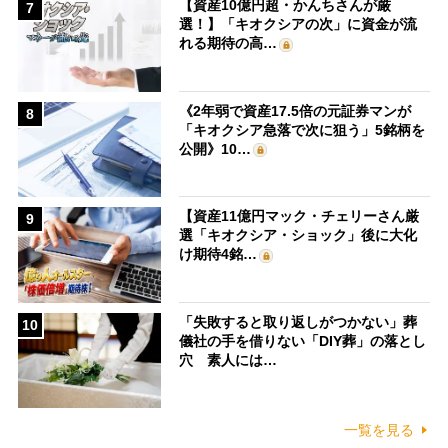
【資産10億円超・かんちさんが厳
7
選！】「キオクシアの次」に資金が流
れる期待の高…
《2年弱で資産17.5倍の元証券マンが
8
「キオクシア急落で次に狙う」5銘柄を
公開》10…
【資産11億円マック・チェリーさん厳
9
選「キオクシア・ショック」後に大化
け期待4銘…
「失敗すると取り返しがつかない」葬
10
儀社の手を借りない「DIY葬」の落とし
穴 素人には…
一覧を見る