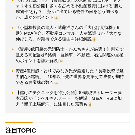
《もっと読む→》【資産数億円の天間友弘氏がポートフ
ォリオを初公開】多くを占める不動産投資における“勝ち
確物件”とは？ 売りに出ている物件の何をどう調べる
か、成功のポイント
《小型株投資の達人・遠藤洋さんの「大化け期待株」6
選》M&A仲介、不動産コンサル、人材派遣ほか「大きな
伸びしろ」が期待できる理由を詳細解説
《資産8億円超の元消防士・かんちさんが厳選！》割安で
狙える高配当株5銘柄 自動車、不動産、石油関連の見極
めポイントを詳細解説
資産4億円超・とりでみなみ氏が厳選した「長期投資で魅
力的な5銘柄」 10年以上先の世界を見据えて成長が期待
できるお宝株の数々
【儲けのテクニックを特別公開】89歳現役トレーダー藤
本茂氏が「シゲルさんノート」を解説 M＆A、RSIに加
え「親子上場解消」に注目した売買も
注目TOPIC