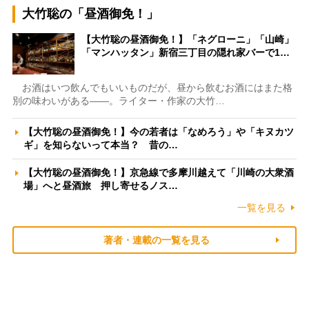
大竹聡の「昼酒御免！」
【大竹聡の昼酒御免！】「ネグローニ」「山崎」
「マンハッタン」新宿三丁目の隠れ家バーで1…
お酒はいつ飲んでもいいものだが、昼から飲むお酒にはまた格
別の味わいがある――。ライター・作家の大竹…
【大竹聡の昼酒御免！】今の若者は「なめろう」や「キヌカツ
ギ」を知らないって本当？ 昔の…
【大竹聡の昼酒御免！】京急線で多摩川越えて「川崎の大衆酒
場」へと昼酒旅 押し寄せるノス…
一覧を見る
著者・連載の一覧を見る