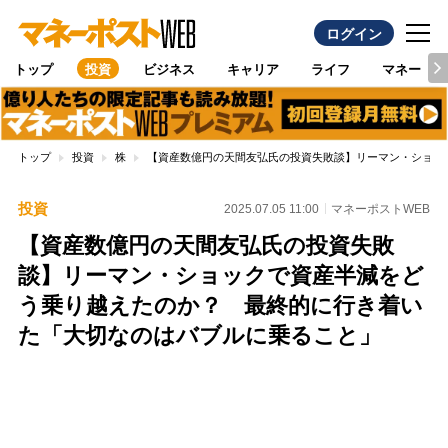
ログイン
トップ
投資
ビジネス
キャリア
ライフ
マネー
トップ
投資
株
【資産数億円の天間友弘氏の投資失敗談】リーマン・ショッ
投資
2025.07.05 11:00
マネーポストWEB
【資産数億円の天間友弘氏の投資失敗
談】リーマン・ショックで資産半減をど
う乗り越えたのか？ 最終的に行き着い
た「大切なのはバブルに乗ること」
Loaded
:
100.00%
/
Unmute