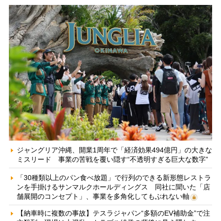
ジャングリア沖縄、開業1周年で「経済効果494億円」の大きな
ミスリード 事業の苦戦を覆い隠す“不透明すぎる巨大な数字”
「30種類以上のパン食べ放題」で行列のできる新形態レストラ
ンを手掛けるサンマルクホールディングス 同社に聞いた「店
舗展開のコンセプト」、事業を多角化してもぶれない軸
【納車時に複数の事故】テスラジャパン“多額のEV補助金”で注