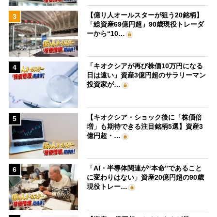
【億り人オールスターが狙う20銘柄】
3
「総資産69億円超」90歳現役トレーダ
ーから“10…
「キオクシアが再び株価10万円になる
4
日は遠い」資産3億円超のサラリーマン
投資家が…
【キオクシア・ショック後に「株価倍
5
増」も期待できる注目銘柄5選】資産3
億円超・…
「AI・半導体関連が“本命”であること
6
に変わりはない」資産20億円超の90歳
現役トレー…