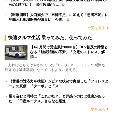
分の1以下に！ 出生数減がも…
【医療崩壊】人口減少で「医師不足」に加えて「患者不足」に
見舞われ地域医療が限界に 今後…
一覧を見る
快適クルマ生活 乗ってみた、使ってみた
【4ヶ月間で受注累計6000台】BEV普及の障壁と
なる「航続距離の不安」「充電のストレス」解
消…
あれほどもてはやされていた「EV（BEV）シフト」の潮流も、
最近では減速基調になっているように見える。…
《雪道の対応力を検証》シビアな状況で実感した「フォレスタ
ー」の真価 「ターボ」と「スト…
乗り込むと同時に「これが軽？」と戸惑うのには理由があっ
た 「日産ルークス」さらなる躍進…
一覧を見る