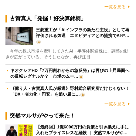
一覧を見る
古賀真人「発掘！好決算銘柄」
三菱重工が「AIインフラの新たな主役」として再
評価される気運 エヌビディアとの提携でAIデ…
今年の株式市場を牽引してきたAI・半導体関連株に、調整の動
きが広がっている。そうしたなか、再び注目…
キオクシアHD「7万円割れからの急反発」は再びの上昇局面へ
の反転シグナルか？ 市場のムー…
《億り人・古賀真人氏が厳選》野村総合研究所だけじゃない！
「DX・省力化・円安」を追い風に…
一覧を見る
突然マルサがやって来た！
【最終回】1億6000万円の負債と引き換えに手に
入れたプライスレスな経験 ｜ 突然マルサがや…