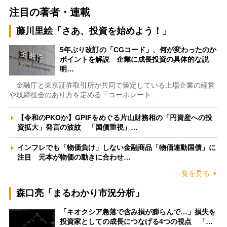
注目の著者・連載
藤川里絵「さあ、投資を始めよう！」
5年ぶり改訂の「CGコード」、何が変わったのか
ポイントを解説 企業に成長投資の具体的な説
明…
金融庁と東京証券取引所が共同で策定している上場企業の経営
や取締役会のあり方を定める「コーポレート…
【令和のPKOか】GPIFをめぐる片山財務相の「円資産への投
資拡大」発言の波紋 「国債重視」…
インフレでも「物価負け」しない金融商品「物価連動国債」に
注目 元本が物価の動きに合わせ…
一覧を見る
森口亮「まるわかり市況分析」
「キオクシア急落で含み損が膨らんで…」損失を
投資家としての成長につなげる4つの視点 「…