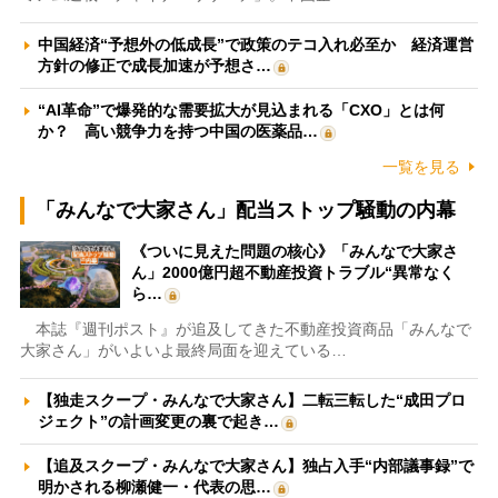
中国経済“予想外の低成長”で政策のテコ入れ必至か 経済運営
方針の修正で成長加速が予想さ…
“AI革命”で爆発的な需要拡大が見込まれる「CXO」とは何
か？ 高い競争力を持つ中国の医薬品…
一覧を見る
「みんなで大家さん」配当ストップ騒動の内幕
《ついに見えた問題の核心》「みんなで大家さ
ん」2000億円超不動産投資トラブル“異常なく
ら…
本誌『週刊ポスト』が追及してきた不動産投資商品「みんなで
大家さん」がいよいよ最終局面を迎えている…
【独走スクープ・みんなで大家さん】二転三転した“成田プロ
ジェクト”の計画変更の裏で起き…
【追及スクープ・みんなで大家さん】独占入手“内部議事録”で
明かされる柳瀬健一・代表の思…