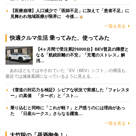
【医療崩壊】人口減少で「医師不足」に加えて「患者不足」に
見舞われ地域医療が限界に 今後…
一覧を見る
快適クルマ生活 乗ってみた、使ってみた
【4ヶ月間で受注累計6000台】BEV普及の障壁と
なる「航続距離の不安」「充電のストレス」解
消…
あれほどもてはやされていた「EV（BEV）シフト」の潮流も、
最近では減速基調になっているように見える。…
《雪道の対応力を検証》シビアな状況で実感した「フォレスタ
ー」の真価 「ターボ」と「スト…
乗り込むと同時に「これが軽？」と戸惑うのには理由があっ
た 「日産ルークス」さらなる躍進…
一覧を見る
大竹聡の「昼酒御免！」