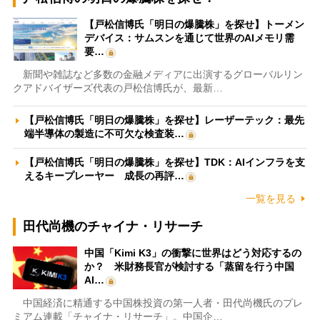
【戸松信博氏「明日の爆騰株」を探せ】トーメン
デバイス：サムスンを通じて世界のAIメモリ需
要…
新聞や雑誌など多数の金融メディアに出演するグローバルリン
クアドバイザーズ代表の戸松信博氏が、最新…
【戸松信博氏「明日の爆騰株」を探せ】レーザーテック：最先
端半導体の製造に不可欠な検査装…
【戸松信博氏「明日の爆騰株」を探せ】TDK：AIインフラを支
えるキープレーヤー 成長の再評…
一覧を見る
田代尚機のチャイナ・リサーチ
中国「Kimi K3」の衝撃に世界はどう対応するの
か？ 米財務長官が検討する「蒸留を行う中国
AI…
中国経済に精通する中国株投資の第一人者・田代尚機氏のプレ
ミアム連載「チャイナ・リサーチ」。中国企…