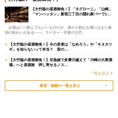
【大竹聡の昼酒御免！】「ネグローニ」「山崎」
「マンハッタン」新宿三丁目の隠れ家バーで1…
お酒はいつ飲んでもいいものだが、昼から飲むお酒にはまた格
別の味わいがある――。ライター・作家の大竹…
【大竹聡の昼酒御免！】今の若者は「なめろう」や「キヌカツ
ギ」を知らないって本当？ 昔の…
【大竹聡の昼酒御免！】京急線で多摩川越えて「川崎の大衆酒
場」へと昼酒旅 押し寄せるノス…
一覧を見る
著者・連載の一覧を見る