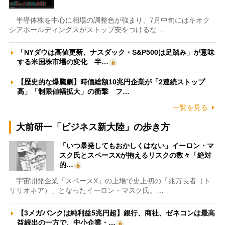
半導体株を中心に相場の調整色が強まり、7月中旬にはキオク
シアホールディングスがストップ安をつけるな…
「NYダウは高値更新、ナスダック・S&P500は足踏み」が意味
する米国株市場の変化 半…
【歴史的な爆騰劇】時価総額10兆円企業が「2連続ストップ
高」「制限値幅拡大」の衝撃 フ…
一覧を見る
大前研一「ビジネス新大陸」の歩き方
「いつ暴発してもおかしくはない」イーロン・マ
スク氏とスペースXが抱えるリスクの数々「絶対
的…
宇宙開発企業「スペースX」の上場で史上初の「兆万長者（ト
リリオネア）」となったイーロン・マスク氏。…
【3メガバンクは純利益5兆円超】銀行、商社、ゼネコンは最高
益続出の一方で、中小企業・…