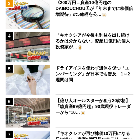
《200万円→資産10億円超の
3
DAIBOUCHOU氏が「年末までに株価倍
増期待」の5銘柄を公…
「キオクシアが今後も利益を出し続け
4
るかは分からない」資産11億円の個人
投資家が…
ドライアイスを使わず遺体を保つ「エ
5
ンバーミング」が日本でも普及 1～2
週間は問…
【億り人オールスターが狙う20銘柄】
6
「総資産69億円超」90歳現役トレーダ
ーから“10…
「キオクシアが再び株価10万円になる
7