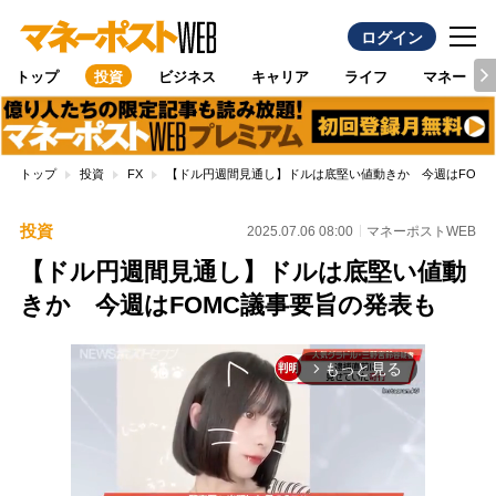
ログイン
トップ
投資
ビジネス
キャリア
ライフ
マネー
トップ
投資
FX
【ドル円週間見通し】ドルは底堅い値動きか 今週はFOM
投資
2025.07.06 08:00
マネーポストWEB
【ドル円週間見通し】ドルは底堅い値動
きか 今週はFOMC議事要旨の発表も
もっと見る
arrow_forward_ios