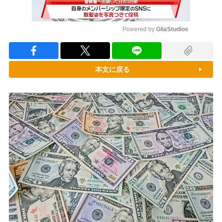
Powered by 
GliaStudios
Mute
本文に戻る