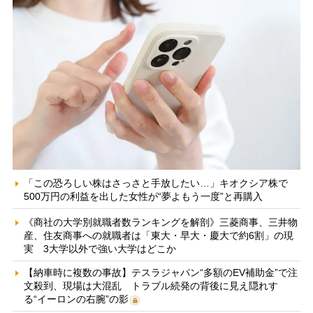
「この恐ろしい株はさっさと手放したい…」キオクシア株で
500万円の利益を出した女性が“夢よもう一度”と再購入
《商社の大学別就職者数ランキングを解剖》三菱商事、三井物
産、住友商事への就職者は「東大・早大・慶大で約6割」の現
実 3大学以外で強い大学はどこか
【納車時に複数の事故】テスラジャパン“多額のEV補助金”で注
文殺到、現場は大混乱 トラブル続発の背後に見え隠れす
る“イーロンの右腕”の影