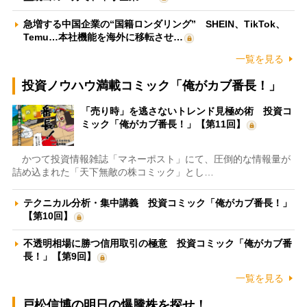
急増する中国企業の“国籍ロンダリング” SHEIN、TikTok、
Temu…本社機能を海外に移転させ…
一覧を見る
投資ノウハウ満載コミック「俺がカブ番長！」
「売り時」を逃さないトレンド見極め術 投資コ
ミック「俺がカブ番長！」【第11回】
かつて投資情報雑誌「マネーポスト」にて、圧倒的な情報量が
詰め込まれた「天下無敵の株コミック」とし…
テクニカル分析・集中講義 投資コミック「俺がカブ番長！」
【第10回】
不透明相場に勝つ信用取引の極意 投資コミック「俺がカブ番
長！」【第9回】
一覧を見る
戸松信博の明日の爆騰株を探せ！