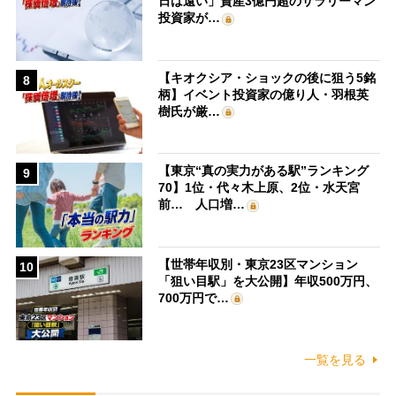
日は遠い」資産3億円超のサラリーマン
投資家が…
【キオクシア・ショックの後に狙う5銘
8
柄】イベント投資家の億り人・羽根英
樹氏が厳…
【東京“真の実力がある駅”ランキング
9
70】1位・代々木上原、2位・水天宮
前… 人口増…
【世帯年収別・東京23区マンション
10
「狙い目駅」を大公開】年収500万円、
700万円で…
一覧を見る