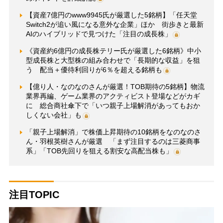
【資産7億円のwww9945氏が厳選した5銘柄】「任天堂
Switch2が追い風になる意外な企業」ほか 街歩きと最新
AIのハイブリッドで見つけた「注目の成長株」
《資産約6億円の成長株テリー氏が厳選した6銘柄》中小
型成長株と大型株の組み合わせで「長期的な収益」を狙
う 配当＋優待利回りが6％を超える銘柄も
【億り人・なのなのさんが厳選！TOB期待の5銘柄】物流
業界再編、ゲーム業界のアクティビスト登場などがカギ
に 総合商社傘下で「いつ親子上場解消があってもおか
しくない会社」も
「親子上場解消」で株価上昇期待の10銘柄をなのなのさ
ん・羽根英樹さんが厳選 「まず注目するのは三菱商事
系」「TOB先回りを狙える割安な高配当株も」
注目TOPIC