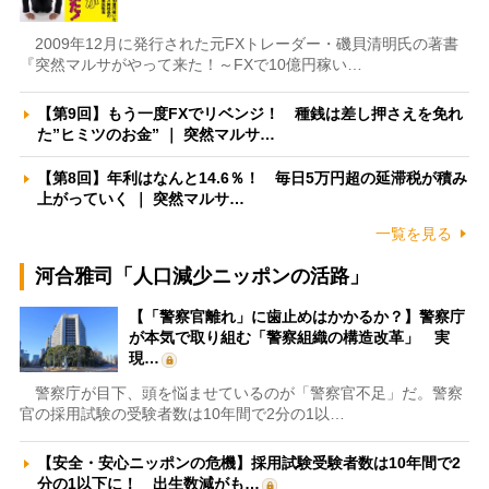
2009年12月に発行された元FXトレーダー・磯貝清明氏の著書
『突然マルサがやって来た！～FXで10億円稼い…
【第9回】もう一度FXでリベンジ！ 種銭は差し押さえを免れ
た”ヒミツのお金” ｜ 突然マルサ…
【第8回】年利はなんと14.6％！ 毎日5万円超の延滞税が積み
上がっていく ｜ 突然マルサ…
一覧を見る
河合雅司「人口減少ニッポンの活路」
【「警察官離れ」に歯止めはかかるか？】警察庁
が本気で取り組む「警察組織の構造改革」 実
現…
警察庁が目下、頭を悩ませているのが「警察官不足」だ。警察
官の採用試験の受験者数は10年間で2分の1以…
【安全・安心ニッポンの危機】採用試験受験者数は10年間で2
分の1以下に！ 出生数減がも…