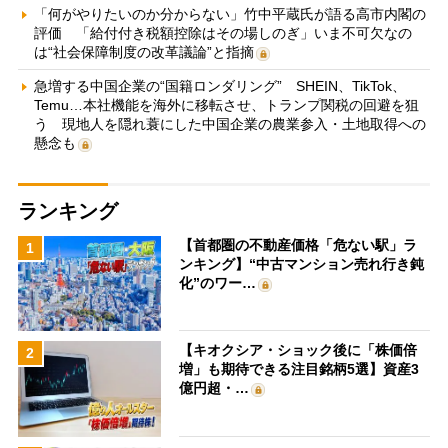
「何がやりたいのか分からない」竹中平蔵氏が語る高市内閣の
評価 「給付付き税額控除はその場しのぎ」いま不可欠なの
は“社会保障制度の改革議論”と指摘
急増する中国企業の“国籍ロンダリング” SHEIN、TikTok、
Temu…本社機能を海外に移転させ、トランプ関税の回避を狙
う 現地人を隠れ蓑にした中国企業の農業参入・土地取得への
懸念も
ランキング
【首都圏の不動産価格「危ない駅」ラ
1
ンキング】“中古マンション売れ行き鈍
化”のワー…
【キオクシア・ショック後に「株価倍
2
増」も期待できる注目銘柄5選】資産3
億円超・…