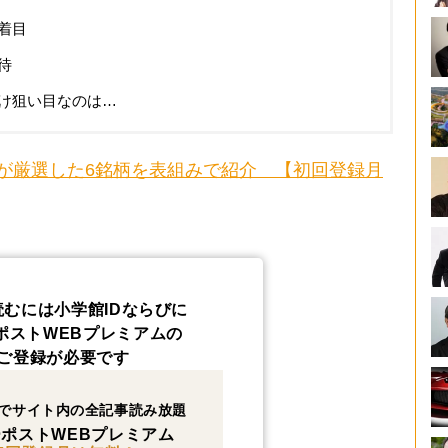
着目
待
け狙い目なのは…
が厳選した6銘柄を表組みで紹介 【初回登録月
読むには小学館IDならびに
ポストWEBプレミアムの
ご登録が必要です
でサイト内の全記事読み放題
ポストWEBプレミアム