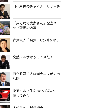
田代尚機のチャイナ・リサーチ
「みんなで大家さん」配当スト
ップ騒動の内幕
古賀真人「発掘！好決算銘柄」
突然マルサがやって来た！
河合雅司「人口減少ニッポンの
活路」
快適クルマ生活 乗ってみた、
使ってみた
大竹聡の「昼酒御免！」