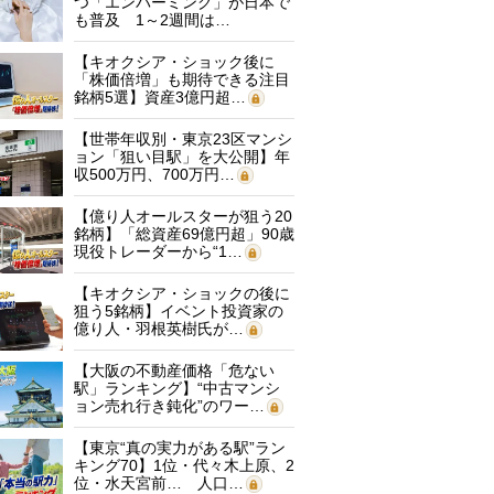
つ「エンバーミング」が日本で
も普及 1～2週間は…
【キオクシア・ショック後に
「株価倍増」も期待できる注目
銘柄5選】資産3億円超…
【世帯年収別・東京23区マンシ
ョン「狙い目駅」を大公開】年
収500万円、700万円…
【億り人オールスターが狙う20
銘柄】「総資産69億円超」90歳
現役トレーダーから“1…
【キオクシア・ショックの後に
狙う5銘柄】イベント投資家の
億り人・羽根英樹氏が…
【大阪の不動産価格「危ない
駅」ランキング】“中古マンシ
ョン売れ行き鈍化”のワー…
【東京“真の実力がある駅”ラン
キング70】1位・代々木上原、2
位・水天宮前… 人口…