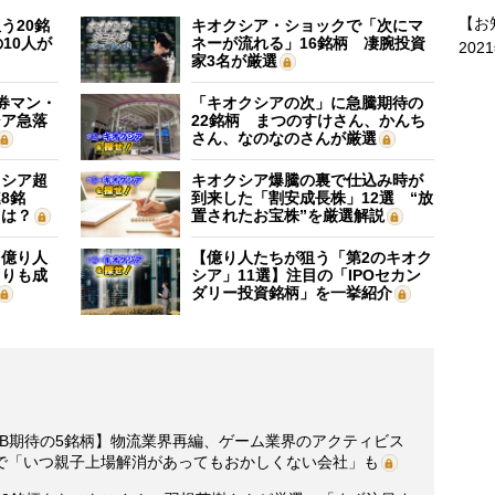
【お
う20銘
キオクシア・ショックで「次にマ
10人が
ネーが流れる」16銘柄 凄腕投資
202
家3名が厳選
証券マン・
「キオクシアの次」に急騰期待の
シア急落
22銘柄 まつのすけさん、かんち
さん、なのなのさんが厳選
クシア超
キオクシア爆騰の裏で仕込み時が
8銘
到来した「割安成長株」12選 “放
”は？
置されたお宝株”を厳選解説
】億り人
【億り人たちが狙う「第2のキオク
よりも成
シア」11選】注目の「IPOセカン
ダリー投資銘柄」を一挙紹介
B期待の5銘柄】物流業界再編、ゲーム業界のアクティビス
で「いつ親子上場解消があってもおかしくない会社」も