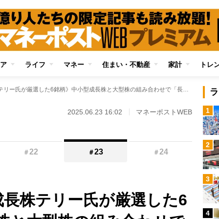
ア
ライフ
マネー
住まい・不動産
家計
トレ
《資産約6億円の成長株テリー氏が厳選した6銘柄》中小型成長株と大型株の組み合わせで「長期的な収益」を狙う 配当＋優待利回りが6％を超える銘柄も
ラ
1
2025.06.23 16:02
マネーポストWEB
2
22
23
24
＃
＃
＃
3
成長株テリー氏が厳選した6
4