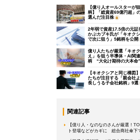
【億り人オールスターが狙
柄】「総資産69億円超」の
選んだ注目株
2年弱で資産17.5倍の元
かぶカブキ氏が「キオク
で次に狙う」5銘柄を公開
億り人たちが厳選「キオ
え」を狙う半導体・AI関連
柄 “大化け期待の大本命
【キオクシアと同じ構図
たちが注目する「親会社
長しうる子会社銘柄」9選
関連記事
【億り人・なのなのさんが厳選！TO
ト登場などがカギに 総合商社傘下