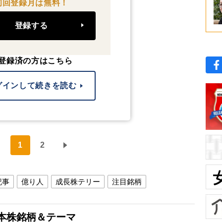
初回登録月は無料！
登録する
登録済の方はこちら
グインして続きを読む
1
2
記事
億り人
成長株テリー
注目銘柄
本株銘柄＆テーマ