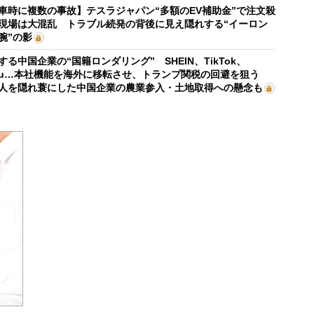
車時に複数の事故】テスラジャパン“多額のEV補助金”で注文殺
現場は大混乱 トラブル続発の背後に見え隠れする“イーロン
腕”の影
する中国企業の“国籍ロンダリング” SHEIN、TikTok、
mu…本社機能を海外に移転させ、トランプ関税の回避を狙う
人を隠れ蓑にした中国企業の農業参入・土地取得への懸念も