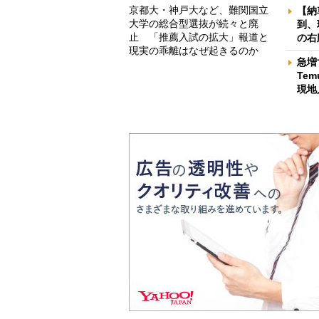
京都大・神戸大など、難関国立
【納
大学の総合型選抜が続々と廃
到、
止 「推薦入試の拡大」報道と
の右
現実の乖離はなぜ起きるのか
急増
Te
現地