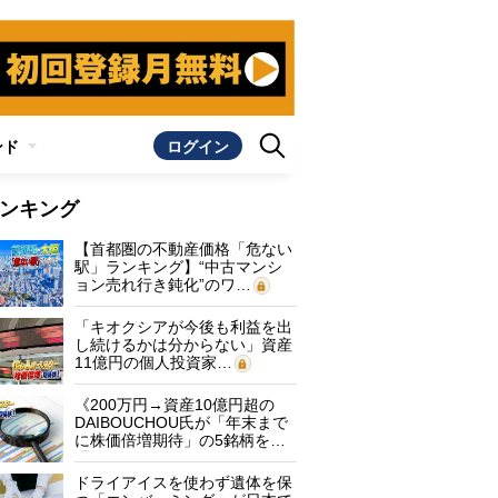
ンド
ログイン
ンキング
【首都圏の不動産価格「危ない
駅」ランキング】“中古マンシ
ョン売れ行き鈍化”のワ…
「キオクシアが今後も利益を出
し続けるかは分からない」資産
11億円の個人投資家…
《200万円→資産10億円超の
DAIBOUCHOU氏が「年末まで
に株価倍増期待」の5銘柄を…
ドライアイスを使わず遺体を保