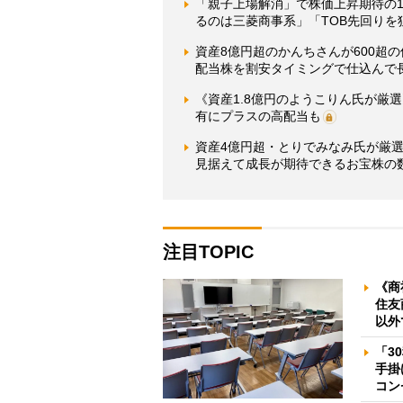
「親子上場解消」で株価上昇期待の
るのは三菱商事系」「TOB先回りを
資産8億円超のかんちさんが600超
配当株を割安タイミングで仕込んで
《資産1.8億円のようこりん氏が厳
有にプラスの高配当も
資産4億円超・とりでみなみ氏が厳選
見据えて成長が期待できるお宝株の
注目TOPIC
《商
住友
以外
「3
手掛
コン