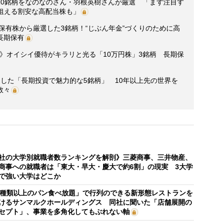
10銘柄をなのなのさん・羽根英樹さんが厳選 「まず注目す
狙える割安な高配当株も」
の保有株から厳選した3銘柄！“じぶん年金”づくりのために高
長期保有
選》オイシイ優待がキラリと光る「10万円株」3銘柄 長期保
した「長期投資で魅力的な5銘柄」 10年以上先の世界を
数々
社の大学別就職者数ランキングを解剖》三菱商事、三井物産、
商事への就職者は「東大・早大・慶大で約6割」の現実 3大学
で強い大学はどこか
0種類以上のパン食べ放題」で行列のできる新形態レストランを
けるサンマルクホールディングス 同社に聞いた「店舗展開の
セプト」、事業を多角化してもぶれない軸