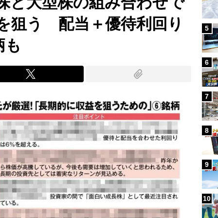
株と大型株の組み合わせで
を狙う 配当＋優待利回り
5
柄も
6
7
8
9
10