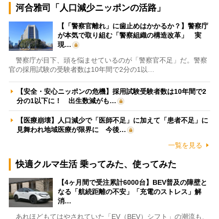
河合雅司「人口減少ニッポンの活路」
【「警察官離れ」に歯止めはかかるか？】警察庁
が本気で取り組む「警察組織の構造改革」 実
現…
警察庁が目下、頭を悩ませているのが「警察官不足」だ。警察
官の採用試験の受験者数は10年間で2分の1以…
【安全・安心ニッポンの危機】採用試験受験者数は10年間で2
分の1以下に！ 出生数減がも…
【医療崩壊】人口減少で「医師不足」に加えて「患者不足」に
見舞われ地域医療が限界に 今後…
一覧を見る
快適クルマ生活 乗ってみた、使ってみた
【4ヶ月間で受注累計6000台】BEV普及の障壁と
なる「航続距離の不安」「充電のストレス」解
消…
あれほどもてはやされていた「EV（BEV）シフト」の潮流も、