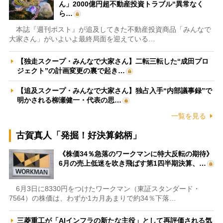
ん」2000億円超不動産投資トラブル“異常なく
ら…
本誌『週刊ポスト』が追及してきた不動産投資商品「みんなで
大家さん」がいよいよ最終局面を迎えている…
【独走スクープ・みんなで大家さん】二転三転した“成田プロ
ジェクト”の計画変更の裏で起き…
【追及スクープ・みんなで大家さん】独占入手“内部議事録”で
明かされる柳瀬健一・代表の思…
一覧を見る
古賀真人「発掘！好決算銘柄」
《株価34％急落のワークマンに特大反転の期待》
6月の売上低迷を吹き飛ばす第1四半期決算、…
6月3日に8330円をつけたワークマン（東証スタンダード・
7564）の株価は、わずか1カ月あまりで約34％下落…
三菱重工が「AIインフラの新たな主役」として再評価される気