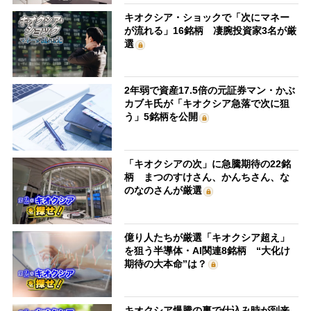
キオクシア・ショックで「次にマネー
が流れる」16銘柄 凄腕投資家3名が厳
選
2年弱で資産17.5倍の元証券マン・かぶ
カブキ氏が「キオクシア急落で次に狙
う」5銘柄を公開
「キオクシアの次」に急騰期待の22銘
柄 まつのすけさん、かんちさん、な
のなのさんが厳選
億り人たちが厳選「キオクシア超え」
を狙う半導体・AI関連8銘柄 “大化け
期待の大本命”は？
キオクシア爆騰の裏で仕込み時が到来