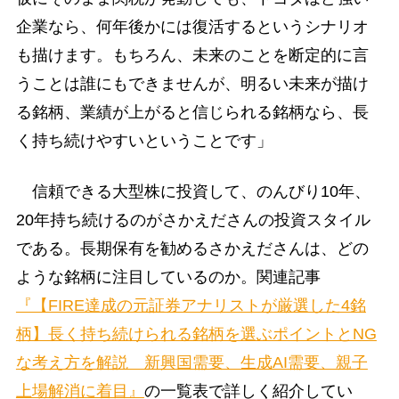
企業なら、何年後かには復活するというシナリオ
も描けます。もちろん、未来のことを断定的に言
うことは誰にもできませんが、明るい未来が描け
る銘柄、業績が上がると信じられる銘柄なら、長
く持ち続けやすいということです」
信頼できる大型株に投資して、のんびり10年、
20年持ち続けるのがさかえださんの投資スタイル
である。長期保有を勧めるさかえださんは、どの
ような銘柄に注目しているのか。関連記事
『【FIRE達成の元証券アナリストが厳選した4銘
柄】長く持ち続けられる銘柄を選ぶポイントとNG
な考え方を解説 新興国需要、生成AI需要、親子
上場解消に着目』
の一覧表で詳しく紹介してい