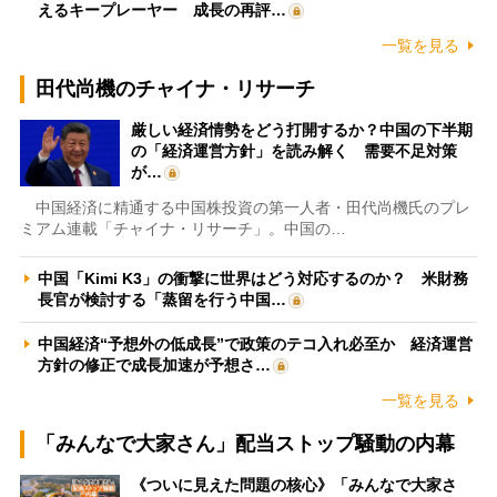
えるキープレーヤー 成長の再評…
一覧を見る
田代尚機のチャイナ・リサーチ
厳しい経済情勢をどう打開するか？中国の下半期
の「経済運営方針」を読み解く 需要不足対策
が…
中国経済に精通する中国株投資の第一人者・田代尚機氏のプレ
ミアム連載「チャイナ・リサーチ」。中国の…
中国「Kimi K3」の衝撃に世界はどう対応するのか？ 米財務
長官が検討する「蒸留を行う中国…
中国経済“予想外の低成長”で政策のテコ入れ必至か 経済運営
方針の修正で成長加速が予想さ…
一覧を見る
「みんなで大家さん」配当ストップ騒動の内幕
《ついに見えた問題の核心》「みんなで大家さ