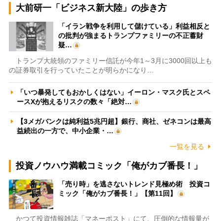
大前研一「ビジネス新大陸」の歩き方
「イラン戦争を利用して儲けている」利益相反と
の批判が強まるトランプファミリーの不正蓄財
疑…
トランプ大統領のファミリー信託が今年1～3月に3000回以上も
の証券取引を行っていたことが明らかになり…
「いつ暴発してもおかしくはない」イーロン・マスク氏とスペ
ースXが抱えるリスクの数々「絶対…
【3メガバンクは純利益5兆円超】銀行、商社、ゼネコンは最高
益続出の一方で、中小企業・…
一覧を見る
投資ノウハウ満載コミック「俺がカブ番長！」
「売り時」を逃さないトレンド見極め術 投資コ
ミック「俺がカブ番長！」【第11回】
かつて投資情報雑誌「マネーポスト」にて、圧倒的な情報量が