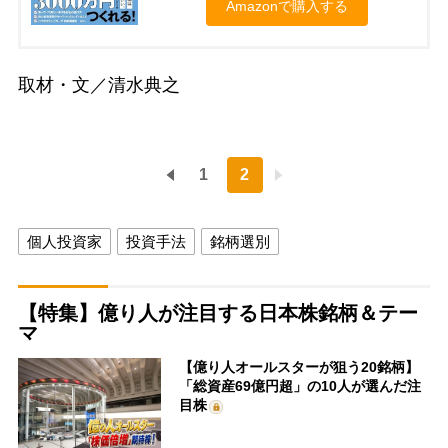
Amazonで購入する
取材・文／清水典之
1
2
個人投資家
投資手法
銘柄選別
【特集】億り人が注目する日本株銘柄＆テー
マ
【億り人オールスターが狙う20銘柄】
「総資産69億円超」の10人が選んだ注
目株