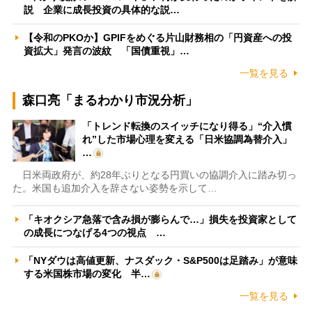
説 企業に成長投資の具体的な説…
【令和のPKOか】GPIFをめぐる片山財務相の「円資産への投
資拡大」発言の波紋 「国債重視」…
一覧を見る
森口亮「まるわかり市況分析」
「トレンド転換のスイッチになり得る」“介入慣
れ”した市場心理を変える「日米協調為替介入」
…
日米両政府が、約28年ぶりとなる円買いの協調介入に踏み切っ
た。米国も追加介入を辞さない姿勢を示して…
「キオクシア急落で含み損が膨らんで…」損失を投資家として
の成長につなげる4つの視点 …
「NYダウは高値更新、ナスダック・S&P500は足踏み」が意味
する米国株市場の変化 半…
一覧を見る