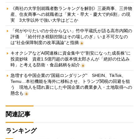
《商社の大学別就職者数ランキングを解剖》三菱商事、三井物
産、住友商事への就職者は「東大・早大・慶大で約6割」の現
実 3大学以外で強い大学はどこか
「何がやりたいのか分からない」竹中平蔵氏が語る高市内閣の
評価 「給付付き税額控除はその場しのぎ」いま不可欠なの
は“社会保障制度の改革議論”と指摘
キオクシアなどAI関連株に資金集中で“割安になった成長株”に
投資妙味 資産1.5億円超の坂本慎太郎さんが「絶好の仕込み
時」と考える防衛・食品銘柄を紹介
急増する中国企業の“国籍ロンダリング” SHEIN、TikTok、
Temu…本社機能を海外に移転させ、トランプ関税の回避を狙
う 現地人を隠れ蓑にした中国企業の農業参入・土地取得への
懸念も
関連記事
ランキング