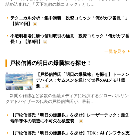
詰め込まれた「天下無敵の株コミック」とし…
テクニカル分析・集中講義 投資コミック「俺がカブ番長！」
【第10回】
不透明相場に勝つ信用取引の極意 投資コミック「俺がカブ番
長！」【第9回】
一覧を見る
戸松信博の明日の爆騰株を探せ！
【戸松信博氏「明日の爆騰株」を探せ】トーメン
デバイス：サムスンを通じて世界のAIメモリ需
要…
新聞や雑誌など多数の金融メディアに出演するグローバルリン
クアドバイザーズ代表の戸松信博氏が、最新…
【戸松信博氏「明日の爆騰株」を探せ】レーザーテック：最先
端半導体の製造に不可欠な検査装…
【戸松信博氏「明日の爆騰株」を探せ】TDK：AIインフラを支