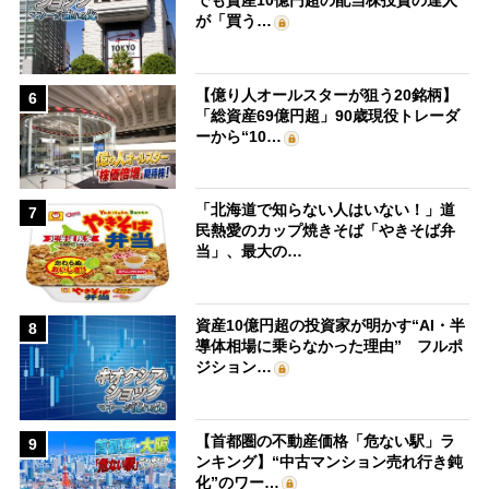
でも資産10億円超の配当株投資の達人
が「買う…
【億り人オールスターが狙う20銘柄】
6
「総資産69億円超」90歳現役トレーダ
ーから“10…
「北海道で知らない人はいない！」道
7
民熱愛のカップ焼きそば「やきそば弁
当」、最大の…
資産10億円超の投資家が明かす“AI・半
8
導体相場に乗らなかった理由” フルポ
ジション…
【首都圏の不動産価格「危ない駅」ラ
9
ンキング】“中古マンション売れ行き鈍
化”のワー…