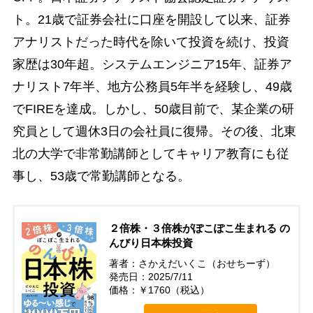
ト。21歳で証券会社に口座を開設して以来、証券
アナリストだった時代を除いて投資を続け、投資
家歴は30年超。システムエンジニア15年、証券ア
ナリスト7年半、地方公務員5年半を経験し、49歳
でFIREを達成。しかし、50歳目前で、某企業の研
究員として週休3日の会社員に復帰。その後、北東
北の大学で非常勤講師としてキャリア教育にも従
事し、53歳で常勤講師となる。
２倍株・３倍株がぽこぽこ生まれる の
んびり日本株投資
著者：さかえだいくこ（おせちーず）
発売日：2025/7/11
価格：￥1760（税込）