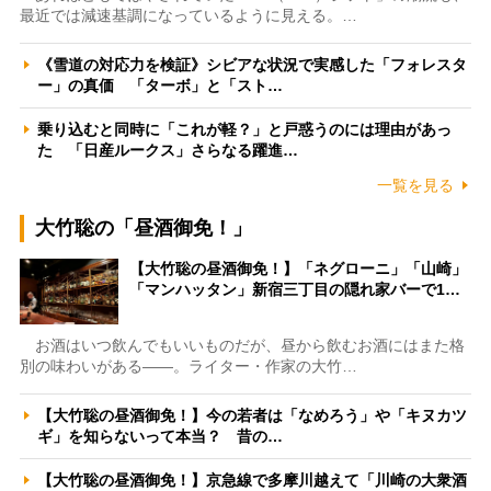
最近では減速基調になっているように見える。…
《雪道の対応力を検証》シビアな状況で実感した「フォレスタ
ー」の真価 「ターボ」と「スト…
乗り込むと同時に「これが軽？」と戸惑うのには理由があっ
た 「日産ルークス」さらなる躍進…
一覧を見る
大竹聡の「昼酒御免！」
【大竹聡の昼酒御免！】「ネグローニ」「山崎」
「マンハッタン」新宿三丁目の隠れ家バーで1…
お酒はいつ飲んでもいいものだが、昼から飲むお酒にはまた格
別の味わいがある――。ライター・作家の大竹…
【大竹聡の昼酒御免！】今の若者は「なめろう」や「キヌカツ
ギ」を知らないって本当？ 昔の…
【大竹聡の昼酒御免！】京急線で多摩川越えて「川崎の大衆酒