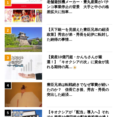
老舗遊技機メーカー・豊丸産業がパチ
1
ンコ事業停止の背景 大手と中小の格
差拡大に拍車…
【天下統一を見据えた豊臣兄弟の経済
2
政策】秀吉が弟・秀長を紀伊に転封し
た納得の事情…
【資産10億円超・かんちさんが厳
3
選！】「キオクシアの次」に資金が流
れる期待の高…
豊臣兄弟は転戦続きでなぜ軍費が続い
4
たのか？ 信長亡き後、秀吉・秀長の
突出した経済…
【キオクシアが「配当」導入へ】それ
5