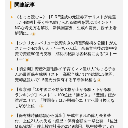
関連記事
《もっと読む→》【FIRE達成の元証券アナリストが厳選
した4銘柄】長く持ち続けられる銘柄を選ぶポイントと
NGな考え方を解説 新興国需要、生成AI需要、親子上場
解消に…
【シクリカルバリュー投資向きの有望5銘柄を公開】がん
ステージ4の億り人・たーちゃん氏、余命宣告後の集中投
資で資産80億円突破 成功の秘訣は各銘柄にある“ストー
リー”
【初公開】資産2億円超の“子育てママ億り人”ちょる子さ
んの最新保有銘柄リスト 高配当株だけで総額1.3億円、
売却益狙いで1.5億円分保有する半導体銘柄も
【東京都「10年後に不動産価格が上がる駅・下がる駅」
ランキング】ベスト1～100位は「勝どき」「豊洲」ほか
湾岸エリア、「護国寺」ほか副都心エリアへ乗り換えな
し駅が上位…
【保有株時価総額から算出】平成生まれの億万長者番
付、上位21人の氏名・経歴・保有金額を一挙公開 1位は
M＆A総研・佐上峻作社長の2349億円、弘中綾香アナの