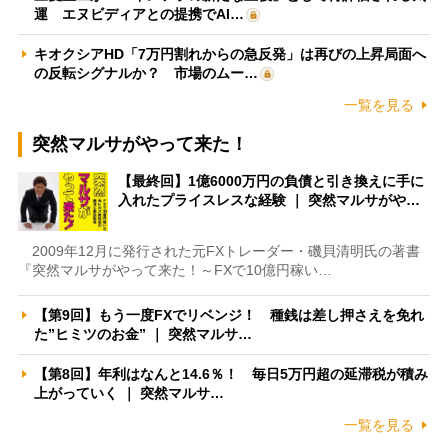
運 エヌビディアとの提携でAI…
キオクシアHD「7万円割れからの急反発」は再びの上昇局面へ
の反転シグナルか？ 市場のムー…
一覧を見る
突然マルサがやって来た！
【最終回】1億6000万円の負債と引き換えに手に
入れたプライスレスな経験 ｜ 突然マルサがや…
2009年12月に発行された元FXトレーダー・磯貝清明氏の著書
『突然マルサがやって来た！～FXで10億円稼い…
【第9回】もう一度FXでリベンジ！ 種銭は差し押さえを免れ
た”ヒミツのお金” ｜ 突然マルサ…
【第8回】年利はなんと14.6％！ 毎日5万円超の延滞税が積み
上がっていく ｜ 突然マルサ…
一覧を見る