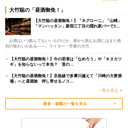
大竹聡の「昼酒御免！」
【大竹聡の昼酒御免！】「ネグローニ」「山崎」
「マンハッタン」新宿三丁目の隠れ家バーで1…
お酒はいつ飲んでもいいものだが、昼から飲むお酒にはまた格
別の味わいがある――。ライター・作家の大竹…
【大竹聡の昼酒御免！】今の若者は「なめろう」や「キヌカツ
ギ」を知らないって本当？ 昔の…
【大竹聡の昼酒御免！】京急線で多摩川越えて「川崎の大衆酒
場」へと昼酒旅 押し寄せるノス…
一覧を見る
著者・連載の一覧を見る