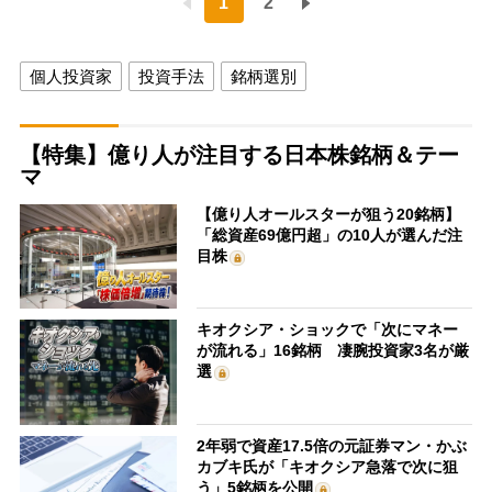
1
2
個人投資家
投資手法
銘柄選別
【特集】億り人が注目する日本株銘柄＆テー
マ
【億り人オールスターが狙う20銘柄】
「総資産69億円超」の10人が選んだ注
目株
キオクシア・ショックで「次にマネー
が流れる」16銘柄 凄腕投資家3名が厳
選
2年弱で資産17.5倍の元証券マン・かぶ
カブキ氏が「キオクシア急落で次に狙
う」5銘柄を公開