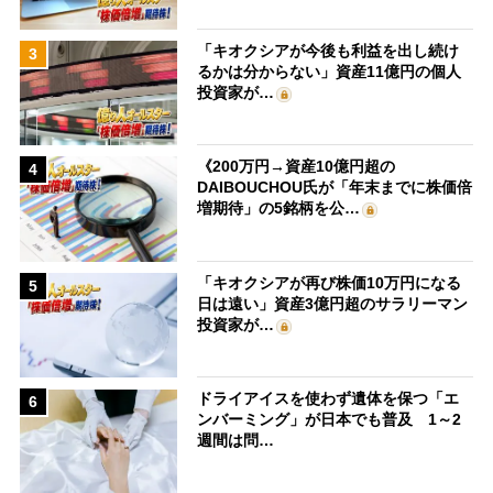
「キオクシアが今後も利益を出し続け
3
るかは分からない」資産11億円の個人
投資家が…
《200万円→資産10億円超の
4
DAIBOUCHOU氏が「年末までに株価倍
増期待」の5銘柄を公…
「キオクシアが再び株価10万円になる
5
日は遠い」資産3億円超のサラリーマン
投資家が…
ドライアイスを使わず遺体を保つ「エ
6
ンバーミング」が日本でも普及 1～2
週間は問…