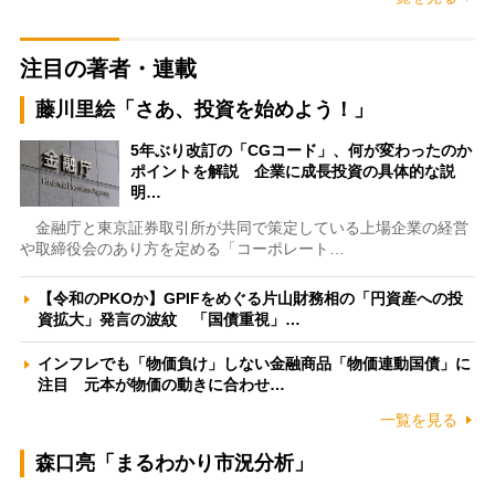
注目の著者・連載
藤川里絵「さあ、投資を始めよう！」
5年ぶり改訂の「CGコード」、何が変わったのか
ポイントを解説 企業に成長投資の具体的な説
明…
金融庁と東京証券取引所が共同で策定している上場企業の経営
や取締役会のあり方を定める「コーポレート…
【令和のPKOか】GPIFをめぐる片山財務相の「円資産への投
資拡大」発言の波紋 「国債重視」…
インフレでも「物価負け」しない金融商品「物価連動国債」に
注目 元本が物価の動きに合わせ…
一覧を見る
森口亮「まるわかり市況分析」