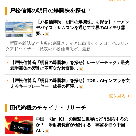
戸松信博の明日の爆騰株を探せ！
【戸松信博氏「明日の爆騰株」を探せ】トーメン
デバイス：サムスンを通じて世界のAIメモリ需
要…
新聞や雑誌など多数の金融メディアに出演するグローバルリン
クアドバイザーズ代表の戸松信博氏が、最新…
【戸松信博氏「明日の爆騰株」を探せ】レーザーテック：最先
端半導体の製造に不可欠な検査装…
【戸松信博氏「明日の爆騰株」を探せ】TDK：AIインフラを支
えるキープレーヤー 成長の再評…
一覧を見る
田代尚機のチャイナ・リサーチ
中国「Kimi K3」の衝撃に世界はどう対応するの
か？ 米財務長官が検討する「蒸留を行う中国
AI…