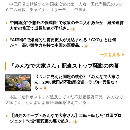
中国経済に精通する中国株投資の第一人者・田代尚機氏のプレ
ミアム連載「チャイナ・リサーチ」。中国企…
中国経済“予想外の低成長”で政策のテコ入れ必至か 経済運営
方針の修正で成長加速が予想さ…
“AI革命”で爆発的な需要拡大が見込まれる「CXO」とは何
か？ 高い競争力を持つ中国の医薬品…
一覧を見る
「みんなで大家さん」配当ストップ騒動の内幕
《ついに見えた問題の核心》「みんなで大家さ
ん」2000億円超不動産投資トラブル“異常なく
ら…
本誌『週刊ポスト』が追及してきた不動産投資商品「みんなで
大家さん」がいよいよ最終局面を迎えている…
【独走スクープ・みんなで大家さん】二転三転した“成田プロ
ジェクト”の計画変更の裏で起き…