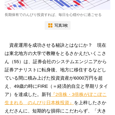
長期保有でのんびり投資すれば、毎日を心穏やかに過ごせる
写真3枚
資産運用を成功させる秘訣とはなにか？ 現在
は東北地方の大学で教鞭をとるさかえだいくこさ
ん（55）は、証券会社のシステムエンジニアから
証券アナリストに転身後、地方に移住するなどし
ている間に積み上げた投資資産が6000万円を超
え、49歳の時にFIRE（＝経済的自立と早期リタイ
ア）を達成した。新刊
『2倍株・3倍株がぽこぽこ
生まれる のんびり日本株投資』
を上梓したさか
えださんに、短期的な損得にこだわらず、「大き