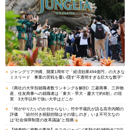
ジャングリア沖縄、開業1周年で「経済効果494億円」の大きな
ミスリード 事業の苦戦を覆い隠す“不透明すぎる巨大な数字”
《商社の大学別就職者数ランキングを解剖》三菱商事、三井物
産、住友商事への就職者は「東大・早大・慶大で約6割」の現
実 3大学以外で強い大学はどこか
「何がやりたいのか分からない」竹中平蔵氏が語る高市内閣の
評価 「給付付き税額控除はその場しのぎ」いま不可欠なの
は“社会保障制度の改革議論”と指摘
【納車時に複数の事故】テスラジャパン“多額のEV補助金”で注