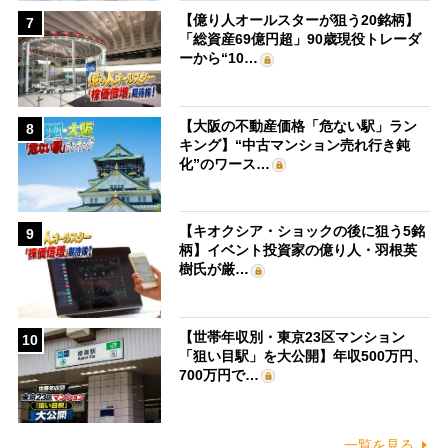
【億り人オールスターが狙う20銘柄】
7
「総資産69億円超」90歳現役トレーダ
ーから“10…
【大阪の不動産価格「危ない駅」ラン
8
キング】“中古マンション売れ行き鈍
化”のワース…
【キオクシア・ショックの後に狙う5銘
9
柄】イベント投資家の億り人・羽根英
樹氏が厳…
【世帯年収別・東京23区マンション
10
「狙い目駅」を大公開】年収500万円、
700万円で…
一覧を見る