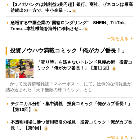
【3メガバンクは純利益5兆円超】銀行、商社、ゼネコンは最高
益続出の一方で、中小企業・…
急増する中国企業の“国籍ロンダリング” SHEIN、TikTok、
Temu…本社機能を海外に移転させ…
一覧を見る
投資ノウハウ満載コミック「俺がカブ番長！」
「売り時」を逃さないトレンド見極め術 投資コ
ミック「俺がカブ番長！」【第11回】
かつて投資情報雑誌「マネーポスト」にて、圧倒的な情報量が
詰め込まれた「天下無敵の株コミック」とし…
テクニカル分析・集中講義 投資コミック「俺がカブ番長！」
【第10回】
不透明相場に勝つ信用取引の極意 投資コミック「俺がカブ番
長！」【第9回】
一覧を見る