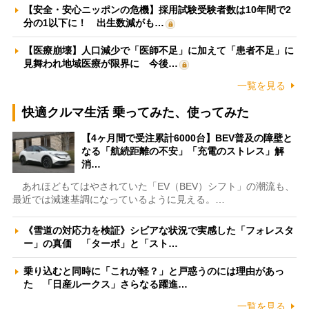
【安全・安心ニッポンの危機】採用試験受験者数は10年間で2
分の1以下に！ 出生数減がも…
【医療崩壊】人口減少で「医師不足」に加えて「患者不足」に
見舞われ地域医療が限界に 今後…
一覧を見る
快適クルマ生活 乗ってみた、使ってみた
【4ヶ月間で受注累計6000台】BEV普及の障壁と
なる「航続距離の不安」「充電のストレス」解
消…
あれほどもてはやされていた「EV（BEV）シフト」の潮流も、
最近では減速基調になっているように見える。…
《雪道の対応力を検証》シビアな状況で実感した「フォレスタ
ー」の真価 「ターボ」と「スト…
乗り込むと同時に「これが軽？」と戸惑うのには理由があっ
た 「日産ルークス」さらなる躍進…
一覧を見る