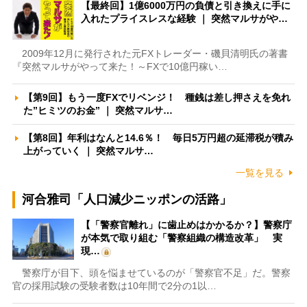
【最終回】1億6000万円の負債と引き換えに手に
入れたプライスレスな経験 ｜ 突然マルサがや…
2009年12月に発行された元FXトレーダー・磯貝清明氏の著書
『突然マルサがやって来た！～FXで10億円稼い…
【第9回】もう一度FXでリベンジ！ 種銭は差し押さえを免れ
た”ヒミツのお金” ｜ 突然マルサ…
【第8回】年利はなんと14.6％！ 毎日5万円超の延滞税が積み
上がっていく ｜ 突然マルサ…
一覧を見る
河合雅司「人口減少ニッポンの活路」
【「警察官離れ」に歯止めはかかるか？】警察庁
が本気で取り組む「警察組織の構造改革」 実
現…
警察庁が目下、頭を悩ませているのが「警察官不足」だ。警察
官の採用試験の受験者数は10年間で2分の1以…