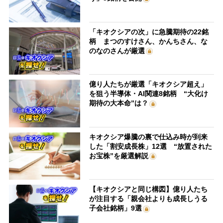
「キオクシアの次」に急騰期待の22銘
柄 まつのすけさん、かんちさん、な
のなのさんが厳選
億り人たちが厳選「キオクシア超え」
を狙う半導体・AI関連8銘柄 “大化け
期待の大本命”は？
キオクシア爆騰の裏で仕込み時が到来
した「割安成長株」12選 “放置された
お宝株”を厳選解説
【キオクシアと同じ構図】億り人たち
が注目する「親会社よりも成長しうる
子会社銘柄」9選