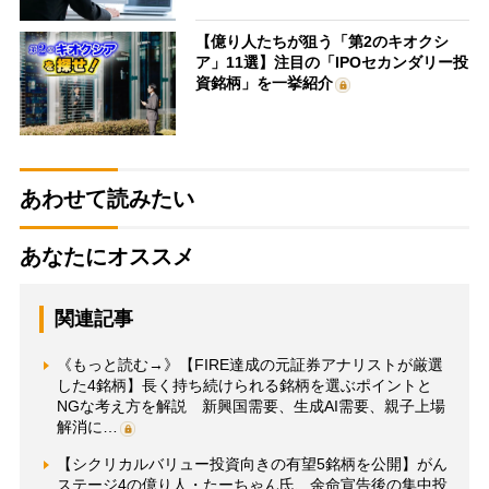
【億り人たちが狙う「第2のキオクシ
ア」11選】注目の「IPOセカンダリー投
資銘柄」を一挙紹介
あわせて読みたい
あなたにオススメ
関連記事
《もっと読む→》【FIRE達成の元証券アナリストが厳選
した4銘柄】長く持ち続けられる銘柄を選ぶポイントと
NGな考え方を解説 新興国需要、生成AI需要、親子上場
解消に…
【シクリカルバリュー投資向きの有望5銘柄を公開】がん
ステージ4の億り人・たーちゃん氏、余命宣告後の集中投