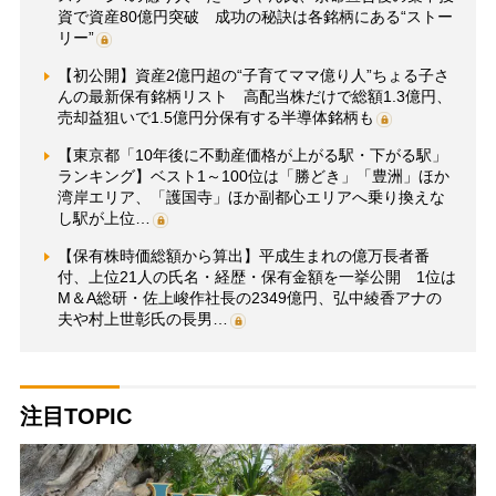
資で資産80億円突破 成功の秘訣は各銘柄にある“ストー
リー”
【初公開】資産2億円超の“子育てママ億り人”ちょる子さ
んの最新保有銘柄リスト 高配当株だけで総額1.3億円、
売却益狙いで1.5億円分保有する半導体銘柄も
【東京都「10年後に不動産価格が上がる駅・下がる駅」
ランキング】ベスト1～100位は「勝どき」「豊洲」ほか
湾岸エリア、「護国寺」ほか副都心エリアへ乗り換えな
し駅が上位…
【保有株時価総額から算出】平成生まれの億万長者番
付、上位21人の氏名・経歴・保有金額を一挙公開 1位は
M＆A総研・佐上峻作社長の2349億円、弘中綾香アナの
夫や村上世彰氏の長男…
注目TOPIC