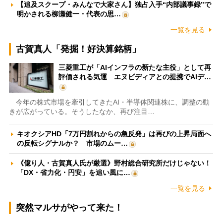
【追及スクープ・みんなで大家さん】独占入手“内部議事録”で
明かされる柳瀬健一・代表の思…
一覧を見る
古賀真人「発掘！好決算銘柄」
三菱重工が「AIインフラの新たな主役」として再
評価される気運 エヌビディアとの提携でAIデ…
今年の株式市場を牽引してきたAI・半導体関連株に、調整の動
きが広がっている。そうしたなか、再び注目…
キオクシアHD「7万円割れからの急反発」は再びの上昇局面へ
の反転シグナルか？ 市場のムー…
《億り人・古賀真人氏が厳選》野村総合研究所だけじゃない！
「DX・省力化・円安」を追い風に…
一覧を見る
突然マルサがやって来た！