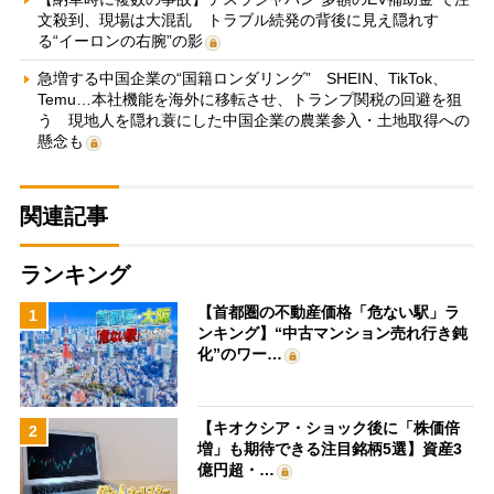
文殺到、現場は大混乱 トラブル続発の背後に見え隠れす
る“イーロンの右腕”の影
急増する中国企業の“国籍ロンダリング” SHEIN、TikTok、
Temu…本社機能を海外に移転させ、トランプ関税の回避を狙
う 現地人を隠れ蓑にした中国企業の農業参入・土地取得への
懸念も
関連記事
ランキング
【首都圏の不動産価格「危ない駅」ラ
1
ンキング】“中古マンション売れ行き鈍
化”のワー…
【キオクシア・ショック後に「株価倍
2
増」も期待できる注目銘柄5選】資産3
億円超・…