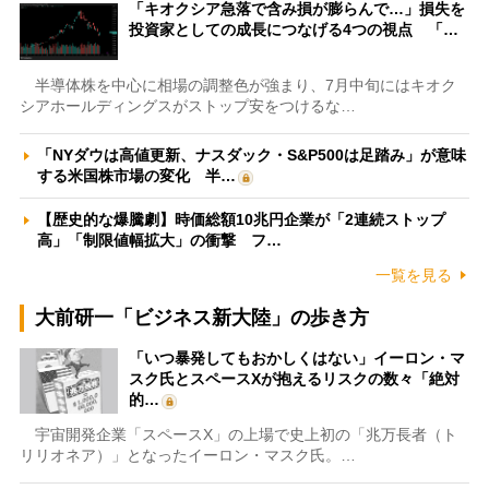
「キオクシア急落で含み損が膨らんで…」損失を
投資家としての成長につなげる4つの視点 「…
半導体株を中心に相場の調整色が強まり、7月中旬にはキオク
シアホールディングスがストップ安をつけるな…
「NYダウは高値更新、ナスダック・S&P500は足踏み」が意味
する米国株市場の変化 半…
【歴史的な爆騰劇】時価総額10兆円企業が「2連続ストップ
高」「制限値幅拡大」の衝撃 フ…
一覧を見る
大前研一「ビジネス新大陸」の歩き方
「いつ暴発してもおかしくはない」イーロン・マ
スク氏とスペースXが抱えるリスクの数々「絶対
的…
宇宙開発企業「スペースX」の上場で史上初の「兆万長者（ト
リリオネア）」となったイーロン・マスク氏。…