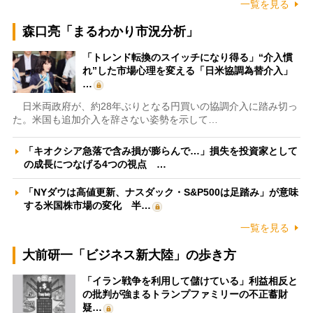
一覧を見る
森口亮「まるわかり市況分析」
「トレンド転換のスイッチになり得る」“介入慣
れ”した市場心理を変える「日米協調為替介入」
…
日米両政府が、約28年ぶりとなる円買いの協調介入に踏み切っ
た。米国も追加介入を辞さない姿勢を示して…
「キオクシア急落で含み損が膨らんで…」損失を投資家として
の成長につなげる4つの視点 …
「NYダウは高値更新、ナスダック・S&P500は足踏み」が意味
する米国株市場の変化 半…
一覧を見る
大前研一「ビジネス新大陸」の歩き方
「イラン戦争を利用して儲けている」利益相反と
の批判が強まるトランプファミリーの不正蓄財
疑…