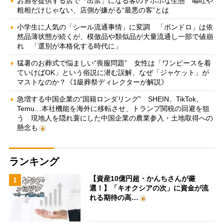
お酒を提供する店で「出禁」になる客のトホホな生態 嘔吐や
粗相だけじゃない、店側が嫌がる“最悪の客”とは
小学生に人気の「シール流通事情」に変調 「ボンドロ」は依
然品薄状態が続くが、模倣品や類似品が大量流通し一部で値崩
れ 「選別が本格化する時代に」
猛暑のお葬式で悩ましい“喪服問題” 女性は「ワンピースを着
ていけばOK」という俗説に潜む誤解、なぜ「ジャケット」が
マストなのか？《1級葬祭ディレクターが解説》
急増する中国企業の“国籍ロンダリング” SHEIN、TikTok、
Temu…本社機能を海外に移転させ、トランプ関税の回避を狙
う 現地人を隠れ蓑にした中国企業の農業参入・土地取得への
懸念も
ランキング
【資産10億円超・かんちさんが厳
1
選！】「キオクシアの次」に資金が流
れる期待の高…