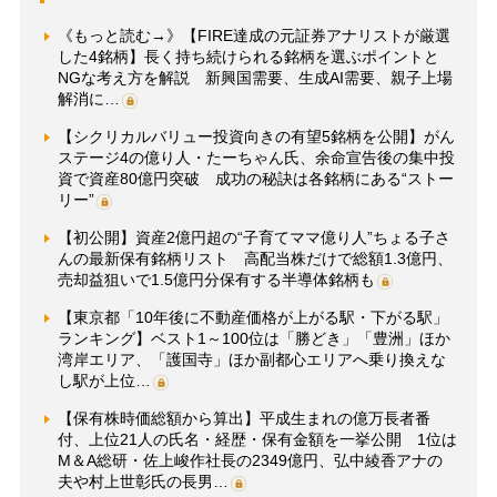
《もっと読む→》【FIRE達成の元証券アナリストが厳選
した4銘柄】長く持ち続けられる銘柄を選ぶポイントと
NGな考え方を解説 新興国需要、生成AI需要、親子上場
解消に…
【シクリカルバリュー投資向きの有望5銘柄を公開】がん
ステージ4の億り人・たーちゃん氏、余命宣告後の集中投
資で資産80億円突破 成功の秘訣は各銘柄にある“ストー
リー”
【初公開】資産2億円超の“子育てママ億り人”ちょる子さ
んの最新保有銘柄リスト 高配当株だけで総額1.3億円、
売却益狙いで1.5億円分保有する半導体銘柄も
【東京都「10年後に不動産価格が上がる駅・下がる駅」
ランキング】ベスト1～100位は「勝どき」「豊洲」ほか
湾岸エリア、「護国寺」ほか副都心エリアへ乗り換えな
し駅が上位…
【保有株時価総額から算出】平成生まれの億万長者番
付、上位21人の氏名・経歴・保有金額を一挙公開 1位は
M＆A総研・佐上峻作社長の2349億円、弘中綾香アナの
夫や村上世彰氏の長男…