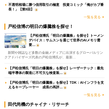
不透明相場に勝つ信用取引の極意 投資コミック「俺がカブ番
長！」【第9回】
一覧を見る
戸松信博の明日の爆騰株を探せ！
【戸松信博氏「明日の爆騰株」を探せ】トーメン
デバイス：サムスンを通じて世界のAIメモリ需
要…
新聞や雑誌など多数の金融メディアに出演するグローバルリン
クアドバイザーズ代表の戸松信博氏が、最新…
【戸松信博氏「明日の爆騰株」を探せ】レーザーテック：最先
端半導体の製造に不可欠な検査装…
【戸松信博氏「明日の爆騰株」を探せ】TDK：AIインフラを支
えるキープレーヤー 成長の再評…
一覧を見る
田代尚機のチャイナ・リサーチ