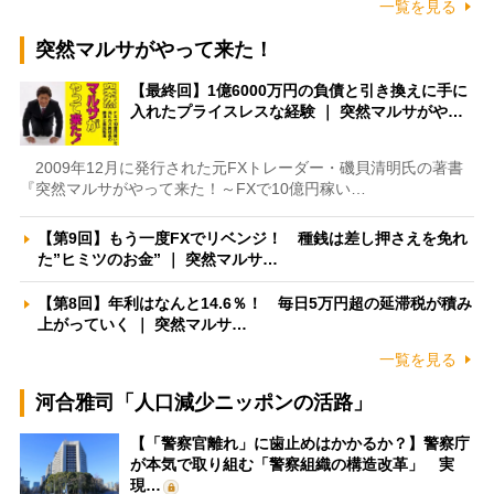
一覧を見る
突然マルサがやって来た！
【最終回】1億6000万円の負債と引き換えに手に
入れたプライスレスな経験 ｜ 突然マルサがや…
2009年12月に発行された元FXトレーダー・磯貝清明氏の著書
『突然マルサがやって来た！～FXで10億円稼い…
【第9回】もう一度FXでリベンジ！ 種銭は差し押さえを免れ
た”ヒミツのお金” ｜ 突然マルサ…
【第8回】年利はなんと14.6％！ 毎日5万円超の延滞税が積み
上がっていく ｜ 突然マルサ…
一覧を見る
河合雅司「人口減少ニッポンの活路」
【「警察官離れ」に歯止めはかかるか？】警察庁
が本気で取り組む「警察組織の構造改革」 実
現…