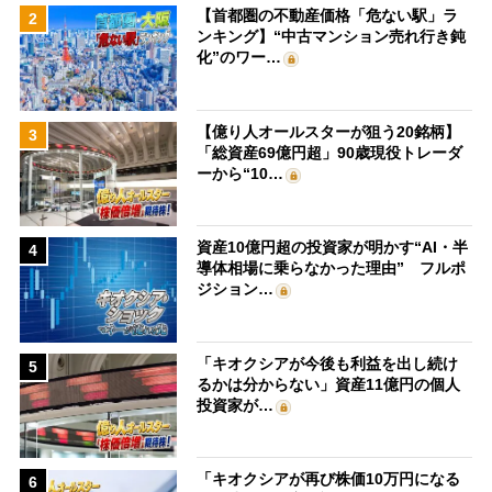
【首都圏の不動産価格「危ない駅」ラ
2
ンキング】“中古マンション売れ行き鈍
化”のワー…
【億り人オールスターが狙う20銘柄】
3
「総資産69億円超」90歳現役トレーダ
ーから“10…
資産10億円超の投資家が明かす“AI・半
4
導体相場に乗らなかった理由” フルポ
ジション…
「キオクシアが今後も利益を出し続け
5
るかは分からない」資産11億円の個人
投資家が…
「キオクシアが再び株価10万円になる
6