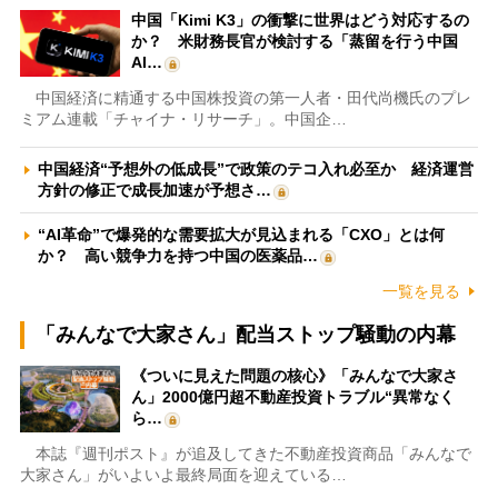
中国「Kimi K3」の衝撃に世界はどう対応するの
か？ 米財務長官が検討する「蒸留を行う中国
AI…
中国経済に精通する中国株投資の第一人者・田代尚機氏のプレ
ミアム連載「チャイナ・リサーチ」。中国企…
中国経済“予想外の低成長”で政策のテコ入れ必至か 経済運営
方針の修正で成長加速が予想さ…
“AI革命”で爆発的な需要拡大が見込まれる「CXO」とは何
か？ 高い競争力を持つ中国の医薬品…
一覧を見る
「みんなで大家さん」配当ストップ騒動の内幕
《ついに見えた問題の核心》「みんなで大家さ
ん」2000億円超不動産投資トラブル“異常なく
ら…
本誌『週刊ポスト』が追及してきた不動産投資商品「みんなで
大家さん」がいよいよ最終局面を迎えている…