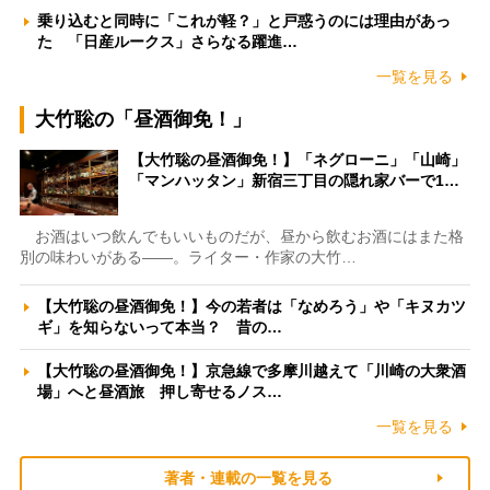
乗り込むと同時に「これが軽？」と戸惑うのには理由があっ
た 「日産ルークス」さらなる躍進…
一覧を見る
大竹聡の「昼酒御免！」
【大竹聡の昼酒御免！】「ネグローニ」「山崎」
「マンハッタン」新宿三丁目の隠れ家バーで1…
お酒はいつ飲んでもいいものだが、昼から飲むお酒にはまた格
別の味わいがある――。ライター・作家の大竹…
【大竹聡の昼酒御免！】今の若者は「なめろう」や「キヌカツ
ギ」を知らないって本当？ 昔の…
【大竹聡の昼酒御免！】京急線で多摩川越えて「川崎の大衆酒
場」へと昼酒旅 押し寄せるノス…
一覧を見る
著者・連載の一覧を見る