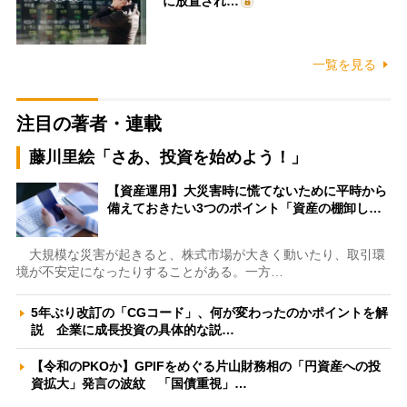
に放置され…
一覧を見る
注目の著者・連載
藤川里絵「さあ、投資を始めよう！」
【資産運用】大災害時に慌てないために平時から
備えておきたい3つのポイント「資産の棚卸し…
大規模な災害が起きると、株式市場が大きく動いたり、取引環
境が不安定になったりすることがある。一方…
5年ぶり改訂の「CGコード」、何が変わったのかポイントを解
説 企業に成長投資の具体的な説…
【令和のPKOか】GPIFをめぐる片山財務相の「円資産への投
資拡大」発言の波紋 「国債重視」…