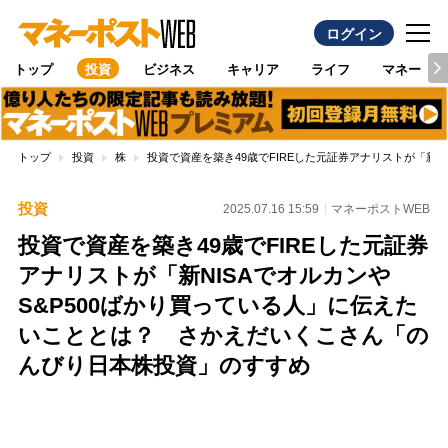
ログイン
トップ
投資
ビジネス
キャリア
ライフ
マネー
トップ
投資
株
投資で資産を築き49歳でFIREした元証券アナリストが「新
投資
2025.07.16 15:59
マネーポストWEB
投資で資産を築き49歳でFIREした元証券
アナリストが「新NISAでオルカンや
S&P500ばかり買っている人」に伝えた
いこととは？ さかえだいくこさん「の
んびり日本株投資」のすすめ
Loaded
:
100.00%
/
Unmute