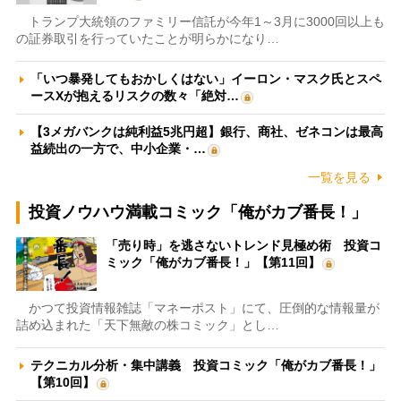
トランプ大統領のファミリー信託が今年1～3月に3000回以上も
の証券取引を行っていたことが明らかになり…
「いつ暴発してもおかしくはない」イーロン・マスク氏とスペ
ースXが抱えるリスクの数々「絶対…
【3メガバンクは純利益5兆円超】銀行、商社、ゼネコンは最高
益続出の一方で、中小企業・…
一覧を見る
投資ノウハウ満載コミック「俺がカブ番長！」
「売り時」を逃さないトレンド見極め術 投資コ
ミック「俺がカブ番長！」【第11回】
かつて投資情報雑誌「マネーポスト」にて、圧倒的な情報量が
詰め込まれた「天下無敵の株コミック」とし…
テクニカル分析・集中講義 投資コミック「俺がカブ番長！」
【第10回】