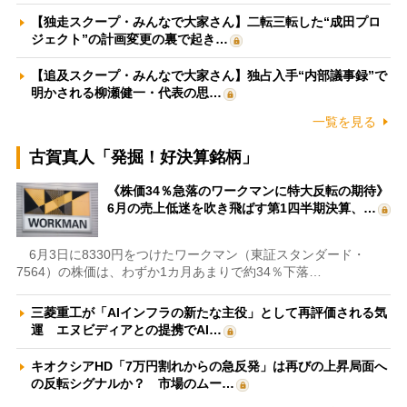
【独走スクープ・みんなで大家さん】二転三転した“成田プロ
ジェクト”の計画変更の裏で起き…
【追及スクープ・みんなで大家さん】独占入手“内部議事録”で
明かされる柳瀬健一・代表の思…
一覧を見る
古賀真人「発掘！好決算銘柄」
《株価34％急落のワークマンに特大反転の期待》
6月の売上低迷を吹き飛ばす第1四半期決算、…
6月3日に8330円をつけたワークマン（東証スタンダード・
7564）の株価は、わずか1カ月あまりで約34％下落…
三菱重工が「AIインフラの新たな主役」として再評価される気
運 エヌビディアとの提携でAI…
キオクシアHD「7万円割れからの急反発」は再びの上昇局面へ
の反転シグナルか？ 市場のムー…