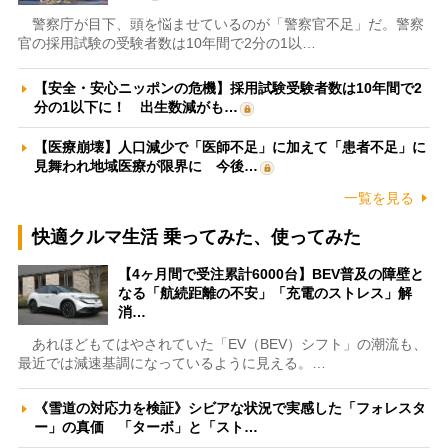
警察庁が目下、頭を悩ませているのが「警察官不足」だ。警察
官の採用試験の受験者数は10年間で2分の1以…
【安全・安心ニッポンの危機】採用試験受験者数は10年間で2
分の1以下に！ 出生数減がも…
【医療崩壊】人口減少で「医師不足」に加えて「患者不足」に
見舞われ地域医療が限界に 今後…
一覧を見る
快適クルマ生活 乗ってみた、使ってみた
【4ヶ月間で受注累計6000台】BEV普及の障壁と
なる「航続距離の不安」「充電のストレス」解
消…
あれほどもてはやされていた「EV（BEV）シフト」の潮流も、
最近では減速基調になっているように見える。…
《雪道の対応力を検証》シビアな状況で実感した「フォレスタ
ー」の真価 「ターボ」と「スト…