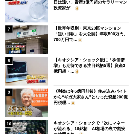
日は遠い」資産3億円超のサラリーマン
投資家が…
【世帯年収別・東京23区マンション
7
「狙い目駅」を大公開】年収500万円、
700万円で…
【キオクシア・ショック後に「株価倍
8
増」も期待できる注目銘柄5選】資産3
億円超・…
《利益は年5億円前後》住み込みバイト
9
から“ギガ大家さん”となった資産200億
円税理…
キオクシア・ショックで「次にマネー
10
が流れる」16銘柄 AI相場の裏で割安