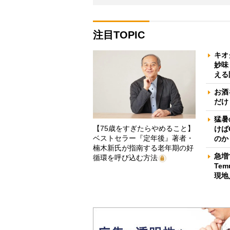
注目TOPIC
キオ
妙味
える
お酒
だけ
猛暑
【75歳をすぎたらやめること】
けば
ベストセラー『定年後』著者・
のか
楠木新氏が指南する老年期の好
急増
循環を呼び込む方法
Te
現地