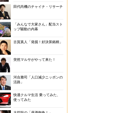
田代尚機のチャイナ・リサーチ
「みんなで大家さん」配当スト
ップ騒動の内幕
古賀真人「発掘！好決算銘柄」
突然マルサがやって来た！
河合雅司「人口減少ニッポンの
活路」
快適クルマ生活 乗ってみた、
使ってみた
大竹聡の「昼酒御免！」