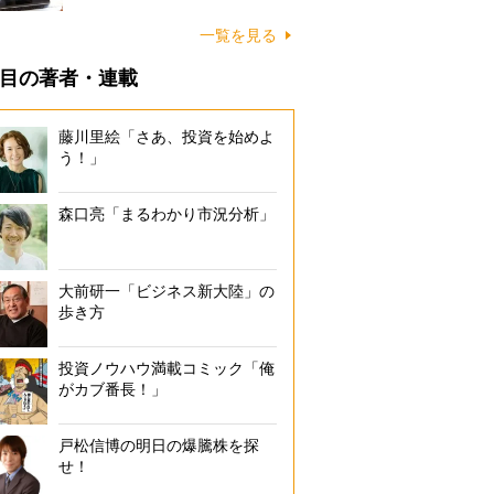
一覧を見る
目の著者・連載
藤川里絵「さあ、投資を始めよ
う！」
森口亮「まるわかり市況分析」
大前研一「ビジネス新大陸」の
歩き方
投資ノウハウ満載コミック「俺
がカブ番長！」
戸松信博の明日の爆騰株を探
せ！