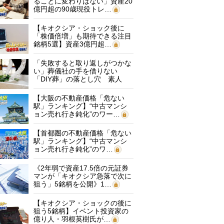
ることに変わりはない」資産20
億円超の90歳現役トレ…
【キオクシア・ショック後に
「株価倍増」も期待できる注目
銘柄5選】資産3億円超…
「失敗すると取り返しがつかな
い」葬儀社の手を借りない
「DIY葬」の落とし穴 素人
に…
【大阪の不動産価格「危ない
駅」ランキング】“中古マンシ
ョン売れ行き鈍化”のワー…
【首都圏の不動産価格「危ない
駅」ランキング】“中古マンシ
ョン売れ行き鈍化”のワ…
《2年弱で資産17.5倍の元証券
マンが「キオクシア急落で次に
狙う」5銘柄を公開》1…
【キオクシア・ショックの後に
狙う5銘柄】イベント投資家の
億り人・羽根英樹氏が…