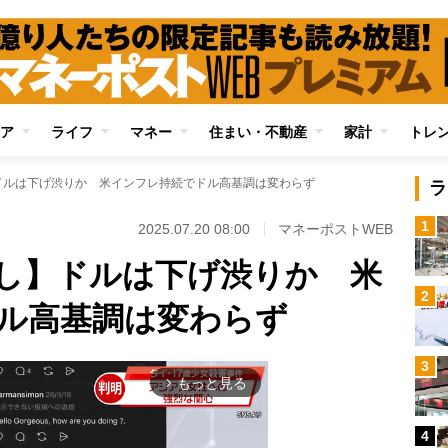
ア
ライフ
マネー
住まい・不動産
家計
トレ
ドルは下げ渋りか 米インフレ持続でドル高基調は変わらず
ラ
1
2025.07.20 08:00
マネーポストWEB
し】ドルは下げ渋りか 米
2
ル高基調は変わらず
3
もっと見る
arrow_forward_ios
4