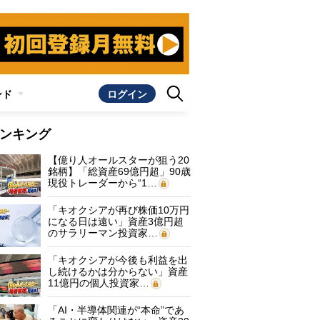
ンド
ログイン
ンキング
【億り人オールスターが狙う20
銘柄】「総資産69億円超」90歳
現役トレーダーから“1…
「キオクシアが再び株価10万円
になる日は遠い」資産3億円超
のサラリーマン投資家…
「キオクシアが今後も利益を出
し続けるかは分からない」資産
11億円の個人投資家…
「AI・半導体関連が“本命”であ