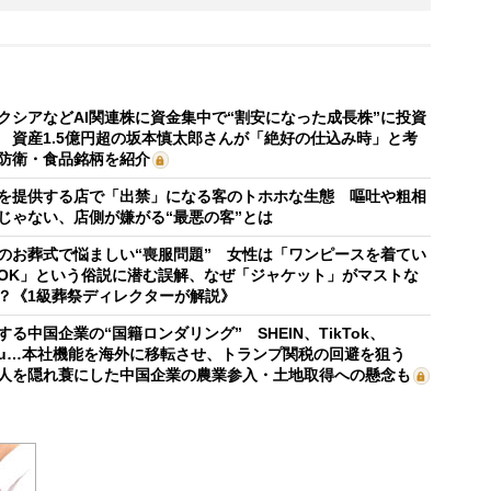
クシアなどAI関連株に資金集中で“割安になった成長株”に投資
 資産1.5億円超の坂本慎太郎さんが「絶好の仕込み時」と考
防衛・食品銘柄を紹介
を提供する店で「出禁」になる客のトホホな生態 嘔吐や粗相
じゃない、店側が嫌がる“最悪の客”とは
のお葬式で悩ましい“喪服問題” 女性は「ワンピースを着てい
OK」という俗説に潜む誤解、なぜ「ジャケット」がマストな
？《1級葬祭ディレクターが解説》
する中国企業の“国籍ロンダリング” SHEIN、TikTok、
mu…本社機能を海外に移転させ、トランプ関税の回避を狙う
人を隠れ蓑にした中国企業の農業参入・土地取得への懸念も