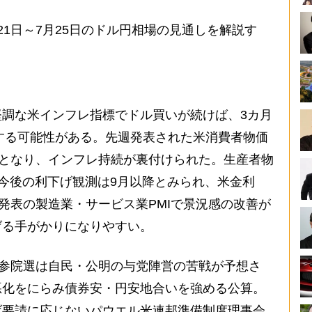
1日～7月25日のドル円相場の見通しを解説す
調な米インフレ指標でドル買いが続けば、3カ月
上する可能性がある。先週発表された米消費者物価
容となり、インフレ持続が裏付けられた。生産者物
の今後の利下げ観測は9月以降とみられ、米金利
日発表の製造業・サービス業PMIで景況感の改善が
げる手がかりになりやすい。
の参院選は自民・公明の与党陣営の苦戦が予想さ
悪化をにらみ債券安・円安地合いを強める公算。
げ要請に応じないパウエル米連邦準備制度理事会