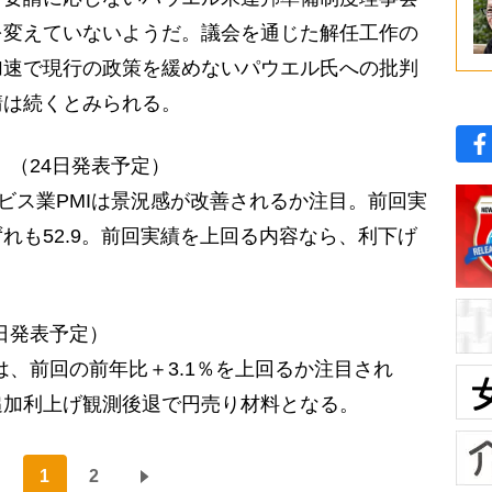
を変えていないようだ。議会を通じた解任工作の
加速で現行の政策を緩めないパウエル氏への批判
請は続くとみられる。
】（24日発表予定）
ビス業PMIは景況感が改善されるか注目。前回実
れも52.9。前回実績を上回る内容なら、利下げ
5日発表予定）
は、前回の前年比＋3.1％を上回るか注目され
追加利上げ観測後退で円売り材料となる。
1
2