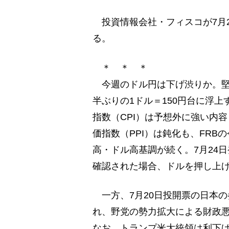
投資情報会社・フィスコが7月2
る。
＊ ＊ ＊
今週のドル円は下げ渋りか。堅
半ぶりの1ドル＝150円台に浮
指数（CPI）は予想外に強い内
価指数（PPI）は鈍化も、FRB
高・ドル高基調が続く。7月24
確認された場合、ドルを押し上
一方、7月20日投開票の日本
れ、野党の勢力拡大による財政
なお、トランプ米大統領は利下