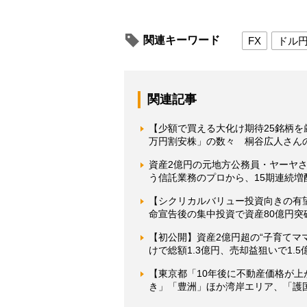
関連キーワード
FX
ドル
関連記事
【少額で買える大化け期待25銘柄
万円割安株」の数々 桐谷広人さん
資産2億円の元地方公務員・ヤーヤ
う信託業務のプロから、15期連続増
【シクリカルバリュー投資向きの有
命宣告後の集中投資で資産80億円突
【初公開】資産2億円超の“子育てマ
けで総額1.3億円、売却益狙いで1.
【東京都「10年後に不動産価格が上
き」「豊洲」ほか湾岸エリア、「護