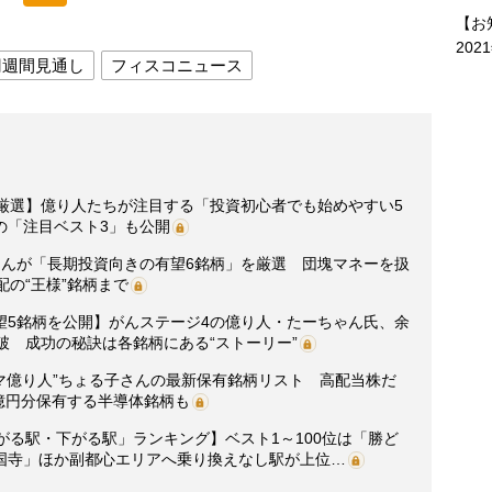
【お
202
円週間見通し
フィスコニュース
を厳選】億り人たちが注目する「投資初心者でも始めやすい5
の「注目ベスト3」も公開
さんが「長期投資向きの有望6銘柄」を厳選 団塊マネーを扱
配の“王様”銘柄まで
望5銘柄を公開】がんステージ4の億り人・たーちゃん氏、余
破 成功の秘訣は各銘柄にある“ストーリー”
マ億り人”ちょる子さんの最新保有銘柄リスト 高配当株だ
5億円分保有する半導体銘柄も
がる駅・下がる駅」ランキング】ベスト1～100位は「勝ど
国寺」ほか副都心エリアへ乗り換えなし駅が上位…