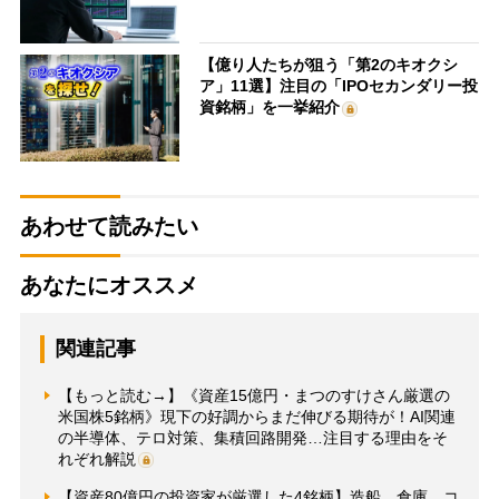
【億り人たちが狙う「第2のキオクシ
ア」11選】注目の「IPOセカンダリー投
資銘柄」を一挙紹介
あわせて読みたい
あなたにオススメ
関連記事
【もっと読む→】《資産15億円・まつのすけさん厳選の
米国株5銘柄》現下の好調からまだ伸びる期待が！AI関連
の半導体、テロ対策、集積回路開発…注目する理由をそ
れぞれ解説
【資産80億円の投資家が厳選した4銘柄】造船、倉庫、コ