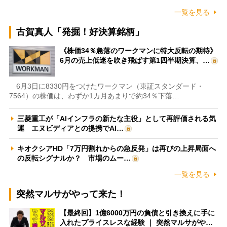
一覧を見る
古賀真人「発掘！好決算銘柄」
《株価34％急落のワークマンに特大反転の期待》
6月の売上低迷を吹き飛ばす第1四半期決算、…
6月3日に8330円をつけたワークマン（東証スタンダード・
7564）の株価は、わずか1カ月あまりで約34％下落…
三菱重工が「AIインフラの新たな主役」として再評価される気
運 エヌビディアとの提携でAI…
キオクシアHD「7万円割れからの急反発」は再びの上昇局面へ
の反転シグナルか？ 市場のムー…
一覧を見る
突然マルサがやって来た！
【最終回】1億6000万円の負債と引き換えに手に
入れたプライスレスな経験 ｜ 突然マルサがや…