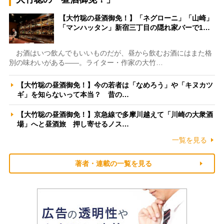
【大竹聡の昼酒御免！】「ネグローニ」「山崎」
「マンハッタン」新宿三丁目の隠れ家バーで1…
お酒はいつ飲んでもいいものだが、昼から飲むお酒にはまた格
別の味わいがある――。ライター・作家の大竹…
【大竹聡の昼酒御免！】今の若者は「なめろう」や「キヌカツ
ギ」を知らないって本当？ 昔の…
【大竹聡の昼酒御免！】京急線で多摩川越えて「川崎の大衆酒
場」へと昼酒旅 押し寄せるノス…
一覧を見る
著者・連載の一覧を見る