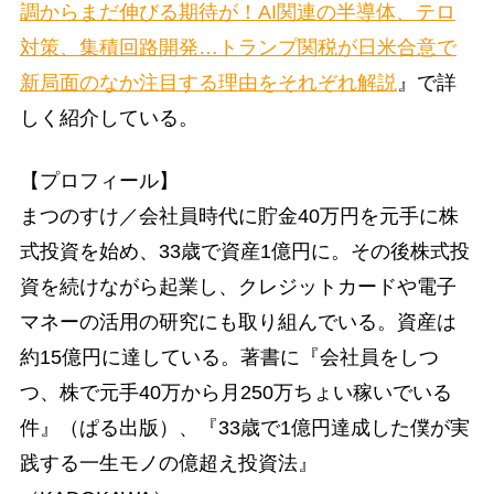
調からまだ伸びる期待が！AI関連の半導体、テロ
対策、集積回路開発…トランプ関税が日米合意で
新局面のなか注目する理由をそれぞれ解説
』で詳
しく紹介している。
【プロフィール】
まつのすけ／会社員時代に貯金40万円を元手に株
式投資を始め、33歳で資産1億円に。その後株式投
資を続けながら起業し、クレジットカードや電子
マネーの活用の研究にも取り組んでいる。資産は
約15億円に達している。著書に『会社員をしつ
つ、株で元手40万から月250万ちょい稼いでいる
件』（ぱる出版）、『33歳で1億円達成した僕が実
践する一生モノの億超え投資法』