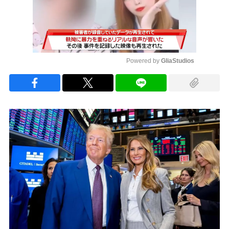
Powered by 
GliaStudios
Mute