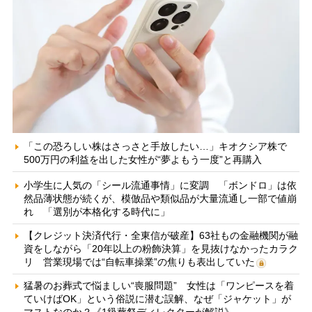
「この恐ろしい株はさっさと手放したい…」キオクシア株で
500万円の利益を出した女性が“夢よもう一度”と再購入
小学生に人気の「シール流通事情」に変調 「ボンドロ」は依
然品薄状態が続くが、模倣品や類似品が大量流通し一部で値崩
れ 「選別が本格化する時代に」
【クレジット決済代行・全東信が破産】63社もの金融機関が融
資をしながら「20年以上の粉飾決算」を見抜けなかったカラク
リ 営業現場では“自転車操業”の焦りも表出していた
猛暑のお葬式で悩ましい“喪服問題” 女性は「ワンピースを着
ていけばOK」という俗説に潜む誤解、なぜ「ジャケット」が