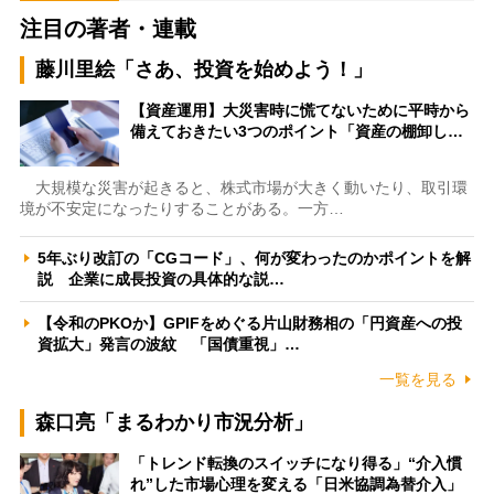
注目の著者・連載
藤川里絵「さあ、投資を始めよう！」
【資産運用】大災害時に慌てないために平時から
備えておきたい3つのポイント「資産の棚卸し…
大規模な災害が起きると、株式市場が大きく動いたり、取引環
境が不安定になったりすることがある。一方…
5年ぶり改訂の「CGコード」、何が変わったのかポイントを解
説 企業に成長投資の具体的な説…
【令和のPKOか】GPIFをめぐる片山財務相の「円資産への投
資拡大」発言の波紋 「国債重視」…
一覧を見る
森口亮「まるわかり市況分析」
「トレンド転換のスイッチになり得る」“介入慣
れ”した市場心理を変える「日米協調為替介入」