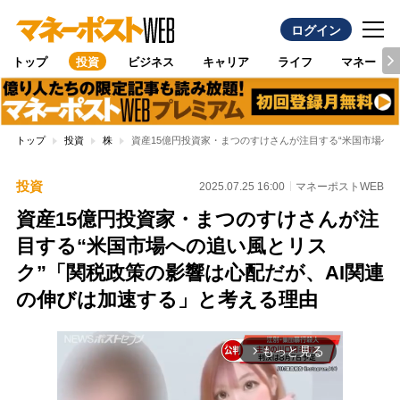
ログイン
トップ
投資
ビジネス
キャリア
ライフ
マネー
トップ
投資
株
資産15億円投資家・まつのすけさんが注目する“米国市場へ
投資
2025.07.25 16:00
マネーポストWEB
資産15億円投資家・まつのすけさんが注
目する“米国市場への追い風とリス
ク”「関税政策の影響は心配だが、AI関連
の伸びは加速する」と考える理由
もっと見る
arrow_forward_ios