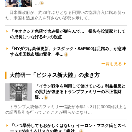
…
日米両政府が、約28年ぶりとなる円買いの協調介入に踏み切っ
た。米国も追加介入を辞さない姿勢を示して…
「キオクシア急落で含み損が膨らんで…」損失を投資家として
の成長につなげる4つの視点 …
「NYダウは高値更新、ナスダック・S&P500は足踏み」が意味
する米国株市場の変化 半…
一覧を見る
大前研一「ビジネス新大陸」の歩き方
「イラン戦争を利用して儲けている」利益相反と
の批判が強まるトランプファミリーの不正蓄財
疑…
トランプ大統領のファミリー信託が今年1～3月に3000回以上も
の証券取引を行っていたことが明らかになり…
「いつ暴発してもおかしくはない」イーロン・マスク氏とスペ
ースXが抱えるリスクの数々「絶対…