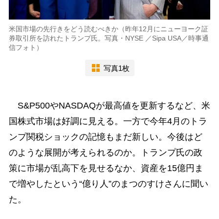
米国市場の先行きをどう読むべきか（昨年12月にニューヨーク証
券取引所を訪れたトランプ氏。写真・NYSE ／Sipa USA／時事通
信フォト）
写真1枚
S&P500やNASDAQが最高値を更新するなど、米
国株式市場は好調に見える。一方で今年4月のトラ
ンプ関税ショックの記憶もまだ新しい。今後はど
のような展開が考えられるのか。トランプ氏の政
策に市場が乱高下を見せるなか、資産を15億円ま
で増やしたという“億り人”のまつのすけさんに聞い
た。