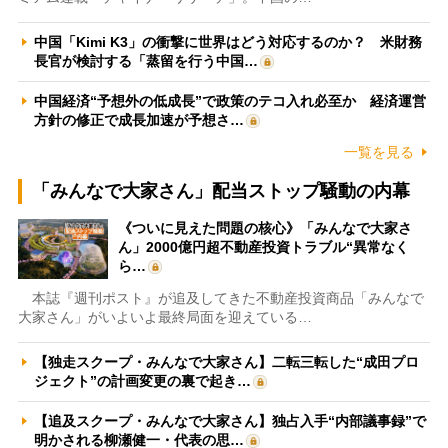
中国「Kimi K3」の衝撃に世界はどう対応するのか？ 米財務
長官が検討する「蒸留を行う中国…
中国経済“予想外の低成長”で政策のテコ入れ必至か 経済運営
方針の修正で成長加速が予想さ…
一覧を見る
「みんなで大家さん」配当ストップ騒動の内幕
《ついに見えた問題の核心》「みんなで大家さ
ん」2000億円超不動産投資トラブル“異常なく
ら…
本誌『週刊ポスト』が追及してきた不動産投資商品「みんなで
大家さん」がいよいよ最終局面を迎えている…
【独走スクープ・みんなで大家さん】二転三転した“成田プロ
ジェクト”の計画変更の裏で起き…
【追及スクープ・みんなで大家さん】独占入手“内部議事録”で
明かされる柳瀬健一・代表の思…