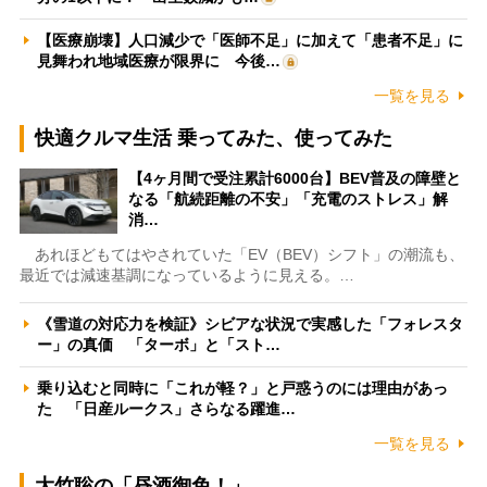
【医療崩壊】人口減少で「医師不足」に加えて「患者不足」に
見舞われ地域医療が限界に 今後…
一覧を見る
快適クルマ生活 乗ってみた、使ってみた
【4ヶ月間で受注累計6000台】BEV普及の障壁と
なる「航続距離の不安」「充電のストレス」解
消…
あれほどもてはやされていた「EV（BEV）シフト」の潮流も、
最近では減速基調になっているように見える。…
《雪道の対応力を検証》シビアな状況で実感した「フォレスタ
ー」の真価 「ターボ」と「スト…
乗り込むと同時に「これが軽？」と戸惑うのには理由があっ
た 「日産ルークス」さらなる躍進…
一覧を見る
大竹聡の「昼酒御免！」