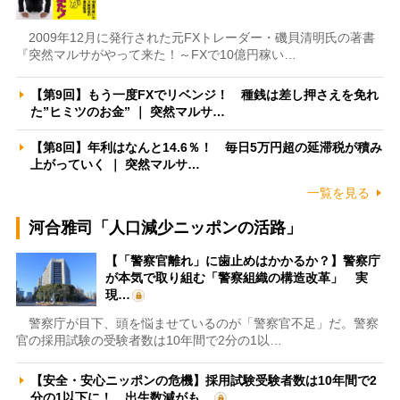
2009年12月に発行された元FXトレーダー・磯貝清明氏の著書
『突然マルサがやって来た！～FXで10億円稼い…
【第9回】もう一度FXでリベンジ！ 種銭は差し押さえを免れ
た”ヒミツのお金” ｜ 突然マルサ…
【第8回】年利はなんと14.6％！ 毎日5万円超の延滞税が積み
上がっていく ｜ 突然マルサ…
一覧を見る
河合雅司「人口減少ニッポンの活路」
【「警察官離れ」に歯止めはかかるか？】警察庁
が本気で取り組む「警察組織の構造改革」 実
現…
警察庁が目下、頭を悩ませているのが「警察官不足」だ。警察
官の採用試験の受験者数は10年間で2分の1以…
【安全・安心ニッポンの危機】採用試験受験者数は10年間で2
分の1以下に！ 出生数減がも…