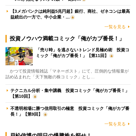
【3メガバンクは純利益5兆円超】銀行、商社、ゼネコンは最高
益続出の一方で、中小企業・…
一覧を見る
投資ノウハウ満載コミック「俺がカブ番長！」
「売り時」を逃さないトレンド見極め術 投資コ
ミック「俺がカブ番長！」【第11回】
かつて投資情報雑誌「マネーポスト」にて、圧倒的な情報量が
詰め込まれた「天下無敵の株コミック」とし…
テクニカル分析・集中講義 投資コミック「俺がカブ番長！」
【第10回】
不透明相場に勝つ信用取引の極意 投資コミック「俺がカブ番
長！」【第9回】
一覧を見る
戸松信博の明日の爆騰株を探せ！