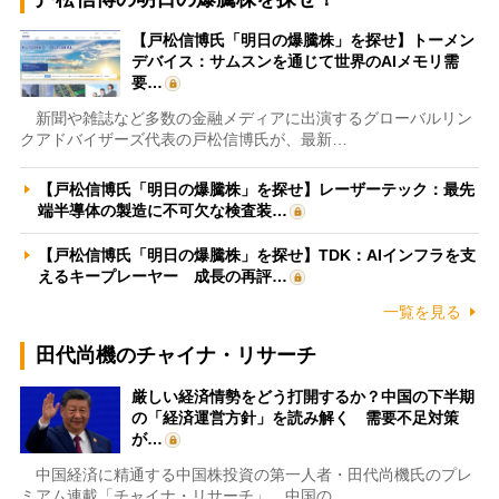
【戸松信博氏「明日の爆騰株」を探せ】トーメン
デバイス：サムスンを通じて世界のAIメモリ需
要…
新聞や雑誌など多数の金融メディアに出演するグローバルリン
クアドバイザーズ代表の戸松信博氏が、最新…
【戸松信博氏「明日の爆騰株」を探せ】レーザーテック：最先
端半導体の製造に不可欠な検査装…
【戸松信博氏「明日の爆騰株」を探せ】TDK：AIインフラを支
えるキープレーヤー 成長の再評…
一覧を見る
田代尚機のチャイナ・リサーチ
厳しい経済情勢をどう打開するか？中国の下半期
の「経済運営方針」を読み解く 需要不足対策
が…
中国経済に精通する中国株投資の第一人者・田代尚機氏のプレ
ミアム連載「チャイナ・リサーチ」。中国の…