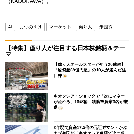
（KADOKAWA）。
AI
まつのすけ
マーケット
億り人
米国株
【特集】億り人が注目する日本株銘柄＆テー
マ
【億り人オールスターが狙う20銘柄】
「総資産69億円超」の10人が選んだ注
目株
キオクシア・ショックで「次にマネー
が流れる」16銘柄 凄腕投資家3名が厳
選
2年弱で資産17.5倍の元証券マン・かぶ
カブキ氏が「キオクシア急落で次に狙