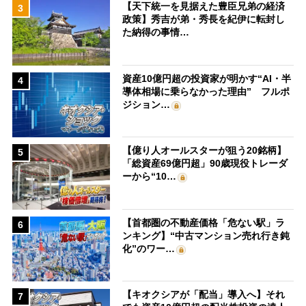
【天下統一を見据えた豊臣兄弟の経済
3
政策】秀吉が弟・秀長を紀伊に転封し
た納得の事情…
資産10億円超の投資家が明かす“AI・半
4
導体相場に乗らなかった理由” フルポ
ジション…
【億り人オールスターが狙う20銘柄】
5
「総資産69億円超」90歳現役トレーダ
ーから“10…
【首都圏の不動産価格「危ない駅」ラ
6
ンキング】“中古マンション売れ行き鈍
化”のワー…
【キオクシアが「配当」導入へ】それ
7