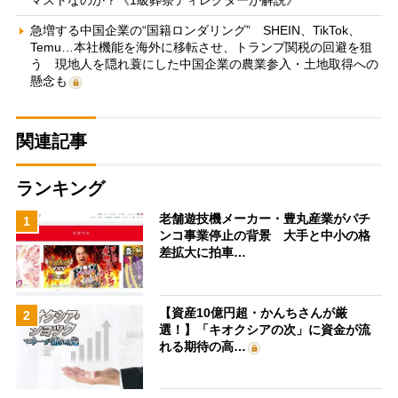
マストなのか？《1級葬祭ディレクターが解説》
急増する中国企業の“国籍ロンダリング” SHEIN、TikTok、
Temu…本社機能を海外に移転させ、トランプ関税の回避を狙
う 現地人を隠れ蓑にした中国企業の農業参入・土地取得への
懸念も
関連記事
ランキング
老舗遊技機メーカー・豊丸産業がパチ
1
ンコ事業停止の背景 大手と中小の格
差拡大に拍車…
【資産10億円超・かんちさんが厳
2
選！】「キオクシアの次」に資金が流
れる期待の高…