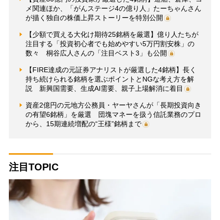
メ関連ほか、「がんステージ4の億り人」たーちゃんさん
が描く独自の株価上昇ストーリーを特別公開
【少額で買える大化け期待25銘柄を厳選】億り人たちが
注目する「投資初心者でも始めやすい5万円割安株」の
数々 桐谷広人さんの「注目ベスト3」も公開
【FIRE達成の元証券アナリストが厳選した4銘柄】長く
持ち続けられる銘柄を選ぶポイントとNGな考え方を解
説 新興国需要、生成AI需要、親子上場解消に着目
資産2億円の元地方公務員・ヤーヤさんが「長期投資向き
の有望6銘柄」を厳選 団塊マネーを扱う信託業務のプロ
から、15期連続増配の“王様”銘柄まで
注目TOPIC