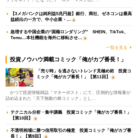
【3メガバンクは純利益5兆円超】銀行、商社、ゼネコンは最高
益続出の一方で、中小企業・…
急増する中国企業の“国籍ロンダリング” SHEIN、TikTok、
Temu…本社機能を海外に移転させ…
一覧を見る
投資ノウハウ満載コミック「俺がカブ番長！」
「売り時」を逃さないトレンド見極め術 投資コ
ミック「俺がカブ番長！」【第11回】
かつて投資情報雑誌「マネーポスト」にて、圧倒的な情報量が
詰め込まれた「天下無敵の株コミック」とし…
テクニカル分析・集中講義 投資コミック「俺がカブ番長！」
【第10回】
不透明相場に勝つ信用取引の極意 投資コミック「俺がカブ番
長！」【第9回】