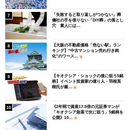
「失敗すると取り返しがつかない」葬
7
儀社の手を借りない「DIY葬」の落とし
穴 素人には…
【大阪の不動産価格「危ない駅」ラン
8
キング】“中古マンション売れ行き鈍
化”のワース…
【キオクシア・ショックの後に狙う5銘
9
柄】イベント投資家の億り人・羽根英
樹氏が厳…
《2年弱で資産17.5倍の元証券マンが
10
「キオクシア急落で次に狙う」5銘柄を
公開》10…