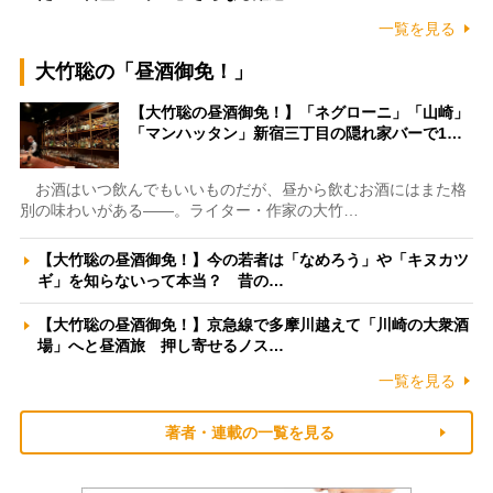
一覧を見る
大竹聡の「昼酒御免！」
【大竹聡の昼酒御免！】「ネグローニ」「山崎」
「マンハッタン」新宿三丁目の隠れ家バーで1…
お酒はいつ飲んでもいいものだが、昼から飲むお酒にはまた格
別の味わいがある――。ライター・作家の大竹…
【大竹聡の昼酒御免！】今の若者は「なめろう」や「キヌカツ
ギ」を知らないって本当？ 昔の…
【大竹聡の昼酒御免！】京急線で多摩川越えて「川崎の大衆酒
場」へと昼酒旅 押し寄せるノス…
一覧を見る
著者・連載の一覧を見る