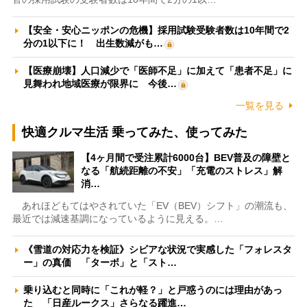
【安全・安心ニッポンの危機】採用試験受験者数は10年間で2
分の1以下に！ 出生数減がも…
【医療崩壊】人口減少で「医師不足」に加えて「患者不足」に
見舞われ地域医療が限界に 今後…
一覧を見る
快適クルマ生活 乗ってみた、使ってみた
【4ヶ月間で受注累計6000台】BEV普及の障壁と
なる「航続距離の不安」「充電のストレス」解
消…
あれほどもてはやされていた「EV（BEV）シフト」の潮流も、
最近では減速基調になっているように見える。…
《雪道の対応力を検証》シビアな状況で実感した「フォレスタ
ー」の真価 「ターボ」と「スト…
乗り込むと同時に「これが軽？」と戸惑うのには理由があっ
た 「日産ルークス」さらなる躍進…