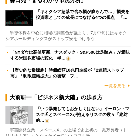
森口亮「まるわかり市況分析」
「キオクシア急落で含み損が膨らんで…」損失を
投資家としての成長につなげる4つの視点 「…
半導体株を中心に相場の調整色が強まり、7月中旬にはキオク
シアホールディングスがストップ安をつけるな…
「NYダウは高値更新、ナスダック・S&P500は足踏み」が意味
する米国株市場の変化 半…
【歴史的な爆騰劇】時価総額10兆円企業が「2連続ストップ
高」「制限値幅拡大」の衝撃 フ…
一覧を見る
大前研一「ビジネス新大陸」の歩き方
「いつ暴発してもおかしくはない」イーロン・マ
スク氏とスペースXが抱えるリスクの数々「絶対
的…
宇宙開発企業「スペースX」の上場で史上初の「兆万長者（ト
リリオネア）」となったイーロン・マスク氏。…