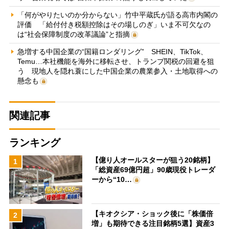
「何がやりたいのか分からない」竹中平蔵氏が語る高市内閣の
評価 「給付付き税額控除はその場しのぎ」いま不可欠なの
は“社会保障制度の改革議論”と指摘
急増する中国企業の“国籍ロンダリング” SHEIN、TikTok、
Temu…本社機能を海外に移転させ、トランプ関税の回避を狙
う 現地人を隠れ蓑にした中国企業の農業参入・土地取得への
懸念も
関連記事
ランキング
【億り人オールスターが狙う20銘柄】
1
「総資産69億円超」90歳現役トレーダ
ーから“10…
【キオクシア・ショック後に「株価倍
2
増」も期待できる注目銘柄5選】資産3