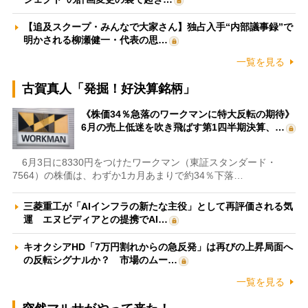
【追及スクープ・みんなで大家さん】独占入手“内部議事録”で
明かされる柳瀬健一・代表の思…
一覧を見る
古賀真人「発掘！好決算銘柄」
《株価34％急落のワークマンに特大反転の期待》
6月の売上低迷を吹き飛ばす第1四半期決算、…
6月3日に8330円をつけたワークマン（東証スタンダード・
7564）の株価は、わずか1カ月あまりで約34％下落…
三菱重工が「AIインフラの新たな主役」として再評価される気
運 エヌビディアとの提携でAI…
キオクシアHD「7万円割れからの急反発」は再びの上昇局面へ
の反転シグナルか？ 市場のムー…
一覧を見る