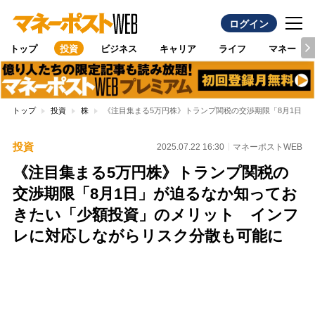
ログイン
トップ
投資
ビジネス
キャリア
ライフ
マネー
トップ
投資
株
《注目集まる5万円株》トランプ関税の交渉期限「8月1日
投資
2025.07.22 16:30
マネーポストWEB
《注目集まる5万円株》トランプ関税の
交渉期限「8月1日」が迫るなか知ってお
きたい「少額投資」のメリット インフ
レに対応しながらリスク分散も可能に
Loaded
:
100.00%
/
Unmute