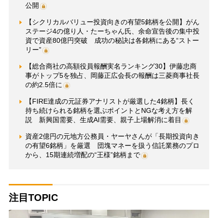
公開
【シクリカルバリュー投資向きの有望5銘柄を公開】がん
ステージ4の億り人・たーちゃん氏、余命宣告後の集中投
資で資産80億円突破 成功の秘訣は各銘柄にある“ストー
リー”
【総合商社の高額役員報酬実名ランキング30】伊藤忠商
事がトップ5を独占、岡藤正広会長の報酬は三菱商事社長
の約2.5倍に
【FIRE達成の元証券アナリストが厳選した4銘柄】長く
持ち続けられる銘柄を選ぶポイントとNGな考え方を解
説 新興国需要、生成AI需要、親子上場解消に着目
資産2億円の元地方公務員・ヤーヤさんが「長期投資向き
の有望6銘柄」を厳選 団塊マネーを扱う信託業務のプロ
から、15期連続増配の“王様”銘柄まで
注目TOPIC