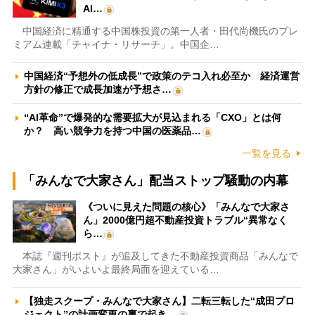
AI…
中国経済に精通する中国株投資の第一人者・田代尚機氏のプレ
ミアム連載「チャイナ・リサーチ」。中国企…
中国経済“予想外の低成長”で政策のテコ入れ必至か 経済運営
方針の修正で成長加速が予想さ…
“AI革命”で爆発的な需要拡大が見込まれる「CXO」とは何
か？ 高い競争力を持つ中国の医薬品…
一覧を見る
「みんなで大家さん」配当ストップ騒動の内幕
《ついに見えた問題の核心》「みんなで大家さ
ん」2000億円超不動産投資トラブル“異常なく
ら…
本誌『週刊ポスト』が追及してきた不動産投資商品「みんなで
大家さん」がいよいよ最終局面を迎えている…
【独走スクープ・みんなで大家さん】二転三転した“成田プロ
ジェクト”の計画変更の裏で起き…