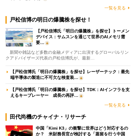
一覧を見る
戸松信博の明日の爆騰株を探せ！
【戸松信博氏「明日の爆騰株」を探せ】トーメン
デバイス：サムスンを通じて世界のAIメモリ需
要…
新聞や雑誌など多数の金融メディアに出演するグローバルリン
クアドバイザーズ代表の戸松信博氏が、最新…
【戸松信博氏「明日の爆騰株」を探せ】レーザーテック：最先
端半導体の製造に不可欠な検査装…
【戸松信博氏「明日の爆騰株」を探せ】TDK：AIインフラを支
えるキープレーヤー 成長の再評…
一覧を見る
田代尚機のチャイナ・リサーチ
中国「Kimi K3」の衝撃に世界はどう対応するの
か？ 米財務長官が検討する「蒸留を行う中国