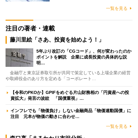
一覧を見る
注目の著者・連載
藤川里絵「さあ、投資を始めよう！」
5年ぶり改訂の「CGコード」、何が変わったのか
ポイントを解説 企業に成長投資の具体的な説
明…
金融庁と東京証券取引所が共同で策定している上場企業の経営
や取締役会のあり方を定める「コーポレート…
【令和のPKOか】GPIFをめぐる片山財務相の「円資産への投
資拡大」発言の波紋 「国債重視」…
インフレでも「物価負け」しない金融商品「物価連動国債」に
注目 元本が物価の動きに合わせ…
一覧を見る