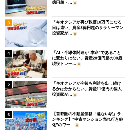
億円超・…
「キオクシアが再び株価10万円になる
3
日は遠い」資産3億円超のサラリーマン
投資家が…
「AI・半導体関連が“本命”であること
4
に変わりはない」資産20億円超の90歳
現役トレー…
「キオクシアが今後も利益を出し続け
5
るかは分からない」資産11億円の個人
投資家が…
【首都圏の不動産価格「危ない駅」ラ
6
ンキング】“中古マンション売れ行き鈍
化”のワー…