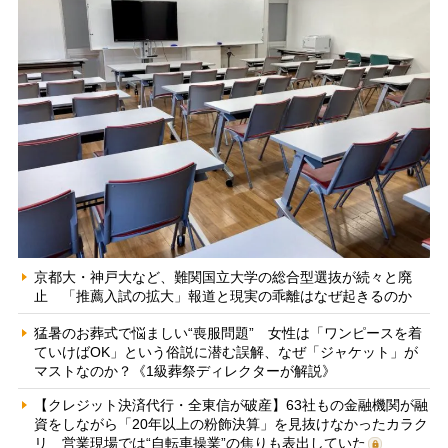
京都大・神戸大など、難関国立大学の総合型選抜が続々と廃
止 「推薦入試の拡大」報道と現実の乖離はなぜ起きるのか
猛暑のお葬式で悩ましい“喪服問題” 女性は「ワンピースを着
ていけばOK」という俗説に潜む誤解、なぜ「ジャケット」が
マストなのか？《1級葬祭ディレクターが解説》
【クレジット決済代行・全東信が破産】63社もの金融機関が融
資をしながら「20年以上の粉飾決算」を見抜けなかったカラク
リ 営業現場では“自転車操業”の焦りも表出していた