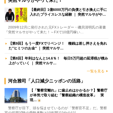
突然マルサがやって来た！
【最終回】1億6000万円の負債と引き換えに手に
入れたプライスレスな経験 ｜ 突然マルサがや…
2009年12月に発行された元FXトレーダー・磯貝清明氏の著書
『突然マルサがやって来た！～FXで10億円稼い…
【第9回】もう一度FXでリベンジ！ 種銭は差し押さえを免れ
た”ヒミツのお金” ｜ 突然マルサ…
【第8回】年利はなんと14.6％！ 毎日5万円超の延滞税が積み
上がっていく ｜ 突然マルサ…
一覧を見る
河合雅司「人口減少ニッポンの活路」
【「警察官離れ」に歯止めはかかるか？】警察庁
が本気で取り組む「警察組織の構造改革」 実
現…
警察庁が目下、頭を悩ませているのが「警察官不足」だ。警察
官の採用試験の受験者数は10年間で2分の1以…