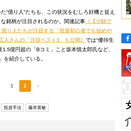
た“億り人”たちも、この状況をむしろ好機と捉え
うな銘柄が注目されるのか。関連記事
《【少額で
】億り人たちが注目する「投資初心者でも始めや
広人さんの「注目ベスト3」も公開》
では“優待生
産1.5億円超の「Bコミ」こと坂本慎太郎氏など、
」を紹介している。
1
2
投資手法
藤井英敏