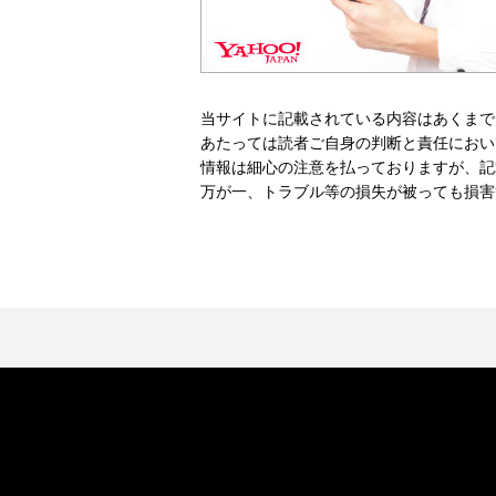
当サイトに記載されている内容はあくまで
あたっては読者ご自身の判断と責任におい
情報は細心の注意を払っておりますが、記
万が一、トラブル等の損失が被っても損害