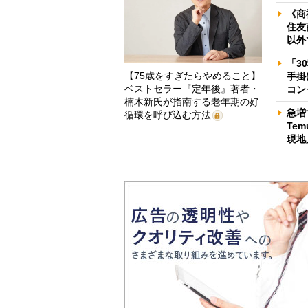
《商
住友
以外
「3
【75歳をすぎたらやめること】
手掛
ベストセラー『定年後』著者・
コン
楠木新氏が指南する老年期の好
急増
循環を呼び込む方法
Te
現地