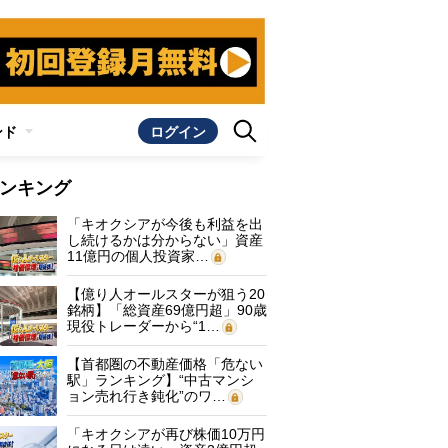
ンド
ログイン
ンキング
「キオクシアが今後も利益を出
し続けるかは分からない」資産
11億円の個人投資家…
【億り人オールスターが狙う20
銘柄】「総資産69億円超」90歳
現役トレーダーから“1…
【首都圏の不動産価格「危ない
駅」ランキング】“中古マンシ
ョン売れ行き鈍化”のワ…
「キオクシアが再び株価10万円