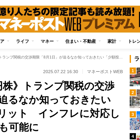
ア
ライフ
マネー
住まい・不動産
家計
トレ
《注目集まる5万円株》トランプ関税の交渉期限「8月1日」が迫るなか知っておきたい「少額投資」のメリット インフレに対応しながらリスク分散も可能に
ラ
1
2025.07.22 16:30
マネーポストWEB
円株》トランプ関税の交渉
2
が迫るなか知っておきたい
リット インフレに対応し
3
も可能に
4