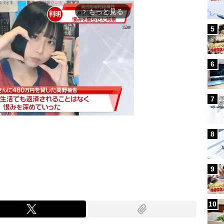
もっと見る
arrow_forward_ios
5
6
7
8
Mute
9
10