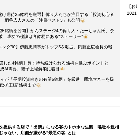
【お
202
化け期待25銘柄を厳選】億り人たちが注目する「投資初心者
々 桐谷広人さんの「注目ベスト3」も公開
望5銘柄を公開】がんステージ4の億り人・たーちゃん氏、余
破 成功の秘訣は各銘柄にある“ストーリー”
キング30】伊藤忠商事がトップ5を独占、岡藤正広会長の報
厳選した4銘柄】長く持ち続けられる銘柄を選ぶポイントと
成AI需要、親子上場解消に着目
さんが「長期投資向きの有望6銘柄」を厳選 団塊マネーを扱
配の“王様”銘柄まで
を提供する店で「出禁」になる客のトホホな生態 嘔吐や粗相
じゃない、店側が嫌がる“最悪の客”とは