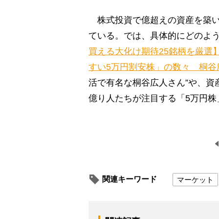
株式投資で億超えの資産を築い
ている。では、具体的にどのよ
買える大化け期待25銘柄を厳選
すい5万円割安株」の数々 桐谷
活で有名な桐谷広人さん”や、資
億り人たちが注目する「5万円株
関連キーワード
マーケット