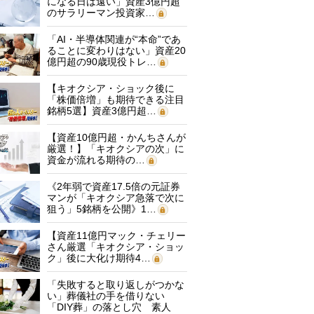
になる日は遠い」資産3億円超
のサラリーマン投資家…
「AI・半導体関連が“本命”であ
ることに変わりはない」資産20
億円超の90歳現役トレ…
【キオクシア・ショック後に
「株価倍増」も期待できる注目
銘柄5選】資産3億円超…
【資産10億円超・かんちさんが
厳選！】「キオクシアの次」に
資金が流れる期待の…
《2年弱で資産17.5倍の元証券
マンが「キオクシア急落で次に
狙う」5銘柄を公開》1…
【資産11億円マック・チェリー
さん厳選「キオクシア・ショッ
ク」後に大化け期待4…
「失敗すると取り返しがつかな
い」葬儀社の手を借りない
「DIY葬」の落とし穴 素人