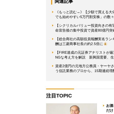
関連記事
《もっと読む→》【少額で買える大
でも始めやすい5万円割安株」の数
【シクリカルバリュー投資向きの有
命宣告後の集中投資で資産80億円突
【総合商社の高額役員報酬実名ラン
酬は三菱商事社長の約2.5倍に
【FIRE達成の元証券アナリストが
NGな考え方を解説 新興国需要、生
資産2億円の元地方公務員・ヤーヤ
う信託業務のプロから、15期連続増
注目TOPIC
お酒
だけ