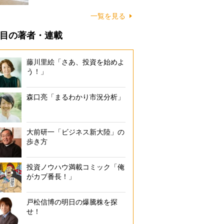
に…
一覧を見る
目の著者・連載
藤川里絵「さあ、投資を始めよ
う！」
森口亮「まるわかり市況分析」
大前研一「ビジネス新大陸」の
歩き方
投資ノウハウ満載コミック「俺
がカブ番長！」
戸松信博の明日の爆騰株を探
せ！