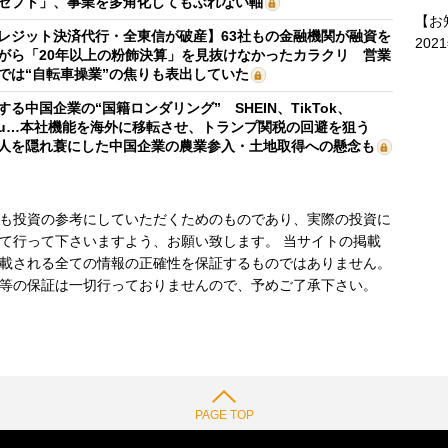
セプト」、事業を多角化してもぶれない軸
【お
レジット決済代行・全東信が破産】63社もの金融機関が融資を
202
がら「20年以上の粉飾決算」を見抜けなかったカラクリ 営業
では“自転車操業”の焦りも表出していた
する中国企業の“国籍ロンダリング” SHEIN、TikTok、
mu…本社機能を海外に移転させ、トランプ関税の回避を狙う
人を隠れ蓑にした中国企業の農業参入・土地取得への懸念も
も投資の参考にしていただくためのものであり、実際の投資に
て行って下さいますよう、お願い致します。 当サイトの掲載
載される全ての情報の正確性を保証するものではありません。
等の保証は一切行っておりませんので、予めご了承下さい。
PAGE TOP