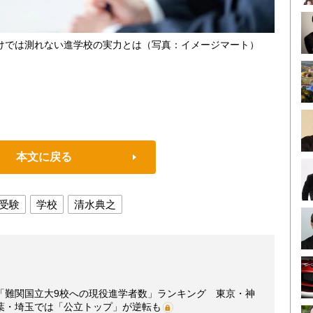
けでは測れない進学校の実力とは（写真：イメージマート）
本文に戻る
受験
学校
清水典之
校別「難関国立大9校への現役進学者数」ランキング 東京・神
葉・埼玉では「公立トップ」が逆転も