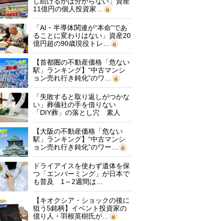
し続けるかは分からない」資産
11億円の個人投資家…
「AI・半導体関連が“本命”であ
ることに変わりはない」資産20
億円超の90歳現役トレ…
【首都圏の不動産価格「危ない
駅」ランキング】“中古マンシ
ョン売れ行き鈍化”のワ…
「失敗すると取り返しがつかな
い」葬儀社の手を借りない
「DIY葬」の落とし穴 素人
に…
【大阪の不動産価格「危ない
駅」ランキング】“中古マンシ
ョン売れ行き鈍化”のワー…
ドライアイスを使わず遺体を保
つ「エンバーミング」が日本で
も普及 1～2週間は…
【キオクシア・ショックの後に
狙う5銘柄】イベント投資家の
億り人・羽根英樹氏が…