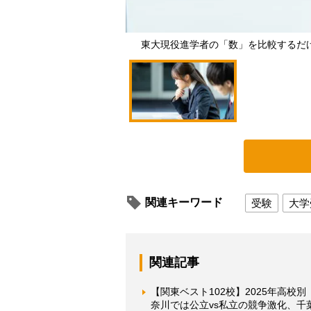
東大現役進学者の「数」を比較するだ
関連キーワード
受験
大学
関連記事
【関東ベスト102校】2025年高
奈川では公立vs私立の競争激化、千