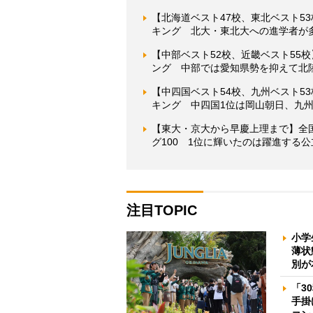
【北海道ベスト47校、東北ベスト5
キング 北大・東北大への進学者が
【中部ベスト52校、近畿ベスト55
ング 中部では愛知県勢を抑えて北陸
【中四国ベスト54校、九州ベスト5
キング 中四国1位は岡山朝日、九
【東大・京大から早慶上理まで】全
グ100 1位に輝いたのは躍進する
注目TOPIC
小学
薄状
別が
「3
手掛