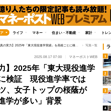
ア
ライフ
マネー
住まい・不動産
家計
トレ
【進学校の真の実力】2025年「東大現役進学実績」を高校ごとに検証 現役進学率では「筑駒」がダントツ、女子トップの桜蔭が「東大より医学部進学が多い」背景
写真一覧
ラ
1
2025.08.17 07:00
マネーポストWEB
】2025年「東大現役進学
2
に検証 現役進学率では
ツ、女子トップの桜蔭が
3
進学が多い」背景
4