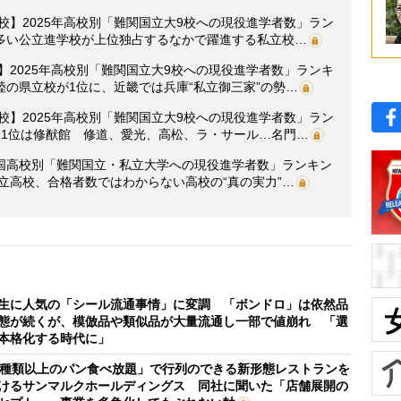
3校】2025年高校別「難関国立大9校への現役進学者数」ラン
多い公立進学校が上位独占するなかで躍進する私立校…
校】2025年高校別「難関国立大9校への現役進学者数」ランキ
の県立校が1位に、近畿では兵庫“私立御三家”の勢…
3校】2025年高校別「難関国立大9校への現役進学者数」ラン
州1位は修猷館 修道、愛光、高松、ラ・サール…名門…
国高校別「難関国立・私立大学への現役進学者数」ランキン
公立高校、合格者数ではわからない高校の“真の実力”…
生に人気の「シール流通事情」に変調 「ボンドロ」は依然品
態が続くが、模倣品や類似品が大量流通し一部で値崩れ 「選
本格化する時代に」
0種類以上のパン食べ放題」で行列のできる新形態レストランを
けるサンマルクホールディングス 同社に聞いた「店舗展開の