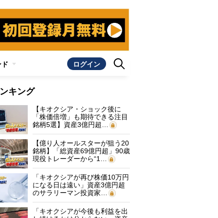
ンド
ログイン
ンキング
【キオクシア・ショック後に
「株価倍増」も期待できる注目
銘柄5選】資産3億円超…
【億り人オールスターが狙う20
銘柄】「総資産69億円超」90歳
現役トレーダーから“1…
「キオクシアが再び株価10万円
になる日は遠い」資産3億円超
のサラリーマン投資家…
「キオクシアが今後も利益を出