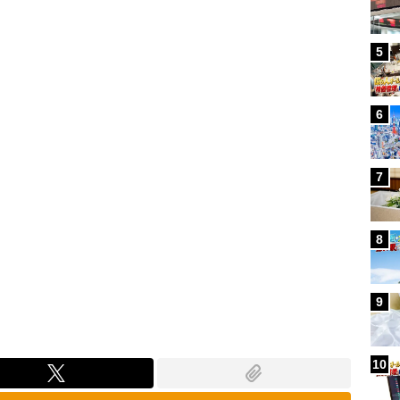
Loaded
:
87.91%
5
6
7
8
9
10