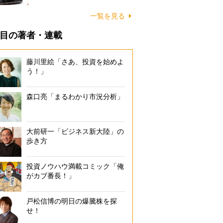
一覧を見る
目の著者・連載
藤川里絵「さあ、投資を始めよ
う！」
森口亮「まるわかり市況分析」
大前研一「ビジネス新大陸」の
歩き方
投資ノウハウ満載コミック「俺
がカブ番長！」
戸松信博の明日の爆騰株を探
せ！