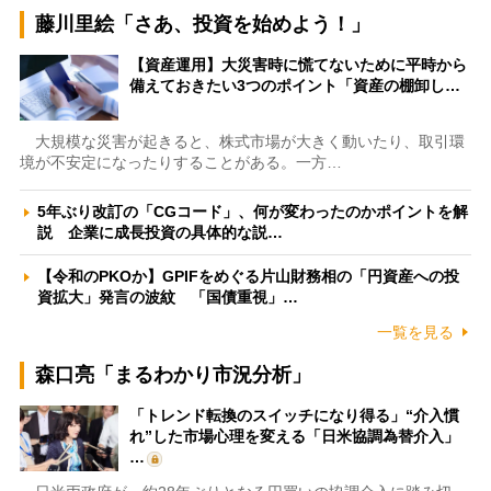
藤川里絵「さあ、投資を始めよう！」
【資産運用】大災害時に慌てないために平時から
備えておきたい3つのポイント「資産の棚卸し…
大規模な災害が起きると、株式市場が大きく動いたり、取引環
境が不安定になったりすることがある。一方…
5年ぶり改訂の「CGコード」、何が変わったのかポイントを解
説 企業に成長投資の具体的な説…
【令和のPKOか】GPIFをめぐる片山財務相の「円資産への投
資拡大」発言の波紋 「国債重視」…
一覧を見る
森口亮「まるわかり市況分析」
「トレンド転換のスイッチになり得る」“介入慣
れ”した市場心理を変える「日米協調為替介入」
…