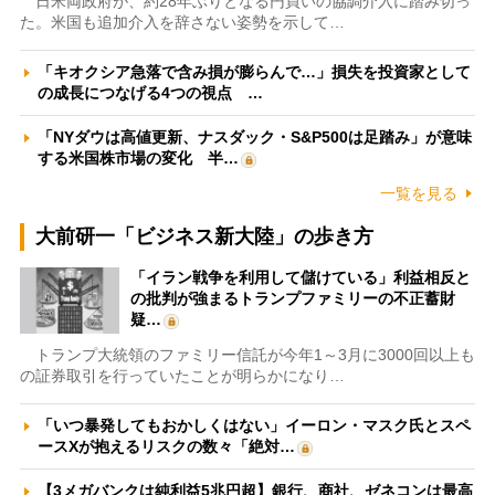
日米両政府が、約28年ぶりとなる円買いの協調介入に踏み切っ
た。米国も追加介入を辞さない姿勢を示して…
「キオクシア急落で含み損が膨らんで…」損失を投資家として
の成長につなげる4つの視点 …
「NYダウは高値更新、ナスダック・S&P500は足踏み」が意味
する米国株市場の変化 半…
一覧を見る
大前研一「ビジネス新大陸」の歩き方
「イラン戦争を利用して儲けている」利益相反と
の批判が強まるトランプファミリーの不正蓄財
疑…
トランプ大統領のファミリー信託が今年1～3月に3000回以上も
の証券取引を行っていたことが明らかになり…
「いつ暴発してもおかしくはない」イーロン・マスク氏とスペ
ースXが抱えるリスクの数々「絶対…
【3メガバンクは純利益5兆円超】銀行、商社、ゼネコンは最高