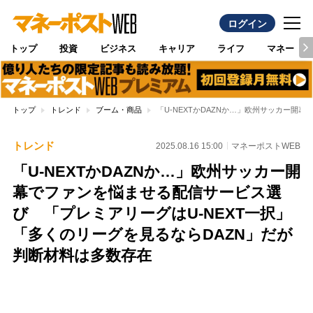
ログイン
トップ
投資
ビジネス
キャリア
ライフ
マネー
トップ
トレンド
ブーム・商品
「U-NEXTかDAZNか…」欧州サッカー開
トレンド
2025.08.16 15:00
マネーポストWEB
「U-NEXTかDAZNか…」欧州サッカー開
幕でファンを悩ませる配信サービス選
び 「プレミアリーグはU-NEXT一択」
「多くのリーグを見るならDAZN」だが
判断材料は多数存在
Loaded
:
97.10%
/
Unmute