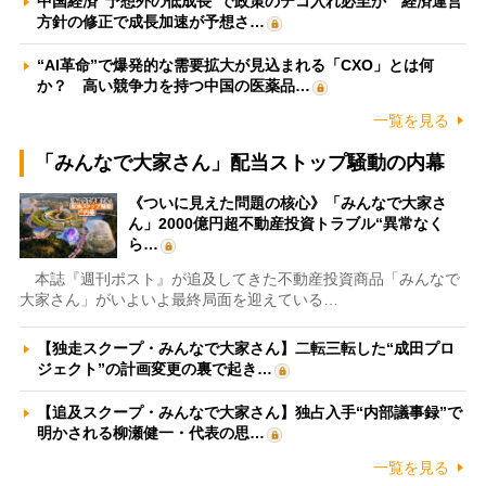
中国経済“予想外の低成長”で政策のテコ入れ必至か 経済運営
方針の修正で成長加速が予想さ…
“AI革命”で爆発的な需要拡大が見込まれる「CXO」とは何
か？ 高い競争力を持つ中国の医薬品…
一覧を見る
「みんなで大家さん」配当ストップ騒動の内幕
《ついに見えた問題の核心》「みんなで大家さ
ん」2000億円超不動産投資トラブル“異常なく
ら…
本誌『週刊ポスト』が追及してきた不動産投資商品「みんなで
大家さん」がいよいよ最終局面を迎えている…
【独走スクープ・みんなで大家さん】二転三転した“成田プロ
ジェクト”の計画変更の裏で起き…
【追及スクープ・みんなで大家さん】独占入手“内部議事録”で
明かされる柳瀬健一・代表の思…
一覧を見る