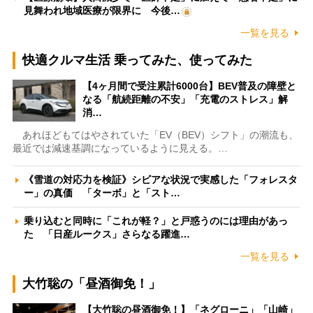
見舞われ地域医療が限界に 今後…
一覧を見る
快適クルマ生活 乗ってみた、使ってみた
【4ヶ月間で受注累計6000台】BEV普及の障壁と
なる「航続距離の不安」「充電のストレス」解
消…
あれほどもてはやされていた「EV（BEV）シフト」の潮流も、
最近では減速基調になっているように見える。…
《雪道の対応力を検証》シビアな状況で実感した「フォレスタ
ー」の真価 「ターボ」と「スト…
乗り込むと同時に「これが軽？」と戸惑うのには理由があっ
た 「日産ルークス」さらなる躍進…
一覧を見る
大竹聡の「昼酒御免！」
【大竹聡の昼酒御免！】「ネグローニ」「山崎」