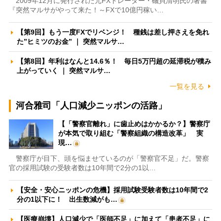
2009年12月に発行された元FXトレーダー・磯貝清明氏の著書
『突然マルサがやって来た！～FXで10億円稼い…
【第9回】もう一度FXでリベンジ！ 種銭は差し押さえを免れ
た”ヒミツのお金” ｜ 突然マルサ…
【第8回】年利はなんと14.6％！ 毎日5万円超の延滞税が積み
上がっていく ｜ 突然マルサ…
一覧を見る
河合雅司「人口減少ニッポンの活路」
【「警察官離れ」に歯止めはかかるか？】警察庁
が本気で取り組む「警察組織の構造改革」 実
現…
警察庁が目下、頭を悩ませているのが「警察官不足」だ。警察
官の採用試験の受験者数は10年間で2分の1以…
【安全・安心ニッポンの危機】採用試験受験者数は10年間で2
分の1以下に！ 出生数減がも…
【医療崩壊】人口減少で「医師不足」に加えて「患者不足」に