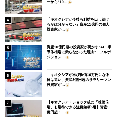
ーから“10…
「キオクシアが今後も利益を出し続け
4
るかは分からない」資産11億円の個人
投資家が…
資産10億円超の投資家が明かす“AI・半
5
導体相場に乗らなかった理由” フルポ
ジション…
「キオクシアが再び株価10万円になる
6
日は遠い」資産3億円超のサラリーマン
投資家が…
【キオクシア・ショック後に「株価倍
7
増」も期待できる注目銘柄5選】資産3
億円超・…