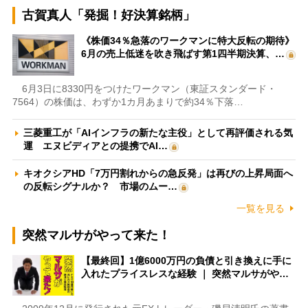
古賀真人「発掘！好決算銘柄」
《株価34％急落のワークマンに特大反転の期待》
6月の売上低迷を吹き飛ばす第1四半期決算、…
6月3日に8330円をつけたワークマン（東証スタンダード・
7564）の株価は、わずか1カ月あまりで約34％下落…
三菱重工が「AIインフラの新たな主役」として再評価される気
運 エヌビディアとの提携でAI…
キオクシアHD「7万円割れからの急反発」は再びの上昇局面へ
の反転シグナルか？ 市場のムー…
一覧を見る
突然マルサがやって来た！
【最終回】1億6000万円の負債と引き換えに手に
入れたプライスレスな経験 ｜ 突然マルサがや…