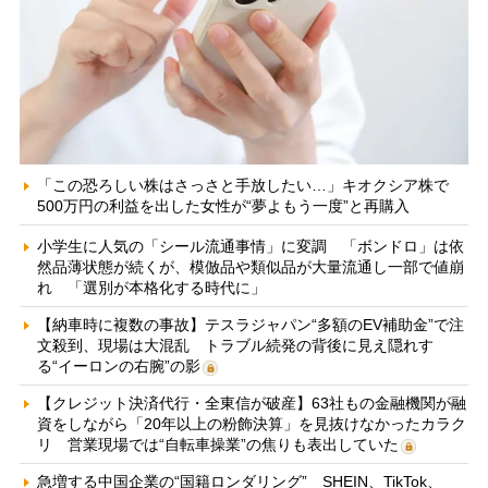
「この恐ろしい株はさっさと手放したい…」キオクシア株で
500万円の利益を出した女性が“夢よもう一度”と再購入
小学生に人気の「シール流通事情」に変調 「ボンドロ」は依
然品薄状態が続くが、模倣品や類似品が大量流通し一部で値崩
れ 「選別が本格化する時代に」
【納車時に複数の事故】テスラジャパン“多額のEV補助金”で注
文殺到、現場は大混乱 トラブル続発の背後に見え隠れす
る“イーロンの右腕”の影
【クレジット決済代行・全東信が破産】63社もの金融機関が融
資をしながら「20年以上の粉飾決算」を見抜けなかったカラク
リ 営業現場では“自転車操業”の焦りも表出していた
急増する中国企業の“国籍ロンダリング” SHEIN、TikTok、