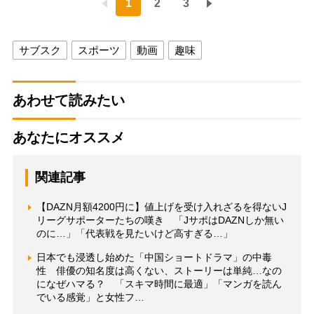
1
2
3
サブスク
スポーツ
動画
趣味
あわせて読みたい
あなたにオススメ
関連記事
【DAZN月額4200円に】値上げを受け入れざるを得ないJ
リーグサポーターたちの嘆き 「JサポはDAZNしか無い
のに…」「代表戦を見たいけど高すぎる…」
日本でも浸透し始めた「中国ショートドラマ」の中毒
性 俳優の知名度は高くない、ストーリーは単純…なの
になぜハマる？ 「スキマ時間に最適」「マンガを読ん
でいる感覚」と女性フ…