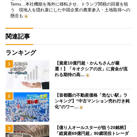
Temu…本社機能を海外に移転させ、トランプ関税の回避を狙
う 現地人を隠れ蓑にした中国企業の農業参入・土地取得への
懸念も
関連記事
ランキング
【資産10億円超・かんちさんが厳
1
選！】「キオクシアの次」に資金が流
れる期待の高…
【首都圏の不動産価格「危ない駅」ラ
2
ンキング】“中古マンション売れ行き鈍
化”のワー…
【億り人オールスターが狙う20銘柄】
3
「総資産69億円超」90歳現役トレーダ