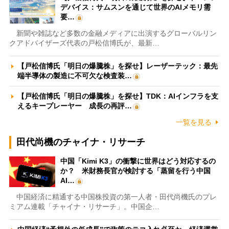
デバイス：サムスンを通じて世界のAIメモリ需
要…
新聞や雑誌など多数の金融メディアに出演するグローバルリン
クアドバイザーズ代表の戸松信博氏が、最新…
【戸松信博氏「明日の爆騰株」を探せ】レーザーテック：最先
端半導体の製造に不可欠な検査装…
【戸松信博氏「明日の爆騰株」を探せ】TDK：AIインフラを支
えるキープレーヤー 成長の再評…
一覧を見る
田代尚機のチャイナ・リサーチ
中国「Kimi K3」の衝撃に世界はどう対応するの
か？ 米財務長官が検討する「蒸留を行う中国
AI…
中国経済に精通する中国株投資の第一人者・田代尚機氏のプレ
ミアム連載「チャイナ・リサーチ」。中国企…