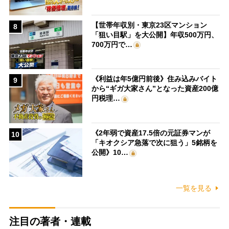
【世帯年収別・東京23区マンション
8
「狙い目駅」を大公開】年収500万円、
700万円で…
《利益は年5億円前後》住み込みバイト
9
から“ギガ大家さん”となった資産200億
円税理…
《2年弱で資産17.5倍の元証券マンが
10
「キオクシア急落で次に狙う」5銘柄を
公開》10…
一覧を見る
注目の著者・連載