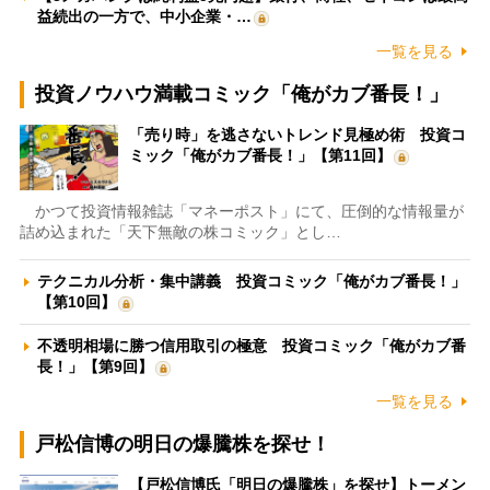
益続出の一方で、中小企業・…
一覧を見る
投資ノウハウ満載コミック「俺がカブ番長！」
「売り時」を逃さないトレンド見極め術 投資コ
ミック「俺がカブ番長！」【第11回】
かつて投資情報雑誌「マネーポスト」にて、圧倒的な情報量が
詰め込まれた「天下無敵の株コミック」とし…
テクニカル分析・集中講義 投資コミック「俺がカブ番長！」
【第10回】
不透明相場に勝つ信用取引の極意 投資コミック「俺がカブ番
長！」【第9回】
一覧を見る
戸松信博の明日の爆騰株を探せ！
【戸松信博氏「明日の爆騰株」を探せ】トーメン