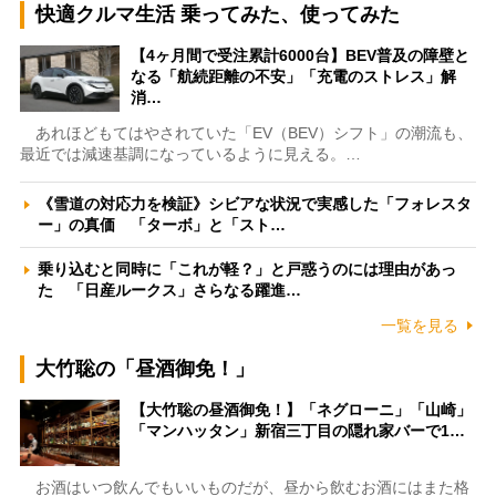
快適クルマ生活 乗ってみた、使ってみた
【4ヶ月間で受注累計6000台】BEV普及の障壁と
なる「航続距離の不安」「充電のストレス」解
消…
あれほどもてはやされていた「EV（BEV）シフト」の潮流も、
最近では減速基調になっているように見える。…
《雪道の対応力を検証》シビアな状況で実感した「フォレスタ
ー」の真価 「ターボ」と「スト…
乗り込むと同時に「これが軽？」と戸惑うのには理由があっ
た 「日産ルークス」さらなる躍進…
一覧を見る
大竹聡の「昼酒御免！」
【大竹聡の昼酒御免！】「ネグローニ」「山崎」
「マンハッタン」新宿三丁目の隠れ家バーで1…
お酒はいつ飲んでもいいものだが、昼から飲むお酒にはまた格