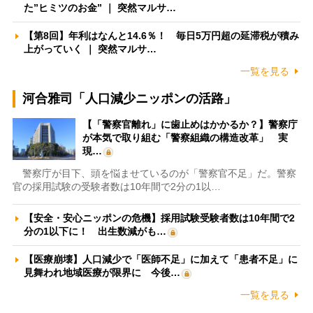
た”ヒミツのお金” ｜ 突然マルサ…
【第8回】年利はなんと14.6％！ 毎日5万円超の延滞税が積み
上がっていく ｜ 突然マルサ…
一覧を見る
河合雅司「人口減少ニッポンの活路」
【「警察官離れ」に歯止めはかかるか？】警察庁
が本気で取り組む「警察組織の構造改革」 実
現…
警察庁が目下、頭を悩ませているのが「警察官不足」だ。警察
官の採用試験の受験者数は10年間で2分の1以…
【安全・安心ニッポンの危機】採用試験受験者数は10年間で2
分の1以下に！ 出生数減がも…
【医療崩壊】人口減少で「医師不足」に加えて「患者不足」に
見舞われ地域医療が限界に 今後…
一覧を見る