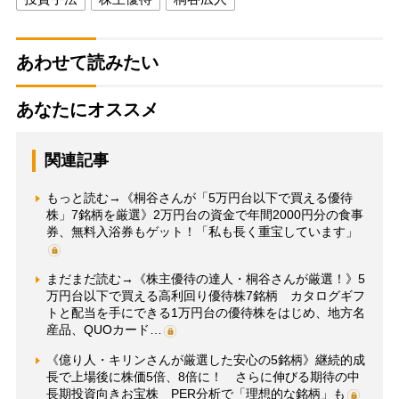
あわせて読みたい
あなたにオススメ
関連記事
もっと読む→《桐谷さんが「5万円台以下で買える優待
株」7銘柄を厳選》2万円台の資金で年間2000円分の食事
券、無料入浴券もゲット！「私も長く重宝しています」
まだまだ読む→《株主優待の達人・桐谷さんが厳選！》5
万円台以下で買える高利回り優待株7銘柄 カタログギフ
トと配当を手にできる1万円台の優待株をはじめ、地方名
産品、QUOカード…
《億り人・キリンさんが厳選した安心の5銘柄》継続的成
長で上場後に株価5倍、8倍に！ さらに伸びる期待の中
長期投資向きお宝株 PER分析で「理想的な銘柄」も