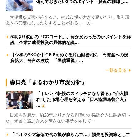
備えておきたい3つのポイント「資産の棚卸し…
大規模な災害が起きると、株式市場が大きく動いたり、取引環
境が不安定になったりすることがある。一方…
5年ぶり改訂の「CGコード」、何が変わったのかポイントを解
説 企業に成長投資の具体的な説…
【令和のPKOか】GPIFをめぐる片山財務相の「円資産への投
資拡大」発言の波紋 「国債重視」…
一覧を見る
森口亮「まるわかり市況分析」
「トレンド転換のスイッチになり得る」“介入慣
れ”した市場心理を変える「日米協調為替介入」
…
日米両政府が、約28年ぶりとなる円買いの協調介入に踏み切っ
た。米国も追加介入を辞さない姿勢を示して…
「キオクシア急落で含み損が膨らんで…」損失を投資家として