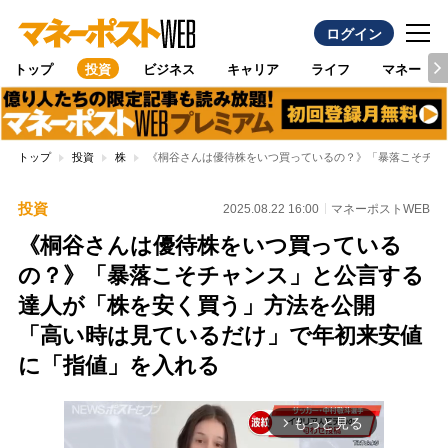
ログイン
トップ
投資
ビジネス
キャリア
ライフ
マネー
トップ
投資
株
《桐谷さんは優待株をいつ買っているの？》「暴落こそチャ
投資
2025.08.22 16:00
マネーポストWEB
《桐谷さんは優待株をいつ買っている
の？》「暴落こそチャンス」と公言する
達人が「株を安く買う」方法を公開
「高い時は見ているだけ」で年初来安値
に「指値」を入れる
もっと見る
arrow_forward_ios