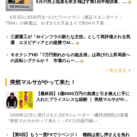
6月の売上低迷を吹き飛ばす第1四半期決算、…
6月3日に8330円をつけたワークマン（東証スタンダード・
7564）の株価は、わずか1カ月あまりで約34％下落…
三菱重工が「AIインフラの新たな主役」として再評価される気
運 エヌビディアとの提携でAI…
キオクシアHD「7万円割れからの急反発」は再びの上昇局面へ
の反転シグナルか？ 市場のムー…
一覧を見る
突然マルサがやって来た！
【最終回】1億6000万円の負債と引き換えに手に
入れたプライスレスな経験 ｜ 突然マルサがや…
2009年12月に発行された元FXトレーダー・磯貝清明氏の著書
『突然マルサがやって来た！～FXで10億円稼い…
【第9回】もう一度FXでリベンジ！ 種銭は差し押さえを免れ