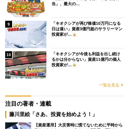
当」、最大の…
「キオクシアが再び株価10万円になる
9
日は遠い」資産3億円超のサラリーマン
投資家が…
「キオクシアが今後も利益を出し続け
10
るかは分からない」資産11億円の個人
投資家が…
一覧を見る
注目の著者・連載
藤川里絵「さあ、投資を始めよう！」
【資産運用】大災害時に慌てないために平時から