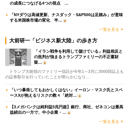
の成長につなげる4つの視点 …
「NYダウは高値更新、ナスダック・S&P500は足踏み」が意味
する米国株市場の変化 半…
一覧を見る
大前研一「ビジネス新大陸」の歩き方
「イラン戦争を利用して儲けている」利益相反と
の批判が強まるトランプファミリーの不正蓄財
疑…
トランプ大統領のファミリー信託が今年1～3月に3000回以上も
の証券取引を行っていたことが明らかになり…
「いつ暴発してもおかしくはない」イーロン・マスク氏とスペ
ースXが抱えるリスクの数々「絶対…
【3メガバンクは純利益5兆円超】銀行、商社、ゼネコンは最高
益続出の一方で、中小企業・…
一覧を見る