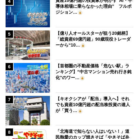
資産10億円超の投資家が明かす“AI・半
4
導体相場に乗らなかった理由” フルポ
ジション…
【億り人オールスターが狙う20銘柄】
5
「総資産69億円超」90歳現役トレーダ
ーから“10…
【首都圏の不動産価格「危ない駅」ラ
6
ンキング】“中古マンション売れ行き鈍
化”のワー…
【キオクシアが「配当」導入へ】それ
7
でも資産10億円超の配当株投資の達人
が「買う…
「北海道で知らない人はいない！」道
8
民熱愛のカップ焼きそば「やきそば弁