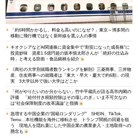
「約5時間かかるし、料金も高いのになぜ？」東京～博多間の
移動に飛行機ではなく新幹線を選ぶ人の事情
キオクシアなどAI関連株に資金集中で“割安になった成長株”に
投資妙味 資産1.5億円超の坂本慎太郎さんが「絶好の仕込み
時」と考える防衛・食品銘柄を紹介
《商社の大学別就職者数ランキングを解剖》三菱商事、三井物
産、住友商事への就職者は「東大・早大・慶大で約6割」の現
実 3大学以外で強い大学はどこか
「何がやりたいのか分からない」竹中平蔵氏が語る高市内閣の
評価 「給付付き税額控除はその場しのぎ」いま不可欠なの
は“社会保障制度の改革議論”と指摘
急増する中国企業の“国籍ロンダリング” SHEIN、TikTok、
Temu…本社機能を海外に移転させ、トランプ関税の回避を狙
う 現地人を隠れ蓑にした中国企業の農業参入・土地取得への
懸念も