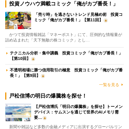
投資ノウハウ満載コミック「俺がカブ番長！」
「売り時」を逃さないトレンド見極め術 投資コ
ミック「俺がカブ番長！」【第11回】
かつて投資情報雑誌「マネーポスト」にて、圧倒的な情報量が
詰め込まれた「天下無敵の株コミック」とし…
テクニカル分析・集中講義 投資コミック「俺がカブ番長！」
【第10回】
不透明相場に勝つ信用取引の極意 投資コミック「俺がカブ番
長！」【第9回】
一覧を見る
戸松信博の明日の爆騰株を探せ！
【戸松信博氏「明日の爆騰株」を探せ】トーメン
デバイス：サムスンを通じて世界のAIメモリ需
要…
新聞や雑誌など多数の金融メディアに出演するグローバルリン