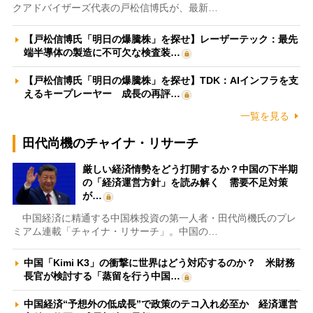
クアドバイザーズ代表の戸松信博氏が、最新…
【戸松信博氏「明日の爆騰株」を探せ】レーザーテック：最先
端半導体の製造に不可欠な検査装…
【戸松信博氏「明日の爆騰株」を探せ】TDK：AIインフラを支
えるキープレーヤー 成長の再評…
一覧を見る
田代尚機のチャイナ・リサーチ
厳しい経済情勢をどう打開するか？中国の下半期
の「経済運営方針」を読み解く 需要不足対策
が…
中国経済に精通する中国株投資の第一人者・田代尚機氏のプレ
ミアム連載「チャイナ・リサーチ」。中国の…
中国「Kimi K3」の衝撃に世界はどう対応するのか？ 米財務
長官が検討する「蒸留を行う中国…
中国経済“予想外の低成長”で政策のテコ入れ必至か 経済運営