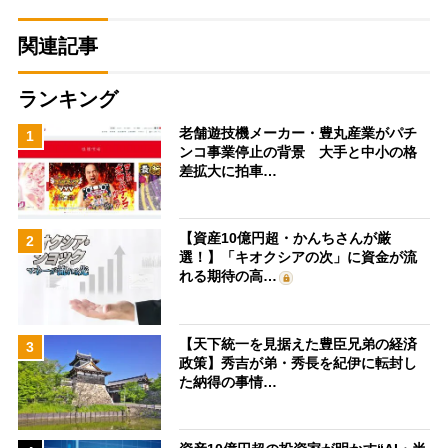
関連記事
ランキング
老舗遊技機メーカー・豊丸産業がパチ
1
ンコ事業停止の背景 大手と中小の格
差拡大に拍車…
【資産10億円超・かんちさんが厳
2
選！】「キオクシアの次」に資金が流
れる期待の高…
【天下統一を見据えた豊臣兄弟の経済
3
政策】秀吉が弟・秀長を紀伊に転封し
た納得の事情…