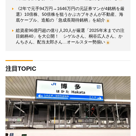
《2年で元手94万円→1646万円の元証券マンが4銘柄を厳
選》10倍株、50倍株を狙うかぶカブキさんが不動産、海
底ケーブル、造船の「急成長期待銘柄」を紹介
総資産96億円超の億り人20人が厳選「2025年末までの注
目銘柄40」を大公開！ シゲルさん、桐谷広人さん、か
んちさん、配当太郎さん…オールスター勢揃い
注目TOPIC