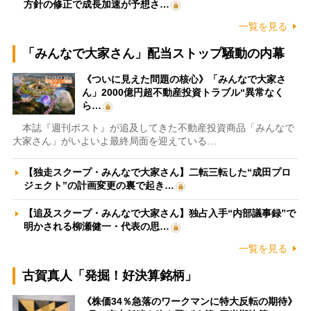
方針の修正で成長加速が予想さ…
一覧を見る
「みんなで大家さん」配当ストップ騒動の内幕
《ついに見えた問題の核心》「みんなで大家さ
ん」2000億円超不動産投資トラブル“異常なく
ら…
本誌『週刊ポスト』が追及してきた不動産投資商品「みんなで
大家さん」がいよいよ最終局面を迎えている…
【独走スクープ・みんなで大家さん】二転三転した“成田プロ
ジェクト”の計画変更の裏で起き…
【追及スクープ・みんなで大家さん】独占入手“内部議事録”で
明かされる柳瀬健一・代表の思…
一覧を見る
古賀真人「発掘！好決算銘柄」
《株価34％急落のワークマンに特大反転の期待》