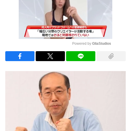
Powered by 
GliaStudios
Mute