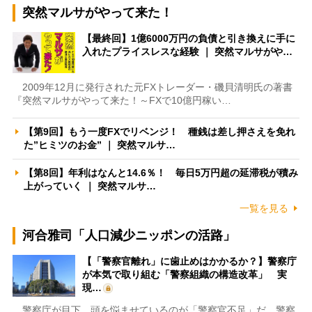
突然マルサがやって来た！
【最終回】1億6000万円の負債と引き換えに手に
入れたプライスレスな経験 ｜ 突然マルサがや…
2009年12月に発行された元FXトレーダー・磯貝清明氏の著書
『突然マルサがやって来た！～FXで10億円稼い…
【第9回】もう一度FXでリベンジ！ 種銭は差し押さえを免れ
た”ヒミツのお金” ｜ 突然マルサ…
【第8回】年利はなんと14.6％！ 毎日5万円超の延滞税が積み
上がっていく ｜ 突然マルサ…
一覧を見る
河合雅司「人口減少ニッポンの活路」
【「警察官離れ」に歯止めはかかるか？】警察庁
が本気で取り組む「警察組織の構造改革」 実
現…
警察庁が目下、頭を悩ませているのが「警察官不足」だ。警察