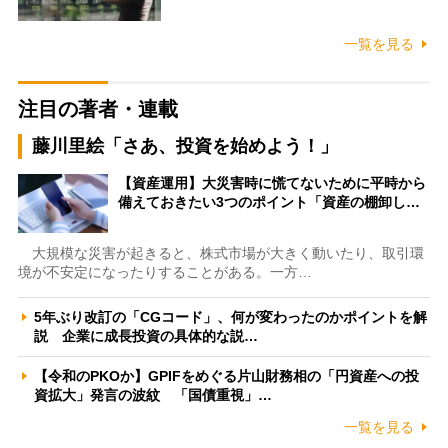
一覧を見る
注目の著者・連載
藤川里絵「さあ、投資を始めよう！」
【資産運用】大災害時に慌てないために平時から
備えておきたい3つのポイント「資産の棚卸し…
大規模な災害が起きると、株式市場が大きく動いたり、取引環
境が不安定になったりすることがある。一方…
5年ぶり改訂の「CGコード」、何が変わったのかポイントを解
説 企業に成長投資の具体的な説…
【令和のPKOか】GPIFをめぐる片山財務相の「円資産への投
資拡大」発言の波紋 「国債重視」…
一覧を見る