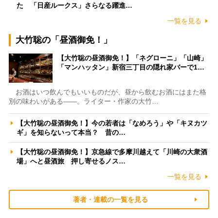
た 「日産ルークス」さらなる躍進…
一覧を見る
大竹聡の「昼酒御免！」
【大竹聡の昼酒御免！】「ネグローニ」「山崎」
「マンハッタン」新宿三丁目の隠れ家バーで1…
お酒はいつ飲んでもいいものだが、昼から飲むお酒にはまた格
別の味わいがある――。ライター・作家の大竹…
【大竹聡の昼酒御免！】今の若者は「なめろう」や「キヌカツ
ギ」を知らないって本当？ 昔の…
【大竹聡の昼酒御免！】京急線で多摩川越えて「川崎の大衆酒
場」へと昼酒旅 押し寄せるノス…
一覧を見る
著者・連載の一覧を見る