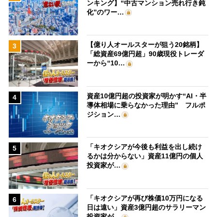
ンキング】“中古マンション売れ行き鈍
化”のワー…
【億り人オールスターが狙う20銘柄】
3
「総資産69億円超」90歳現役トレーダ
ーから“10…
資産10億円超の投資家が明かす“AI・半
4
導体相場に乗らなかった理由” フルポ
ジション…
「キオクシアが今後も利益を出し続け
5
るかは分からない」資産11億円の個人
投資家が…
「キオクシアが再び株価10万円になる
6
日は遠い」資産3億円超のサラリーマン
投資家が…