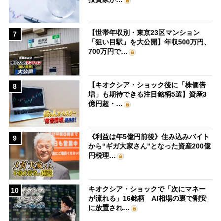
【世帯年収別・東京23区マンション
7
「狙い目駅」を大公開】年収500万円、
700万円で…
【キオクシア・ショック後に「株価倍
8
増」も期待できる注目銘柄5選】資産3
億円超・…
《利益は年5億円前後》住み込みバイト
9
から“ギガ大家さん”となった資産200億
円税理…
キオクシア・ショックで「次にマネー
10
が流れる」16銘柄 AI相場の裏で割安
に放置され…