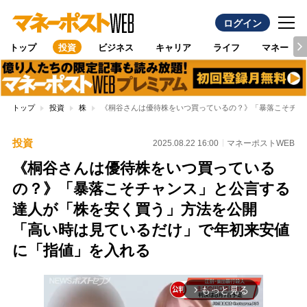
ログイン
トップ
投資
ビジネス
キャリア
ライフ
マネー
トップ
投資
株
《桐谷さんは優待株をいつ買っているの？》「暴落こそチャ
投資
2025.08.22 16:00
マネーポストWEB
《桐谷さんは優待株をいつ買っている
の？》「暴落こそチャンス」と公言する
達人が「株を安く買う」方法を公開
「高い時は見ているだけ」で年初来安値
に「指値」を入れる
もっと見る
arrow_forward_ios