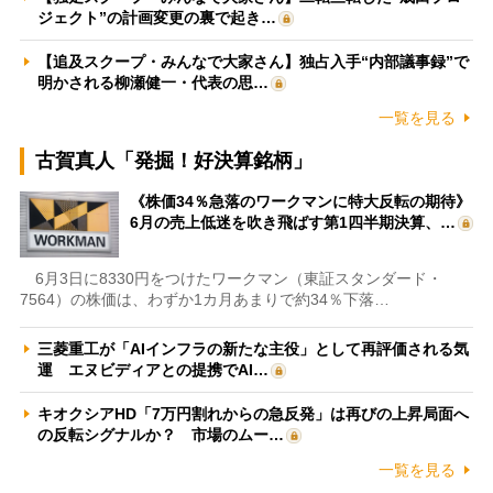
ジェクト”の計画変更の裏で起き…
【追及スクープ・みんなで大家さん】独占入手“内部議事録”で
明かされる柳瀬健一・代表の思…
一覧を見る
古賀真人「発掘！好決算銘柄」
《株価34％急落のワークマンに特大反転の期待》
6月の売上低迷を吹き飛ばす第1四半期決算、…
6月3日に8330円をつけたワークマン（東証スタンダード・
7564）の株価は、わずか1カ月あまりで約34％下落…
三菱重工が「AIインフラの新たな主役」として再評価される気
運 エヌビディアとの提携でAI…
キオクシアHD「7万円割れからの急反発」は再びの上昇局面へ
の反転シグナルか？ 市場のムー…
一覧を見る