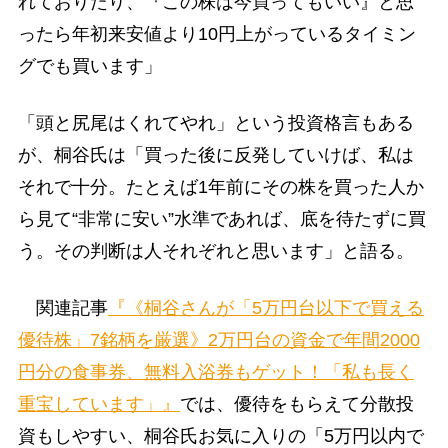
れておりたり、『この株は今買ってもいい』と思
ったら年初来安値より10円上がっているタイミン
グでも買います」
「頭と尻尾はくれてやれ」という投資格言もある
が、桐谷氏は「買った後に反発していけば、私は
それで十分。たとえば1年前にその株を買った人か
ら見て“非常に安い”水準であれば、底を待たずに買
う。その判断は人それぞれと思います」と語る。
関連記事
『《桐谷さんが「5万円台以下で買える
優待株」7銘柄を厳選》2万円台の資金で年間2000
円分の食事券、無料入浴券もゲット！「私も長く
重宝しています」』
では、優待をもらえて分散投
資もしやすい、桐谷氏お気に入りの「5万円以内で