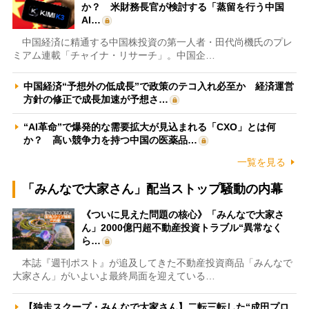
か？ 米財務長官が検討する「蒸留を行う中国
AI…
中国経済に精通する中国株投資の第一人者・田代尚機氏のプレ
ミアム連載「チャイナ・リサーチ」。中国企…
中国経済“予想外の低成長”で政策のテコ入れ必至か 経済運営
方針の修正で成長加速が予想さ…
“AI革命”で爆発的な需要拡大が見込まれる「CXO」とは何
か？ 高い競争力を持つ中国の医薬品…
一覧を見る
「みんなで大家さん」配当ストップ騒動の内幕
《ついに見えた問題の核心》「みんなで大家さ
ん」2000億円超不動産投資トラブル“異常なく
ら…
本誌『週刊ポスト』が追及してきた不動産投資商品「みんなで
大家さん」がいよいよ最終局面を迎えている…
【独走スクープ・みんなで大家さん】二転三転した“成田プロ