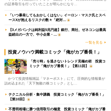
の証券取引を行っていたことが明らかになり…
「いつ暴発してもおかしくはない」イーロン・マスク氏とスペ
ースXが抱えるリスクの数々「絶対…
【3メガバンクは純利益5兆円超】銀行、商社、ゼネコンは最高
益続出の一方で、中小企業・…
一覧を見る
投資ノウハウ満載コミック「俺がカブ番長！」
「売り時」を逃さないトレンド見極め術 投資コ
ミック「俺がカブ番長！」【第11回】
かつて投資情報雑誌「マネーポスト」にて、圧倒的な情報量が
詰め込まれた「天下無敵の株コミック」とし…
テクニカル分析・集中講義 投資コミック「俺がカブ番長！」
【第10回】
不透明相場に勝つ信用取引の極意 投資コミック「俺がカブ番