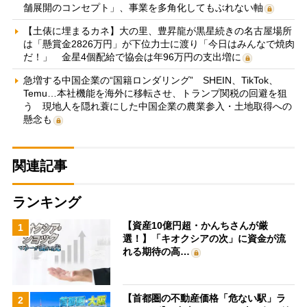
舗展開のコンセプト」、事業を多角化してもぶれない軸
【土俵に埋まるカネ】大の里、豊昇龍が黒星続きの名古屋場所
は「懸賞金2826万円」が下位力士に渡り「今日はみんなで焼肉
だ！」 金星4個配給で協会は年96万円の支出増に
急増する中国企業の“国籍ロンダリング” SHEIN、TikTok、
Temu…本社機能を海外に移転させ、トランプ関税の回避を狙
う 現地人を隠れ蓑にした中国企業の農業参入・土地取得への
懸念も
関連記事
ランキング
【資産10億円超・かんちさんが厳
1
選！】「キオクシアの次」に資金が流
れる期待の高…
【首都圏の不動産価格「危ない駅」ラ
2