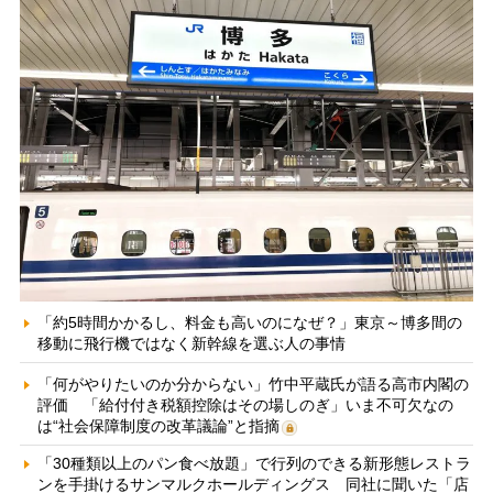
「約5時間かかるし、料金も高いのになぜ？」東京～博多間の
移動に飛行機ではなく新幹線を選ぶ人の事情
「何がやりたいのか分からない」竹中平蔵氏が語る高市内閣の
評価 「給付付き税額控除はその場しのぎ」いま不可欠なの
は“社会保障制度の改革議論”と指摘
「30種類以上のパン食べ放題」で行列のできる新形態レストラ
ンを手掛けるサンマルクホールディングス 同社に聞いた「店