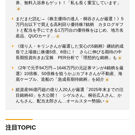
券、無料入浴券もゲット！「私も長く重宝しています」
まだまだ読む→《株主優待の達人・桐谷さんが厳選！》5
万円台以下で買える高利回り優待株7銘柄 カタログギフ
トと配当を手にできる1万円台の優待株をはじめ、地方名
産品、QUOカード…
《億り人・キリンさんが厳選した安心の5銘柄》継続的成
長で上場後に株価5倍、8倍に！ さらに伸びる期待の中
長期投資向きお宝株 PER分析で「理想的な銘柄」も
《2年で元手94万円→1646万円の元証券マンが4銘柄を厳
選》10倍株、50倍株を狙うかぶカブキさんが不動産、海
底ケーブル、造船の「急成長期待銘柄」を紹介
総資産96億円超の億り人20人が厳選「2025年末までの注
目銘柄40」を大公開！ シゲルさん、桐谷広人さん、か
んちさん、配当太郎さん…オールスター勢揃い
注目TOPIC