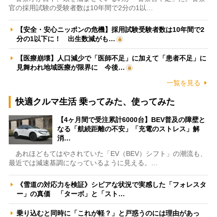
官の採用試験の受験者数は10年間で2分の1以…
【安全・安心ニッポンの危機】採用試験受験者数は10年間で2
分の1以下に！ 出生数減がも…
【医療崩壊】人口減少で「医師不足」に加えて「患者不足」に
見舞われ地域医療が限界に 今後…
一覧を見る
快適クルマ生活 乗ってみた、使ってみた
【4ヶ月間で受注累計6000台】BEV普及の障壁と
なる「航続距離の不安」「充電のストレス」解
消…
あれほどもてはやされていた「EV（BEV）シフト」の潮流も、
最近では減速基調になっているように見える。…
《雪道の対応力を検証》シビアな状況で実感した「フォレスタ
ー」の真価 「ターボ」と「スト…
乗り込むと同時に「これが軽？」と戸惑うのには理由があっ