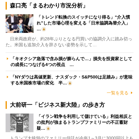
森口亮「まるわかり市況分析」
「トレンド転換のスイッチになり得る」“介入慣
れ”した市場心理を変える「日米協調為替介入」
…
日米両政府が、約28年ぶりとなる円買いの協調介入に踏み切っ
た。米国も追加介入を辞さない姿勢を示して…
「キオクシア急落で含み損が膨らんで…」損失を投資家として
の成長につなげる4つの視点 …
「NYダウは高値更新、ナスダック・S&P500は足踏み」が意味
する米国株市場の変化 半…
一覧を見る
大前研一「ビジネス新大陸」の歩き方
「イラン戦争を利用して儲けている」利益相反と
の批判が強まるトランプファミリーの不正蓄財
疑…
トランプ大統領のファミリー信託が今年1～3月に3000回以上も