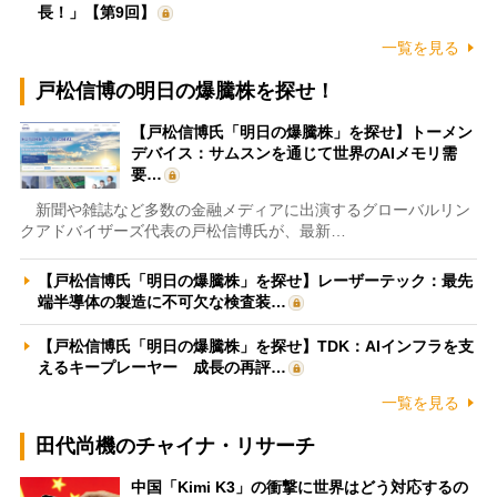
長！」【第9回】
一覧を見る
戸松信博の明日の爆騰株を探せ！
【戸松信博氏「明日の爆騰株」を探せ】トーメン
デバイス：サムスンを通じて世界のAIメモリ需
要…
新聞や雑誌など多数の金融メディアに出演するグローバルリン
クアドバイザーズ代表の戸松信博氏が、最新…
【戸松信博氏「明日の爆騰株」を探せ】レーザーテック：最先
端半導体の製造に不可欠な検査装…
【戸松信博氏「明日の爆騰株」を探せ】TDK：AIインフラを支
えるキープレーヤー 成長の再評…
一覧を見る
田代尚機のチャイナ・リサーチ
中国「Kimi K3」の衝撃に世界はどう対応するの