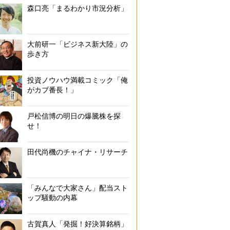
森口亮「まるわかり市況分析」
大前研一「ビジネス新大陸」の
歩き方
投資ノウハウ満載コミック「俺
がカブ番長！」
戸松信博の明日の爆騰株を探
せ！
田代尚機のチャイナ・リサーチ
「みんなで大家さん」配当スト
ップ騒動の内幕
古賀真人「発掘！好決算銘柄」