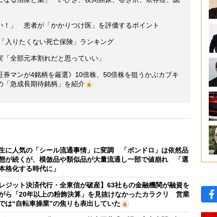
い！」 患者が「かかりつけ医」を評価するポイント
人「入りたくない死亡保険」ランキング
実「全部元本割れだと思っていい」
元証券マンが4銘柄を厳選》10倍株、50倍株を狙うかぶカブキ
の「急成長期待銘柄」を紹介
生に人気の「シール流通事情」に変調 「ボンドロ」は依然品
態が続くが、模倣品や類似品が大量流通し一部で値崩れ 「選
本格化する時代に」
レジット決済代行・全東信が破産】63社もの金融機関が融資を
がら「20年以上の粉飾決算」を見抜けなかったカラクリ 営業
では“自転車操業”の焦りも表出していた