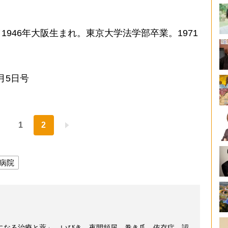
946年大阪生まれ。東京大学法学部卒業。1971
月5日号
1
2
病院
になる治療と薬」 いびき、夜間頻尿、巻き爪、依存症、認