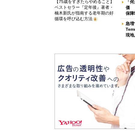
【75歳をすぎたらやめること】
「何
ベストセラー『定年後』著者・
価 
楠木新氏が指南する老年期の好
保障
循環を呼び込む方法
急増
Te
現地