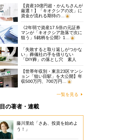
【資産10億円超・かんちさんが
厳選！】「キオクシアの次」に
資金が流れる期待の…
《2年弱で資産17.5倍の元証券
マンが「キオクシア急落で次に
狙う」5銘柄を公開》1…
「失敗すると取り返しがつかな
い」葬儀社の手を借りない
「DIY葬」の落とし穴 素人
に…
【世帯年収別・東京23区マンシ
ョン「狙い目駅」を大公開】年
収500万円、700万円…
一覧を見る
目の著者・連載
藤川里絵「さあ、投資を始めよ
う！」