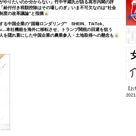
がやりたいのか分からない」竹中平蔵氏が語る高市内閣の評
「給付付き税額控除はその場しのぎ」いま不可欠なのは“社会
制度の改革議論”と指摘
する中国企業の“国籍ロンダリング” SHEIN、TikTok、
mu…本社機能を海外に移転させ、トランプ関税の回避を狙う
人を隠れ蓑にした中国企業の農業参入・土地取得への懸念も
【お
202