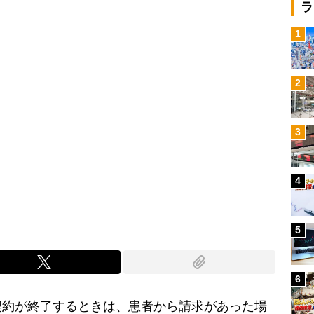
ラ
1
2
3
4
5
6
約が終了するときは、患者から請求があった場