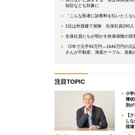
知症なども対象に
「こんな医者に診察料を払いたくな
1位は外貨建て保険 生保社員200
生保社員たちが明かす終身保険の現
《2年で元手94万円→1646万円の
さんが不動産、海底ケーブル、造船
注目TOPIC
小学
薄状
別が
【ク
しな
現場