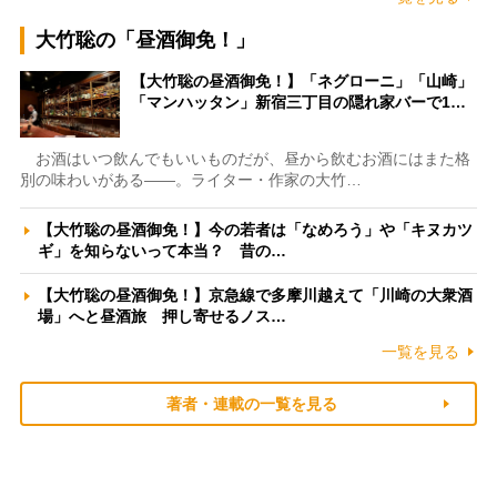
大竹聡の「昼酒御免！」
【大竹聡の昼酒御免！】「ネグローニ」「山崎」
「マンハッタン」新宿三丁目の隠れ家バーで1…
お酒はいつ飲んでもいいものだが、昼から飲むお酒にはまた格
別の味わいがある――。ライター・作家の大竹…
【大竹聡の昼酒御免！】今の若者は「なめろう」や「キヌカツ
ギ」を知らないって本当？ 昔の…
【大竹聡の昼酒御免！】京急線で多摩川越えて「川崎の大衆酒
場」へと昼酒旅 押し寄せるノス…
一覧を見る
著者・連載の一覧を見る