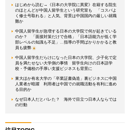
はじめから読む→《日本の大学院に異変》在籍する院生
のほとんどが中国人留学生という研究室も 「コスパよ
く修士号取れる」と人気、背景は中国国内の厳しい就職
難か
中国人留学生が急増する日本の大学院で何が起きている
のか？ 「面接対策だけで合格」「日本語能力が低く学
部レベルの知識も不足」…指導の手間ばかりかかると教
員も疲弊
中国人留学生だらけになった日本の大学院、少子化で定
員を満たせない大学側の事情 留学生向けの日本語学
校・予備校の手厚い支援ビジネスも背景に
東大ほか有名大学の「卒業証書偽造」裏ビジネスに中国
人業者が暗躍 利用者は中国での就職活動を有利に進め
る目的か
なぜ日本人だとバレた？ 海外で目立つ日本人ならでは
の行動