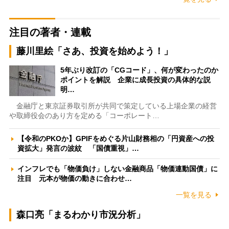
注目の著者・連載
藤川里絵「さあ、投資を始めよう！」
5年ぶり改訂の「CGコード」、何が変わったのか
ポイントを解説 企業に成長投資の具体的な説
明…
金融庁と東京証券取引所が共同で策定している上場企業の経営
や取締役会のあり方を定める「コーポレート…
【令和のPKOか】GPIFをめぐる片山財務相の「円資産への投
資拡大」発言の波紋 「国債重視」…
インフレでも「物価負け」しない金融商品「物価連動国債」に
注目 元本が物価の動きに合わせ…
一覧を見る
森口亮「まるわかり市況分析」