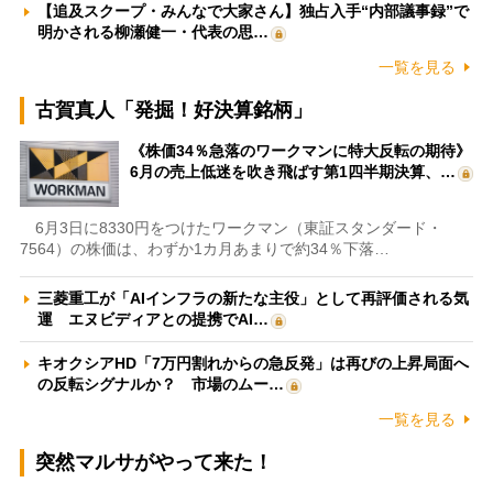
【追及スクープ・みんなで大家さん】独占入手“内部議事録”で
明かされる柳瀬健一・代表の思…
一覧を見る
古賀真人「発掘！好決算銘柄」
《株価34％急落のワークマンに特大反転の期待》
6月の売上低迷を吹き飛ばす第1四半期決算、…
6月3日に8330円をつけたワークマン（東証スタンダード・
7564）の株価は、わずか1カ月あまりで約34％下落…
三菱重工が「AIインフラの新たな主役」として再評価される気
運 エヌビディアとの提携でAI…
キオクシアHD「7万円割れからの急反発」は再びの上昇局面へ
の反転シグナルか？ 市場のムー…
一覧を見る
突然マルサがやって来た！