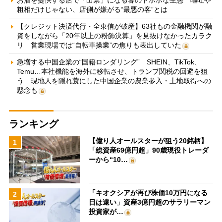
粗相だけじゃない、店側が嫌がる“最悪の客”とは
【クレジット決済代行・全東信が破産】63社もの金融機関が融
資をしながら「20年以上の粉飾決算」を見抜けなかったカラク
リ 営業現場では“自転車操業”の焦りも表出していた
急増する中国企業の“国籍ロンダリング” SHEIN、TikTok、
Temu…本社機能を海外に移転させ、トランプ関税の回避を狙
う 現地人を隠れ蓑にした中国企業の農業参入・土地取得への
懸念も
ランキング
【億り人オールスターが狙う20銘柄】
1
「総資産69億円超」90歳現役トレーダ
ーから“10…
「キオクシアが再び株価10万円になる
2
日は遠い」資産3億円超のサラリーマン
投資家が…