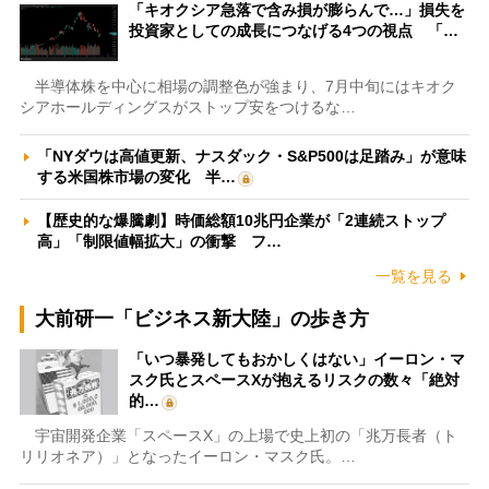
「キオクシア急落で含み損が膨らんで…」損失を
投資家としての成長につなげる4つの視点 「…
半導体株を中心に相場の調整色が強まり、7月中旬にはキオク
シアホールディングスがストップ安をつけるな…
「NYダウは高値更新、ナスダック・S&P500は足踏み」が意味
する米国株市場の変化 半…
【歴史的な爆騰劇】時価総額10兆円企業が「2連続ストップ
高」「制限値幅拡大」の衝撃 フ…
一覧を見る
大前研一「ビジネス新大陸」の歩き方
「いつ暴発してもおかしくはない」イーロン・マ
スク氏とスペースXが抱えるリスクの数々「絶対
的…
宇宙開発企業「スペースX」の上場で史上初の「兆万長者（ト
リリオネア）」となったイーロン・マスク氏。…