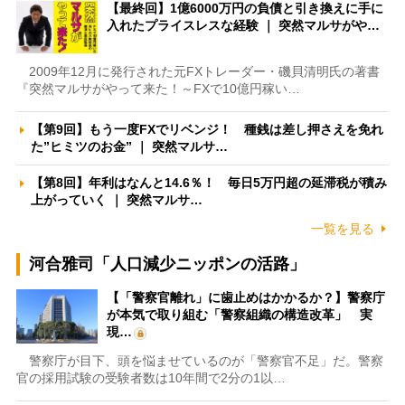
【最終回】1億6000万円の負債と引き換えに手に
入れたプライスレスな経験 ｜ 突然マルサがや…
2009年12月に発行された元FXトレーダー・磯貝清明氏の著書
『突然マルサがやって来た！～FXで10億円稼い…
【第9回】もう一度FXでリベンジ！ 種銭は差し押さえを免れ
た”ヒミツのお金” ｜ 突然マルサ…
【第8回】年利はなんと14.6％！ 毎日5万円超の延滞税が積み
上がっていく ｜ 突然マルサ…
一覧を見る
河合雅司「人口減少ニッポンの活路」
【「警察官離れ」に歯止めはかかるか？】警察庁
が本気で取り組む「警察組織の構造改革」 実
現…
警察庁が目下、頭を悩ませているのが「警察官不足」だ。警察
官の採用試験の受験者数は10年間で2分の1以…