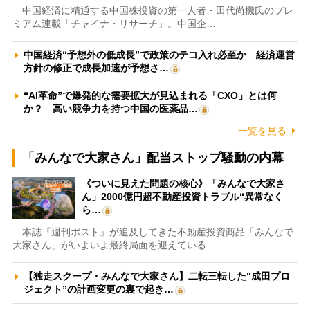
中国経済に精通する中国株投資の第一人者・田代尚機氏のプレ
ミアム連載「チャイナ・リサーチ」。中国企…
中国経済“予想外の低成長”で政策のテコ入れ必至か 経済運営
方針の修正で成長加速が予想さ…
“AI革命”で爆発的な需要拡大が見込まれる「CXO」とは何
か？ 高い競争力を持つ中国の医薬品…
一覧を見る
「みんなで大家さん」配当ストップ騒動の内幕
《ついに見えた問題の核心》「みんなで大家さ
ん」2000億円超不動産投資トラブル“異常なく
ら…
本誌『週刊ポスト』が追及してきた不動産投資商品「みんなで
大家さん」がいよいよ最終局面を迎えている…
【独走スクープ・みんなで大家さん】二転三転した“成田プロ
ジェクト”の計画変更の裏で起き…