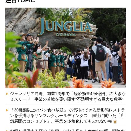
注目TOPIC
ジャングリア沖縄、開業1周年で「経済効果494億円」の大きな
ミスリード 事業の苦戦を覆い隠す“不透明すぎる巨大な数字”
「30種類以上のパン食べ放題」で行列のできる新形態レストラ
ンを手掛けるサンマルクホールディングス 同社に聞いた「店
舗展開のコンセプト」、事業を多角化してもぶれない軸
お酒を提供する店で「出禁」になる客のトホホな生態 嘔吐や