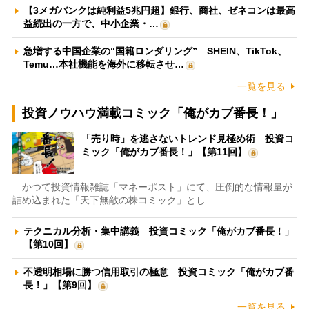
【3メガバンクは純利益5兆円超】銀行、商社、ゼネコンは最高
益続出の一方で、中小企業・…
急増する中国企業の“国籍ロンダリング” SHEIN、TikTok、
Temu…本社機能を海外に移転させ…
一覧を見る
投資ノウハウ満載コミック「俺がカブ番長！」
「売り時」を逃さないトレンド見極め術 投資コ
ミック「俺がカブ番長！」【第11回】
かつて投資情報雑誌「マネーポスト」にて、圧倒的な情報量が
詰め込まれた「天下無敵の株コミック」とし…
テクニカル分析・集中講義 投資コミック「俺がカブ番長！」
【第10回】
不透明相場に勝つ信用取引の極意 投資コミック「俺がカブ番
長！」【第9回】
一覧を見る