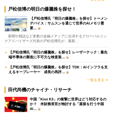
戸松信博の明日の爆騰株を探せ！
【戸松信博氏「明日の爆騰株」を探せ】トーメン
デバイス：サムスンを通じて世界のAIメモリ需
要…
新聞や雑誌など多数の金融メディアに出演するグローバルリン
クアドバイザーズ代表の戸松信博氏が、最新…
【戸松信博氏「明日の爆騰株」を探せ】レーザーテック：最先
端半導体の製造に不可欠な検査装…
【戸松信博氏「明日の爆騰株」を探せ】TDK：AIインフラを支
えるキープレーヤー 成長の再評…
一覧を見る
田代尚機のチャイナ・リサーチ
中国「Kimi K3」の衝撃に世界はどう対応するの
か？ 米財務長官が検討する「蒸留を行う中国
AI…