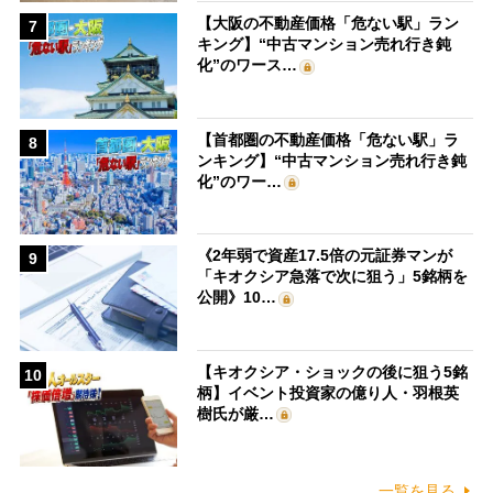
【大阪の不動産価格「危ない駅」ラン
7
キング】“中古マンション売れ行き鈍
化”のワース…
【首都圏の不動産価格「危ない駅」ラ
8
ンキング】“中古マンション売れ行き鈍
化”のワー…
《2年弱で資産17.5倍の元証券マンが
9
「キオクシア急落で次に狙う」5銘柄を
公開》10…
【キオクシア・ショックの後に狙う5銘
10
柄】イベント投資家の億り人・羽根英
樹氏が厳…
一覧を見る