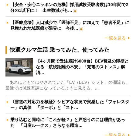
【安全・安心ニッポンの危機】採用試験受験者数は10年間で2
分の1以下に！ 出生数減がも…
【医療崩壊】人口減少で「医師不足」に加えて「患者不足」に
見舞われ地域医療が限界に 今後…
一覧を見る
快適クルマ生活 乗ってみた、使ってみた
【4ヶ月間で受注累計6000台】BEV普及の障壁と
なる「航続距離の不安」「充電のストレス」解
消…
あれほどもてはやされていた「EV（BEV）シフト」の潮流も、
最近では減速基調になっているように見える。…
《雪道の対応力を検証》シビアな状況で実感した「フォレスタ
ー」の真価 「ターボ」と「スト…
乗り込むと同時に「これが軽？」と戸惑うのには理由があっ
た 「日産ルークス」さらなる躍進…
一覧を見る