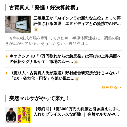
古賀真人「発掘！好決算銘柄」
三菱重工が「AIインフラの新たな主役」として再
評価される気運 エヌビディアとの提携でAIデ…
今年の株式市場を牽引してきたAI・半導体関連株に、調整の動
きが広がっている。そうしたなか、再び注目…
キオクシアHD「7万円割れからの急反発」は再びの上昇局面へ
の反転シグナルか？ 市場のムー…
《億り人・古賀真人氏が厳選》野村総合研究所だけじゃない！
「DX・省力化・円安」を追い風に…
一覧を見る
突然マルサがやって来た！
【最終回】1億6000万円の負債と引き換えに手に
入れたプライスレスな経験 ｜ 突然マルサがや…