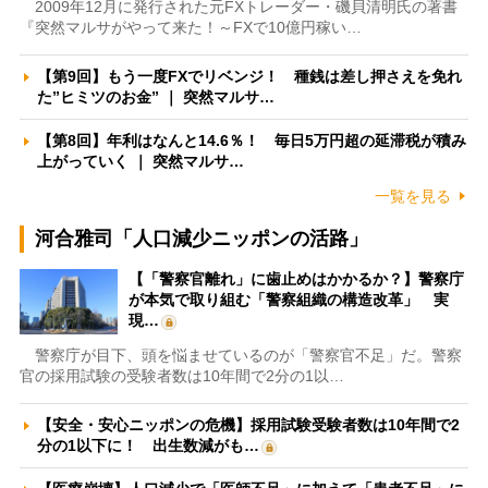
2009年12月に発行された元FXトレーダー・磯貝清明氏の著書
『突然マルサがやって来た！～FXで10億円稼い…
【第9回】もう一度FXでリベンジ！ 種銭は差し押さえを免れ
た”ヒミツのお金” ｜ 突然マルサ…
【第8回】年利はなんと14.6％！ 毎日5万円超の延滞税が積み
上がっていく ｜ 突然マルサ…
一覧を見る
河合雅司「人口減少ニッポンの活路」
【「警察官離れ」に歯止めはかかるか？】警察庁
が本気で取り組む「警察組織の構造改革」 実
現…
警察庁が目下、頭を悩ませているのが「警察官不足」だ。警察
官の採用試験の受験者数は10年間で2分の1以…
【安全・安心ニッポンの危機】採用試験受験者数は10年間で2
分の1以下に！ 出生数減がも…