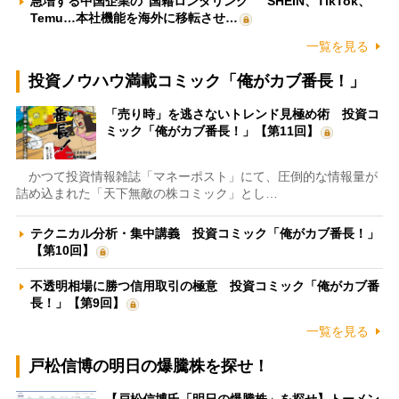
急増する中国企業の“国籍ロンダリング” SHEIN、TikTok、
Temu…本社機能を海外に移転させ…
一覧を見る
投資ノウハウ満載コミック「俺がカブ番長！」
「売り時」を逃さないトレンド見極め術 投資コ
ミック「俺がカブ番長！」【第11回】
かつて投資情報雑誌「マネーポスト」にて、圧倒的な情報量が
詰め込まれた「天下無敵の株コミック」とし…
テクニカル分析・集中講義 投資コミック「俺がカブ番長！」
【第10回】
不透明相場に勝つ信用取引の極意 投資コミック「俺がカブ番
長！」【第9回】
一覧を見る
戸松信博の明日の爆騰株を探せ！