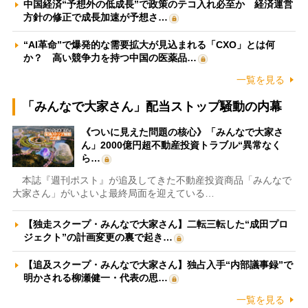
中国経済“予想外の低成長”で政策のテコ入れ必至か 経済運営
方針の修正で成長加速が予想さ…
“AI革命”で爆発的な需要拡大が見込まれる「CXO」とは何
か？ 高い競争力を持つ中国の医薬品…
一覧を見る
「みんなで大家さん」配当ストップ騒動の内幕
《ついに見えた問題の核心》「みんなで大家さ
ん」2000億円超不動産投資トラブル“異常なく
ら…
本誌『週刊ポスト』が追及してきた不動産投資商品「みんなで
大家さん」がいよいよ最終局面を迎えている…
【独走スクープ・みんなで大家さん】二転三転した“成田プロ
ジェクト”の計画変更の裏で起き…
【追及スクープ・みんなで大家さん】独占入手“内部議事録”で
明かされる柳瀬健一・代表の思…
一覧を見る