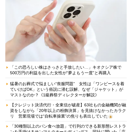
「この恐ろしい株はさっさと手放したい…」キオクシア株で
500万円の利益を出した女性が“夢よもう一度”と再購入
猛暑のお葬式で悩ましい“喪服問題” 女性は「ワンピースを着
ていけばOK」という俗説に潜む誤解、なぜ「ジャケット」が
マストなのか？《1級葬祭ディレクターが解説》
【クレジット決済代行・全東信が破産】63社もの金融機関が融
資をしながら「20年以上の粉飾決算」を見抜けなかったカラク
リ 営業現場では“自転車操業”の焦りも表出していた
「30種類以上のパン食べ放題」で行列のできる新形態レストラ
ンを手掛けるサンマルクホールディングス 同社に聞いた「店