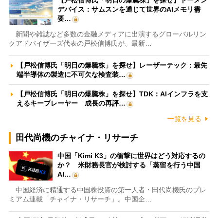
【戸松信博氏「明日の爆騰株」を探せ】トーメン
デバイス：サムスンを通じて世界のAIメモリ需
要…
新聞や雑誌など多数の金融メディアに出演するグローバルリン
クアドバイザーズ代表の戸松信博氏が、最新…
【戸松信博氏「明日の爆騰株」を探せ】レーザーテック：最先
端半導体の製造に不可欠な検査装…
【戸松信博氏「明日の爆騰株」を探せ】TDK：AIインフラを支
えるキープレーヤー 成長の再評…
一覧を見る
田代尚機のチャイナ・リサーチ
中国「Kimi K3」の衝撃に世界はどう対応するの
か？ 米財務長官が検討する「蒸留を行う中国
AI…
中国経済に精通する中国株投資の第一人者・田代尚機氏のプレ
ミアム連載「チャイナ・リサーチ」。中国企…