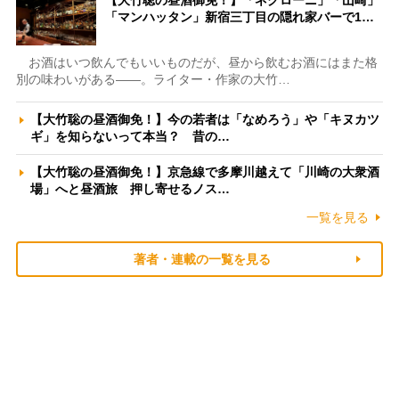
【大竹聡の昼酒御免！】「ネグローニ」「山崎」
「マンハッタン」新宿三丁目の隠れ家バーで1…
お酒はいつ飲んでもいいものだが、昼から飲むお酒にはまた格
別の味わいがある――。ライター・作家の大竹…
【大竹聡の昼酒御免！】今の若者は「なめろう」や「キヌカツ
ギ」を知らないって本当？ 昔の…
【大竹聡の昼酒御免！】京急線で多摩川越えて「川崎の大衆酒
場」へと昼酒旅 押し寄せるノス…
一覧を見る
著者・連載の一覧を見る