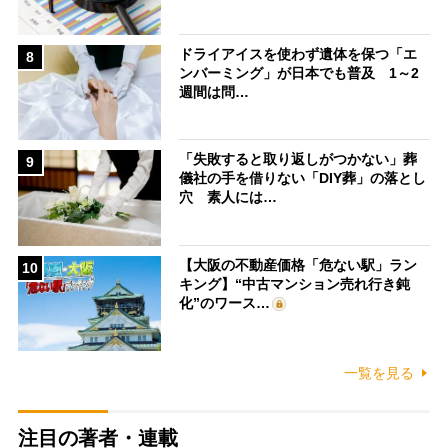
ドライアイスを使わず遺体を保つ「エ
8
ンバーミング」が日本でも普及 1～2
週間は問…
「失敗すると取り返しがつかない」葬
9
儀社の手を借りない「DIY葬」の落とし
穴 素人には…
【大阪の不動産価格「危ない駅」ラン
10
キング】“中古マンション売れ行き鈍
化”のワース…
一覧を見る
注目の著者・連載