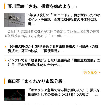
藤川里絵「さあ、投資を始めよう！」
5年ぶり改訂の「CGコード」、何が変わったのか
ポイントを解説 企業に成長投資の具体的な説
明…
金融庁と東京証券取引所が共同で策定している上場企業の経営
や取締役会のあり方を定める「コーポレート…
【令和のPKOか】GPIFをめぐる片山財務相の「円資産への投
資拡大」発言の波紋 「国債重視」…
インフレでも「物価負け」しない金融商品「物価連動国債」に
注目 元本が物価の動きに合わせ…
一覧を見る
森口亮「まるわかり市況分析」
「キオクシア急落で含み損が膨らんで…」損失を
投資家としての成長につなげる4つの視点 「…