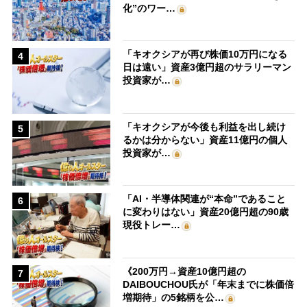
化”のワー…
「キオクシアが再び株価10万円になる
4
日は遠い」資産3億円超のサラリーマン
投資家が…
「キオクシアが今後も利益を出し続け
5
るかは分からない」資産11億円の個人
投資家が…
「AI・半導体関連が“本命”であること
6
に変わりはない」資産20億円超の90歳
現役トレー…
《200万円→資産10億円超の
7
DAIBOUCHOU氏が「年末までに株価倍
増期待」の5銘柄を公…