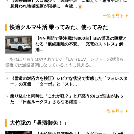
【医療崩壊】人口減少で「医師不足」に加えて「患者不足」に
見舞われ地域医療が限界に 今後…
一覧を見る
快適クルマ生活 乗ってみた、使ってみた
【4ヶ月間で受注累計6000台】BEV普及の障壁と
なる「航続距離の不安」「充電のストレス」解
消…
あれほどもてはやされていた「EV（BEV）シフト」の潮流も、
最近では減速基調になっているように見える。…
《雪道の対応力を検証》シビアな状況で実感した「フォレスタ
ー」の真価 「ターボ」と「スト…
乗り込むと同時に「これが軽？」と戸惑うのには理由があっ
た 「日産ルークス」さらなる躍進…
一覧を見る
大竹聡の「昼酒御免！」