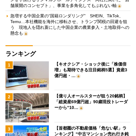
舗展開のコンセプト」、事業を多角化してもぶれない軸
急増する中国企業の“国籍ロンダリング” SHEIN、TikTok、
Temu…本社機能を海外に移転させ、トランプ関税の回避を狙
う 現地人を隠れ蓑にした中国企業の農業参入・土地取得への
懸念も
ランキング
【キオクシア・ショック後に「株価倍
1
増」も期待できる注目銘柄5選】資産3
億円超・…
【億り人オールスターが狙う20銘柄】
2
「総資産69億円超」90歳現役トレーダ
ーから“10…
【首都圏の不動産価格「危ない駅」ラ
3
ンキング】“中古マンション売れ行き鈍