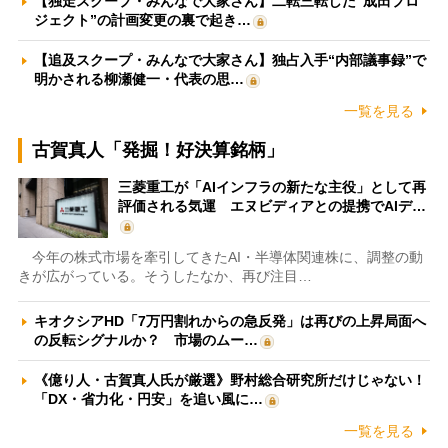
【独走スクープ・みんなで大家さん】二転三転した“成田プロ
ジェクト”の計画変更の裏で起き…
【追及スクープ・みんなで大家さん】独占入手“内部議事録”で
明かされる柳瀬健一・代表の思…
一覧を見る
古賀真人「発掘！好決算銘柄」
三菱重工が「AIインフラの新たな主役」として再
評価される気運 エヌビディアとの提携でAIデ…
今年の株式市場を牽引してきたAI・半導体関連株に、調整の動
きが広がっている。そうしたなか、再び注目…
キオクシアHD「7万円割れからの急反発」は再びの上昇局面へ
の反転シグナルか？ 市場のムー…
《億り人・古賀真人氏が厳選》野村総合研究所だけじゃない！
「DX・省力化・円安」を追い風に…
一覧を見る