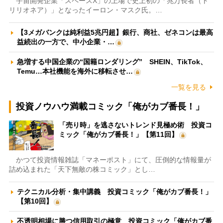
宇宙開発企業「スペースX」の上場で史上初の「兆万長者（ト
リリオネア）」となったイーロン・マスク氏。…
【3メガバンクは純利益5兆円超】銀行、商社、ゼネコンは最高
益続出の一方で、中小企業・…
急増する中国企業の“国籍ロンダリング” SHEIN、TikTok、
Temu…本社機能を海外に移転させ…
一覧を見る
投資ノウハウ満載コミック「俺がカブ番長！」
「売り時」を逃さないトレンド見極め術 投資コ
ミック「俺がカブ番長！」【第11回】
かつて投資情報雑誌「マネーポスト」にて、圧倒的な情報量が
詰め込まれた「天下無敵の株コミック」とし…
テクニカル分析・集中講義 投資コミック「俺がカブ番長！」
【第10回】
不透明相場に勝つ信用取引の極意 投資コミック「俺がカブ番