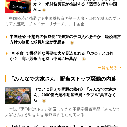
か？ 米財務長官が検討する「蒸留を行う中国
AI…
中国経済に精通する中国株投資の第一人者・田代尚機氏のプレ
ミアム連載「チャイナ・リサーチ」。中国企…
中国経済“予想外の低成長”で政策のテコ入れ必至か 経済運営
方針の修正で成長加速が予想さ…
“AI革命”で爆発的な需要拡大が見込まれる「CXO」とは何
か？ 高い競争力を持つ中国の医薬品…
一覧を見る
「みんなで大家さん」配当ストップ騒動の内幕
《ついに見えた問題の核心》「みんなで大家さ
ん」2000億円超不動産投資トラブル“異常なく
ら…
本誌『週刊ポスト』が追及してきた不動産投資商品「みんなで
大家さん」がいよいよ最終局面を迎えている…