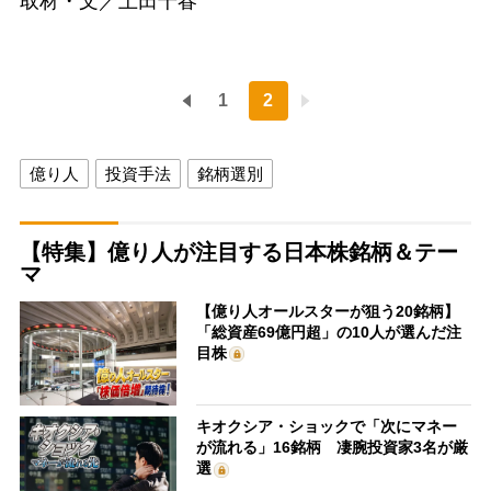
取材・文／上田千春
1
2
億り人
投資手法
銘柄選別
【特集】億り人が注目する日本株銘柄＆テー
マ
【億り人オールスターが狙う20銘柄】
「総資産69億円超」の10人が選んだ注
目株
キオクシア・ショックで「次にマネー
が流れる」16銘柄 凄腕投資家3名が厳
選