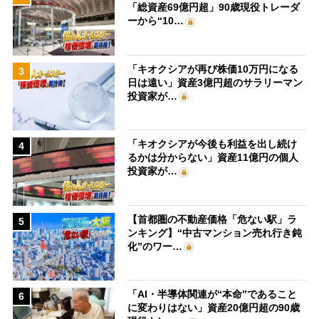
「総資産69億円超」90歳現役トレーダ
ーから“10…
「キオクシアが再び株価10万円になる
3
日は遠い」資産3億円超のサラリーマン
投資家が…
「キオクシアが今後も利益を出し続け
4
るかは分からない」資産11億円の個人
投資家が…
【首都圏の不動産価格「危ない駅」ラ
5
ンキング】“中古マンション売れ行き鈍
化”のワー…
「AI・半導体関連が“本命”であること
6
に変わりはない」資産20億円超の90歳