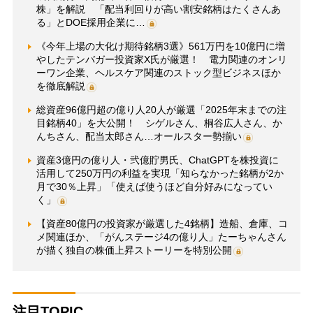
株」を解説 「配当利回りが高い割安銘柄はたくさんあ
る」とDOE採用企業に…
《今年上場の大化け期待銘柄3選》561万円を10億円に増
やしたテンバガー投資家X氏が厳選！ 電力関連のオンリ
ーワン企業、ヘルスケア関連のストック型ビジネスほか
を徹底解説
総資産96億円超の億り人20人が厳選「2025年末までの注
目銘柄40」を大公開！ シゲルさん、桐谷広人さん、か
んちさん、配当太郎さん…オールスター勢揃い
資産3億円の億り人・弐億貯男氏、ChatGPTを株投資に
活用して250万円の利益を実現「知らなかった銘柄が2か
月で30％上昇」「使えば使うほど自分好みになってい
く」
【資産80億円の投資家が厳選した4銘柄】造船、倉庫、コ
メ関連ほか、「がんステージ4の億り人」たーちゃんさん
が描く独自の株価上昇ストーリーを特別公開
注目TOPIC