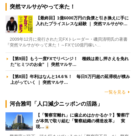
突然マルサがやって来た！
【最終回】1億6000万円の負債と引き換えに手に
入れたプライスレスな経験 ｜ 突然マルサがや…
2009年12月に発行された元FXトレーダー・磯貝清明氏の著書
『突然マルサがやって来た！～FXで10億円稼い…
【第9回】もう一度FXでリベンジ！ 種銭は差し押さえを免れ
た”ヒミツのお金” ｜ 突然マルサ…
【第8回】年利はなんと14.6％！ 毎日5万円超の延滞税が積み
上がっていく ｜ 突然マルサ…
一覧を見る
河合雅司「人口減少ニッポンの活路」
【「警察官離れ」に歯止めはかかるか？】警察庁
が本気で取り組む「警察組織の構造改革」 実
現…