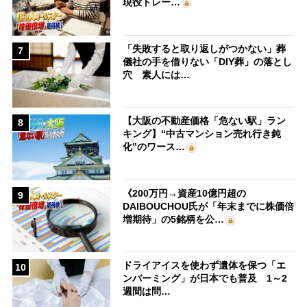
現役トレー…
「失敗すると取り返しがつかない」葬
7
儀社の手を借りない「DIY葬」の落とし
穴 素人には…
【大阪の不動産価格「危ない駅」ラン
8
キング】“中古マンション売れ行き鈍
化”のワース…
《200万円→資産10億円超の
9
DAIBOUCHOU氏が「年末までに株価倍
増期待」の5銘柄を公…
ドライアイスを使わず遺体を保つ「エ
10
ンバーミング」が日本でも普及 1～2
週間は問…