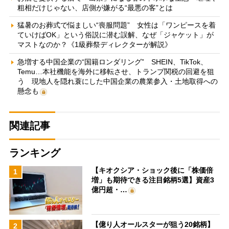
粗相だけじゃない、店側が嫌がる“最悪の客”とは
猛暑のお葬式で悩ましい“喪服問題” 女性は「ワンピースを着
ていけばOK」という俗説に潜む誤解、なぜ「ジャケット」が
マストなのか？《1級葬祭ディレクターが解説》
急増する中国企業の“国籍ロンダリング” SHEIN、TikTok、
Temu…本社機能を海外に移転させ、トランプ関税の回避を狙
う 現地人を隠れ蓑にした中国企業の農業参入・土地取得への
懸念も
関連記事
ランキング
【キオクシア・ショック後に「株価倍
1
増」も期待できる注目銘柄5選】資産3
億円超・…
【億り人オールスターが狙う20銘柄】
2