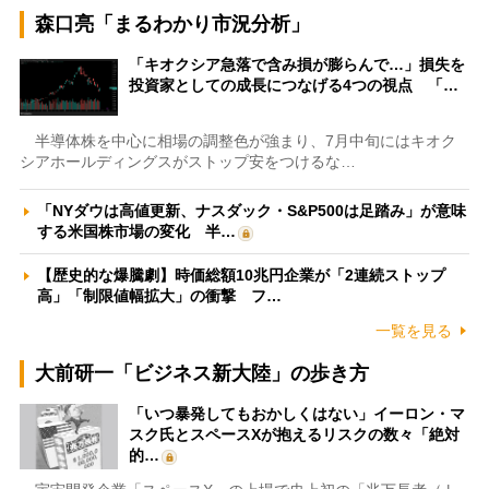
森口亮「まるわかり市況分析」
「キオクシア急落で含み損が膨らんで…」損失を
投資家としての成長につなげる4つの視点 「…
半導体株を中心に相場の調整色が強まり、7月中旬にはキオク
シアホールディングスがストップ安をつけるな…
「NYダウは高値更新、ナスダック・S&P500は足踏み」が意味
する米国株市場の変化 半…
【歴史的な爆騰劇】時価総額10兆円企業が「2連続ストップ
高」「制限値幅拡大」の衝撃 フ…
一覧を見る
大前研一「ビジネス新大陸」の歩き方
「いつ暴発してもおかしくはない」イーロン・マ
スク氏とスペースXが抱えるリスクの数々「絶対
的…