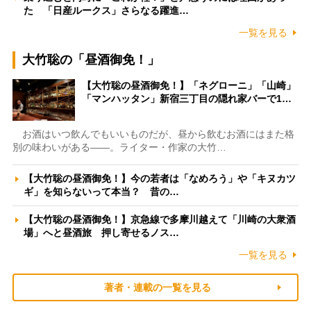
た 「日産ルークス」さらなる躍進…
一覧を見る
大竹聡の「昼酒御免！」
【大竹聡の昼酒御免！】「ネグローニ」「山崎」
「マンハッタン」新宿三丁目の隠れ家バーで1…
お酒はいつ飲んでもいいものだが、昼から飲むお酒にはまた格
別の味わいがある――。ライター・作家の大竹…
【大竹聡の昼酒御免！】今の若者は「なめろう」や「キヌカツ
ギ」を知らないって本当？ 昔の…
【大竹聡の昼酒御免！】京急線で多摩川越えて「川崎の大衆酒
場」へと昼酒旅 押し寄せるノス…
一覧を見る
著者・連載の一覧を見る