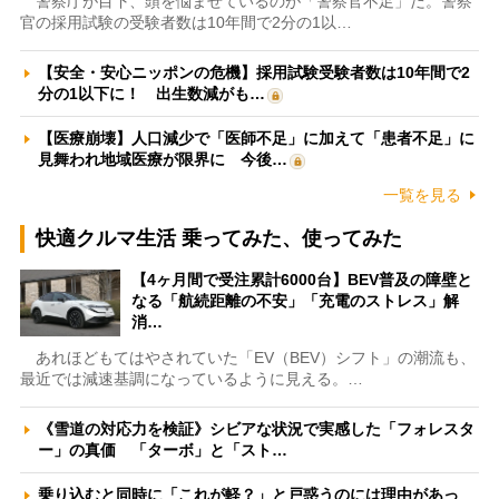
警察庁が目下、頭を悩ませているのが「警察官不足」だ。警察
官の採用試験の受験者数は10年間で2分の1以…
【安全・安心ニッポンの危機】採用試験受験者数は10年間で2
分の1以下に！ 出生数減がも…
【医療崩壊】人口減少で「医師不足」に加えて「患者不足」に
見舞われ地域医療が限界に 今後…
一覧を見る
快適クルマ生活 乗ってみた、使ってみた
【4ヶ月間で受注累計6000台】BEV普及の障壁と
なる「航続距離の不安」「充電のストレス」解
消…
あれほどもてはやされていた「EV（BEV）シフト」の潮流も、
最近では減速基調になっているように見える。…
《雪道の対応力を検証》シビアな状況で実感した「フォレスタ
ー」の真価 「ターボ」と「スト…
乗り込むと同時に「これが軽？」と戸惑うのには理由があっ