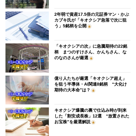
2年弱で資産17.5倍の元証券マン・かぶ
カブキ氏が「キオクシア急落で次に狙
う」5銘柄を公開
「キオクシアの次」に急騰期待の22銘
柄 まつのすけさん、かんちさん、な
のなのさんが厳選
億り人たちが厳選「キオクシア超え」
を狙う半導体・AI関連8銘柄 “大化け
期待の大本命”は？
キオクシア爆騰の裏で仕込み時が到来
した「割安成長株」12選 “放置された
お宝株”を厳選解説