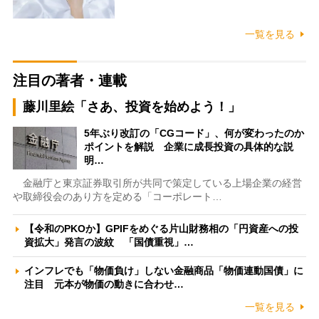
一覧を見る
注目の著者・連載
藤川里絵「さあ、投資を始めよう！」
5年ぶり改訂の「CGコード」、何が変わったのか
ポイントを解説 企業に成長投資の具体的な説
明…
金融庁と東京証券取引所が共同で策定している上場企業の経営
や取締役会のあり方を定める「コーポレート…
【令和のPKOか】GPIFをめぐる片山財務相の「円資産への投
資拡大」発言の波紋 「国債重視」…
インフレでも「物価負け」しない金融商品「物価連動国債」に
注目 元本が物価の動きに合わせ…
一覧を見る