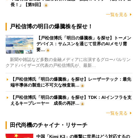
長！」【第9回】
一覧を見る
戸松信博の明日の爆騰株を探せ！
【戸松信博氏「明日の爆騰株」を探せ】トーメン
デバイス：サムスンを通じて世界のAIメモリ需
要…
新聞や雑誌など多数の金融メディアに出演するグローバルリン
クアドバイザーズ代表の戸松信博氏が、最新…
【戸松信博氏「明日の爆騰株」を探せ】レーザーテック：最先
端半導体の製造に不可欠な検査装…
【戸松信博氏「明日の爆騰株」を探せ】TDK：AIインフラを支
えるキープレーヤー 成長の再評…
一覧を見る
田代尚機のチャイナ・リサーチ
中国「Kimi K3」の衝撃に世界はどう対応するの