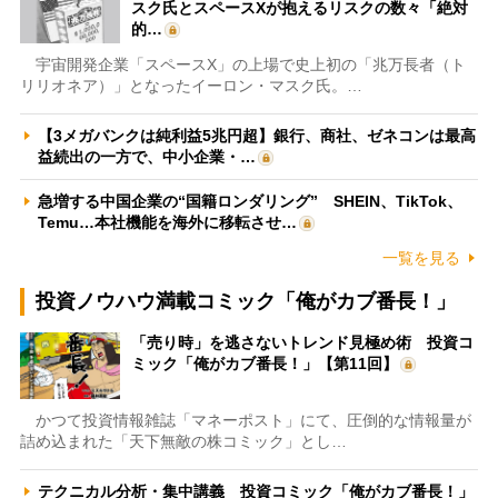
スク氏とスペースXが抱えるリスクの数々「絶対
的…
宇宙開発企業「スペースX」の上場で史上初の「兆万長者（ト
リリオネア）」となったイーロン・マスク氏。…
【3メガバンクは純利益5兆円超】銀行、商社、ゼネコンは最高
益続出の一方で、中小企業・…
急増する中国企業の“国籍ロンダリング” SHEIN、TikTok、
Temu…本社機能を海外に移転させ…
一覧を見る
投資ノウハウ満載コミック「俺がカブ番長！」
「売り時」を逃さないトレンド見極め術 投資コ
ミック「俺がカブ番長！」【第11回】
かつて投資情報雑誌「マネーポスト」にて、圧倒的な情報量が
詰め込まれた「天下無敵の株コミック」とし…
テクニカル分析・集中講義 投資コミック「俺がカブ番長！」