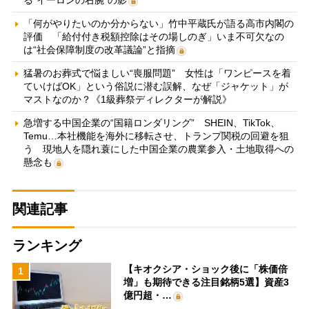
る“イーロンの右腕”の影
「何がやりたいのか分からない」竹中平蔵氏が語る高市内閣の
評価 「給付付き税額控除はその場しのぎ」いま不可欠なの
は“社会保障制度の改革議論”と指摘
猛暑のお葬式で悩ましい“喪服問題” 女性は「ワンピースを着
ていけばOK」という俗説に潜む誤解、なぜ「ジャケット」が
マストなのか？《1級葬祭ディレクターが解説》
急増する中国企業の“国籍ロンダリング” SHEIN、TikTok、
Temu…本社機能を海外に移転させ、トランプ関税の回避を狙
う 現地人を隠れ蓑にした中国企業の農業参入・土地取得への
懸念も
関連記事
ランキング
【キオクシア・ショック後に「株価倍
1
増」も期待できる注目銘柄5選】資産3
億円超・…