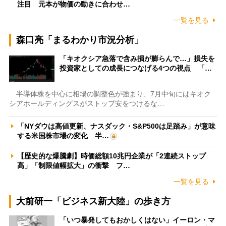
注目 元本が物価の動きに合わせ…
一覧を見る
森口亮「まるわかり市況分析」
「キオクシア急落で含み損が膨らんで…」損失を
投資家としての成長につなげる4つの視点 「…
半導体株を中心に相場の調整色が強まり、7月中旬にはキオク
シアホールディングスがストップ安をつけるな…
「NYダウは高値更新、ナスダック・S&P500は足踏み」が意味
する米国株市場の変化 半…
【歴史的な爆騰劇】時価総額10兆円企業が「2連続ストップ
高」「制限値幅拡大」の衝撃 フ…
一覧を見る
大前研一「ビジネス新大陸」の歩き方
「いつ暴発してもおかしくはない」イーロン・マ