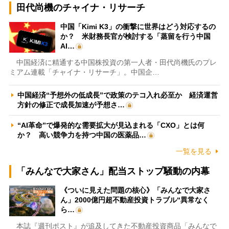
田代尚機のチャイナ・リサーチ
中国「Kimi K3」の衝撃に世界はどう対応するの
か？ 米財務長官が検討する「蒸留を行う中国
AI…
中国経済に精通する中国株投資の第一人者・田代尚機氏のプレ
ミアム連載「チャイナ・リサーチ」。中国企…
中国経済“予想外の低成長”で政策のテコ入れ必至か 経済運営
方針の修正で成長加速が予想さ…
“AI革命”で爆発的な需要拡大が見込まれる「CXO」とは何
か？ 高い競争力を持つ中国の医薬品…
一覧を見る
「みんなで大家さん」配当ストップ騒動の内幕
《ついに見えた問題の核心》「みんなで大家さ
ん」2000億円超不動産投資トラブル“異常なく
ら…
本誌『週刊ポスト』が追及してきた不動産投資商品「みんなで