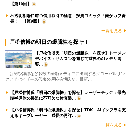
【第10回】
不透明相場に勝つ信用取引の極意 投資コミック「俺がカブ番
長！」【第9回】
一覧を見る
戸松信博の明日の爆騰株を探せ！
【戸松信博氏「明日の爆騰株」を探せ】トーメン
デバイス：サムスンを通じて世界のAIメモリ需
要…
新聞や雑誌など多数の金融メディアに出演するグローバルリン
クアドバイザーズ代表の戸松信博氏が、最新…
【戸松信博氏「明日の爆騰株」を探せ】レーザーテック：最先
端半導体の製造に不可欠な検査装…
【戸松信博氏「明日の爆騰株」を探せ】TDK：AIインフラを支
えるキープレーヤー 成長の再評…
一覧を見る