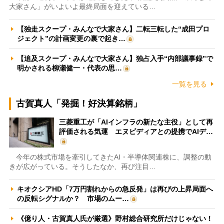
大家さん」がいよいよ最終局面を迎えている…
【独走スクープ・みんなで大家さん】二転三転した“成田プロ
ジェクト”の計画変更の裏で起き…
【追及スクープ・みんなで大家さん】独占入手“内部議事録”で
明かされる柳瀬健一・代表の思…
一覧を見る
古賀真人「発掘！好決算銘柄」
三菱重工が「AIインフラの新たな主役」として再
評価される気運 エヌビディアとの提携でAIデ…
今年の株式市場を牽引してきたAI・半導体関連株に、調整の動
きが広がっている。そうしたなか、再び注目…
キオクシアHD「7万円割れからの急反発」は再びの上昇局面へ
の反転シグナルか？ 市場のムー…
《億り人・古賀真人氏が厳選》野村総合研究所だけじゃない！