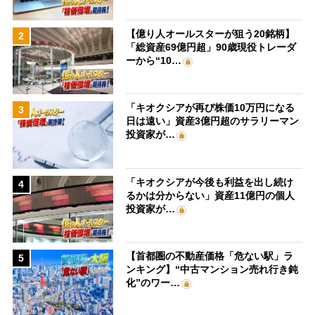
【億り人オールスターが狙う20銘柄】
2
「総資産69億円超」90歳現役トレーダ
ーから“10…
「キオクシアが再び株価10万円になる
3
日は遠い」資産3億円超のサラリーマン
投資家が…
「キオクシアが今後も利益を出し続け
4
るかは分からない」資産11億円の個人
投資家が…
【首都圏の不動産価格「危ない駅」ラ
5
ンキング】“中古マンション売れ行き鈍
化”のワー…