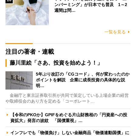
ンバーミング」が日本でも普及 1～2
週間は問…
一覧を見る
注目の著者・連載
藤川里絵「さあ、投資を始めよう！」
5年ぶり改訂の「CGコード」、何が変わったのか
ポイントを解説 企業に成長投資の具体的な説
明…
金融庁と東京証券取引所が共同で策定している上場企業の経営
や取締役会のあり方を定める「コーポレート…
【令和のPKOか】GPIFをめぐる片山財務相の「円資産への投
資拡大」発言の波紋 「国債重視」…
インフレでも「物価負け」しない金融商品「物価連動国債」に