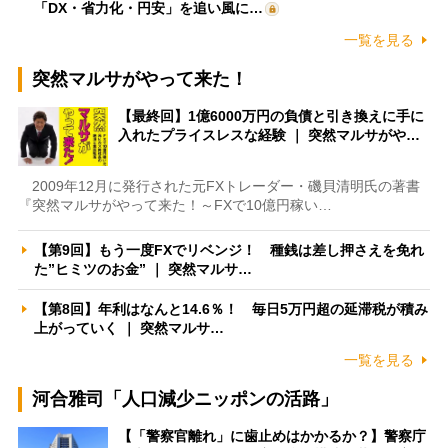
「DX・省力化・円安」を追い風に…
一覧を見る
突然マルサがやって来た！
【最終回】1億6000万円の負債と引き換えに手に
入れたプライスレスな経験 ｜ 突然マルサがや…
2009年12月に発行された元FXトレーダー・磯貝清明氏の著書
『突然マルサがやって来た！～FXで10億円稼い…
【第9回】もう一度FXでリベンジ！ 種銭は差し押さえを免れ
た”ヒミツのお金” ｜ 突然マルサ…
【第8回】年利はなんと14.6％！ 毎日5万円超の延滞税が積み
上がっていく ｜ 突然マルサ…
一覧を見る
河合雅司「人口減少ニッポンの活路」
【「警察官離れ」に歯止めはかかるか？】警察庁