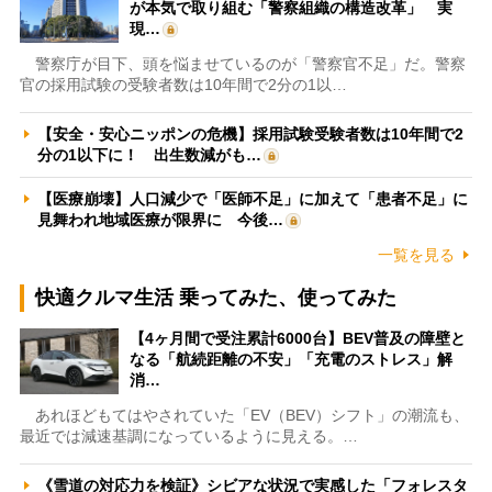
が本気で取り組む「警察組織の構造改革」 実
現…
警察庁が目下、頭を悩ませているのが「警察官不足」だ。警察
官の採用試験の受験者数は10年間で2分の1以…
【安全・安心ニッポンの危機】採用試験受験者数は10年間で2
分の1以下に！ 出生数減がも…
【医療崩壊】人口減少で「医師不足」に加えて「患者不足」に
見舞われ地域医療が限界に 今後…
一覧を見る
快適クルマ生活 乗ってみた、使ってみた
【4ヶ月間で受注累計6000台】BEV普及の障壁と
なる「航続距離の不安」「充電のストレス」解
消…
あれほどもてはやされていた「EV（BEV）シフト」の潮流も、
最近では減速基調になっているように見える。…
《雪道の対応力を検証》シビアな状況で実感した「フォレスタ