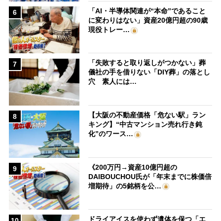
「AI・半導体関連が“本命”であること
6
に変わりはない」資産20億円超の90歳
現役トレー…
「失敗すると取り返しがつかない」葬
7
儀社の手を借りない「DIY葬」の落とし
穴 素人には…
【大阪の不動産価格「危ない駅」ラン
8
キング】“中古マンション売れ行き鈍
化”のワース…
《200万円→資産10億円超の
9
DAIBOUCHOU氏が「年末までに株価倍
増期待」の5銘柄を公…
ドライアイスを使わず遺体を保つ「エ
10