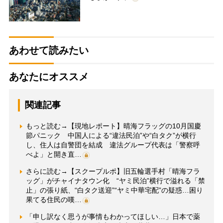
あわせて読みたい
あなたにオススメ
関連記事
もっと読む→【現地レポート】晴海フラッグの10月国慶
節パニック 中国人による“違法民泊”や“白タク”が横行
し、住人は自警団を結成 違法グループ代表は「警察呼
べよ」と開き直…
さらに読む→【スクープルポ】旧五輪選手村「晴海フラ
ッグ」がチャイナタウン化 “ヤミ民泊”横行で溢れる「禁
止」の張り紙、“白タク送迎”“ヤミ中華宅配”の疑惑…困り
果てる住民の嘆…
「申し訳なく思うが事情もわかってほしい…」日本で薬