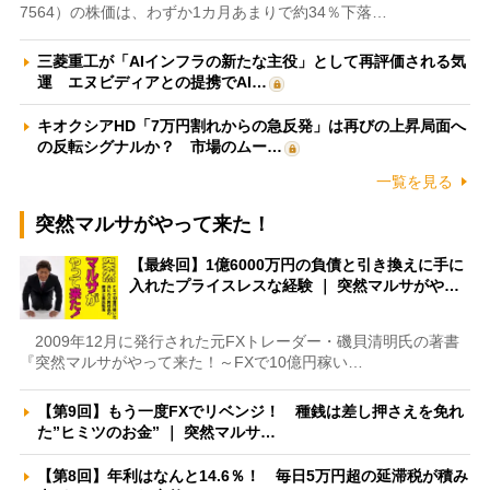
7564）の株価は、わずか1カ月あまりで約34％下落…
三菱重工が「AIインフラの新たな主役」として再評価される気
運 エヌビディアとの提携でAI…
キオクシアHD「7万円割れからの急反発」は再びの上昇局面へ
の反転シグナルか？ 市場のムー…
一覧を見る
突然マルサがやって来た！
【最終回】1億6000万円の負債と引き換えに手に
入れたプライスレスな経験 ｜ 突然マルサがや…
2009年12月に発行された元FXトレーダー・磯貝清明氏の著書
『突然マルサがやって来た！～FXで10億円稼い…
【第9回】もう一度FXでリベンジ！ 種銭は差し押さえを免れ
た”ヒミツのお金” ｜ 突然マルサ…
【第8回】年利はなんと14.6％！ 毎日5万円超の延滞税が積み