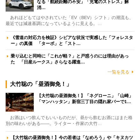
なる「航続距離の不安」「充電のストレス」解
消…
あれほどもてはやされていた「EV（BEV）シフト」の潮流も、
最近では減速基調になっているように見える。…
《雪道の対応力を検証》シビアな状況で実感した「フォレスタ
ー」の真価 「ターボ」と「スト…
乗り込むと同時に「これが軽？」と戸惑うのには理由があっ
た 「日産ルークス」さらなる躍進…
一覧を見る
大竹聡の「昼酒御免！」
【大竹聡の昼酒御免！】「ネグローニ」「山崎」
「マンハッタン」新宿三丁目の隠れ家バーで1…
お酒はいつ飲んでもいいものだが、昼から飲むお酒にはまた格
別の味わいがある――。ライター・作家の大竹…
【大竹聡の昼酒御免！】今の若者は「なめろう」や「キヌカツ