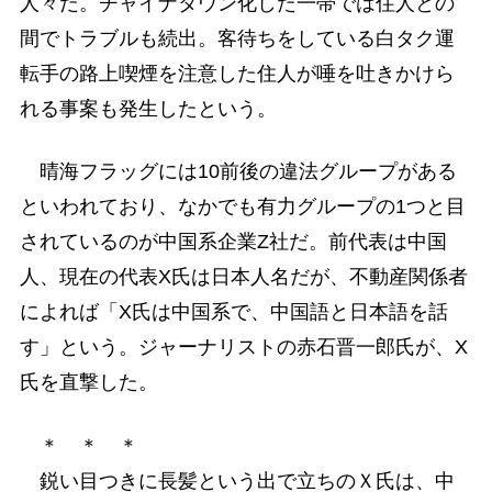
人々だ。チャイナタウン化した一帯では住人との
間でトラブルも続出。客待ちをしている白タク運
転手の路上喫煙を注意した住人が唾を吐きかけら
れる事案も発生したという。
晴海フラッグには10前後の違法グループがある
といわれており、なかでも有力グループの1つと目
されているのが中国系企業Z社だ。前代表は中国
人、現在の代表X氏は日本人名だが、不動産関係者
によれば「X氏は中国系で、中国語と日本語を話
す」という。ジャーナリストの赤石晋一郎氏が、X
氏を直撃した。
＊ ＊ ＊
鋭い目つきに長髪という出で立ちのＸ氏は、中