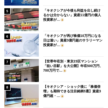
「キオクシアが今後も利益を出し続け
5
るかは分からない」資産11億円の個人
投資家が…
「キオクシアが再び株価10万円になる
6
日は遠い」資産3億円超のサラリーマン
投資家が…
【世帯年収別・東京23区マンション
7
「狙い目駅」を大公開】年収500万円、
700万円で…
【キオクシア・ショック後に「株価倍
8
増」も期待できる注目銘柄5選】資産3
億円超・…