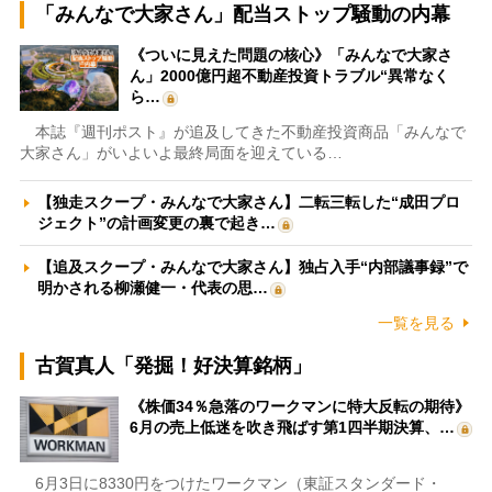
「みんなで大家さん」配当ストップ騒動の内幕
《ついに見えた問題の核心》「みんなで大家さ
ん」2000億円超不動産投資トラブル“異常なく
ら…
本誌『週刊ポスト』が追及してきた不動産投資商品「みんなで
大家さん」がいよいよ最終局面を迎えている…
【独走スクープ・みんなで大家さん】二転三転した“成田プロ
ジェクト”の計画変更の裏で起き…
【追及スクープ・みんなで大家さん】独占入手“内部議事録”で
明かされる柳瀬健一・代表の思…
一覧を見る
古賀真人「発掘！好決算銘柄」
《株価34％急落のワークマンに特大反転の期待》
6月の売上低迷を吹き飛ばす第1四半期決算、…
6月3日に8330円をつけたワークマン（東証スタンダード・