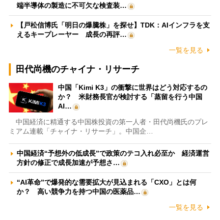
端半導体の製造に不可欠な検査装…
【戸松信博氏「明日の爆騰株」を探せ】TDK：AIインフラを支
えるキープレーヤー 成長の再評…
一覧を見る
田代尚機のチャイナ・リサーチ
中国「Kimi K3」の衝撃に世界はどう対応するの
か？ 米財務長官が検討する「蒸留を行う中国
AI…
中国経済に精通する中国株投資の第一人者・田代尚機氏のプレ
ミアム連載「チャイナ・リサーチ」。中国企…
中国経済“予想外の低成長”で政策のテコ入れ必至か 経済運営
方針の修正で成長加速が予想さ…
“AI革命”で爆発的な需要拡大が見込まれる「CXO」とは何
か？ 高い競争力を持つ中国の医薬品…
一覧を見る