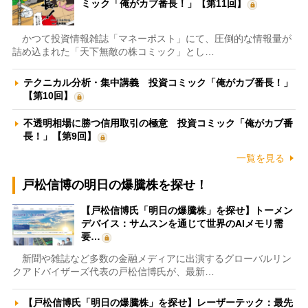
ミック「俺がカブ番長！」【第11回】
かつて投資情報雑誌「マネーポスト」にて、圧倒的な情報量が
詰め込まれた「天下無敵の株コミック」とし…
テクニカル分析・集中講義 投資コミック「俺がカブ番長！」
【第10回】
不透明相場に勝つ信用取引の極意 投資コミック「俺がカブ番
長！」【第9回】
一覧を見る
戸松信博の明日の爆騰株を探せ！
【戸松信博氏「明日の爆騰株」を探せ】トーメン
デバイス：サムスンを通じて世界のAIメモリ需
要…
新聞や雑誌など多数の金融メディアに出演するグローバルリン
クアドバイザーズ代表の戸松信博氏が、最新…
【戸松信博氏「明日の爆騰株」を探せ】レーザーテック：最先