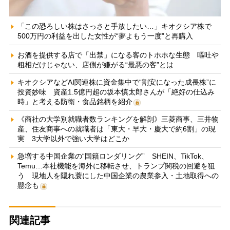
「この恐ろしい株はさっさと手放したい…」キオクシア株で
500万円の利益を出した女性が“夢よもう一度”と再購入
お酒を提供する店で「出禁」になる客のトホホな生態 嘔吐や
粗相だけじゃない、店側が嫌がる“最悪の客”とは
キオクシアなどAI関連株に資金集中で“割安になった成長株”に
投資妙味 資産1.5億円超の坂本慎太郎さんが「絶好の仕込み
時」と考える防衛・食品銘柄を紹介
《商社の大学別就職者数ランキングを解剖》三菱商事、三井物
産、住友商事への就職者は「東大・早大・慶大で約6割」の現
実 3大学以外で強い大学はどこか
急増する中国企業の“国籍ロンダリング” SHEIN、TikTok、
Temu…本社機能を海外に移転させ、トランプ関税の回避を狙
う 現地人を隠れ蓑にした中国企業の農業参入・土地取得への
懸念も
関連記事