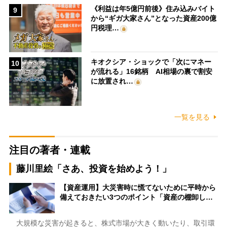
《利益は年5億円前後》住み込みバイト
9
から“ギガ大家さん”となった資産200億
円税理…
キオクシア・ショックで「次にマネー
10
が流れる」16銘柄 AI相場の裏で割安
に放置され…
一覧を見る
注目の著者・連載
藤川里絵「さあ、投資を始めよう！」
【資産運用】大災害時に慌てないために平時から
備えておきたい3つのポイント「資産の棚卸し…
大規模な災害が起きると、株式市場が大きく動いたり、取引環