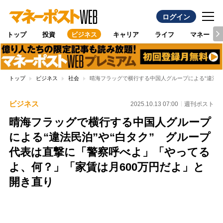
ログイン
トップ
投資
ビジネス
キャリア
ライフ
マネー
トップ
ビジネス
社会
晴海フラッグで横行する中国人グループによる“違法民
ビジネス
2025.10.13 07:00
週刊ポスト
晴海フラッグで横行する中国人グループ
による“違法民泊”や“白タク” グループ
代表は直撃に「警察呼べよ」「やってる
よ、何？」「家賃は月600万円だよ」と
開き直り
Loaded
:
96.26%
/
Unmute