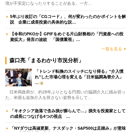
境が不安定になったりすることがある。一方…
5年ぶり改訂の「CGコード」、何が変わったのかポイントを解
説 企業に成長投資の具体的な説…
【令和のPKOか】GPIFをめぐる片山財務相の「円資産への投
資拡大」発言の波紋 「国債重視」…
一覧を見る
森口亮「まるわかり市況分析」
「トレンド転換のスイッチになり得る」“介入慣
れ”した市場心理を変える「日米協調為替介入」
…
日米両政府が、約28年ぶりとなる円買いの協調介入に踏み切っ
た。米国も追加介入を辞さない姿勢を示して…
「キオクシア急落で含み損が膨らんで…」損失を投資家として
の成長につなげる4つの視点 …
「NYダウは高値更新、ナスダック・S&P500は足踏み」が意味