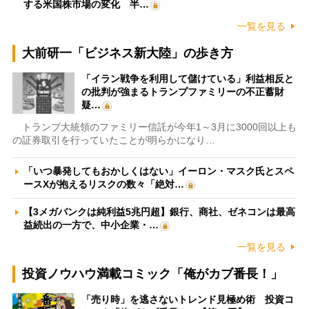
する米国株市場の変化 半…
一覧を見る
大前研一「ビジネス新大陸」の歩き方
「イラン戦争を利用して儲けている」利益相反と
の批判が強まるトランプファミリーの不正蓄財
疑…
トランプ大統領のファミリー信託が今年1～3月に3000回以上も
の証券取引を行っていたことが明らかになり…
「いつ暴発してもおかしくはない」イーロン・マスク氏とスペ
ースXが抱えるリスクの数々「絶対…
【3メガバンクは純利益5兆円超】銀行、商社、ゼネコンは最高
益続出の一方で、中小企業・…
一覧を見る
投資ノウハウ満載コミック「俺がカブ番長！」
「売り時」を逃さないトレンド見極め術 投資コ