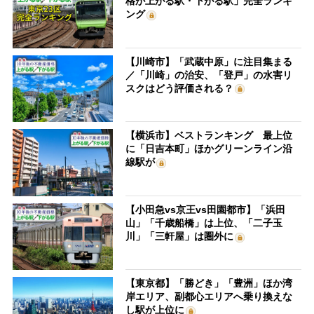
格が上がる駅・下がる駅」完全ランキ
ング
【川崎市】「武蔵中原」に注目集まる
／「川崎」の治安、「登戸」の水害リ
スクはどう評価される？
【横浜市】ベストランキング 最上位
に「日吉本町」ほかグリーンライン沿
線駅が
【小田急vs京王vs田園都市】「浜田
山」「千歳船橋」は上位、「二子玉
川」「三軒屋」は圏外に
【東京都】「勝どき」「豊洲」ほか湾
岸エリア、副都心エリアへ乗り換えな
し駅が上位に