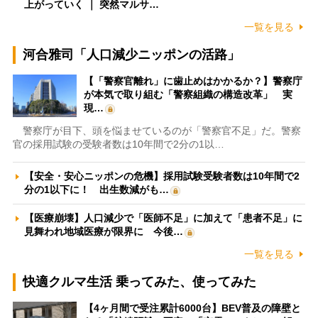
上がっていく ｜ 突然マルサ…
一覧を見る
河合雅司「人口減少ニッポンの活路」
【「警察官離れ」に歯止めはかかるか？】警察庁
が本気で取り組む「警察組織の構造改革」 実
現…
警察庁が目下、頭を悩ませているのが「警察官不足」だ。警察
官の採用試験の受験者数は10年間で2分の1以…
【安全・安心ニッポンの危機】採用試験受験者数は10年間で2
分の1以下に！ 出生数減がも…
【医療崩壊】人口減少で「医師不足」に加えて「患者不足」に
見舞われ地域医療が限界に 今後…
一覧を見る
快適クルマ生活 乗ってみた、使ってみた
【4ヶ月間で受注累計6000台】BEV普及の障壁と