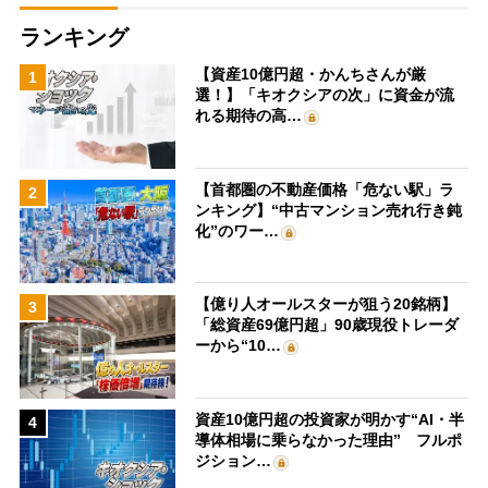
ランキング
【資産10億円超・かんちさんが厳
1
選！】「キオクシアの次」に資金が流
れる期待の高…
【首都圏の不動産価格「危ない駅」ラ
2
ンキング】“中古マンション売れ行き鈍
化”のワー…
【億り人オールスターが狙う20銘柄】
3
「総資産69億円超」90歳現役トレーダ
ーから“10…
資産10億円超の投資家が明かす“AI・半
4
導体相場に乗らなかった理由” フルポ
ジション…