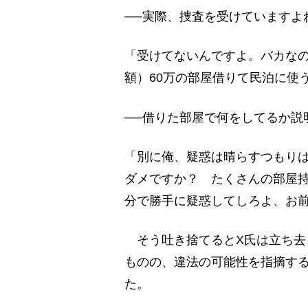
──実際、捜査を受けていますよ
「受けてないんですよ。バカな
額）60万の部屋借りて民泊に使
──借りた部屋で何をしてるか説
「別に俺、疑惑は晴らすつもり
ダメですか？ たくさんの部屋
分で勝手に疑惑してしろよ、お
そう吐き捨てるとX氏は立ち去
ものの、違法の可能性を指摘す
た。