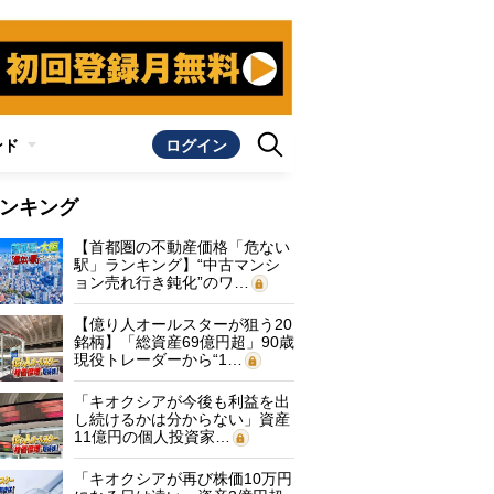
ンド
ログイン
ンキング
【首都圏の不動産価格「危ない
駅」ランキング】“中古マンシ
ョン売れ行き鈍化”のワ…
【億り人オールスターが狙う20
銘柄】「総資産69億円超」90歳
現役トレーダーから“1…
「キオクシアが今後も利益を出
し続けるかは分からない」資産
11億円の個人投資家…
「キオクシアが再び株価10万円