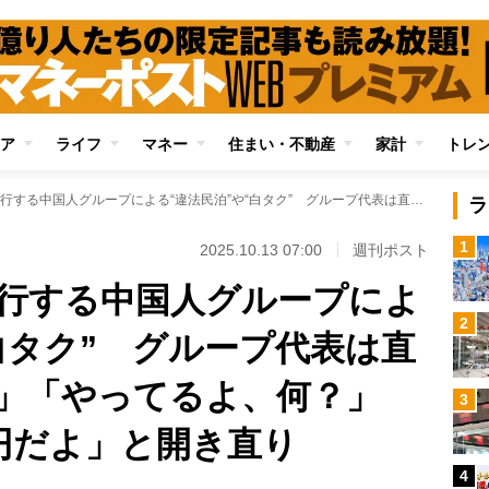
ア
ライフ
マネー
住まい・不動産
家計
トレ
晴海フラッグで横行する中国人グループによる“違法民泊”や“白タク” グループ代表は直撃に「警察呼べよ」「やってるよ、何？」「家賃は月600万円だよ」と開き直り
ラ
1
2025.10.13 07:00
週刊ポスト
行する中国人グループによ
2
白タク” グループ代表は直
」「やってるよ、何？」
3
万円だよ」と開き直り
4