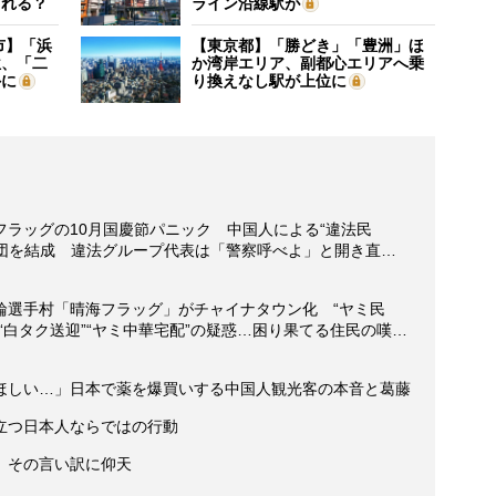
される？
ライン沿線駅が
市】「浜
【東京都】「勝どき」「豊洲」ほ
位、「二
か湾岸エリア、副都心エリアへ乗
外に
り換えなし駅が上位に
ラッグの10月国慶節パニック 中国人による“違法民
警団を結成 違法グループ代表は「警察呼べよ」と開き直…
輪選手村「晴海フラッグ」がチャイナタウン化 “ヤミ民
“白タク送迎”“ヤミ中華宅配”の疑惑…困り果てる住民の嘆…
ほしい…」日本で薬を爆買いする中国人観光客の本音と葛藤
立つ日本人ならではの行動
、その言い訳に仰天