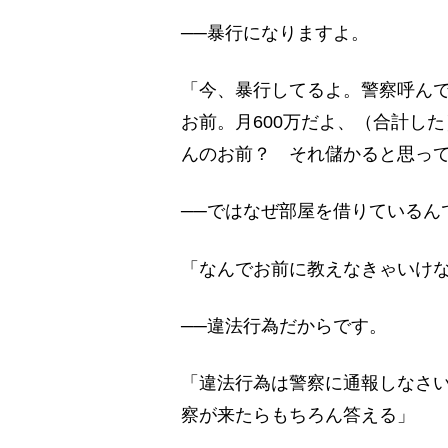
──暴行になりますよ。
「今、暴行してるよ。警察呼ん
お前。月600万だよ、（合計し
んのお前？ それ儲かると思っ
──ではなぜ部屋を借りているん
「なんでお前に教えなきゃいけ
──違法行為だからです。
「違法行為は警察に通報しなさ
察が来たらもちろん答える」