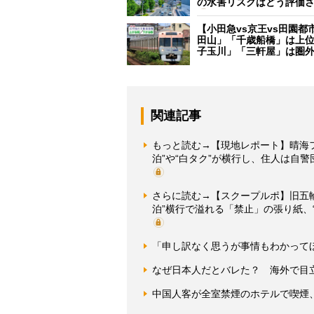
の水害リスクはどう評価
【小田急vs京王vs田園都
田山」「千歳船橋」は上
子玉川」「三軒屋」は圏
関連記事
もっと読む→【現地レポート】晴海フ
泊”や“白タク”が横行し、住人は自
さらに読む→【スクープルポ】旧五
泊”横行で溢れる「禁止」の張り紙、
「申し訳なく思うが事情もわかって
なぜ日本人だとバレた？ 海外で目
中国人客が全室禁煙のホテルで喫煙