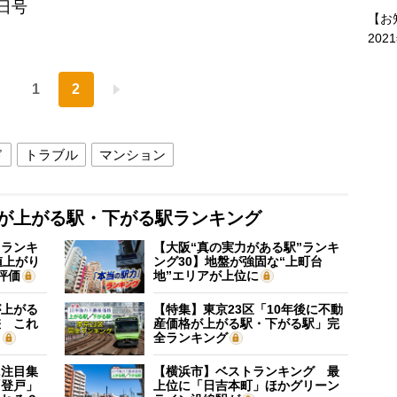
4日号
【お
202
1
2
ド
トラブル
マンション
格が上がる駅・下がる駅ランキング
”ランキ
【大阪“真の実力がある駅”ランキ
値上がり
ング30】地盤が強固な“上町台
評価
地”エリアが上位に
が上がる
【特集】東京23区「10年後に不動
差 これ
産価格が上がる駅・下がる駅」完
？
全ランキング
に注目集
【横浜市】ベストランキング 最
「登戸」
上位に「日吉本町」ほかグリーン