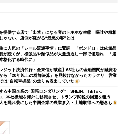
を提供する店で「出禁」になる客のトホホな生態 嘔吐や粗相
じゃない、店側が嫌がる“最悪の客”とは
生に人気の「シール流通事情」に変調 「ボンドロ」は依然品
態が続くが、模倣品や類似品が大量流通し一部で値崩れ 「選
本格化する時代に」
レジット決済代行・全東信が破産】63社もの金融機関が融資を
がら「20年以上の粉飾決算」を見抜けなかったカラクリ 営業
では“自転車操業”の焦りも表出していた
する中国企業の“国籍ロンダリング” SHEIN、TikTok、
mu…本社機能を海外に移転させ、トランプ関税の回避を狙う
人を隠れ蓑にした中国企業の農業参入・土地取得への懸念も