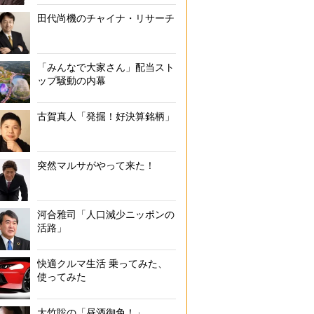
田代尚機のチャイナ・リサーチ
「みんなで大家さん」配当スト
ップ騒動の内幕
古賀真人「発掘！好決算銘柄」
突然マルサがやって来た！
河合雅司「人口減少ニッポンの
活路」
快適クルマ生活 乗ってみた、
使ってみた
大竹聡の「昼酒御免！」