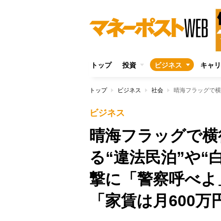
トップ
投資
ビジネス
キャリ
トップ
ビジネス
社会
ビジネス
晴海フラッグで横
る“違法民泊”や“
撃に「警察呼べよ
「家賃は月600