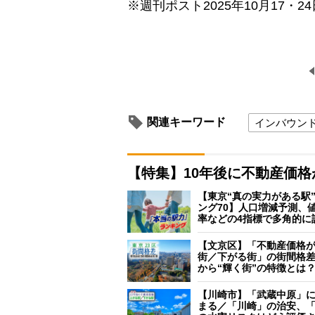
※週刊ポスト2025年10月17・2
関連キーワード
インバウン
【特集】10年後に不動産価
【東京“真の実力がある駅
ング70】人口増減予測、
率などの4指標で多角的に
【文京区】「不動産価格
街／下がる街」の街間格
から“輝く街”の特徴とは
【川崎市】「武蔵中原」
まる／「川崎」の治安、