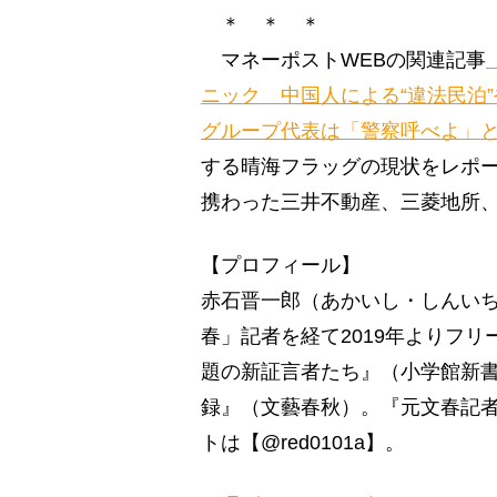
＊ ＊ ＊
マネーポストWEBの関連記事
ニック 中国人による“違法民泊
グループ代表は「警察呼べよ」
する晴海フラッグの現状をレポ
携わった三井不動産、三菱地所
【プロフィール】
赤石晋一郎（あかいし・しんいち
春」記者を経て2019年よりフ
題の新証言者たち』（小学館新
録』（文藝春秋）。『元文春記者チ
トは【@red0101a】。