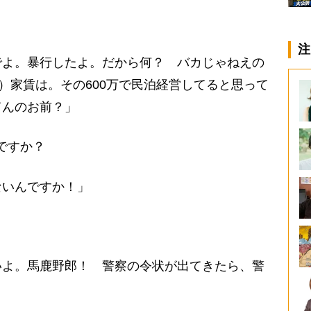
注
でよ。暴行したよ。だから何？ バカじゃねえの
た）家賃は。その600万で民泊経営してると思って
てんのお前？」
ですか？
ないんですか！」
いよ。馬鹿野郎！ 警察の令状が出てきたら、警