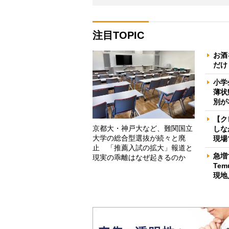
注目TOPIC
お酒
だけ
小学
薄状
別が
【ク
京都大・神戸大など、難関国立
しな
大学の総合型選抜が続々と廃
現場
止 「推薦入試の拡大」報道と
急増
現実の乖離はなぜ起きるのか
Te
現地