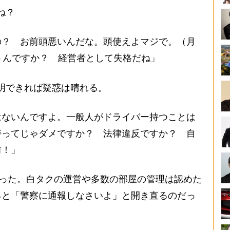
ね？
の？ お前頭悪いんだな。頭使えよマジで。（月
うんですか？ 経営者として失格だね」
明できれば疑惑は晴れる。
はないんですよ。一般人がドライバー持つことは
持ってじゃダメですか？ 法律違反ですか？ 自
前！」
った。白タクの運営や多数の部屋の管理は認めた
ると「警察に通報しなさいよ」と開き直るのだっ