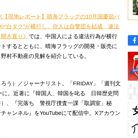
《【現地レポート】晴海フラッグの10月国慶節パ
”や“白タク”が横行し、住人は自警団を結成 違法
と開き直り》
では、中国人による違法行為が横行
ートするとともに、晴海フラッグの開発・販売に
、野村不動産の見解を紹介している。
ろう）／ジャーナリスト。「FRIDAY」「週刊文
リーに。近著に『韓国人、韓国を叱る 日韓歴史問
書）、『完落ち 警視庁捜査一課「取調室」秘
ャンネル』をYouTubeにて配信中。Xアカウン