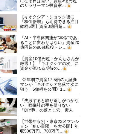
になる日は遠い」資産3億円超
のサラリーマン投資家…
【キオクシア・ショック後に
「株価倍増」も期待できる注目
銘柄5選】資産3億円超…
「AI・半導体関連が“本命”であ
ることに変わりはない」資産20
億円超の90歳現役トレ…
【資産10億円超・かんちさんが
厳選！】「キオクシアの次」に
資金が流れる期待の…
《2年弱で資産17.5倍の元証券
マンが「キオクシア急落で次に
狙う」5銘柄を公開》1…
「失敗すると取り返しがつかな
い」葬儀社の手を借りない
「DIY葬」の落とし穴 素人
に…
【世帯年収別・東京23区マンシ
ョン「狙い目駅」を大公開】年
収500万円、700万円…