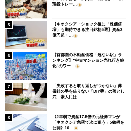
現役トレー…
【キオクシア・ショック後に「株価倍
5
増」も期待できる注目銘柄5選】資産3
億円超・…
【首都圏の不動産価格「危ない駅」ラ
6
ンキング】“中古マンション売れ行き鈍
化”のワー…
「失敗すると取り返しがつかない」葬
7
儀社の手を借りない「DIY葬」の落とし
穴 素人には…
《2年弱で資産17.5倍の元証券マンが
8
「キオクシア急落で次に狙う」5銘柄を
公開》10…