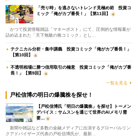
「売り時」を逃さないトレンド見極め術 投資コ
ミック「俺がカブ番長！」【第11回】
かつて投資情報雑誌「マネーポスト」にて、圧倒的な情報量が
詰め込まれた「天下無敵の株コミック」とし…
テクニカル分析・集中講義 投資コミック「俺がカブ番長！」
【第10回】
不透明相場に勝つ信用取引の極意 投資コミック「俺がカブ番
長！」【第9回】
一覧を見る
戸松信博の明日の爆騰株を探せ！
【戸松信博氏「明日の爆騰株」を探せ】トーメン
デバイス：サムスンを通じて世界のAIメモリ需
要…
新聞や雑誌など多数の金融メディアに出演するグローバルリン
クアドバイザーズ代表の戸松信博氏が、最新…