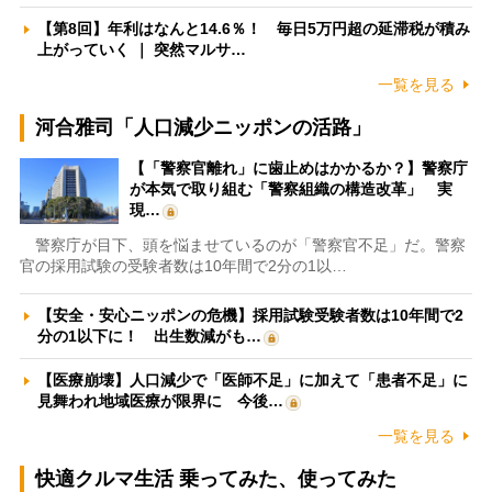
【第8回】年利はなんと14.6％！ 毎日5万円超の延滞税が積み
上がっていく ｜ 突然マルサ…
一覧を見る
河合雅司「人口減少ニッポンの活路」
【「警察官離れ」に歯止めはかかるか？】警察庁
が本気で取り組む「警察組織の構造改革」 実
現…
警察庁が目下、頭を悩ませているのが「警察官不足」だ。警察
官の採用試験の受験者数は10年間で2分の1以…
【安全・安心ニッポンの危機】採用試験受験者数は10年間で2
分の1以下に！ 出生数減がも…
【医療崩壊】人口減少で「医師不足」に加えて「患者不足」に
見舞われ地域医療が限界に 今後…
一覧を見る
快適クルマ生活 乗ってみた、使ってみた