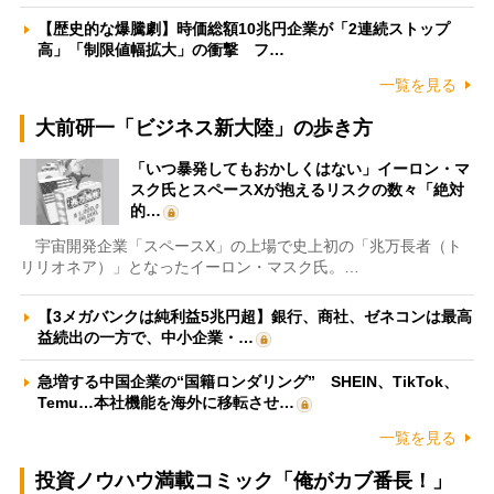
【歴史的な爆騰劇】時価総額10兆円企業が「2連続ストップ
高」「制限値幅拡大」の衝撃 フ…
一覧を見る
大前研一「ビジネス新大陸」の歩き方
「いつ暴発してもおかしくはない」イーロン・マ
スク氏とスペースXが抱えるリスクの数々「絶対
的…
宇宙開発企業「スペースX」の上場で史上初の「兆万長者（ト
リリオネア）」となったイーロン・マスク氏。…
【3メガバンクは純利益5兆円超】銀行、商社、ゼネコンは最高
益続出の一方で、中小企業・…
急増する中国企業の“国籍ロンダリング” SHEIN、TikTok、
Temu…本社機能を海外に移転させ…
一覧を見る
投資ノウハウ満載コミック「俺がカブ番長！」