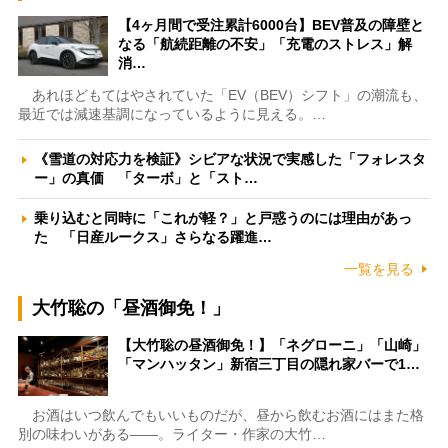
【4ヶ月間で受注累計6000台】BEV普及の障壁と
なる「航続距離の不安」「充電のストレス」解
消…
あれほどもてはやされていた「EV（BEV）シフト」の潮流も、
最近では減速基調になっているように見える。…
《雪道の対応力を検証》シビアな状況で実感した「フォレスタ
ー」の真価 「ターボ」と「スト…
乗り込むと同時に「これが軽？」と戸惑うのには理由があっ
た 「日産ルークス」さらなる躍進…
一覧を見る
大竹聡の「昼酒御免！」
【大竹聡の昼酒御免！】「ネグローニ」「山崎」
「マンハッタン」新宿三丁目の隠れ家バーで1…
お酒はいつ飲んでもいいものだが、昼から飲むお酒にはまた格
別の味わいがある――。ライター・作家の大竹…