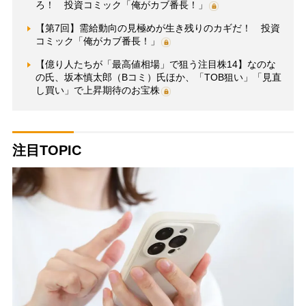
ろ！ 投資コミック「俺がカブ番長！」
【第7回】需給動向の見極めが生き残りのカギだ！ 投資
コミック「俺がカブ番長！」
【億り人たちが「最高値相場」で狙う注目株14】なのな
の氏、坂本慎太郎（Bコミ）氏ほか、「TOB狙い」「見直
し買い」で上昇期待のお宝株
注目TOPIC