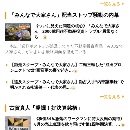
一覧を見る
「みんなで大家さん」配当ストップ騒動の内幕
《ついに見えた問題の核心》「みんなで大家さ
ん」2000億円超不動産投資トラブル“異常なく
ら…
本誌『週刊ポスト』が追及してきた不動産投資商品「みんなで
大家さん」がいよいよ最終局面を迎えている…
【独走スクープ・みんなで大家さん】二転三転した“成田プロ
ジェクト”の計画変更の裏で起き…
【追及スクープ・みんなで大家さん】独占入手“内部議事録”で
明かされる柳瀬健一・代表の思…
一覧を見る
古賀真人「発掘！好決算銘柄」
《株価34％急落のワークマンに特大反転の期待》
6月の売上低迷を吹き飛ばす第1四半期決算、…