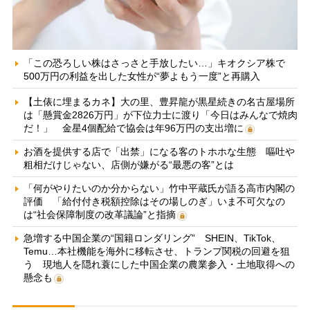
「この恐ろしい株はさっさと手放したい…」キオクシア株で
500万円の利益を出した女性が“夢よもう一度”と再購入
【土俵に埋まるカネ】大の里、豊昇龍が黒星続きの名古屋場所
は「懸賞金2826万円」が下位力士に渡り「今日はみんなで焼肉
だ！」 金星4個配給で協会は年96万円の支出増に
お酒を提供する店で「出禁」になる客のトホホな生態 嘔吐や
粗相だけじゃない、店側が嫌がる“最悪の客”とは
「何がやりたいのか分からない」竹中平蔵氏が語る高市内閣の
評価 「給付付き税額控除はその場しのぎ」いま不可欠なの
は“社会保障制度の改革議論”と指摘
急増する中国企業の“国籍ロンダリング” SHEIN、TikTok、
Temu…本社機能を海外に移転させ、トランプ関税の回避を狙
う 現地人を隠れ蓑にした中国企業の農業参入・土地取得への
懸念も