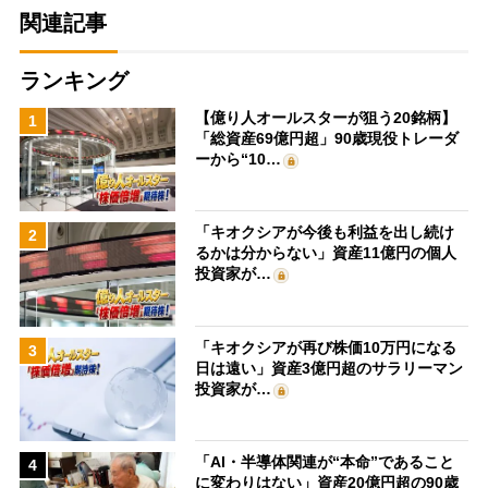
関連記事
ランキング
【億り人オールスターが狙う20銘柄】
1
「総資産69億円超」90歳現役トレーダ
ーから“10…
「キオクシアが今後も利益を出し続け
2
るかは分からない」資産11億円の個人
投資家が…
「キオクシアが再び株価10万円になる
3
日は遠い」資産3億円超のサラリーマン
投資家が…
「AI・半導体関連が“本命”であること
4
に変わりはない」資産20億円超の90歳