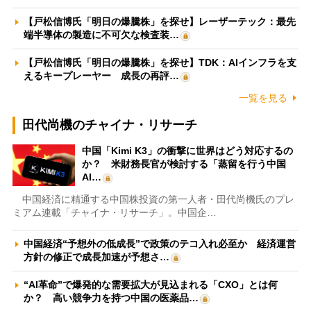
【戸松信博氏「明日の爆騰株」を探せ】レーザーテック：最先
端半導体の製造に不可欠な検査装…
【戸松信博氏「明日の爆騰株」を探せ】TDK：AIインフラを支
えるキープレーヤー 成長の再評…
一覧を見る
田代尚機のチャイナ・リサーチ
中国「Kimi K3」の衝撃に世界はどう対応するの
か？ 米財務長官が検討する「蒸留を行う中国
AI…
中国経済に精通する中国株投資の第一人者・田代尚機氏のプレ
ミアム連載「チャイナ・リサーチ」。中国企…
中国経済“予想外の低成長”で政策のテコ入れ必至か 経済運営
方針の修正で成長加速が予想さ…
“AI革命”で爆発的な需要拡大が見込まれる「CXO」とは何
か？ 高い競争力を持つ中国の医薬品…