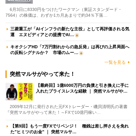
6月3日に8330円をつけたワークマン（東証スタンダード・
7564）の株価は、わずか1カ月あまりで約34％下落…
三菱重工が「AIインフラの新たな主役」として再評価される気
運 エヌビディアとの提携でAI…
キオクシアHD「7万円割れからの急反発」は再びの上昇局面へ
の反転シグナルか？ 市場のムー…
一覧を見る
突然マルサがやって来た！
【最終回】1億6000万円の負債と引き換えに手に
入れたプライスレスな経験 ｜ 突然マルサがや…
2009年12月に発行された元FXトレーダー・磯貝清明氏の著書
『突然マルサがやって来た！～FXで10億円稼い…
【第9回】もう一度FXでリベンジ！ 種銭は差し押さえを免れ
た”ヒミツのお金” ｜ 突然マルサ…