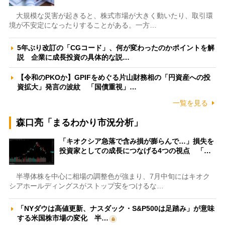
大規模な災害が起きると、株式市場が大きく動いたり、取引環
境が不安定になったりすることがある。一方…
5年ぶり改訂の「CGコード」、何が変わったのかポイントを解
説 企業に成長投資の具体的な説…
【令和のPKOか】GPIFをめぐる片山財務相の「円資産への投
資拡大」発言の波紋 「国債重視」…
一覧を見る
森口亮「まるわかり市況分析」
「キオクシア急落で含み損が膨らんで…」損失を
投資家としての成長につなげる4つの視点 「…
半導体株を中心に相場の調整色が強まり、7月中旬にはキオク
シアホールディングスがストップ安をつけるな…
「NYダウは高値更新、ナスダック・S&P500は足踏み」が意味
する米国株市場の変化 半…