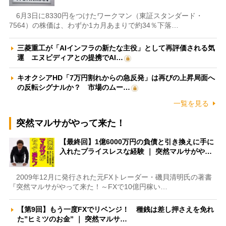
6月3日に8330円をつけたワークマン（東証スタンダード・
7564）の株価は、わずか1カ月あまりで約34％下落…
三菱重工が「AIインフラの新たな主役」として再評価される気
運 エヌビディアとの提携でAI…
キオクシアHD「7万円割れからの急反発」は再びの上昇局面へ
の反転シグナルか？ 市場のムー…
一覧を見る
突然マルサがやって来た！
【最終回】1億6000万円の負債と引き換えに手に
入れたプライスレスな経験 ｜ 突然マルサがや…
2009年12月に発行された元FXトレーダー・磯貝清明氏の著書
『突然マルサがやって来た！～FXで10億円稼い…
【第9回】もう一度FXでリベンジ！ 種銭は差し押さえを免れ
た”ヒミツのお金” ｜ 突然マルサ…