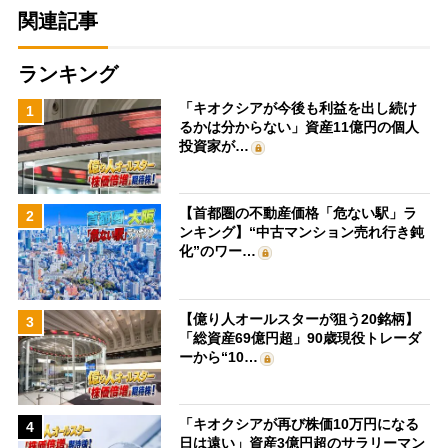
関連記事
ランキング
「キオクシアが今後も利益を出し続け
1
るかは分からない」資産11億円の個人
投資家が…
【首都圏の不動産価格「危ない駅」ラ
2
ンキング】“中古マンション売れ行き鈍
化”のワー…
【億り人オールスターが狙う20銘柄】
3
「総資産69億円超」90歳現役トレーダ
ーから“10…
「キオクシアが再び株価10万円になる
4
日は遠い」資産3億円超のサラリーマン