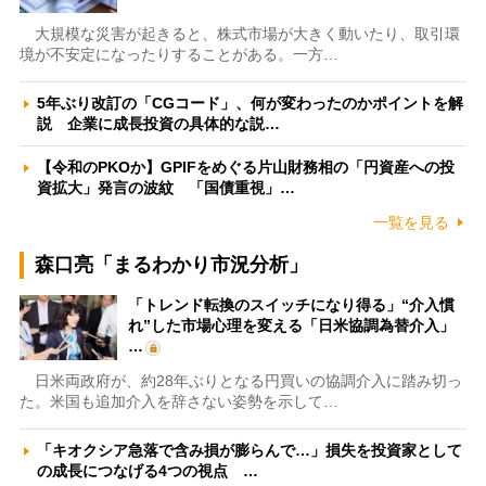
大規模な災害が起きると、株式市場が大きく動いたり、取引環
境が不安定になったりすることがある。一方…
5年ぶり改訂の「CGコード」、何が変わったのかポイントを解
説 企業に成長投資の具体的な説…
【令和のPKOか】GPIFをめぐる片山財務相の「円資産への投
資拡大」発言の波紋 「国債重視」…
一覧を見る
森口亮「まるわかり市況分析」
「トレンド転換のスイッチになり得る」“介入慣
れ”した市場心理を変える「日米協調為替介入」
…
日米両政府が、約28年ぶりとなる円買いの協調介入に踏み切っ
た。米国も追加介入を辞さない姿勢を示して…
「キオクシア急落で含み損が膨らんで…」損失を投資家として
の成長につなげる4つの視点 …