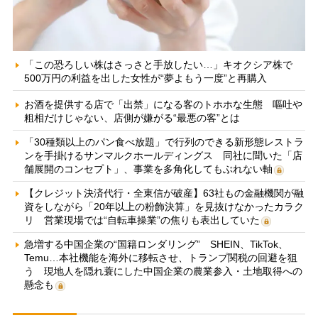
「この恐ろしい株はさっさと手放したい…」キオクシア株で
500万円の利益を出した女性が“夢よもう一度”と再購入
お酒を提供する店で「出禁」になる客のトホホな生態 嘔吐や
粗相だけじゃない、店側が嫌がる“最悪の客”とは
「30種類以上のパン食べ放題」で行列のできる新形態レストラ
ンを手掛けるサンマルクホールディングス 同社に聞いた「店
舗展開のコンセプト」、事業を多角化してもぶれない軸
【クレジット決済代行・全東信が破産】63社もの金融機関が融
資をしながら「20年以上の粉飾決算」を見抜けなかったカラク
リ 営業現場では“自転車操業”の焦りも表出していた
急増する中国企業の“国籍ロンダリング” SHEIN、TikTok、
Temu…本社機能を海外に移転させ、トランプ関税の回避を狙
う 現地人を隠れ蓑にした中国企業の農業参入・土地取得への
懸念も