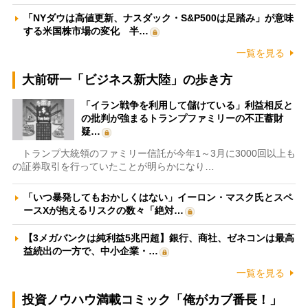
「NYダウは高値更新、ナスダック・S&P500は足踏み」が意味
する米国株市場の変化 半…
一覧を見る
大前研一「ビジネス新大陸」の歩き方
「イラン戦争を利用して儲けている」利益相反と
の批判が強まるトランプファミリーの不正蓄財
疑…
トランプ大統領のファミリー信託が今年1～3月に3000回以上も
の証券取引を行っていたことが明らかになり…
「いつ暴発してもおかしくはない」イーロン・マスク氏とスペ
ースXが抱えるリスクの数々「絶対…
【3メガバンクは純利益5兆円超】銀行、商社、ゼネコンは最高
益続出の一方で、中小企業・…
一覧を見る
投資ノウハウ満載コミック「俺がカブ番長！」