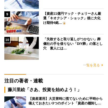
【資産11億円マック・チェリーさん厳
9
選「キオクシア・ショック」後に大化
け期待4銘…
「失敗すると取り返しがつかない」葬
10
儀社の手を借りない「DIY葬」の落とし
穴 素人には…
一覧を見る
注目の著者・連載
藤川里絵「さあ、投資を始めよう！」
【資産運用】大災害時に慌てないために平時から
備えておきたい3つのポイント「資産の棚卸し…