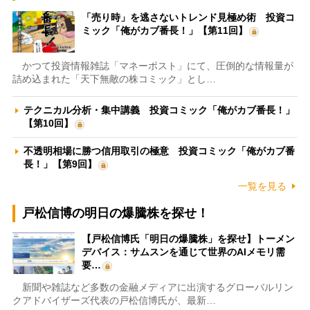
「売り時」を逃さないトレンド見極め術 投資コ
ミック「俺がカブ番長！」【第11回】
かつて投資情報雑誌「マネーポスト」にて、圧倒的な情報量が
詰め込まれた「天下無敵の株コミック」とし…
テクニカル分析・集中講義 投資コミック「俺がカブ番長！」
【第10回】
不透明相場に勝つ信用取引の極意 投資コミック「俺がカブ番
長！」【第9回】
一覧を見る
戸松信博の明日の爆騰株を探せ！
【戸松信博氏「明日の爆騰株」を探せ】トーメン
デバイス：サムスンを通じて世界のAIメモリ需
要…
新聞や雑誌など多数の金融メディアに出演するグローバルリン
クアドバイザーズ代表の戸松信博氏が、最新…