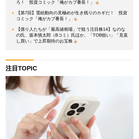
ろ！ 投資コミック「俺がカブ番長！」
【第7回】需給動向の見極めが生き残りのカギだ！ 投資
コミック「俺がカブ番長！」
【億り人たちが「最高値相場」で狙う注目株14】なのな
の氏、坂本慎太郎（Bコミ）氏ほか、「TOB狙い」「見直
し買い」で上昇期待のお宝株
注目TOPIC