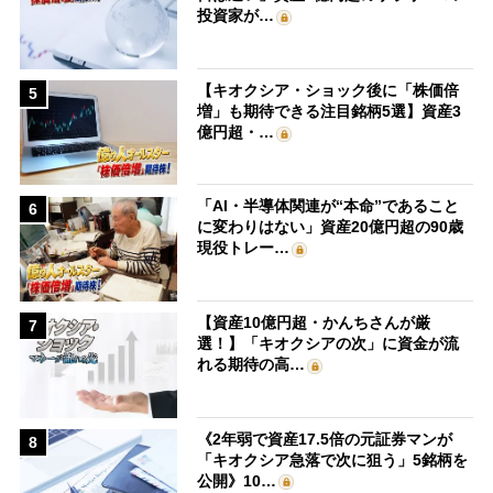
投資家が…
【キオクシア・ショック後に「株価倍
5
増」も期待できる注目銘柄5選】資産3
億円超・…
「AI・半導体関連が“本命”であること
6
に変わりはない」資産20億円超の90歳
現役トレー…
【資産10億円超・かんちさんが厳
7
選！】「キオクシアの次」に資金が流
れる期待の高…
《2年弱で資産17.5倍の元証券マンが
8
「キオクシア急落で次に狙う」5銘柄を
公開》10…