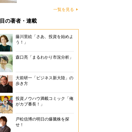
に…
一覧を見る
目の著者・連載
藤川里絵「さあ、投資を始めよ
う！」
森口亮「まるわかり市況分析」
大前研一「ビジネス新大陸」の
歩き方
投資ノウハウ満載コミック「俺
がカブ番長！」
戸松信博の明日の爆騰株を探
せ！