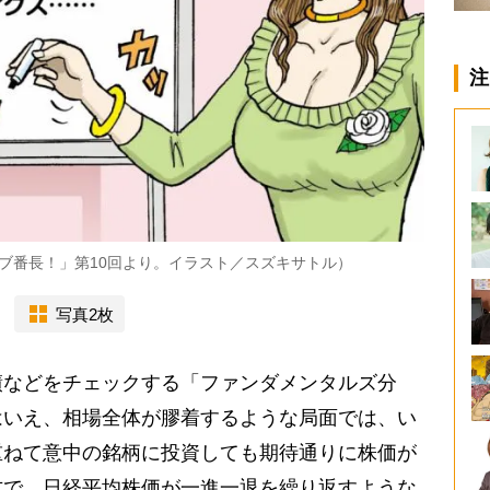
注
ブ番長！」第10回より。イラスト／スズキサトル）
写真2枚
などをチェックする「ファンダメンタルズ分
はいえ、相場全体が膠着するような局面では、い
重ねて意中の銘柄に投資しても期待通りに株価が
方で、日経平均株価が一進一退を繰り返すような