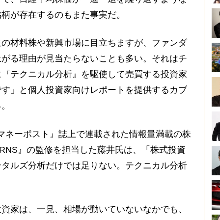
銘柄が存在するのもまた事実だ。
位の材料株や新興市場に目立ちますが、ファンダ
上がる理由が見当たらないことも多い。それはチ
に『テクニカル分析』を駆使して売買する投資家
です」と個人投資家向けレポートを提供するカブ
る。
誌『マネーポスト』誌上で連載された情報量満載の株
URNS』の監修を担当した藤井氏は、「株式投資
ンタルズ分析だけでは足りない。テクニカル分析
。
投資家は、一見、相場が動いていないなかでも、