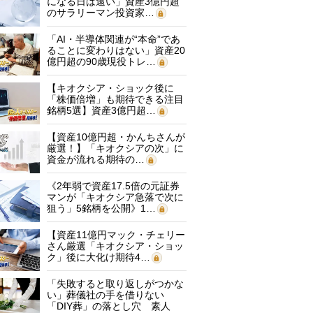
になる日は遠い」資産3億円超
のサラリーマン投資家…
「AI・半導体関連が“本命”であ
ることに変わりはない」資産20
億円超の90歳現役トレ…
【キオクシア・ショック後に
「株価倍増」も期待できる注目
銘柄5選】資産3億円超…
【資産10億円超・かんちさんが
厳選！】「キオクシアの次」に
資金が流れる期待の…
《2年弱で資産17.5倍の元証券
マンが「キオクシア急落で次に
狙う」5銘柄を公開》1…
【資産11億円マック・チェリー
さん厳選「キオクシア・ショッ
ク」後に大化け期待4…
「失敗すると取り返しがつかな
い」葬儀社の手を借りない
「DIY葬」の落とし穴 素人