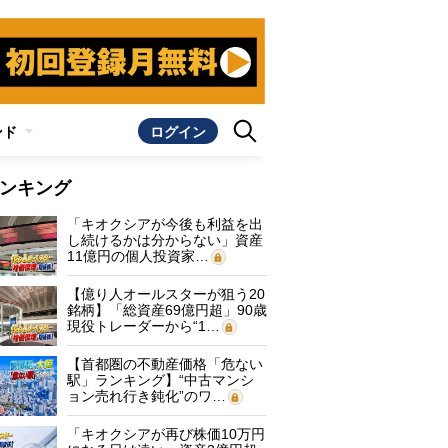
ンド
ログイン
ンキング
「キオクシアが今後も利益を出
し続けるかは分からない」資産
11億円の個人投資家…
【億り人オールスターが狙う20
銘柄】「総資産69億円超」90歳
現役トレーダーから“1…
【首都圏の不動産価格「危ない
駅」ランキング】“中古マンシ
ョン売れ行き鈍化”のワ…
「キオクシアが再び株価10万円