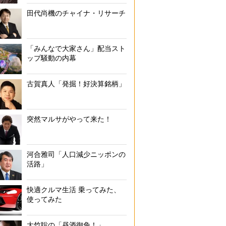
田代尚機のチャイナ・リサーチ
「みんなで大家さん」配当スト
ップ騒動の内幕
古賀真人「発掘！好決算銘柄」
突然マルサがやって来た！
河合雅司「人口減少ニッポンの
活路」
快適クルマ生活 乗ってみた、
使ってみた
大竹聡の「昼酒御免！」