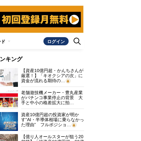
ンド
ログイン
ンキング
【資産10億円超・かんちさんが
厳選！】「キオクシアの次」に
資金が流れる期待の…
老舗遊技機メーカー・豊丸産業
がパチンコ事業停止の背景 大
手と中小の格差拡大に拍…
資産10億円超の投資家が明か
す“AI・半導体相場に乗らなかっ
た理由” フルポジショ…
【億り人オールスターが狙う20