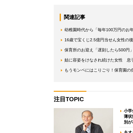
関連記事
幼稚園時代から「毎年100万円のお
16歳で宝くじ2.5億円当せん女性
保育所のお迎え「遅刻したら500円
姑に容姿をけなされ続けた女性 息
もうモンペにはこりごり！保育園の
注目TOPIC
小学
薄状
別が
キオ