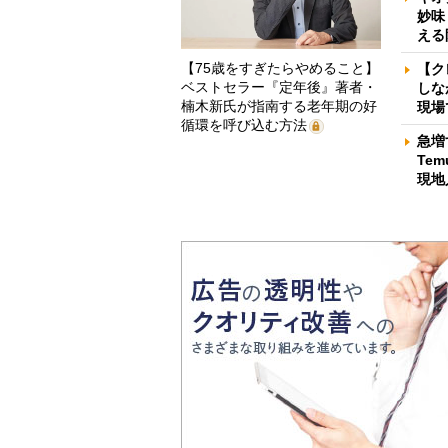
妙味
える
【75歳をすぎたらやめること】
【ク
ベストセラー『定年後』著者・
しな
楠木新氏が指南する老年期の好
現場
循環を呼び込む方法
急増
Te
現地