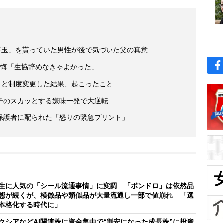
年玉」を貰っていた男性が後で気づいた父の真意
の後悔「生協辞めなきゃよかった」
」と制度変更した結果、起こったこと
子のスカッとする嫌味一発で大逆転
保護者に配られた「怒りの緊急プリント」
生に人気の「シール流通事情」に変調 「ボンドロ」は依然品
態が続くが、模倣品や類似品が大量流通し一部で値崩れ 「選
本格化する時代に」
クシアなどAI関連株に資金集中で“割安になった成長株”に投資