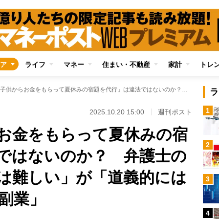
ア
ライフ
マネー
住まい・不動産
家計
トレ
「親戚の子供からお金をもらって夏休みの宿題を代行」は違法ではないのか？ 弁護士の見解「罪に問うのは難しい」が「道義的には止めたほうがいい副業」
ラ
1
2025.10.20 15:00
週刊ポスト
お金をもらって夏休みの宿
2
ではないのか？ 弁護士の
は難しい」が「道義的には
3
副業」
4