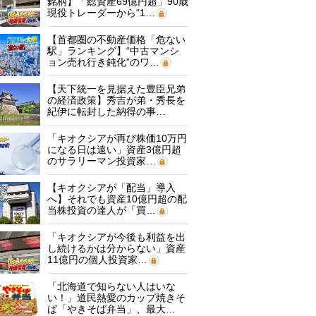
銘柄】「総資産69億円超」90歳
現役トレーダーから“1…
【首都圏の不動産価格「危ない
駅」ランキング】“中古マンシ
ョン売れ行き鈍化”のワ…
【天下統一を見据えた豊臣兄弟
の経済政策】秀吉が弟・秀長を
紀伊に転封した納得の事…
「キオクシアが再び株価10万円
になる日は遠い」資産3億円超
のサラリーマン投資家…
【キオクシアが「配当」導入
へ】それでも資産10億円超の配
当株投資の達人が「買…
「キオクシアが今後も利益を出
し続けるかは分からない」資産
11億円の個人投資家…
「北海道で知らない人はいな
い！」道民熱愛のカップ焼きそ
ば「やきそば弁当」、最大…