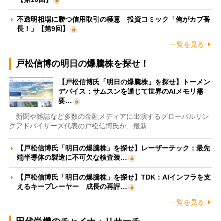
不透明相場に勝つ信用取引の極意 投資コミック「俺がカブ番
長！」【第9回】
一覧を見る
戸松信博の明日の爆騰株を探せ！
【戸松信博氏「明日の爆騰株」を探せ】トーメン
デバイス：サムスンを通じて世界のAIメモリ需
要…
新聞や雑誌など多数の金融メディアに出演するグローバルリン
クアドバイザーズ代表の戸松信博氏が、最新…
【戸松信博氏「明日の爆騰株」を探せ】レーザーテック：最先
端半導体の製造に不可欠な検査装…
【戸松信博氏「明日の爆騰株」を探せ】TDK：AIインフラを支
えるキープレーヤー 成長の再評…
一覧を見る