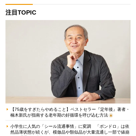
注目TOPIC
【75歳をすぎたらやめること】ベストセラー『定年後』著者・
楠木新氏が指南する老年期の好循環を呼び込む方法
小学生に人気の「シール流通事情」に変調 「ボンドロ」は依
然品薄状態が続くが、模倣品や類似品が大量流通し一部で値崩