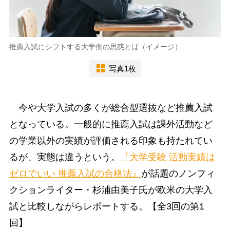
推薦入試にシフトする大学側の思惑とは（イメージ）
写真1枚
今や大学入試の多くが総合型選抜など推薦入試
となっている。一般的に推薦入試は課外活動など
の学業以外の実績が評価される印象も持たれてい
るが、実態は違うという。
『大学受験 活動実績は
ゼロでいい 推薦入試の合格法』
が話題のノンフィ
クションライター・杉浦由美子氏が欧米の大学入
試と比較しながらレポートする。【全3回の第1
回】