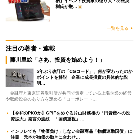
柄】イベント投資家の億り人・羽根英
樹氏が厳…
一覧を見る
注目の著者・連載
藤川里絵「さあ、投資を始めよう！」
5年ぶり改訂の「CGコード」、何が変わったのか
ポイントを解説 企業に成長投資の具体的な説
明…
金融庁と東京証券取引所が共同で策定している上場企業の経営
や取締役会のあり方を定める「コーポレート…
【令和のPKOか】GPIFをめぐる片山財務相の「円資産への投
資拡大」発言の波紋 「国債重視」…
インフレでも「物価負け」しない金融商品「物価連動国債」に
注目 元本が物価の動きに合わせ…