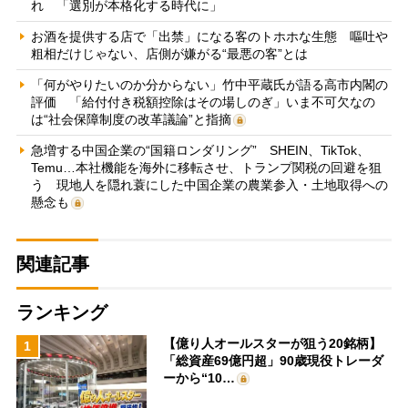
れ 「選別が本格化する時代に」
お酒を提供する店で「出禁」になる客のトホホな生態 嘔吐や
粗相だけじゃない、店側が嫌がる“最悪の客”とは
「何がやりたいのか分からない」竹中平蔵氏が語る高市内閣の
評価 「給付付き税額控除はその場しのぎ」いま不可欠なの
は“社会保障制度の改革議論”と指摘
急増する中国企業の“国籍ロンダリング” SHEIN、TikTok、
Temu…本社機能を海外に移転させ、トランプ関税の回避を狙
う 現地人を隠れ蓑にした中国企業の農業参入・土地取得への
懸念も
関連記事
ランキング
【億り人オールスターが狙う20銘柄】
1
「総資産69億円超」90歳現役トレーダ
ーから“10…