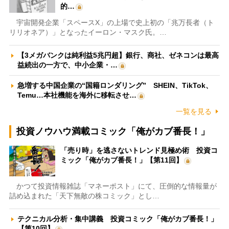
的…
宇宙開発企業「スペースX」の上場で史上初の「兆万長者（ト
リリオネア）」となったイーロン・マスク氏。…
【3メガバンクは純利益5兆円超】銀行、商社、ゼネコンは最高
益続出の一方で、中小企業・…
急増する中国企業の“国籍ロンダリング” SHEIN、TikTok、
Temu…本社機能を海外に移転させ…
一覧を見る
投資ノウハウ満載コミック「俺がカブ番長！」
「売り時」を逃さないトレンド見極め術 投資コ
ミック「俺がカブ番長！」【第11回】
かつて投資情報雑誌「マネーポスト」にて、圧倒的な情報量が
詰め込まれた「天下無敵の株コミック」とし…
テクニカル分析・集中講義 投資コミック「俺がカブ番長！」
【第10回】