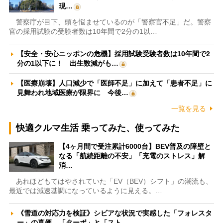
現…
警察庁が目下、頭を悩ませているのが「警察官不足」だ。警察
官の採用試験の受験者数は10年間で2分の1以…
【安全・安心ニッポンの危機】採用試験受験者数は10年間で2
分の1以下に！ 出生数減がも…
【医療崩壊】人口減少で「医師不足」に加えて「患者不足」に
見舞われ地域医療が限界に 今後…
一覧を見る
快適クルマ生活 乗ってみた、使ってみた
【4ヶ月間で受注累計6000台】BEV普及の障壁と
なる「航続距離の不安」「充電のストレス」解
消…
あれほどもてはやされていた「EV（BEV）シフト」の潮流も、
最近では減速基調になっているように見える。…
《雪道の対応力を検証》シビアな状況で実感した「フォレスタ
ー」の真価 「ターボ」と「スト…