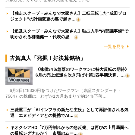
【独走スクープ・みんなで大家さん】二転三転した“成田プロ
ジェクト”の計画変更の裏で起き…
【追及スクープ・みんなで大家さん】独占入手“内部議事録”で
明かされる柳瀬健一・代表の思…
一覧を見る
古賀真人「発掘！好決算銘柄」
《株価34％急落のワークマンに特大反転の期待》
6月の売上低迷を吹き飛ばす第1四半期決算、…
6月3日に8330円をつけたワークマン（東証スタンダード・
7564）の株価は、わずか1カ月あまりで約34％下落…
三菱重工が「AIインフラの新たな主役」として再評価される気
運 エヌビディアとの提携でAI…
キオクシアHD「7万円割れからの急反発」は再びの上昇局面へ
の反転シグナルか？ 市場のムー…