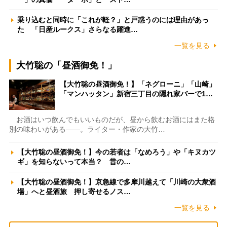
乗り込むと同時に「これが軽？」と戸惑うのには理由があっ
た 「日産ルークス」さらなる躍進…
一覧を見る
大竹聡の「昼酒御免！」
【大竹聡の昼酒御免！】「ネグローニ」「山崎」
「マンハッタン」新宿三丁目の隠れ家バーで1…
お酒はいつ飲んでもいいものだが、昼から飲むお酒にはまた格
別の味わいがある――。ライター・作家の大竹…
【大竹聡の昼酒御免！】今の若者は「なめろう」や「キヌカツ
ギ」を知らないって本当？ 昔の…
【大竹聡の昼酒御免！】京急線で多摩川越えて「川崎の大衆酒
場」へと昼酒旅 押し寄せるノス…
一覧を見る