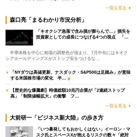
一覧を見る
森口亮「まるわかり市況分析」
「キオクシア急落で含み損が膨らんで…」損失を
投資家としての成長につなげる4つの視点 「…
半導体株を中心に相場の調整色が強まり、7月中旬にはキオク
シアホールディングスがストップ安をつけるな…
「NYダウは高値更新、ナスダック・S&P500は足踏み」が意味
する米国株市場の変化 半…
【歴史的な爆騰劇】時価総額10兆円企業が「2連続ストップ
高」「制限値幅拡大」の衝撃 フ…
一覧を見る
大前研一「ビジネス新大陸」の歩き方
「いつ暴発してもおかしくはない」イーロン・マ
スク氏とスペースXが抱えるリスクの数々「絶対