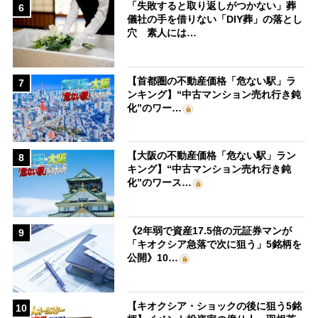
「失敗すると取り返しがつかない」葬
6
儀社の手を借りない「DIY葬」の落とし
穴 素人には…
【首都圏の不動産価格「危ない駅」ラ
7
ンキング】“中古マンション売れ行き鈍
化”のワー…
【大阪の不動産価格「危ない駅」ラン
8
キング】“中古マンション売れ行き鈍
化”のワース…
《2年弱で資産17.5倍の元証券マンが
9
「キオクシア急落で次に狙う」5銘柄を
公開》10…
【キオクシア・ショックの後に狙う5銘
10