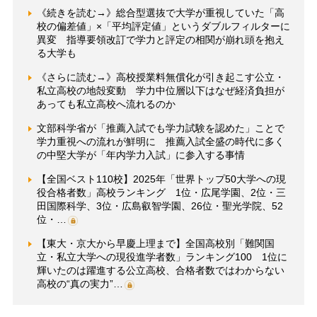
《続きを読む→》総合型選抜で大学が重視していた「高
校の偏差値」×「平均評定値」というダブルフィルターに
異変 指導要領改訂で学力と評定の相関が崩れ頭を抱え
る大学も
《さらに読む→》高校授業料無償化が引き起こす公立・
私立高校の地殻変動 学力中位層以下はなぜ経済負担が
あっても私立高校へ流れるのか
文部科学省が「推薦入試でも学力試験を認めた」ことで
学力重視への流れが鮮明に 推薦入試全盛の時代に多く
の中堅大学が「年内学力入試」に参入する事情
【全国ベスト110校】2025年「世界トップ50大学への現
役合格者数」高校ランキング 1位・広尾学園、2位・三
田国際科学、3位・広島叡智学園、26位・聖光学院、52
位・…
【東大・京大から早慶上理まで】全国高校別「難関国
立・私立大学への現役進学者数」ランキング100 1位に
輝いたのは躍進する公立高校、合格者数ではわからない
高校の“真の実力”…