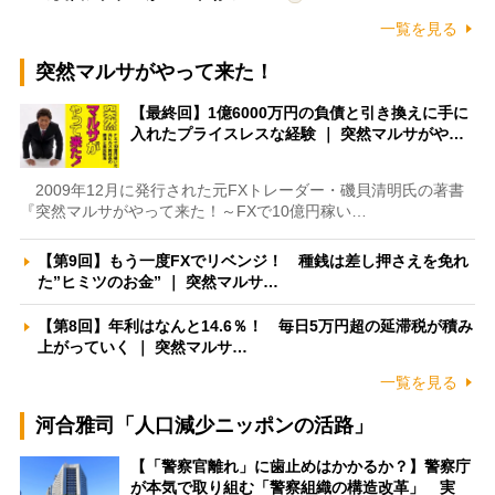
一覧を見る
突然マルサがやって来た！
【最終回】1億6000万円の負債と引き換えに手に
入れたプライスレスな経験 ｜ 突然マルサがや…
2009年12月に発行された元FXトレーダー・磯貝清明氏の著書
『突然マルサがやって来た！～FXで10億円稼い…
【第9回】もう一度FXでリベンジ！ 種銭は差し押さえを免れ
た”ヒミツのお金” ｜ 突然マルサ…
【第8回】年利はなんと14.6％！ 毎日5万円超の延滞税が積み
上がっていく ｜ 突然マルサ…
一覧を見る
河合雅司「人口減少ニッポンの活路」
【「警察官離れ」に歯止めはかかるか？】警察庁
が本気で取り組む「警察組織の構造改革」 実