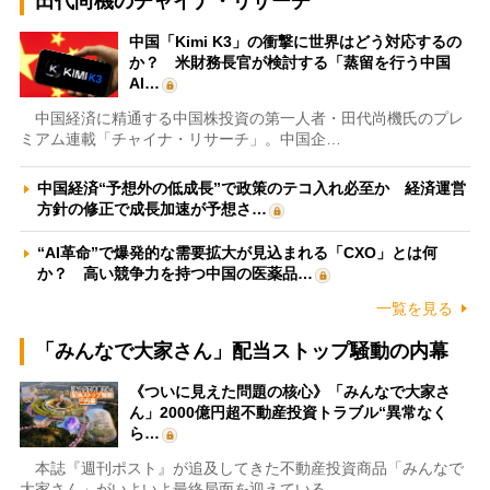
田代尚機のチャイナ・リサーチ
中国「Kimi K3」の衝撃に世界はどう対応するの
か？ 米財務長官が検討する「蒸留を行う中国
AI…
中国経済に精通する中国株投資の第一人者・田代尚機氏のプレ
ミアム連載「チャイナ・リサーチ」。中国企…
中国経済“予想外の低成長”で政策のテコ入れ必至か 経済運営
方針の修正で成長加速が予想さ…
“AI革命”で爆発的な需要拡大が見込まれる「CXO」とは何
か？ 高い競争力を持つ中国の医薬品…
一覧を見る
「みんなで大家さん」配当ストップ騒動の内幕
《ついに見えた問題の核心》「みんなで大家さ
ん」2000億円超不動産投資トラブル“異常なく
ら…
本誌『週刊ポスト』が追及してきた不動産投資商品「みんなで
大家さん」がいよいよ最終局面を迎えている…