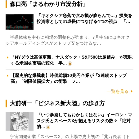
森口亮「まるわかり市況分析」
「キオクシア急落で含み損が膨らんで…」損失を
投資家としての成長につなげる4つの視点 「…
半導体株を中心に相場の調整色が強まり、7月中旬にはキオク
シアホールディングスがストップ安をつけるな…
「NYダウは高値更新、ナスダック・S&P500は足踏み」が意味
する米国株市場の変化 半…
【歴史的な爆騰劇】時価総額10兆円企業が「2連続ストップ
高」「制限値幅拡大」の衝撃 フ…
一覧を見る
大前研一「ビジネス新大陸」の歩き方
「いつ暴発してもおかしくはない」イーロン・マ
スク氏とスペースXが抱えるリスクの数々「絶対
的…
宇宙開発企業「スペースX」の上場で史上初の「兆万長者（ト