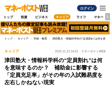
ログイン
トップ
投資
ビジネス
キャリア
ライフ
マネー
トップ
キャリア
学校・教育
津田塾大・情報科学科の“定員割れ”は何を意
キャリア
2025.11.23 16:01
マネーポストWEB
津田塾大・情報科学科の“定員割れ”は何
を意味するのか？ 補助金に影響する
「定員充足率」がその年の入試難易度を
左右しかねない現実
Loaded
:
100.00%
/
Unmute