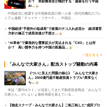
か？ 米財務長官が検討する「蒸留を行う中国
AI…
中国経済に精通する中国株投資の第一人者・田代尚機氏のプレ
ミアム連載「チャイナ・リサーチ」。中国企…
中国経済“予想外の低成長”で政策のテコ入れ必至か 経済運営
方針の修正で成長加速が予想さ…
“AI革命”で爆発的な需要拡大が見込まれる「CXO」とは何
か？ 高い競争力を持つ中国の医薬品…
一覧を見る
「みんなで大家さん」配当ストップ騒動の内幕
《ついに見えた問題の核心》「みんなで大家さ
ん」2000億円超不動産投資トラブル“異常なく
ら…
本誌『週刊ポスト』が追及してきた不動産投資商品「みんなで
大家さん」がいよいよ最終局面を迎えている…
【独走スクープ・みんなで大家さん】二転三転した“成田プロ