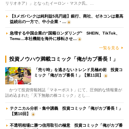
リリオネア）」となったイーロン・マスク氏。…
【3メガバンクは純利益5兆円超】銀行、商社、ゼネコンは最高
益続出の一方で、中小企業・…
急増する中国企業の“国籍ロンダリング” SHEIN、TikTok、
Temu…本社機能を海外に移転させ…
一覧を見る
投資ノウハウ満載コミック「俺がカブ番長！」
「売り時」を逃さないトレンド見極め術 投資コ
ミック「俺がカブ番長！」【第11回】
かつて投資情報雑誌「マネーポスト」にて、圧倒的な情報量が
詰め込まれた「天下無敵の株コミック」とし…
テクニカル分析・集中講義 投資コミック「俺がカブ番長！」
【第10回】
不透明相場に勝つ信用取引の極意 投資コミック「俺がカブ番