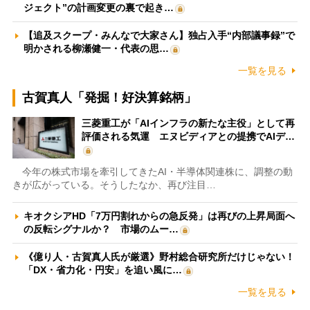
ジェクト”の計画変更の裏で起き…
【追及スクープ・みんなで大家さん】独占入手“内部議事録”で
明かされる柳瀬健一・代表の思…
一覧を見る
古賀真人「発掘！好決算銘柄」
三菱重工が「AIインフラの新たな主役」として再
評価される気運 エヌビディアとの提携でAIデ…
今年の株式市場を牽引してきたAI・半導体関連株に、調整の動
きが広がっている。そうしたなか、再び注目…
キオクシアHD「7万円割れからの急反発」は再びの上昇局面へ
の反転シグナルか？ 市場のムー…
《億り人・古賀真人氏が厳選》野村総合研究所だけじゃない！
「DX・省力化・円安」を追い風に…
一覧を見る