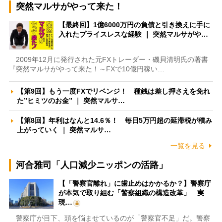
突然マルサがやって来た！
【最終回】1億6000万円の負債と引き換えに手に
入れたプライスレスな経験 ｜ 突然マルサがや…
2009年12月に発行された元FXトレーダー・磯貝清明氏の著書
『突然マルサがやって来た！～FXで10億円稼い…
【第9回】もう一度FXでリベンジ！ 種銭は差し押さえを免れ
た”ヒミツのお金” ｜ 突然マルサ…
【第8回】年利はなんと14.6％！ 毎日5万円超の延滞税が積み
上がっていく ｜ 突然マルサ…
一覧を見る
河合雅司「人口減少ニッポンの活路」
【「警察官離れ」に歯止めはかかるか？】警察庁
が本気で取り組む「警察組織の構造改革」 実
現…
警察庁が目下、頭を悩ませているのが「警察官不足」だ。警察