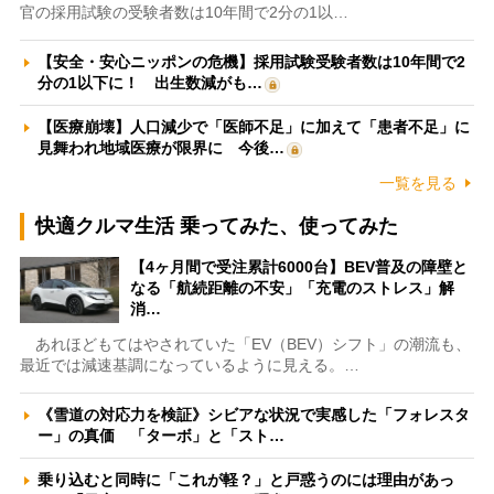
官の採用試験の受験者数は10年間で2分の1以…
【安全・安心ニッポンの危機】採用試験受験者数は10年間で2
分の1以下に！ 出生数減がも…
【医療崩壊】人口減少で「医師不足」に加えて「患者不足」に
見舞われ地域医療が限界に 今後…
一覧を見る
快適クルマ生活 乗ってみた、使ってみた
【4ヶ月間で受注累計6000台】BEV普及の障壁と
なる「航続距離の不安」「充電のストレス」解
消…
あれほどもてはやされていた「EV（BEV）シフト」の潮流も、
最近では減速基調になっているように見える。…
《雪道の対応力を検証》シビアな状況で実感した「フォレスタ
ー」の真価 「ターボ」と「スト…
乗り込むと同時に「これが軽？」と戸惑うのには理由があっ