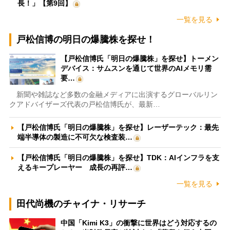
長！」【第9回】
一覧を見る
戸松信博の明日の爆騰株を探せ！
【戸松信博氏「明日の爆騰株」を探せ】トーメン
デバイス：サムスンを通じて世界のAIメモリ需
要…
新聞や雑誌など多数の金融メディアに出演するグローバルリン
クアドバイザーズ代表の戸松信博氏が、最新…
【戸松信博氏「明日の爆騰株」を探せ】レーザーテック：最先
端半導体の製造に不可欠な検査装…
【戸松信博氏「明日の爆騰株」を探せ】TDK：AIインフラを支
えるキープレーヤー 成長の再評…
一覧を見る
田代尚機のチャイナ・リサーチ
中国「Kimi K3」の衝撃に世界はどう対応するの