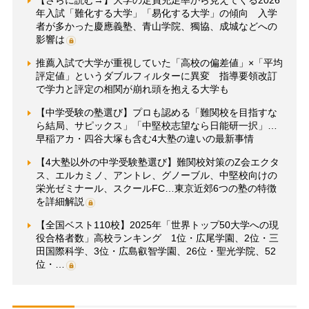
【さらに読む→】大学の定員充足率から見えてくる2026
年入試「難化する大学」「易化する大学」の傾向 入学
者が多かった慶應義塾、青山学院、獨協、成城などへの
影響は
推薦入試で大学が重視していた「高校の偏差値」×「平均
評定値」というダブルフィルターに異変 指導要領改訂
で学力と評定の相関が崩れ頭を抱える大学も
【中学受験の塾選び】プロも認める「難関校を目指すな
ら結局、サピックス」「中堅校志望なら日能研一択」…
早稲アカ・四谷大塚も含む4大塾の違いの最新事情
【4大塾以外の中学受験塾選び】難関校対策のZ会エクタ
ス、エルカミノ、アントレ、グノーブル、中堅校向けの
栄光ゼミナール、スクールFC…東京近郊6つの塾の特徴
を詳細解説
【全国ベスト110校】2025年「世界トップ50大学への現
役合格者数」高校ランキング 1位・広尾学園、2位・三
田国際科学、3位・広島叡智学園、26位・聖光学院、52
位・…