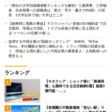
《商社の大学別就職者数ランキングを解剖》三菱商事、三井物
産、住友商事への就職者は「東大・早大・慶大で約6割」の現
実 3大学以外で強い大学はどこか
【納車時に複数の事故】テスラジャパン“多額のEV補助金”で注
文殺到、現場は大混乱 トラブル続発の背後に見え隠れす
る“イーロンの右腕”の影
急増する中国企業の“国籍ロンダリング” SHEIN、TikTok、
Temu…本社機能を海外に移転させ、トランプ関税の回避を狙
う 現地人を隠れ蓑にした中国企業の農業参入・土地取得への
懸念も
ランキング
【キオクシア・ショック後に「株価倍
1
増」も期待できる注目銘柄5選】資産3
億円超・…
【首都圏の不動産価格「危ない駅」ラ
2