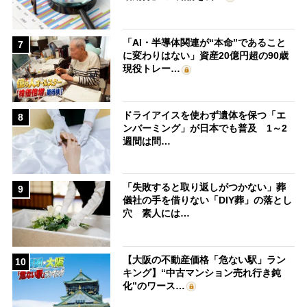
「AI・半導体関連が“本命”であること
7
に変わりはない」資産20億円超の90歳
現役トレー…
ドライアイスを使わず遺体を保つ「エ
8
ンバーミング」が日本でも普及 1～2
週間は問…
「失敗すると取り返しがつかない」葬
9
儀社の手を借りない「DIY葬」の落とし
穴 素人には…
【大阪の不動産価格「危ない駅」ラン
10
キング】“中古マンション売れ行き鈍
化”のワース…