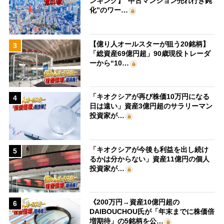
ンキング】“中古マンション売れ行き鈍
化”のワー…
【億り人オールスターが狙う20銘柄】
3
「総資産69億円超」90歳現役トレーダ
ーから“10…
「キオクシアが再び株価10万円になる
4
日は遠い」資産3億円超のサラリーマン
投資家が…
「キオクシアが今後も利益を出し続け
5
るかは分からない」資産11億円の個人
投資家が…
《200万円→資産10億円超の
6
DAIBOUCHOU氏が「年末までに株価倍
増期待」の5銘柄を公…