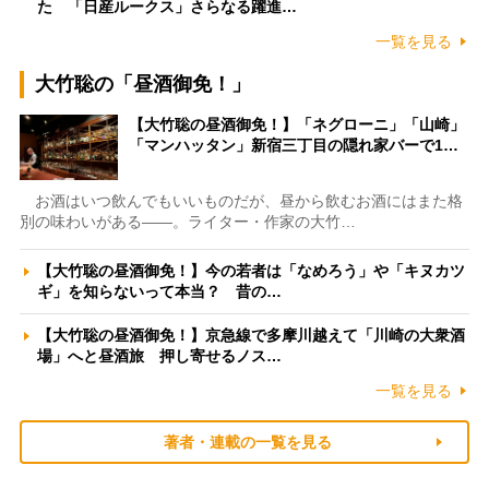
た 「日産ルークス」さらなる躍進…
一覧を見る
大竹聡の「昼酒御免！」
【大竹聡の昼酒御免！】「ネグローニ」「山崎」
「マンハッタン」新宿三丁目の隠れ家バーで1…
お酒はいつ飲んでもいいものだが、昼から飲むお酒にはまた格
別の味わいがある――。ライター・作家の大竹…
【大竹聡の昼酒御免！】今の若者は「なめろう」や「キヌカツ
ギ」を知らないって本当？ 昔の…
【大竹聡の昼酒御免！】京急線で多摩川越えて「川崎の大衆酒
場」へと昼酒旅 押し寄せるノス…
一覧を見る
著者・連載の一覧を見る