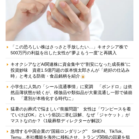
「この恐ろしい株はさっさと手放したい…」キオクシア株で
500万円の利益を出した女性が“夢よもう一度”と再購入
キオクシアなどAI関連株に資金集中で“割安になった成長株”に
投資妙味 資産1.5億円超の坂本慎太郎さんが「絶好の仕込み
時」と考える防衛・食品銘柄を紹介
小学生に人気の「シール流通事情」に変調 「ボンドロ」は依
然品薄状態が続くが、模倣品や類似品が大量流通し一部で値崩
れ 「選別が本格化する時代に」
猛暑のお葬式で悩ましい“喪服問題” 女性は「ワンピースを着
ていけばOK」という俗説に潜む誤解、なぜ「ジャケット」が
マストなのか？《1級葬祭ディレクターが解説》
急増する中国企業の“国籍ロンダリング” SHEIN、TikTok、
Temu…本社機能を海外に移転させ、トランプ関税の回避を狙