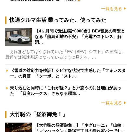
一覧を見る
快適クルマ生活 乗ってみた、使ってみた
【4ヶ月間で受注累計6000台】BEV普及の障壁と
なる「航続距離の不安」「充電のストレス」解
消…
あれほどもてはやされていた「EV（BEV）シフト」の潮流も、
最近では減速基調になっているように見える。…
《雪道の対応力を検証》シビアな状況で実感した「フォレスタ
ー」の真価 「ターボ」と「スト…
乗り込むと同時に「これが軽？」と戸惑うのには理由があっ
た 「日産ルークス」さらなる躍進…
一覧を見る
大竹聡の「昼酒御免！」
【大竹聡の昼酒御免！】「ネグローニ」「山崎」
「マンハッタン」新宿三丁目の隠れ家バーで1…