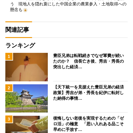
う 現地人を隠れ蓑にした中国企業の農業参入・土地取得への
懸念も
関連記事
ランキング
豊臣兄弟は転戦続きでなぜ軍費が続い
1
たのか？ 信長亡き後、秀吉・秀長の
突出した経済…
【天下統一を見据えた豊臣兄弟の経済
2
政策】秀吉が弟・秀長を紀伊に転封し
た納得の事情…
後悔しない老後を実現するための「ゼ
3
ロ活」の極意 「思い入れある品こそ
早めに手放す…