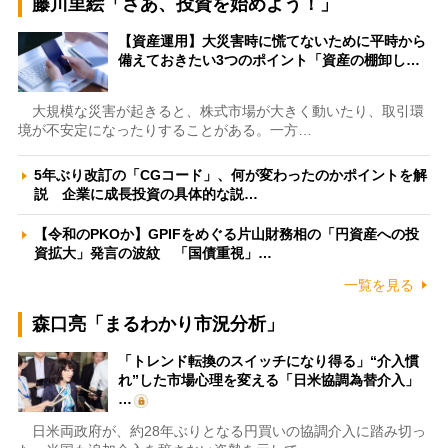
藤川里絵「さあ、投資を始めよう！」
【資産運用】大災害時に慌てないために平時から
備えておきたい3つのポイント「資産の棚卸し…
大規模な災害が起きると、株式市場が大きく動いたり、取引環
境が不安定になったりすることがある。一方…
5年ぶり改訂の「CGコード」、何が変わったのかポイントを解
説 企業に成長投資の具体的な説…
【令和のPKOか】GPIFをめぐる片山財務相の「円資産への投
資拡大」発言の波紋 「国債重視」…
一覧を見る
森口亮「まるわかり市況分析」
「トレンド転換のスイッチになり得る」“介入慣
れ”した市場心理を変える「日米協調為替介入」
…
日米両政府が、約28年ぶりとなる円買いの協調介入に踏み切っ