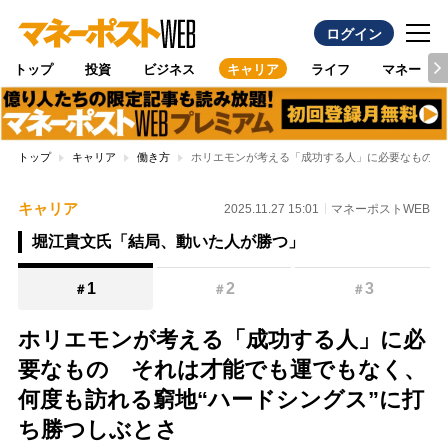
ログイン
トップ
投資
ビジネス
キャリア
ライフ
マネー
トップ
キャリア
働き方
ホリエモンが考える「成功する人」に必要なもの 
キャリア
2025.11.27 15:01
マネーポストWEB
堀江貴文氏「結局、動いた人が勝つ」
1
2
3
＃
＃
＃
ホリエモンが考える「成功する人」に必
要なもの それは才能でも運でもなく、
何度も訪れる窮地“ハードシングス”に打
ち勝つしぶとさ