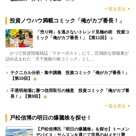
一覧を見る
投資ノウハウ満載コミック「俺がカブ番長！」
「売り時」を逃さないトレンド見極め術 投資コ
ミック「俺がカブ番長！」【第11回】
かつて投資情報雑誌「マネーポスト」にて、圧倒的な情報量が
詰め込まれた「天下無敵の株コミック」とし…
テクニカル分析・集中講義 投資コミック「俺がカブ番長！」
【第10回】
不透明相場に勝つ信用取引の極意 投資コミック「俺がカブ番
長！」【第9回】
一覧を見る
戸松信博の明日の爆騰株を探せ！
【戸松信博氏「明日の爆騰株」を探せ】トーメン
デバイス：サムスンを通じて世界のAIメモリ需