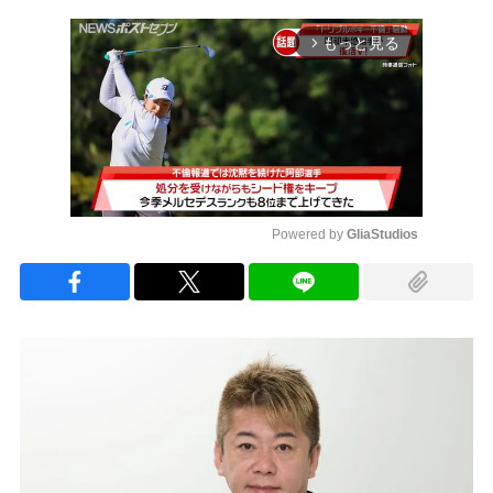
もっと見る
arrow_forward_ios
Powered by 
GliaStudios
Mute