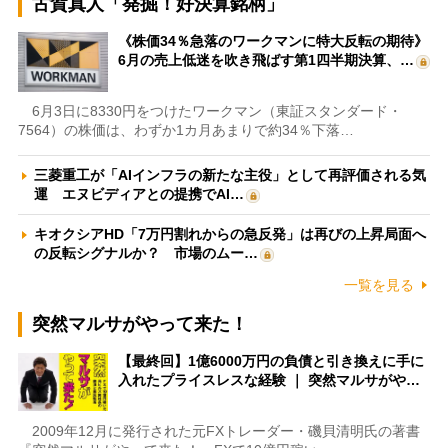
古賀真人「発掘！好決算銘柄」
《株価34％急落のワークマンに特大反転の期待》
6月の売上低迷を吹き飛ばす第1四半期決算、…
6月3日に8330円をつけたワークマン（東証スタンダード・
7564）の株価は、わずか1カ月あまりで約34％下落…
三菱重工が「AIインフラの新たな主役」として再評価される気
運 エヌビディアとの提携でAI…
キオクシアHD「7万円割れからの急反発」は再びの上昇局面へ
の反転シグナルか？ 市場のムー…
一覧を見る
突然マルサがやって来た！
【最終回】1億6000万円の負債と引き換えに手に
入れたプライスレスな経験 ｜ 突然マルサがや…
2009年12月に発行された元FXトレーダー・磯貝清明氏の著書