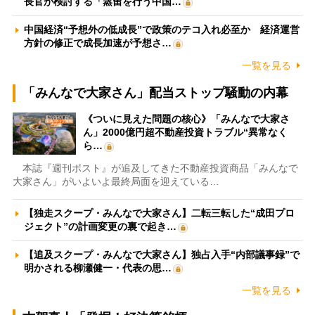
長官が検討する「蒸留を行う中国…
中国経済“予想外の低成長”で政策のテコ入れ必至か 経済運営
方針の修正で成長加速が予想さ…
一覧を見る
「みんなで大家さん」配当ストップ騒動の内幕
《ついに見えた問題の核心》「みんなで大家さ
ん」2000億円超不動産投資トラブル“異常なく
ら…
本誌『週刊ポスト』が追及してきた不動産投資商品「みんなで
大家さん」がいよいよ最終局面を迎えている…
【独走スクープ・みんなで大家さん】二転三転した“成田プロ
ジェクト”の計画変更の裏で起き…
【追及スクープ・みんなで大家さん】独占入手“内部議事録”で
明かされる柳瀬健一・代表の思…
一覧を見る