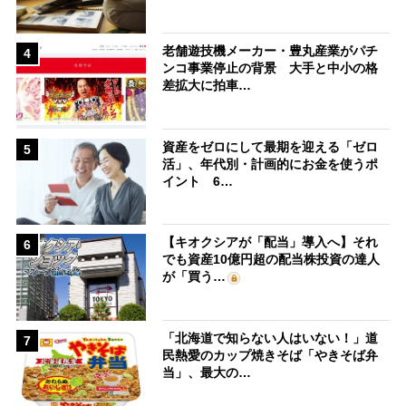
老舗遊技機メーカー・豊丸産業がパチ
4
ンコ事業停止の背景 大手と中小の格
差拡大に拍車…
資産をゼロにして最期を迎える「ゼロ
5
活」、年代別・計画的にお金を使うポ
イント 6…
【キオクシアが「配当」導入へ】それ
6
でも資産10億円超の配当株投資の達人
が「買う…
「北海道で知らない人はいない！」道
7
民熱愛のカップ焼きそば「やきそば弁
当」、最大の…