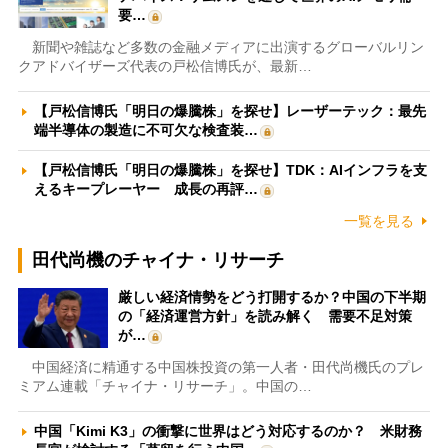
要…
新聞や雑誌など多数の金融メディアに出演するグローバルリン
クアドバイザーズ代表の戸松信博氏が、最新…
【戸松信博氏「明日の爆騰株」を探せ】レーザーテック：最先
端半導体の製造に不可欠な検査装…
【戸松信博氏「明日の爆騰株」を探せ】TDK：AIインフラを支
えるキープレーヤー 成長の再評…
一覧を見る
田代尚機のチャイナ・リサーチ
厳しい経済情勢をどう打開するか？中国の下半期
の「経済運営方針」を読み解く 需要不足対策
が…
中国経済に精通する中国株投資の第一人者・田代尚機氏のプレ
ミアム連載「チャイナ・リサーチ」。中国の…
中国「Kimi K3」の衝撃に世界はどう対応するのか？ 米財務