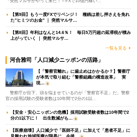
『突然マルサがやって来た！～FXで10億円稼い…
【第9回】もう一度FXでリベンジ！ 種銭は差し押さえを免れ
た”ヒミツのお金” ｜ 突然マルサ…
【第8回】年利はなんと14.6％！ 毎日5万円超の延滞税が積み
上がっていく ｜ 突然マルサ…
一覧を見る
河合雅司「人口減少ニッポンの活路」
【「警察官離れ」に歯止めはかかるか？】警察庁
が本気で取り組む「警察組織の構造改革」 実
現…
警察庁が目下、頭を悩ませているのが「警察官不足」だ。警察
官の採用試験の受験者数は10年間で2分の1以…
【安全・安心ニッポンの危機】採用試験受験者数は10年間で2
分の1以下に！ 出生数減がも…
【医療崩壊】人口減少で「医師不足」に加えて「患者不足」に
見舞われ地域医療が限界に 今後…