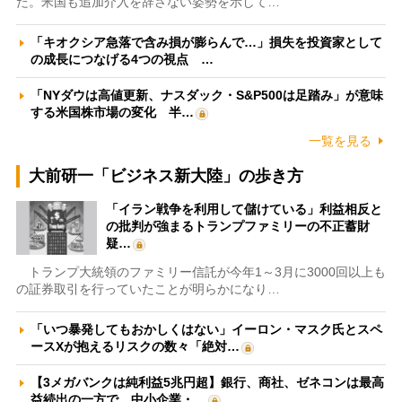
た。米国も追加介入を辞さない姿勢を示して…
「キオクシア急落で含み損が膨らんで…」損失を投資家として
の成長につなげる4つの視点 …
「NYダウは高値更新、ナスダック・S&P500は足踏み」が意味
する米国株市場の変化 半…
一覧を見る
大前研一「ビジネス新大陸」の歩き方
「イラン戦争を利用して儲けている」利益相反と
の批判が強まるトランプファミリーの不正蓄財
疑…
トランプ大統領のファミリー信託が今年1～3月に3000回以上も
の証券取引を行っていたことが明らかになり…
「いつ暴発してもおかしくはない」イーロン・マスク氏とスペ
ースXが抱えるリスクの数々「絶対…
【3メガバンクは純利益5兆円超】銀行、商社、ゼネコンは最高
益続出の一方で、中小企業・…