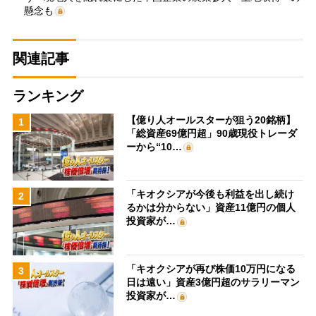
懸念も
関連記事
ランキング
【億り人オールスターが狙う20銘柄】
1
「総資産69億円超」90歳現役トレーダ
ーから“10…
「キオクシアが今後も利益を出し続け
2
るかは分からない」資産11億円の個人
投資家が…
「キオクシアが再び株価10万円になる
3
日は遠い」資産3億円超のサラリーマン
投資家が…