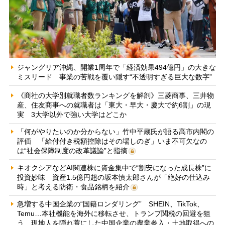
ジャングリア沖縄、開業1周年で「経済効果494億円」の大きな
ミスリード 事業の苦戦を覆い隠す“不透明すぎる巨大な数字”
《商社の大学別就職者数ランキングを解剖》三菱商事、三井物
産、住友商事への就職者は「東大・早大・慶大で約6割」の現
実 3大学以外で強い大学はどこか
「何がやりたいのか分からない」竹中平蔵氏が語る高市内閣の
評価 「給付付き税額控除はその場しのぎ」いま不可欠なの
は“社会保障制度の改革議論”と指摘
キオクシアなどAI関連株に資金集中で“割安になった成長株”に
投資妙味 資産1.5億円超の坂本慎太郎さんが「絶好の仕込み
時」と考える防衛・食品銘柄を紹介
急増する中国企業の“国籍ロンダリング” SHEIN、TikTok、
Temu…本社機能を海外に移転させ、トランプ関税の回避を狙
う 現地人を隠れ蓑にした中国企業の農業参入・土地取得への