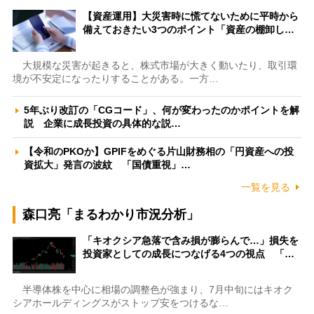
【資産運用】大災害時に慌てないために平時から
備えておきたい3つのポイント「資産の棚卸し…
大規模な災害が起きると、株式市場が大きく動いたり、取引環
境が不安定になったりすることがある。一方…
5年ぶり改訂の「CGコード」、何が変わったのかポイントを解
説 企業に成長投資の具体的な説…
【令和のPKOか】GPIFをめぐる片山財務相の「円資産への投
資拡大」発言の波紋 「国債重視」…
一覧を見る
森口亮「まるわかり市況分析」
「キオクシア急落で含み損が膨らんで…」損失を
投資家としての成長につなげる4つの視点 「…
半導体株を中心に相場の調整色が強まり、7月中旬にはキオク
シアホールディングスがストップ安をつけるな…