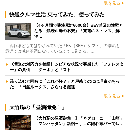
一覧を見る
快適クルマ生活 乗ってみた、使ってみた
【4ヶ月間で受注累計6000台】BEV普及の障壁と
なる「航続距離の不安」「充電のストレス」解
消…
あれほどもてはやされていた「EV（BEV）シフト」の潮流も、
最近では減速基調になっているように見える。…
《雪道の対応力を検証》シビアな状況で実感した「フォレスタ
ー」の真価 「ターボ」と「スト…
乗り込むと同時に「これが軽？」と戸惑うのには理由があっ
た 「日産ルークス」さらなる躍進…
一覧を見る
大竹聡の「昼酒御免！」
【大竹聡の昼酒御免！】「ネグローニ」「山崎」
「マンハッタン」新宿三丁目の隠れ家バーで1…