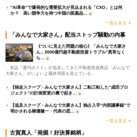
“AI革命”で爆発的な需要拡大が見込まれる「CXO」とは何
か？ 高い競争力を持つ中国の医薬品…
一覧を見る
「みんなで大家さん」配当ストップ騒動の内幕
《ついに見えた問題の核心》「みんなで大家さ
ん」2000億円超不動産投資トラブル“異常なく
ら…
本誌『週刊ポスト』が追及してきた不動産投資商品「みんなで
大家さん」がいよいよ最終局面を迎えている…
【独走スクープ・みんなで大家さん】二転三転した“成田プロ
ジェクト”の計画変更の裏で起き…
【追及スクープ・みんなで大家さん】独占入手“内部議事録”で
明かされる柳瀬健一・代表の思…
一覧を見る
古賀真人「発掘！好決算銘柄」