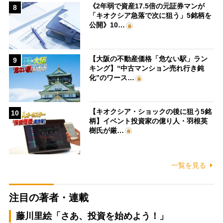
《2年弱で資産17.5倍の元証券マンが
8
「キオクシア急落で次に狙う」5銘柄を
公開》10…
【大阪の不動産価格「危ない駅」ラン
9
キング】“中古マンション売れ行き鈍
化”のワース…
【キオクシア・ショックの後に狙う5銘
10
柄】イベント投資家の億り人・羽根英
樹氏が厳…
一覧を見る
注目の著者・連載
藤川里絵「さあ、投資を始めよう！」