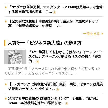
「NYダウは高値更新、ナスダック・S&P500は足踏み」が意味
する米国株市場の変化 半…
【歴史的な爆騰劇】時価総額10兆円企業が「2連続ストップ
高」「制限値幅拡大」の衝撃 フ…
一覧を見る
大前研一「ビジネス新大陸」の歩き方
「いつ暴発してもおかしくはない」イーロン・マ
スク氏とスペースXが抱えるリスクの数々「絶対
的…
宇宙開発企業「スペースX」の上場で史上初の「兆万長者（ト
リリオネア）」となったイーロン・マスク氏。…
【3メガバンクは純利益5兆円超】銀行、商社、ゼネコンは最高
益続出の一方で、中小企業・…
急増する中国企業の“国籍ロンダリング” SHEIN、TikTok、
Temu…本社機能を海外に移転させ…