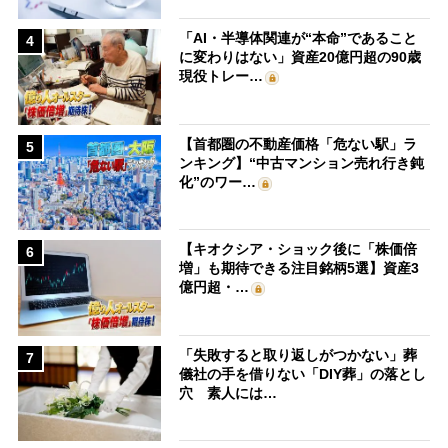
「AI・半導体関連が“本命”であること
4
に変わりはない」資産20億円超の90歳
現役トレー…
【首都圏の不動産価格「危ない駅」ラ
5
ンキング】“中古マンション売れ行き鈍
化”のワー…
【キオクシア・ショック後に「株価倍
6
増」も期待できる注目銘柄5選】資産3
億円超・…
「失敗すると取り返しがつかない」葬
7
儀社の手を借りない「DIY葬」の落とし
穴 素人には…