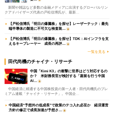
新聞や雑誌など多数の金融メディアに出演するグローバルリン
クアドバイザーズ代表の戸松信博氏が、最新…
【戸松信博氏「明日の爆騰株」を探せ】レーザーテック：最先
端半導体の製造に不可欠な検査装…
【戸松信博氏「明日の爆騰株」を探せ】TDK：AIインフラを支
えるキープレーヤー 成長の再評…
一覧を見る
田代尚機のチャイナ・リサーチ
中国「Kimi K3」の衝撃に世界はどう対応するの
か？ 米財務長官が検討する「蒸留を行う中国
AI…
中国経済に精通する中国株投資の第一人者・田代尚機氏のプレ
ミアム連載「チャイナ・リサーチ」。中国企…
中国経済“予想外の低成長”で政策のテコ入れ必至か 経済運営
方針の修正で成長加速が予想さ…