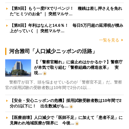
【第9回】もう一度FXでリベンジ！ 種銭は差し押さえを免れ
た”ヒミツのお金” ｜ 突然マルサ…
【第8回】年利はなんと14.6％！ 毎日5万円超の延滞税が積み
上がっていく ｜ 突然マルサ…
一覧を見る
河合雅司「人口減少ニッポンの活路」
【「警察官離れ」に歯止めはかかるか？】警察庁
が本気で取り組む「警察組織の構造改革」 実
現…
警察庁が目下、頭を悩ませているのが「警察官不足」だ。警察
官の採用試験の受験者数は10年間で2分の1以…
【安全・安心ニッポンの危機】採用試験受験者数は10年間で2
分の1以下に！ 出生数減がも…
【医療崩壊】人口減少で「医師不足」に加えて「患者不足」に
見舞われ地域医療が限界に 今後…