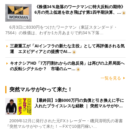
《株価34％急落のワークマンに特大反転の期待》
6月の売上低迷を吹き飛ばす第1四半期決算、…
6月3日に8330円をつけたワークマン（東証スタンダード・
7564）の株価は、わずか1カ月あまりで約34％下落…
三菱重工が「AIインフラの新たな主役」として再評価される気
運 エヌビディアとの提携でAI…
キオクシアHD「7万円割れからの急反発」は再びの上昇局面へ
の反転シグナルか？ 市場のムー…
一覧を見る
突然マルサがやって来た！
【最終回】1億6000万円の負債と引き換えに手に
入れたプライスレスな経験 ｜ 突然マルサがや…
2009年12月に発行された元FXトレーダー・磯貝清明氏の著書
『突然マルサがやって来た！～FXで10億円稼い…