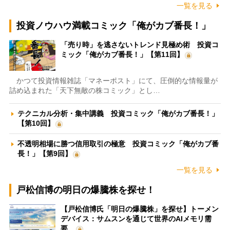
一覧を見る
投資ノウハウ満載コミック「俺がカブ番長！」
「売り時」を逃さないトレンド見極め術 投資コ
ミック「俺がカブ番長！」【第11回】
かつて投資情報雑誌「マネーポスト」にて、圧倒的な情報量が
詰め込まれた「天下無敵の株コミック」とし…
テクニカル分析・集中講義 投資コミック「俺がカブ番長！」
【第10回】
不透明相場に勝つ信用取引の極意 投資コミック「俺がカブ番
長！」【第9回】
一覧を見る
戸松信博の明日の爆騰株を探せ！
【戸松信博氏「明日の爆騰株」を探せ】トーメン
デバイス：サムスンを通じて世界のAIメモリ需
要…