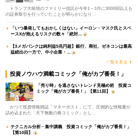
トランプ大統領のファミリー信託が今年1～3月に3000回以上も
の証券取引を行っていたことが明らかになり…
「いつ暴発してもおかしくはない」イーロン・マスク氏とスペ
ースXが抱えるリスクの数々「絶対…
【3メガバンクは純利益5兆円超】銀行、商社、ゼネコンは最高
益続出の一方で、中小企業・…
一覧を見る
投資ノウハウ満載コミック「俺がカブ番長！」
「売り時」を逃さないトレンド見極め術 投資コ
ミック「俺がカブ番長！」【第11回】
かつて投資情報雑誌「マネーポスト」にて、圧倒的な情報量が
詰め込まれた「天下無敵の株コミック」とし…
テクニカル分析・集中講義 投資コミック「俺がカブ番長！」
【第10回】