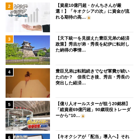
【資産10億円超・かんちさんが厳
2
選！】「キオクシアの次」に資金が流
れる期待の高…
【天下統一を見据えた豊臣兄弟の経済
3
政策】秀吉が弟・秀長を紀伊に転封し
た納得の事情…
豊臣兄弟は転戦続きでなぜ軍費が続い
4
たのか？ 信長亡き後、秀吉・秀長の
突出した経済…
【億り人オールスターが狙う20銘柄】
5
「総資産69億円超」90歳現役トレーダ
ーから“10…
【キオクシアが「配当」導入へ】それ
6