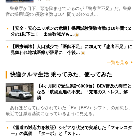
警察庁が目下、頭を悩ませているのが「警察官不足」だ。警察
官の採用試験の受験者数は10年間で2分の1以…
【安全・安心ニッポンの危機】採用試験受験者数は10年間で2
分の1以下に！ 出生数減がも…
【医療崩壊】人口減少で「医師不足」に加えて「患者不足」に
見舞われ地域医療が限界に 今後…
一覧を見る
快適クルマ生活 乗ってみた、使ってみた
【4ヶ月間で受注累計6000台】BEV普及の障壁と
なる「航続距離の不安」「充電のストレス」解
消…
あれほどもてはやされていた「EV（BEV）シフト」の潮流も、
最近では減速基調になっているように見える。…
《雪道の対応力を検証》シビアな状況で実感した「フォレスタ
ー」の真価 「ターボ」と「スト…