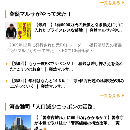
一覧を見る
突然マルサがやって来た！
【最終回】1億6000万円の負債と引き換えに手に
入れたプライスレスな経験 ｜ 突然マルサがや…
2009年12月に発行された元FXトレーダー・磯貝清明氏の著書
『突然マルサがやって来た！～FXで10億円稼い…
【第9回】もう一度FXでリベンジ！ 種銭は差し押さえを免れ
た”ヒミツのお金” ｜ 突然マルサ…
【第8回】年利はなんと14.6％！ 毎日5万円超の延滞税が積み
上がっていく ｜ 突然マルサ…
一覧を見る
河合雅司「人口減少ニッポンの活路」
【「警察官離れ」に歯止めはかかるか？】警察庁
が本気で取り組む「警察組織の構造改革」 実
現…