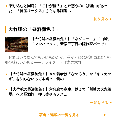
乗り込むと同時に「これが軽？」と戸惑うのには理由があっ
た 「日産ルークス」さらなる躍進…
一覧を見る
大竹聡の「昼酒御免！」
【大竹聡の昼酒御免！】「ネグローニ」「山崎」
「マンハッタン」新宿三丁目の隠れ家バーで1…
お酒はいつ飲んでもいいものだが、昼から飲むお酒にはまた格
別の味わいがある――。ライター・作家の大竹…
【大竹聡の昼酒御免！】今の若者は「なめろう」や「キヌカツ
ギ」を知らないって本当？ 昔の…
【大竹聡の昼酒御免！】京急線で多摩川越えて「川崎の大衆酒
場」へと昼酒旅 押し寄せるノス…
一覧を見る
著者・連載の一覧を見る