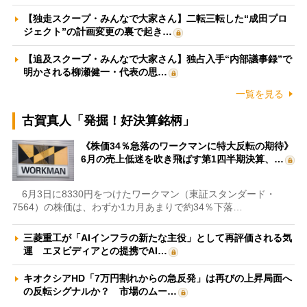
【独走スクープ・みんなで大家さん】二転三転した“成田プロ
ジェクト”の計画変更の裏で起き…
【追及スクープ・みんなで大家さん】独占入手“内部議事録”で
明かされる柳瀬健一・代表の思…
一覧を見る
古賀真人「発掘！好決算銘柄」
《株価34％急落のワークマンに特大反転の期待》
6月の売上低迷を吹き飛ばす第1四半期決算、…
6月3日に8330円をつけたワークマン（東証スタンダード・
7564）の株価は、わずか1カ月あまりで約34％下落…
三菱重工が「AIインフラの新たな主役」として再評価される気
運 エヌビディアとの提携でAI…
キオクシアHD「7万円割れからの急反発」は再びの上昇局面へ
の反転シグナルか？ 市場のムー…