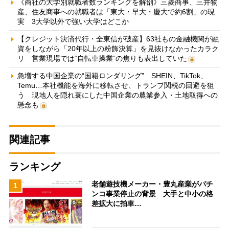
《商社の大学別就職者数ランキングを解剖》三菱商事、三井物
産、住友商事への就職者は「東大・早大・慶大で約6割」の現
実 3大学以外で強い大学はどこか
【クレジット決済代行・全東信が破産】63社もの金融機関が融
資をしながら「20年以上の粉飾決算」を見抜けなかったカラク
リ 営業現場では“自転車操業”の焦りも表出していた
急増する中国企業の“国籍ロンダリング” SHEIN、TikTok、
Temu…本社機能を海外に移転させ、トランプ関税の回避を狙
う 現地人を隠れ蓑にした中国企業の農業参入・土地取得への
懸念も
関連記事
ランキング
老舗遊技機メーカー・豊丸産業がパチ
1
ンコ事業停止の背景 大手と中小の格
差拡大に拍車…