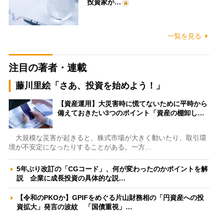
投資家が…
一覧を見る
注目の著者・連載
藤川里絵「さあ、投資を始めよう！」
【資産運用】大災害時に慌てないために平時から
備えておきたい3つのポイント「資産の棚卸し…
大規模な災害が起きると、株式市場が大きく動いたり、取引環
境が不安定になったりすることがある。一方…
5年ぶり改訂の「CGコード」、何が変わったのかポイントを解
説 企業に成長投資の具体的な説…
【令和のPKOか】GPIFをめぐる片山財務相の「円資産への投
資拡大」発言の波紋 「国債重視」…