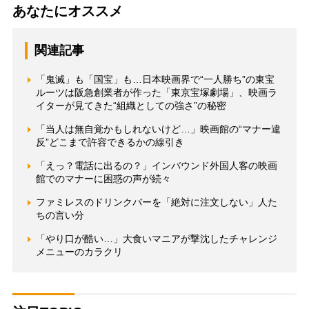
あなたにオススメ
関連記事
「鬼滅」も「国宝」も…日本映画界で“一人勝ち”の東宝
ルーツは阪急創業者が作った「東京宝塚劇場」、映画ラ
イターが見てきた“組織としての強さ”の秘密
「当人は無自覚かもしれないけど…」映画館の“マナー違
反”どこまで許容できるかの線引き
「えっ？電話に出るの？」インバウンド外国人客の映画
館でのマナーに困惑の声が続々
ファミレスのドリンクバーを「絶対に注文しない」人た
ちの言い分
「やり口が酷い…」大食いマニアが撃沈したチャレンジ
メニューのカラクリ