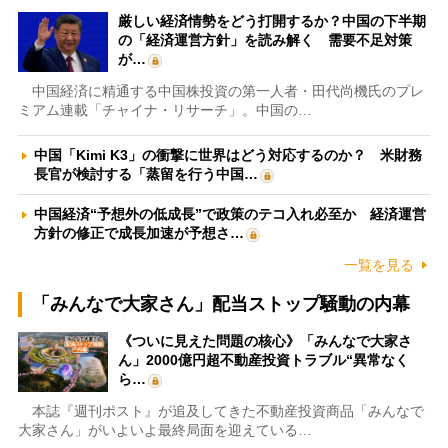
厳しい経済情勢をどう打開するか？中国の下半期
の「経済運営方針」を読み解く 需要不足対策
が…
中国経済に精通する中国株投資の第一人者・田代尚機氏のプレ
ミアム連載「チャイナ・リサーチ」。中国の…
中国「Kimi K3」の衝撃に世界はどう対応するのか？ 米財務
長官が検討する「蒸留を行う中国…
中国経済“予想外の低成長”で政策のテコ入れ必至か 経済運営
方針の修正で成長加速が予想さ…
一覧を見る
「みんなで大家さん」配当ストップ騒動の内幕
《ついに見えた問題の核心》「みんなで大家さ
ん」2000億円超不動産投資トラブル“異常なく
ら…
本誌『週刊ポスト』が追及してきた不動産投資商品「みんなで
大家さん」がいよいよ最終局面を迎えている…