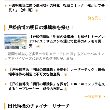
不透明相場に勝つ信用取引の極意 投資コミック「俺がカブ番
長！」【第9回】
一覧を見る
戸松信博の明日の爆騰株を探せ！
【戸松信博氏「明日の爆騰株」を探せ】トーメン
デバイス：サムスンを通じて世界のAIメモリ需
要…
新聞や雑誌など多数の金融メディアに出演するグローバルリン
クアドバイザーズ代表の戸松信博氏が、最新…
【戸松信博氏「明日の爆騰株」を探せ】レーザーテック：最先
端半導体の製造に不可欠な検査装…
【戸松信博氏「明日の爆騰株」を探せ】TDK：AIインフラを支
えるキープレーヤー 成長の再評…
一覧を見る
田代尚機のチャイナ・リサーチ