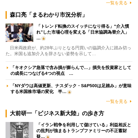
一覧を見る
森口亮「まるわかり市況分析」
「トレンド転換のスイッチになり得る」“介入慣
れ”した市場心理を変える「日米協調為替介入」
…
日米両政府が、約28年ぶりとなる円買いの協調介入に踏み切っ
た。米国も追加介入を辞さない姿勢を示して…
「キオクシア急落で含み損が膨らんで…」損失を投資家として
の成長につなげる4つの視点 …
「NYダウは高値更新、ナスダック・S&P500は足踏み」が意味
する米国株市場の変化 半…
一覧を見る
大前研一「ビジネス新大陸」の歩き方
「イラン戦争を利用して儲けている」利益相反と
の批判が強まるトランプファミリーの不正蓄財
疑…