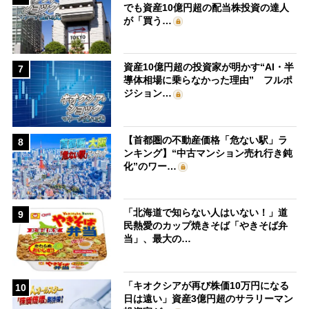
でも資産10億円超の配当株投資の達人
が「買う…
資産10億円超の投資家が明かす“AI・半
7
導体相場に乗らなかった理由” フルポ
ジション…
【首都圏の不動産価格「危ない駅」ラ
8
ンキング】“中古マンション売れ行き鈍
化”のワー…
「北海道で知らない人はいない！」道
9
民熱愛のカップ焼きそば「やきそば弁
当」、最大の…
「キオクシアが再び株価10万円になる
10
日は遠い」資産3億円超のサラリーマン