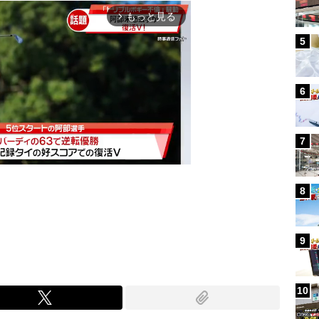
もっと見る
arrow_forward_ios
5
6
7
8
Mute
9
10