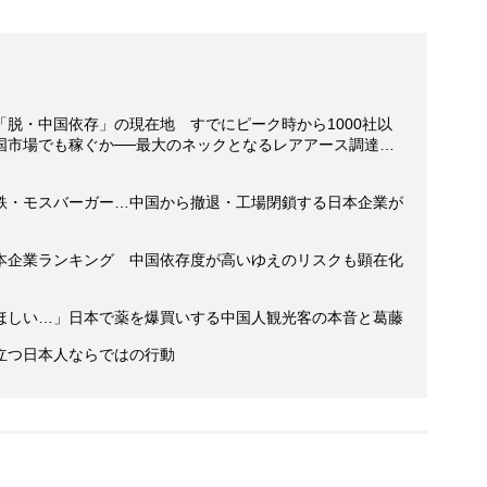
脱・中国依存」の現在地 すでにピーク時から1000社以
国市場でも稼ぐか──最大のネックとなるレアアース調達…
鉄・モスバーガー…中国から撤退・工場閉鎖する日本企業が
本企業ランキング 中国依存度が高いゆえのリスクも顕在化
ほしい…」日本で薬を爆買いする中国人観光客の本音と葛藤
立つ日本人ならではの行動