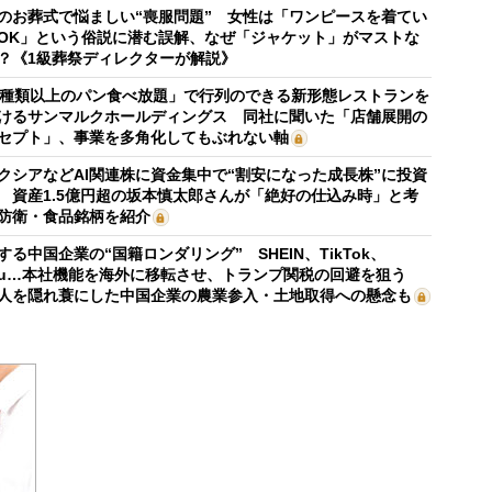
のお葬式で悩ましい“喪服問題” 女性は「ワンピースを着てい
OK」という俗説に潜む誤解、なぜ「ジャケット」がマストな
？《1級葬祭ディレクターが解説》
0種類以上のパン食べ放題」で行列のできる新形態レストランを
けるサンマルクホールディングス 同社に聞いた「店舗展開の
セプト」、事業を多角化してもぶれない軸
クシアなどAI関連株に資金集中で“割安になった成長株”に投資
 資産1.5億円超の坂本慎太郎さんが「絶好の仕込み時」と考
防衛・食品銘柄を紹介
する中国企業の“国籍ロンダリング” SHEIN、TikTok、
mu…本社機能を海外に移転させ、トランプ関税の回避を狙う
人を隠れ蓑にした中国企業の農業参入・土地取得への懸念も