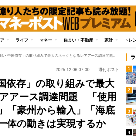
ア
ライフ
マネー
住まい・不動産
家計
トレ
日本企業「脱・中国依存」の取り組みで最大のネックとなるレアアース調達問題 「使用済み家電から回収」「豪州から輸入」「海底から採掘」…官民一体の動きは実現するか
ラ
1
2025.12.06 07:00
週刊ポスト
国依存」の取り組みで最大
2
アアース調達問題 「使用
」「豪州から輸入」「海底
3
一体の動きは実現するか
4