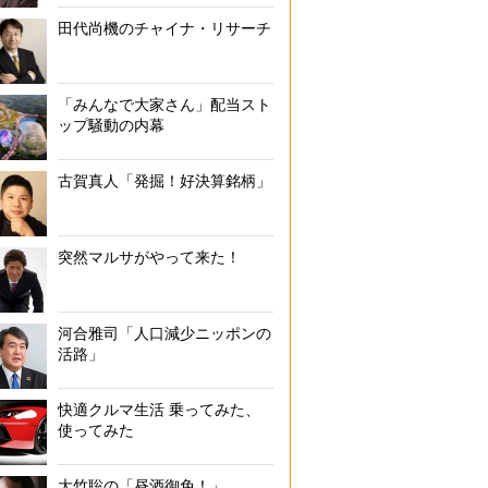
田代尚機のチャイナ・リサーチ
「みんなで大家さん」配当スト
ップ騒動の内幕
古賀真人「発掘！好決算銘柄」
突然マルサがやって来た！
河合雅司「人口減少ニッポンの
活路」
快適クルマ生活 乗ってみた、
使ってみた
大竹聡の「昼酒御免！」