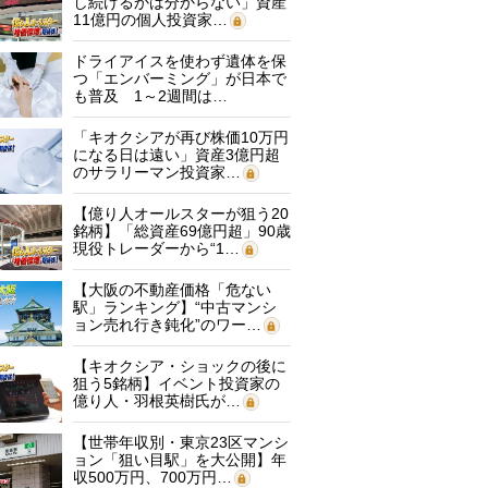
し続けるかは分からない」資産
11億円の個人投資家…
ドライアイスを使わず遺体を保
つ「エンバーミング」が日本で
も普及 1～2週間は…
「キオクシアが再び株価10万円
になる日は遠い」資産3億円超
のサラリーマン投資家…
【億り人オールスターが狙う20
銘柄】「総資産69億円超」90歳
現役トレーダーから“1…
【大阪の不動産価格「危ない
駅」ランキング】“中古マンシ
ョン売れ行き鈍化”のワー…
【キオクシア・ショックの後に
狙う5銘柄】イベント投資家の
億り人・羽根英樹氏が…
【世帯年収別・東京23区マンシ
ョン「狙い目駅」を大公開】年
収500万円、700万円…