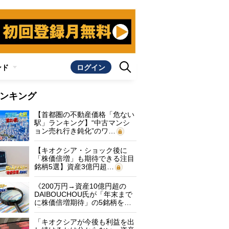
ンド
ログイン
ンキング
【首都圏の不動産価格「危ない
駅」ランキング】“中古マンシ
ョン売れ行き鈍化”のワ…
【キオクシア・ショック後に
「株価倍増」も期待できる注目
銘柄5選】資産3億円超…
《200万円→資産10億円超の
DAIBOUCHOU氏が「年末まで
に株価倍増期待」の5銘柄を…
「キオクシアが今後も利益を出