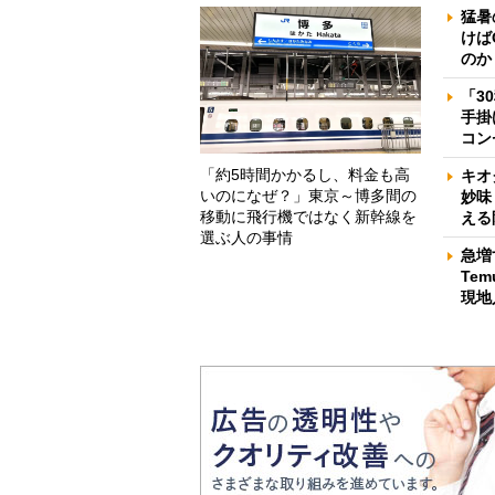
猛暑
けば
のか
「3
手掛
コン
「約5時間かかるし、料金も高
キオ
いのになぜ？」東京～博多間の
妙味
移動に飛行機ではなく新幹線を
える
選ぶ人の事情
急増
Te
現地