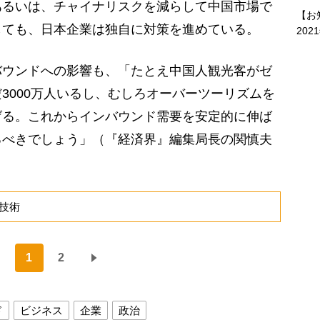
るいは、チャイナリスクを減らして中国市場で
【お
しても、日本企業は独自に対策を進めている。
202
ウンドへの影響も、「たとえ中国人観光客がゼ
3000万人いるし、むしろオーバーツーリズムを
げる。これからインバウンド需要を安定的に伸ば
るべきでしょう」（『経済界』編集局長の関慎夫
技術
1
2
ド
ビジネス
企業
政治