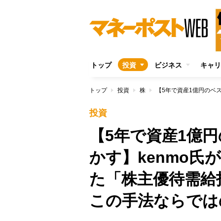
トップ
投資
ビジネス
キャリ
トップ
投資
株
投資
【5年で資産1億
かす】kenmo氏
た「株主優待需
この手法ならでは