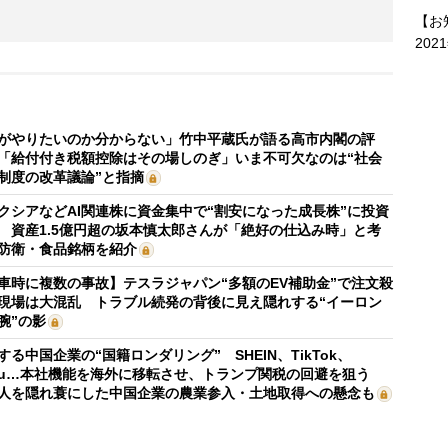
【お
202
がやりたいのか分からない」竹中平蔵氏が語る高市内閣の評
「給付付き税額控除はその場しのぎ」いま不可欠なのは“社会
制度の改革議論”と指摘
クシアなどAI関連株に資金集中で“割安になった成長株”に投資
 資産1.5億円超の坂本慎太郎さんが「絶好の仕込み時」と考
防衛・食品銘柄を紹介
車時に複数の事故】テスラジャパン“多額のEV補助金”で注文殺
現場は大混乱 トラブル続発の背後に見え隠れする“イーロン
腕”の影
する中国企業の“国籍ロンダリング” SHEIN、TikTok、
mu…本社機能を海外に移転させ、トランプ関税の回避を狙う
人を隠れ蓑にした中国企業の農業参入・土地取得への懸念も