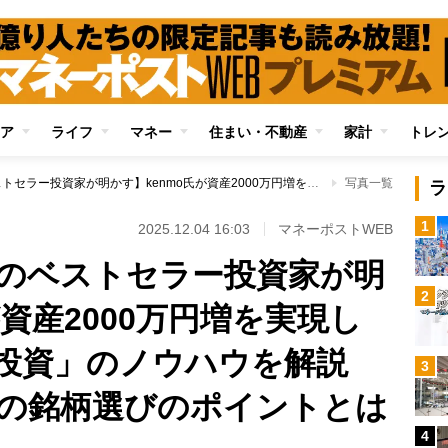
ア
ライフ
マネー
住まい・不動産
家計
トレ
【5年で資産1億円のベストセラー投資家が明かす】kenmo氏が資産2000万円増を実現した「株主優待需給投資」のノウハウを解説 この手法ならではの銘柄選びのポイントとは
写真一覧
ラ
1
2025.12.04 16:03
マネーポストWEB
円のベストセラー投資家が明
2
が資産2000万円増を実現し
給投資」のノウハウを解説
3
の銘柄選びのポイントとは
4