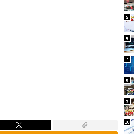
Loaded
:
100.00%
5
6
7
8
9
10