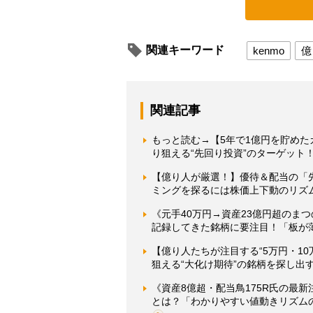
関連キーワード
kenmo
億
関連記事
もっと読む→【5年で1億円を貯めたカ
り狙える“先回り投資”のターゲット
【億り人が厳選！】優待＆配当の「先
ミングを探るには株価上下動のリズム
《元手40万円→資産23億円超のま
記録してきた銘柄に要注目！「板が
【億り人たちが注目する“5万円・1
狙える“大化け期待”の銘柄を探し出
《資産8億超・配当鳥175R氏の最
とは？「わかりやすい値動きリズム