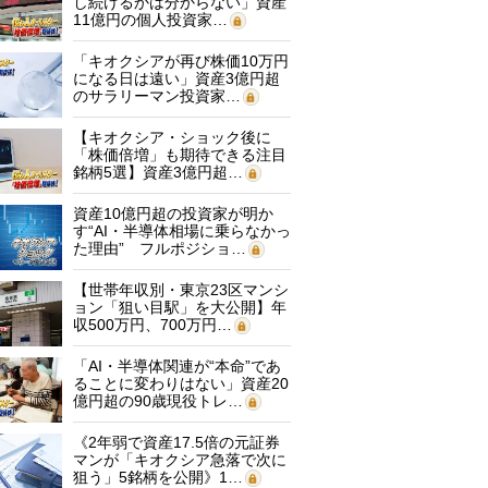
し続けるかは分からない」資産
11億円の個人投資家…
「キオクシアが再び株価10万円
になる日は遠い」資産3億円超
のサラリーマン投資家…
【キオクシア・ショック後に
「株価倍増」も期待できる注目
銘柄5選】資産3億円超…
資産10億円超の投資家が明か
す“AI・半導体相場に乗らなかっ
た理由” フルポジショ…
【世帯年収別・東京23区マンシ
ョン「狙い目駅」を大公開】年
収500万円、700万円…
「AI・半導体関連が“本命”であ
ることに変わりはない」資産20
億円超の90歳現役トレ…
《2年弱で資産17.5倍の元証券
マンが「キオクシア急落で次に
狙う」5銘柄を公開》1…