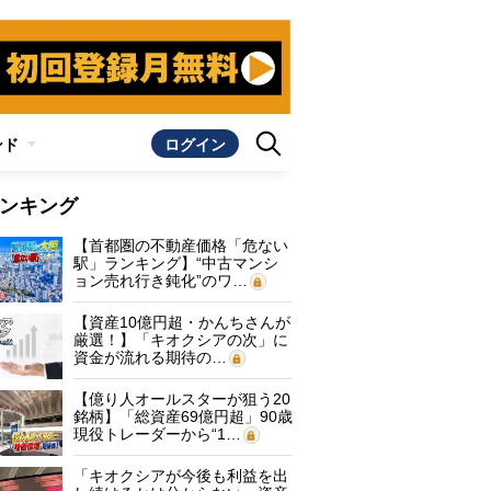
ンド
ログイン
ンキング
【首都圏の不動産価格「危ない
駅」ランキング】“中古マンシ
ョン売れ行き鈍化”のワ…
【資産10億円超・かんちさんが
厳選！】「キオクシアの次」に
資金が流れる期待の…
【億り人オールスターが狙う20
銘柄】「総資産69億円超」90歳
現役トレーダーから“1…
「キオクシアが今後も利益を出