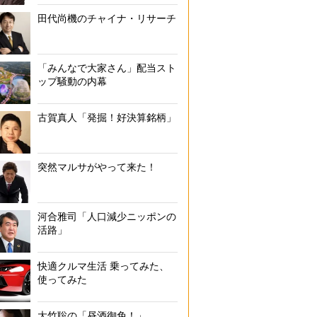
田代尚機のチャイナ・リサーチ
「みんなで大家さん」配当スト
ップ騒動の内幕
古賀真人「発掘！好決算銘柄」
突然マルサがやって来た！
河合雅司「人口減少ニッポンの
活路」
快適クルマ生活 乗ってみた、
使ってみた
大竹聡の「昼酒御免！」