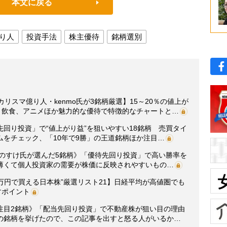
本文に戻る
り人
投資手法
株主優待
銘柄選別
リスマ億り人・kenmo氏が3銘柄厳選】15～20％の値上が
！飲食、アニメほか魅力的な優待で特徴的なチャートと…
回り投資」で“値上がり益”を狙いやすい18銘柄 売買タイ
をチェック、「10年で9勝」の王道銘柄ほか注目…
つのすけ氏が選んだ5銘柄》「優待先回り投資」で高い勝率を
薄くて個人投資家の需要が株価に反映されやすいもの…
0万円で買える日本株”厳選リスト21】日経平均が高値圏でも
すポイント
新注目2銘柄》「配当先回り投資」で不動産株が狙い目の理由
の銘柄を挙げたので、この記事を出すと怒る人がいるか…