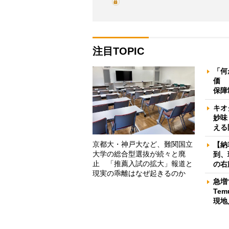
注目TOPIC
「何
価 
保障
キオ
妙味
える
京都大・神戸大など、難関国立
【納
大学の総合型選抜が続々と廃
到、
止 「推薦入試の拡大」報道と
の右
現実の乖離はなぜ起きるのか
急増
Te
現地