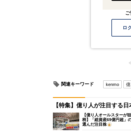
ご
ロ
関連キーワード
kenmo
億
【特集】億り人が注目する日
【億り人オールスターが狙
柄】「総資産69億円超」の
選んだ注目株