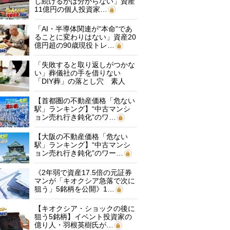
し続けるかは分からない」資産
11億円の個人投資家…
「AI・半導体関連が“本命”であ
ることに変わりはない」資産20
億円超の90歳現役トレ…
「失敗すると取り返しがつかな
い」葬儀社の手を借りない
「DIY葬」の落とし穴 素人
に…
【首都圏の不動産価格「危ない
駅」ランキング】“中古マンシ
ョン売れ行き鈍化”のワ…
【大阪の不動産価格「危ない
駅」ランキング】“中古マンシ
ョン売れ行き鈍化”のワー…
《2年弱で資産17.5倍の元証券
マンが「キオクシア急落で次に
狙う」5銘柄を公開》1…
【キオクシア・ショックの後に
狙う5銘柄】イベント投資家の
億り人・羽根英樹氏が…