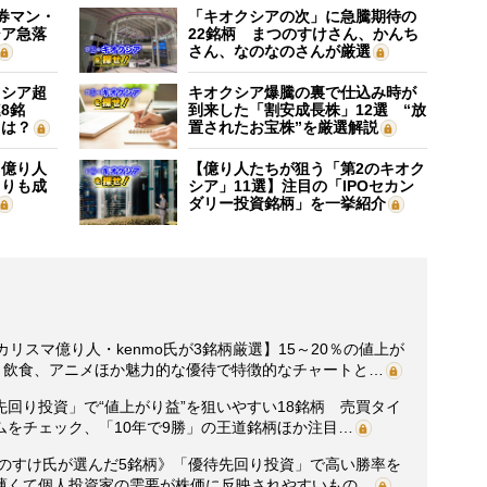
証券マン・
「キオクシアの次」に急騰期待の
シア急落
22銘柄 まつのすけさん、かんち
さん、なのなのさんが厳選
クシア超
キオクシア爆騰の裏で仕込み時が
8銘
到来した「割安成長株」12選 “放
”は？
置されたお宝株”を厳選解説
】億り人
【億り人たちが狙う「第2のキオク
よりも成
シア」11選】注目の「IPOセカン
ダリー投資銘柄」を一挙紹介
リスマ億り人・kenmo氏が3銘柄厳選】15～20％の値上が
！飲食、アニメほか魅力的な優待で特徴的なチャートと…
回り投資」で“値上がり益”を狙いやすい18銘柄 売買タイ
をチェック、「10年で9勝」の王道銘柄ほか注目…
つのすけ氏が選んだ5銘柄》「優待先回り投資」で高い勝率を
薄くて個人投資家の需要が株価に反映されやすいもの…