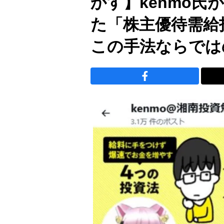
かす】kenmo氏
た「株主優待需
この手法ならでは