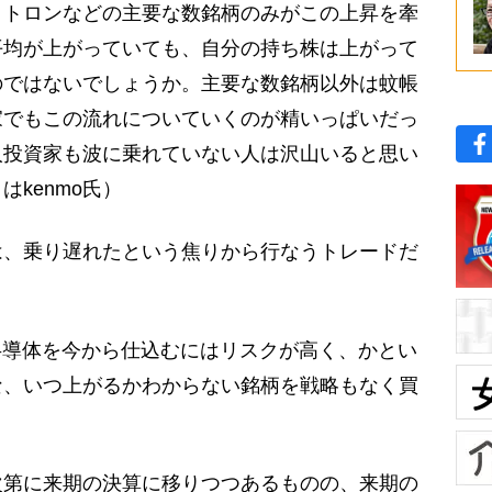
クトロンなどの主要な数銘柄のみがこの上昇を牽
平均が上がっていても、自分の持ち株は上がって
のではないでしょうか。主要な数銘柄以外は蚊帳
家でもこの流れについていくのが精いっぱいだっ
人投資家も波に乗れていない人は沢山いると思い
kenmo氏）
、乗り遅れたという焦りから行なうトレードだ
半導体を今から仕込むにはリスクが高く、かとい
な、いつ上がるかわからない銘柄を戦略もなく買
第に来期の決算に移りつつあるものの、来期の