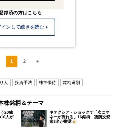
登録済の方はこちら
グインして続きを読む
1
2
り人
投資手法
株主優待
銘柄選別
本株銘柄＆テーマ
う20銘
キオクシア・ショックで「次にマ
10人が
ネーが流れる」16銘柄 凄腕投資
家3名が厳選