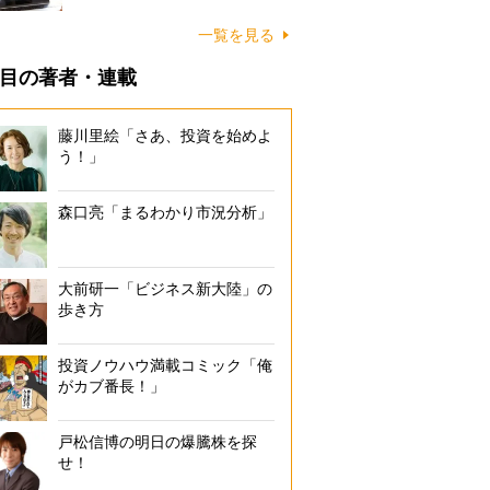
一覧を見る
目の著者・連載
藤川里絵「さあ、投資を始めよ
う！」
森口亮「まるわかり市況分析」
大前研一「ビジネス新大陸」の
歩き方
投資ノウハウ満載コミック「俺
がカブ番長！」
戸松信博の明日の爆騰株を探
せ！