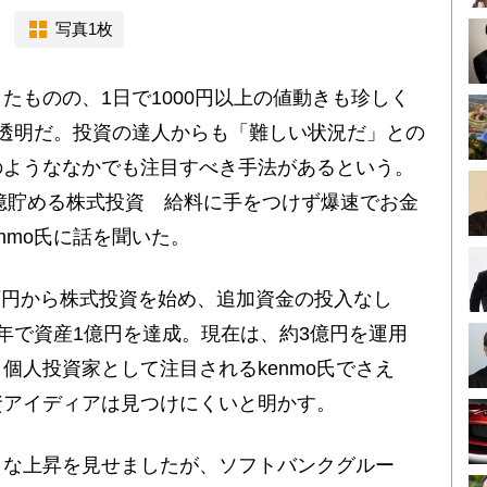
写真1枚
ものの、1日で1000円以上の値動きも珍しく
透明だ。投資の達人からも「難しい状況だ」との
のようななかでも注目すべき手法があるという。
1億貯める株式投資 給料に手をつけず爆速でお金
nmo氏に話を聞いた。
00万円から株式投資を始め、追加資金の投入なし
年で資産1億円を達成。現在は、約3億円を運用
個人投資家として注目されるkenmo氏でさえ
資アイディアは見つけにくいと明かす。
きな上昇を見せましたが、ソフトバンクグルー