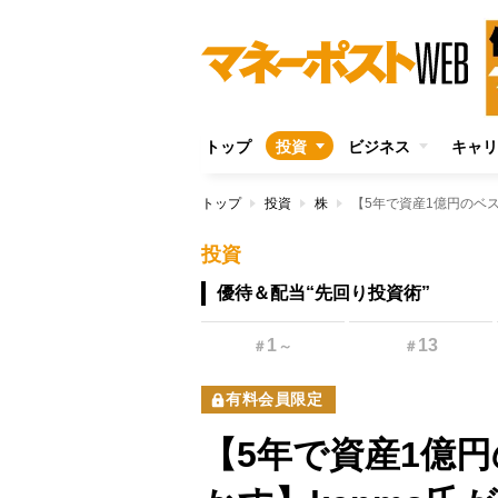
トップ
投資
ビジネス
キャリ
トップ
投資
株
投資
優待＆配当“先回り投資術”
1
13
＃
～
＃
有料会員限定
【5年で資産1億