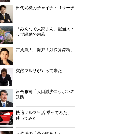
田代尚機のチャイナ・リサーチ
「みんなで大家さん」配当スト
ップ騒動の内幕
古賀真人「発掘！好決算銘柄」
突然マルサがやって来た！
河合雅司「人口減少ニッポンの
活路」
快適クルマ生活 乗ってみた、
使ってみた
大竹聡の「昼酒御免！」