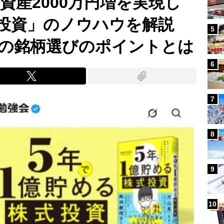
が資産2000万円増を実現し
給投資」のノウハウを解説
5
の銘柄選びのポイントとは
6
7
8
9
10