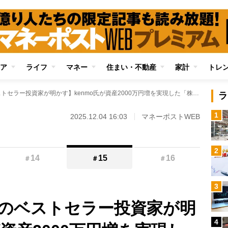
ア
ライフ
マネー
住まい・不動産
家計
トレ
【5年で資産1億円のベストセラー投資家が明かす】kenmo氏が資産2000万円増を実現した「株主優待需給投資」のノウハウを解説 この手法ならではの銘柄選びのポイントとは
ラ
1
2025.12.04 16:03
マネーポストWEB
2
14
15
16
＃
＃
＃
3
円のベストセラー投資家が明
4