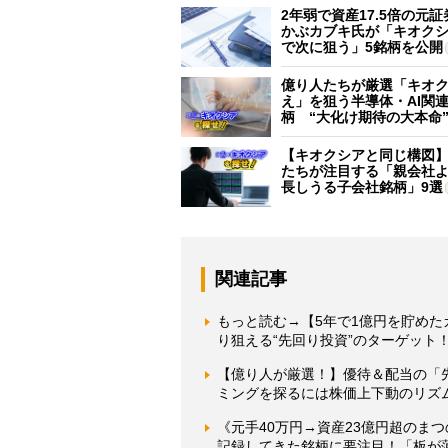
2年弱で資産17.5倍の元
かぶカブキ氏が「キオク
で次に狙う」5銘柄を公開
億り人たちが厳選「キオ
え」を狙う半導体・AI関連
柄 “大化け期待の大本命
【キオクシアと同じ構図
たちが注目する「親会社
長しうる子会社銘柄」9選
関連記事
もっと読む→【5年で1億円を貯めたカ
り狙える“先回り投資”のターゲット
【億り人が厳選！】優待＆配当の「先
ミングを探るには株価上下動のリズム
《元手40万円→資産23億円超のま
記録してきた銘柄に要注目！「板が