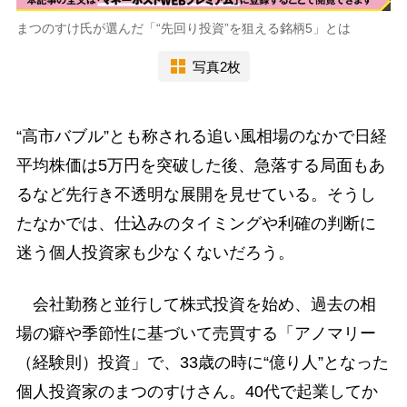
まつのすけ氏が選んだ「“先回り投資”を狙える銘柄5」とは
写真2枚
“高市バブル”とも称される追い風相場のなかで日経
平均株価は5万円を突破した後、急落する局面もあ
るなど先行き不透明な展開を見せている。そうし
たなかでは、仕込みのタイミングや利確の判断に
迷う個人投資家も少なくないだろう。
会社勤務と並行して株式投資を始め、過去の相
場の癖や季節性に基づいて売買する「アノマリー
（経験則）投資」で、33歳の時に“億り人”となった
個人投資家のまつのすけさん。40代で起業してか