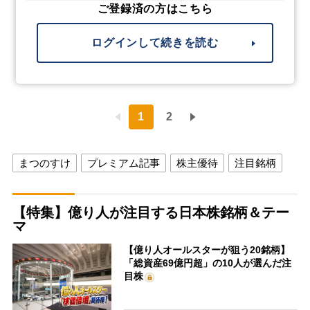
ご登録済の方はこちら
ログインして続きを読む
1
2
まつのすけ
プレミアム記事
株主優待
注目銘柄
【特集】億り人が注目する日本株銘柄＆テー
マ
【億り人オールスターが狙う20銘柄】
「総資産69億円超」の10人が選んだ注
目株