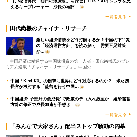
【戸松信博氏「明日の爆騰株」を探せ】TDK：AIインフラを支
えるキープレーヤー 成長の再評…
一覧を見る
田代尚機のチャイナ・リサーチ
厳しい経済情勢をどう打開するか？中国の下半期
の「経済運営方針」を読み解く 需要不足対策
が…
中国経済に精通する中国株投資の第一人者・田代尚機氏のプレ
ミアム連載「チャイナ・リサーチ」。中国の…
中国「Kimi K3」の衝撃に世界はどう対応するのか？ 米財務
長官が検討する「蒸留を行う中国…
中国経済“予想外の低成長”で政策のテコ入れ必至か 経済運営
方針の修正で成長加速が予想さ…
一覧を見る
「みんなで大家さん」配当ストップ騒動の内幕