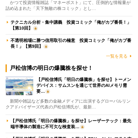
かつて投資情報雑誌「マネーポスト」にて、圧倒的な情報量が
詰め込まれた「天下無敵の株コミック」とし…
テクニカル分析・集中講義 投資コミック「俺がカブ番長！」
【第10回】
不透明相場に勝つ信用取引の極意 投資コミック「俺がカブ番
長！」【第9回】
一覧を見る
戸松信博の明日の爆騰株を探せ！
【戸松信博氏「明日の爆騰株」を探せ】トーメン
デバイス：サムスンを通じて世界のAIメモリ需
要…
新聞や雑誌など多数の金融メディアに出演するグローバルリン
クアドバイザーズ代表の戸松信博氏が、最新…
【戸松信博氏「明日の爆騰株」を探せ】レーザーテック：最先
端半導体の製造に不可欠な検査装…