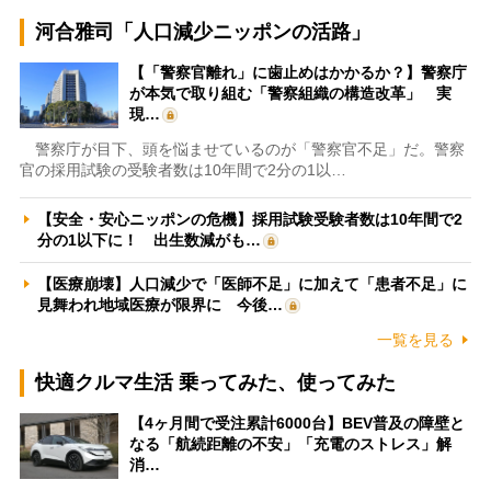
河合雅司「人口減少ニッポンの活路」
【「警察官離れ」に歯止めはかかるか？】警察庁
が本気で取り組む「警察組織の構造改革」 実
現…
警察庁が目下、頭を悩ませているのが「警察官不足」だ。警察
官の採用試験の受験者数は10年間で2分の1以…
【安全・安心ニッポンの危機】採用試験受験者数は10年間で2
分の1以下に！ 出生数減がも…
【医療崩壊】人口減少で「医師不足」に加えて「患者不足」に
見舞われ地域医療が限界に 今後…
一覧を見る
快適クルマ生活 乗ってみた、使ってみた
【4ヶ月間で受注累計6000台】BEV普及の障壁と
なる「航続距離の不安」「充電のストレス」解
消…