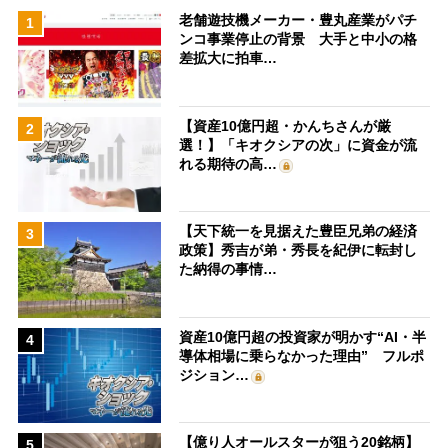
老舗遊技機メーカー・豊丸産業がパチ
1
ンコ事業停止の背景 大手と中小の格
差拡大に拍車…
【資産10億円超・かんちさんが厳
2
選！】「キオクシアの次」に資金が流
れる期待の高…
【天下統一を見据えた豊臣兄弟の経済
3
政策】秀吉が弟・秀長を紀伊に転封し
た納得の事情…
資産10億円超の投資家が明かす“AI・半
4
導体相場に乗らなかった理由” フルポ
ジション…
【億り人オールスターが狙う20銘柄】
5