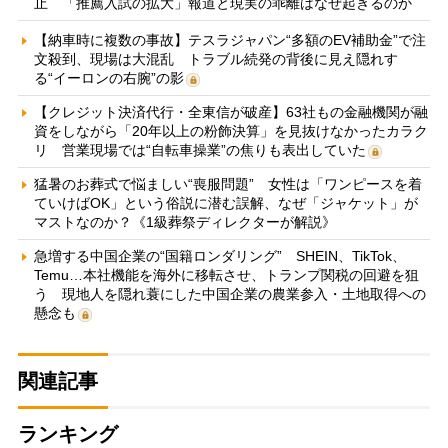
止 「推薦入試の拡大」報道と現実の乖離はなぜ起きるのか
【納車時に複数の事故】テスラジャパン“多額のEV補助金”で注
文殺到、現場は大混乱 トラブル続発の背後に見え隠れす
る“イーロンの右腕”の影
【クレジット決済代行・全東信が破産】63社もの金融機関が融
資をしながら「20年以上の粉飾決算」を見抜けなかったカラク
リ 営業現場では“自転車操業”の焦りも表出していた
猛暑のお葬式で悩ましい“喪服問題” 女性は「ワンピースを着
ていけばOK」という俗説に潜む誤解、なぜ「ジャケット」が
マストなのか？《1級葬祭ディレクターが解説》
急増する中国企業の“国籍ロンダリング” SHEIN、TikTok、
Temu…本社機能を海外に移転させ、トランプ関税の回避を狙
う 現地人を隠れ蓑にした中国企業の農業参入・土地取得への
懸念も
関連記事
ランキング