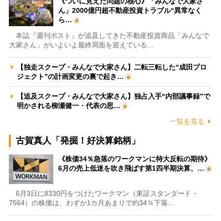
《ついに見えた問題の核心》「みんなで大家さ
ん」2000億円超不動産投資トラブル“異常なく
ら…
本誌『週刊ポスト』が追及してきた不動産投資商品「みんなで
大家さん」がいよいよ最終局面を迎えている…
【独走スクープ・みんなで大家さん】二転三転した“成田プロ
ジェクト”の計画変更の裏で起き…
【追及スクープ・みんなで大家さん】独占入手“内部議事録”で
明かされる柳瀬健一・代表の思…
一覧を見る
古賀真人「発掘！好決算銘柄」
《株価34％急落のワークマンに特大反転の期待》
6月の売上低迷を吹き飛ばす第1四半期決算、…
6月3日に8330円をつけたワークマン（東証スタンダード・
7564）の株価は、わずか1カ月あまりで約34％下落…