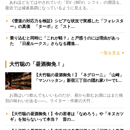
あれほどもてはやされていた「EV（BEV）シフト」の潮流も、
最近では減速基調になっているように見える。…
《雪道の対応力を検証》シビアな状況で実感した「フォレスタ
ー」の真価 「ターボ」と「スト…
乗り込むと同時に「これが軽？」と戸惑うのには理由があっ
た 「日産ルークス」さらなる躍進…
一覧を見る
大竹聡の「昼酒御免！」
【大竹聡の昼酒御免！】「ネグローニ」「山崎」
「マンハッタン」新宿三丁目の隠れ家バーで1…
お酒はいつ飲んでもいいものだが、昼から飲むお酒にはまた格
別の味わいがある――。ライター・作家の大竹…
【大竹聡の昼酒御免！】今の若者は「なめろう」や「キヌカツ
ギ」を知らないって本当？ 昔の…