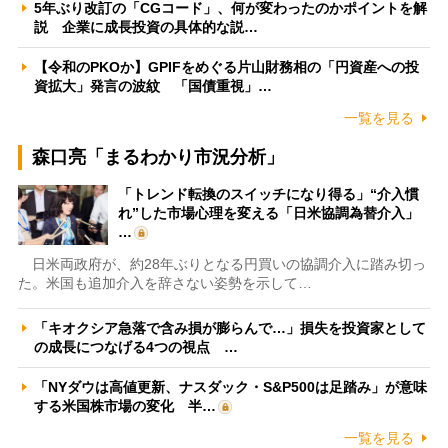
5年ぶり改訂の「CGコード」、何が変わったのかポイントを解
説 企業に成長投資の具体的な説…
【令和のPKOか】GPIFをめぐる片山財務相の「円資産への投
資拡大」発言の波紋 「国債重視」…
一覧を見る
森口亮「まるわかり市況分析」
「トレンド転換のスイッチになり得る」“介入慣
れ”した市場心理を変える「日米協調為替介入」
…
日米両政府が、約28年ぶりとなる円買いの協調介入に踏み切っ
た。米国も追加介入を辞さない姿勢を示して…
「キオクシア急落で含み損が膨らんで…」損失を投資家として
の成長につなげる4つの視点 …
「NYダウは高値更新、ナスダック・S&P500は足踏み」が意味
する米国株市場の変化 半…
一覧を見る