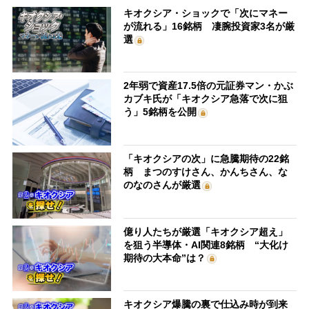
キオクシア・ショックで「次にマネー
が流れる」16銘柄 凄腕投資家3名が厳
選
2年弱で資産17.5倍の元証券マン・かぶ
カブキ氏が「キオクシア急落で次に狙
う」5銘柄を公開
「キオクシアの次」に急騰期待の22銘
柄 まつのすけさん、かんちさん、な
のなのさんが厳選
億り人たちが厳選「キオクシア超え」
を狙う半導体・AI関連8銘柄 “大化け
期待の大本命”は？
キオクシア爆騰の裏で仕込み時が到来