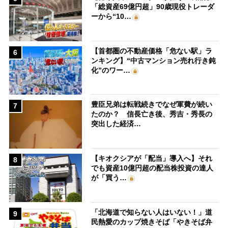
「総資産69億円超」90歳現役トレーダ
ーから“10…
【首都圏の不動産価格「危ない駅」ラ
6
ンキング】“中古マンション売れ行き鈍
化”のワー…
豊臣兄弟は転戦続きでなぜ軍費が続い
7
たのか？ 信長亡き後、秀吉・秀長の
突出した経済…
【キオクシアが「配当」導入へ】それ
8
でも資産10億円超の配当株投資の達人
が「買う…
「北海道で知らない人はいない！」道
9
民熱愛のカップ焼きそば「やきそば弁