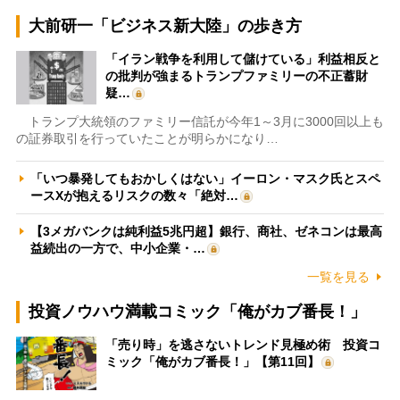
大前研一「ビジネス新大陸」の歩き方
「イラン戦争を利用して儲けている」利益相反と
の批判が強まるトランプファミリーの不正蓄財
疑…
トランプ大統領のファミリー信託が今年1～3月に3000回以上も
の証券取引を行っていたことが明らかになり…
「いつ暴発してもおかしくはない」イーロン・マスク氏とスペ
ースXが抱えるリスクの数々「絶対…
【3メガバンクは純利益5兆円超】銀行、商社、ゼネコンは最高
益続出の一方で、中小企業・…
一覧を見る
投資ノウハウ満載コミック「俺がカブ番長！」
「売り時」を逃さないトレンド見極め術 投資コ
ミック「俺がカブ番長！」【第11回】