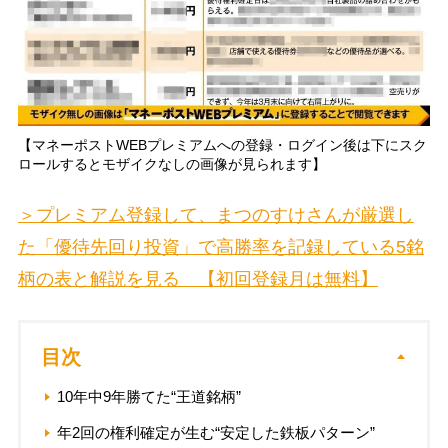
【マネーポストWEBプレミアムへの登録・ログイン後は下にスク
ロールするとモザイクなしの画像が見られます】
＞プレミアム登録して、まつのすけさんが厳選し
た「優待先回り投資」で高勝率を記録している5銘
柄の表と解説を見る 【初回登録月は無料】
目次
10年中9年勝てた“王道銘柄”
年2回の権利確定が生む“安定した鉄板パターン”