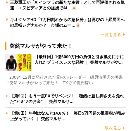
三菱重工が「AIインフラの新たな主役」として再評価される気
運 エヌビディアとの提携でAI…
キオクシアHD「7万円割れからの急反発」は再びの上昇局面へ
の反転シグナルか？ 市場のムー…
一覧を見る
突然マルサがやって来た！
【最終回】1億6000万円の負債と引き換えに手に
入れたプライスレスな経験 ｜ 突然マルサがや…
2009年12月に発行された元FXトレーダー・磯貝清明氏の著書
『突然マルサがやって来た！～FXで10億円稼い…
【第9回】もう一度FXでリベンジ！ 種銭は差し押さえを免れ
た”ヒミツのお金” ｜ 突然マルサ…
【第8回】年利はなんと14.6％！ 毎日5万円超の延滞税が積み
上がっていく ｜ 突然マルサ…
一覧を見る