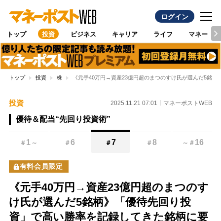
ログイン
トップ
投資
ビジネス
キャリア
ライフ
マネー
トップ
投資
株
《元手40万円→資産23億円超のまつのすけ氏が選んだ5銘
投資
2025.11.21 07:01
マネーポストWEB
優待＆配当“先回り投資術”
1
6
7
8
16
＃
～
＃
＃
＃
～
＃
有料会員限定
《元手40万円→資産23億円超のまつのす
け氏が選んだ5銘柄》「優待先回り投
資」で高い勝率を記録してきた銘柄に要