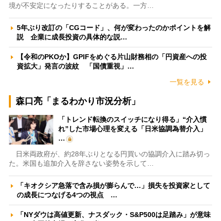
境が不安定になったりすることがある。一方…
5年ぶり改訂の「CGコード」、何が変わったのかポイントを解
説 企業に成長投資の具体的な説…
【令和のPKOか】GPIFをめぐる片山財務相の「円資産への投
資拡大」発言の波紋 「国債重視」…
一覧を見る
森口亮「まるわかり市況分析」
「トレンド転換のスイッチになり得る」“介入慣
れ”した市場心理を変える「日米協調為替介入」
…
日米両政府が、約28年ぶりとなる円買いの協調介入に踏み切っ
た。米国も追加介入を辞さない姿勢を示して…
「キオクシア急落で含み損が膨らんで…」損失を投資家として
の成長につなげる4つの視点 …
「NYダウは高値更新、ナスダック・S&P500は足踏み」が意味