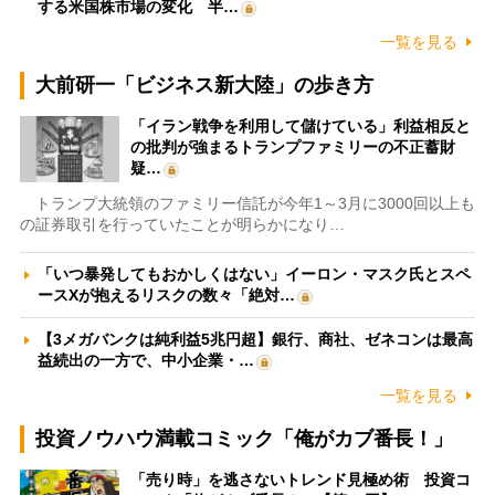
する米国株市場の変化 半…
一覧を見る
大前研一「ビジネス新大陸」の歩き方
「イラン戦争を利用して儲けている」利益相反と
の批判が強まるトランプファミリーの不正蓄財
疑…
トランプ大統領のファミリー信託が今年1～3月に3000回以上も
の証券取引を行っていたことが明らかになり…
「いつ暴発してもおかしくはない」イーロン・マスク氏とスペ
ースXが抱えるリスクの数々「絶対…
【3メガバンクは純利益5兆円超】銀行、商社、ゼネコンは最高
益続出の一方で、中小企業・…
一覧を見る
投資ノウハウ満載コミック「俺がカブ番長！」
「売り時」を逃さないトレンド見極め術 投資コ