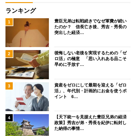
ランキング
豊臣兄弟は転戦続きでなぜ軍費が続い
1
たのか？ 信長亡き後、秀吉・秀長の
突出した経済…
後悔しない老後を実現するための「ゼ
2
ロ活」の極意 「思い入れある品こそ
早めに手放す…
資産をゼロにして最期を迎える「ゼロ
3
活」、年代別・計画的にお金を使うポ
イント 6…
【天下統一を見据えた豊臣兄弟の経済
4
政策】秀吉が弟・秀長を紀伊に転封し
た納得の事情…