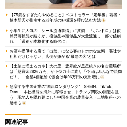
【75歳をすぎたらやめること】ベストセラー『定年後』著者・
楠木新氏が指南する老年期の好循環を呼び込む方法
小学生に人気の「シール流通事情」に変調 「ボンドロ」は依
然品薄状態が続くが、模倣品や類似品が大量流通し一部で値崩
れ 「選別が本格化する時代に」
お酒を提供する店で「出禁」になる客のトホホな生態 嘔吐や
粗相だけじゃない、店側が嫌がる“最悪の客”とは
【土俵に埋まるカネ】大の里、豊昇龍が黒星続きの名古屋場所
は「懸賞金2826万円」が下位力士に渡り「今日はみんなで焼肉
だ！」 金星4個配給で協会は年96万円の支出増に
急増する中国企業の“国籍ロンダリング” SHEIN、TikTok、
Temu…本社機能を海外に移転させ、トランプ関税の回避を狙
う 現地人を隠れ蓑にした中国企業の農業参入・土地取得への
懸念も
関連記事