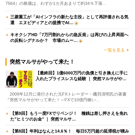
7564）の株価は、わずか1カ月あまりで約34％下落…
三菱重工が「AIインフラの新たな主役」として再評価される気
運 エヌビディアとの提携でAI…
キオクシアHD「7万円割れからの急反発」は再びの上昇局面へ
の反転シグナルか？ 市場のムー…
一覧を見る
突然マルサがやって来た！
【最終回】1億6000万円の負債と引き換えに手に
入れたプライスレスな経験 ｜ 突然マルサがや…
2009年12月に発行された元FXトレーダー・磯貝清明氏の著書
『突然マルサがやって来た！～FXで10億円稼い…
【第9回】もう一度FXでリベンジ！ 種銭は差し押さえを免れ
た”ヒミツのお金” ｜ 突然マルサ…
【第8回】年利はなんと14.6％！ 毎日5万円超の延滞税が積み