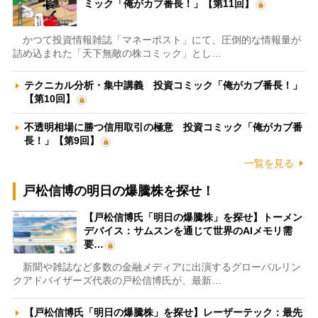
ミック「俺がカブ番長！」【第11回】
かつて投資情報雑誌「マネーポスト」にて、圧倒的な情報量が
詰め込まれた「天下無敵の株コミック」とし…
テクニカル分析・集中講義 投資コミック「俺がカブ番長！」
【第10回】
不透明相場に勝つ信用取引の極意 投資コミック「俺がカブ番
長！」【第9回】
一覧を見る
戸松信博の明日の爆騰株を探せ！
【戸松信博氏「明日の爆騰株」を探せ】トーメン
デバイス：サムスンを通じて世界のAIメモリ需
要…
新聞や雑誌など多数の金融メディアに出演するグローバルリン
クアドバイザーズ代表の戸松信博氏が、最新…
【戸松信博氏「明日の爆騰株」を探せ】レーザーテック：最先