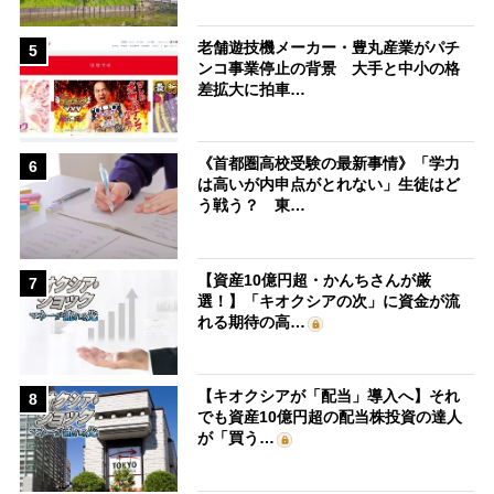
老舗遊技機メーカー・豊丸産業がパチ
5
ンコ事業停止の背景 大手と中小の格
差拡大に拍車…
《首都圏高校受験の最新事情》「学力
6
は高いが内申点がとれない」生徒はど
う戦う？ 東…
【資産10億円超・かんちさんが厳
7
選！】「キオクシアの次」に資金が流
れる期待の高…
【キオクシアが「配当」導入へ】それ
8
でも資産10億円超の配当株投資の達人
が「買う…