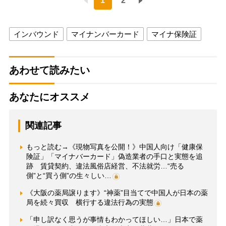
1
2
インバウンド
マイナンバーカード
マイナ保険証
あわせて読みたい
あなたにオススメ
関連記事
もっと読む→《現物写真を公開！》中国人向け「健康保
険証」「マイナバーカード」偽造業者の手口と実態を追
跡 賃貸契約、違法風俗店経営、不法就労…“売る
側”と“買う側”の生々しい…
《大阪の薬局譲ります》“神薬”目当てで中国人が日本の薬
局を続々買収 横行する違法行為の実態
「申し訳なく思うが事情もわかってほしい…」日本で薬