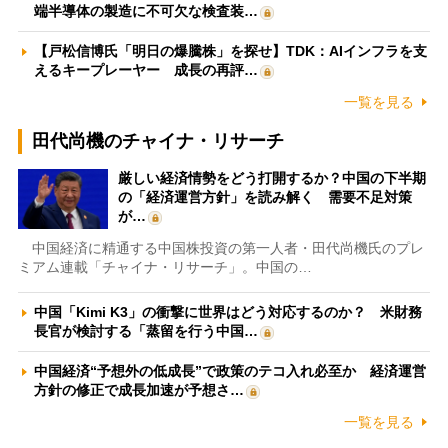
端半導体の製造に不可欠な検査装…
【戸松信博氏「明日の爆騰株」を探せ】TDK：AIインフラを支
えるキープレーヤー 成長の再評…
一覧を見る
田代尚機のチャイナ・リサーチ
厳しい経済情勢をどう打開するか？中国の下半期
の「経済運営方針」を読み解く 需要不足対策
が…
中国経済に精通する中国株投資の第一人者・田代尚機氏のプレ
ミアム連載「チャイナ・リサーチ」。中国の…
中国「Kimi K3」の衝撃に世界はどう対応するのか？ 米財務
長官が検討する「蒸留を行う中国…
中国経済“予想外の低成長”で政策のテコ入れ必至か 経済運営
方針の修正で成長加速が予想さ…
一覧を見る