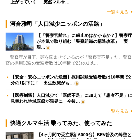
上がっていく ｜ 突然マルサ…
一覧を見る
河合雅司「人口減少ニッポンの活路」
【「警察官離れ」に歯止めはかかるか？】警察庁
が本気で取り組む「警察組織の構造改革」 実
現…
警察庁が目下、頭を悩ませているのが「警察官不足」だ。警察
官の採用試験の受験者数は10年間で2分の1以…
【安全・安心ニッポンの危機】採用試験受験者数は10年間で2
分の1以下に！ 出生数減がも…
【医療崩壊】人口減少で「医師不足」に加えて「患者不足」に
見舞われ地域医療が限界に 今後…
一覧を見る
快適クルマ生活 乗ってみた、使ってみた
【4ヶ月間で受注累計6000台】BEV普及の障壁と