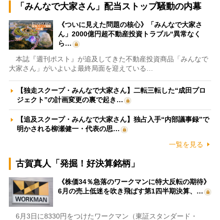
「みんなで大家さん」配当ストップ騒動の内幕
《ついに見えた問題の核心》「みんなで大家さ
ん」2000億円超不動産投資トラブル“異常なく
ら…
本誌『週刊ポスト』が追及してきた不動産投資商品「みんなで
大家さん」がいよいよ最終局面を迎えている…
【独走スクープ・みんなで大家さん】二転三転した“成田プロ
ジェクト”の計画変更の裏で起き…
【追及スクープ・みんなで大家さん】独占入手“内部議事録”で
明かされる柳瀬健一・代表の思…
一覧を見る
古賀真人「発掘！好決算銘柄」
《株価34％急落のワークマンに特大反転の期待》
6月の売上低迷を吹き飛ばす第1四半期決算、…
6月3日に8330円をつけたワークマン（東証スタンダード・