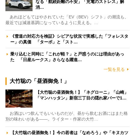
なる「航続距離の不安」「充電のストレス」解
消…
あれほどもてはやされていた「EV（BEV）シフト」の潮流も、
最近では減速基調になっているように見える。…
《雪道の対応力を検証》シビアな状況で実感した「フォレスタ
ー」の真価 「ターボ」と「スト…
乗り込むと同時に「これが軽？」と戸惑うのには理由があっ
た 「日産ルークス」さらなる躍進…
一覧を見る
大竹聡の「昼酒御免！」
【大竹聡の昼酒御免！】「ネグローニ」「山崎」
「マンハッタン」新宿三丁目の隠れ家バーで1…
お酒はいつ飲んでもいいものだが、昼から飲むお酒にはまた格
別の味わいがある――。ライター・作家の大竹…
【大竹聡の昼酒御免！】今の若者は「なめろう」や「キヌカツ