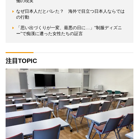
働の現実
なぜ日本人だとバレた？ 海外で目立つ日本人ならでは
の行動
「思い出づくりが一変、最悪の日に…」“制服ディズニ
ー”で痴漢に遭った女性たちの証言
注目TOPIC