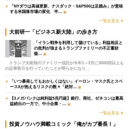
「NYダウは高値更新、ナスダック・S&P500は足踏み」が意味
する米国株市場の変化 半…
一覧を見る
大前研一「ビジネス新大陸」の歩き方
「イラン戦争を利用して儲けている」利益相反と
の批判が強まるトランプファミリーの不正蓄財
疑…
トランプ大統領のファミリー信託が今年1～3月に3000回以上も
の証券取引を行っていたことが明らかになり…
「いつ暴発してもおかしくはない」イーロン・マスク氏とスペ
ースXが抱えるリスクの数々「絶対…
【3メガバンクは純利益5兆円超】銀行、商社、ゼネコンは最高
益続出の一方で、中小企業・…
一覧を見る
投資ノウハウ満載コミック「俺がカブ番長！」