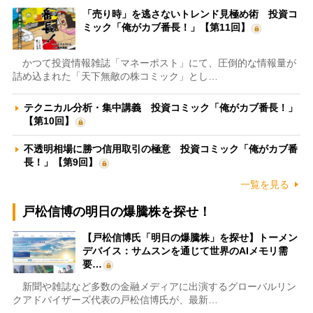
「売り時」を逃さないトレンド見極め術 投資コ
ミック「俺がカブ番長！」【第11回】
かつて投資情報雑誌「マネーポスト」にて、圧倒的な情報量が
詰め込まれた「天下無敵の株コミック」とし…
テクニカル分析・集中講義 投資コミック「俺がカブ番長！」
【第10回】
不透明相場に勝つ信用取引の極意 投資コミック「俺がカブ番
長！」【第9回】
一覧を見る
戸松信博の明日の爆騰株を探せ！
【戸松信博氏「明日の爆騰株」を探せ】トーメン
デバイス：サムスンを通じて世界のAIメモリ需
要…
新聞や雑誌など多数の金融メディアに出演するグローバルリン
クアドバイザーズ代表の戸松信博氏が、最新…