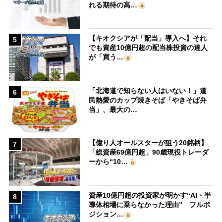
れる期待の高…
【キオクシアが「配当」導入へ】それ
5
でも資産10億円超の配当株投資の達人
が「買う…
「北海道で知らない人はいない！」道
6
民熱愛のカップ焼きそば「やきそば弁
当」、最大の…
【億り人オールスターが狙う20銘柄】
7
「総資産69億円超」90歳現役トレーダ
ーから“10…
資産10億円超の投資家が明かす“AI・半
8
導体相場に乗らなかった理由” フルポ
ジション…