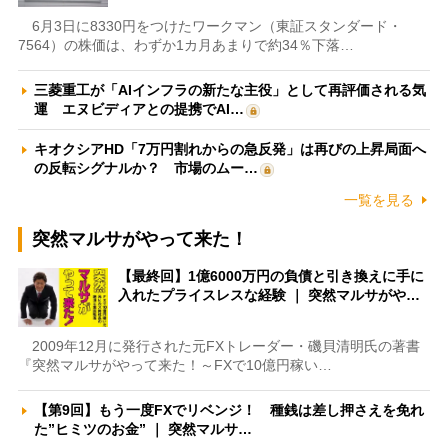
6月3日に8330円をつけたワークマン（東証スタンダード・
7564）の株価は、わずか1カ月あまりで約34％下落…
三菱重工が「AIインフラの新たな主役」として再評価される気
運 エヌビディアとの提携でAI…
キオクシアHD「7万円割れからの急反発」は再びの上昇局面へ
の反転シグナルか？ 市場のムー…
一覧を見る
突然マルサがやって来た！
【最終回】1億6000万円の負債と引き換えに手に
入れたプライスレスな経験 ｜ 突然マルサがや…
2009年12月に発行された元FXトレーダー・磯貝清明氏の著書
『突然マルサがやって来た！～FXで10億円稼い…
【第9回】もう一度FXでリベンジ！ 種銭は差し押さえを免れ
た”ヒミツのお金” ｜ 突然マルサ…