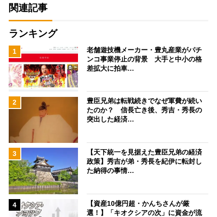
関連記事
ランキング
老舗遊技機メーカー・豊丸産業がパチ
1
ンコ事業停止の背景 大手と中小の格
差拡大に拍車…
豊臣兄弟は転戦続きでなぜ軍費が続い
2
たのか？ 信長亡き後、秀吉・秀長の
突出した経済…
【天下統一を見据えた豊臣兄弟の経済
3
政策】秀吉が弟・秀長を紀伊に転封し
た納得の事情…
【資産10億円超・かんちさんが厳
4
選！】「キオクシアの次」に資金が流