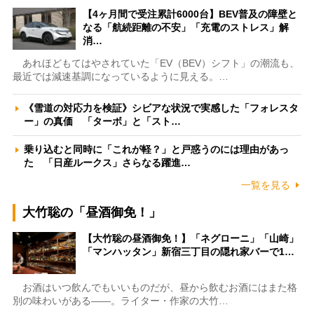
【4ヶ月間で受注累計6000台】BEV普及の障壁と
なる「航続距離の不安」「充電のストレス」解
消…
あれほどもてはやされていた「EV（BEV）シフト」の潮流も、
最近では減速基調になっているように見える。…
《雪道の対応力を検証》シビアな状況で実感した「フォレスタ
ー」の真価 「ターボ」と「スト…
乗り込むと同時に「これが軽？」と戸惑うのには理由があっ
た 「日産ルークス」さらなる躍進…
一覧を見る
大竹聡の「昼酒御免！」
【大竹聡の昼酒御免！】「ネグローニ」「山崎」
「マンハッタン」新宿三丁目の隠れ家バーで1…
お酒はいつ飲んでもいいものだが、昼から飲むお酒にはまた格
別の味わいがある――。ライター・作家の大竹…