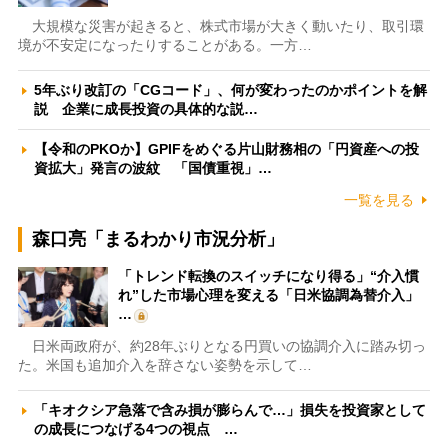
大規模な災害が起きると、株式市場が大きく動いたり、取引環
境が不安定になったりすることがある。一方…
5年ぶり改訂の「CGコード」、何が変わったのかポイントを解
説 企業に成長投資の具体的な説…
【令和のPKOか】GPIFをめぐる片山財務相の「円資産への投
資拡大」発言の波紋 「国債重視」…
一覧を見る
森口亮「まるわかり市況分析」
「トレンド転換のスイッチになり得る」“介入慣
れ”した市場心理を変える「日米協調為替介入」
…
日米両政府が、約28年ぶりとなる円買いの協調介入に踏み切っ
た。米国も追加介入を辞さない姿勢を示して…
「キオクシア急落で含み損が膨らんで…」損失を投資家として
の成長につなげる4つの視点 …