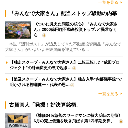
一覧を見る
「みんなで大家さん」配当ストップ騒動の内幕
《ついに見えた問題の核心》「みんなで大家さ
ん」2000億円超不動産投資トラブル“異常なく
ら…
本誌『週刊ポスト』が追及してきた不動産投資商品「みんなで
大家さん」がいよいよ最終局面を迎えている…
【独走スクープ・みんなで大家さん】二転三転した“成田プロ
ジェクト”の計画変更の裏で起き…
【追及スクープ・みんなで大家さん】独占入手“内部議事録”で
明かされる柳瀬健一・代表の思…
一覧を見る
古賀真人「発掘！好決算銘柄」
《株価34％急落のワークマンに特大反転の期待》
6月の売上低迷を吹き飛ばす第1四半期決算、…