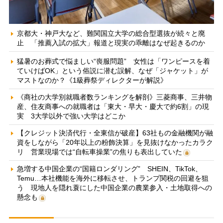
京都大・神戸大など、難関国立大学の総合型選抜が続々と廃
止 「推薦入試の拡大」報道と現実の乖離はなぜ起きるのか
猛暑のお葬式で悩ましい“喪服問題” 女性は「ワンピースを着
ていけばOK」という俗説に潜む誤解、なぜ「ジャケット」が
マストなのか？《1級葬祭ディレクターが解説》
《商社の大学別就職者数ランキングを解剖》三菱商事、三井物
産、住友商事への就職者は「東大・早大・慶大で約6割」の現
実 3大学以外で強い大学はどこか
【クレジット決済代行・全東信が破産】63社もの金融機関が融
資をしながら「20年以上の粉飾決算」を見抜けなかったカラク
リ 営業現場では“自転車操業”の焦りも表出していた
急増する中国企業の“国籍ロンダリング” SHEIN、TikTok、
Temu…本社機能を海外に移転させ、トランプ関税の回避を狙
う 現地人を隠れ蓑にした中国企業の農業参入・土地取得への
懸念も