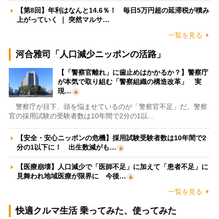
【第8回】年利はなんと14.6％！ 毎日5万円超の延滞税が積み
上がっていく ｜ 突然マルサ…
一覧を見る
河合雅司「人口減少ニッポンの活路」
【「警察官離れ」に歯止めはかかるか？】警察庁
が本気で取り組む「警察組織の構造改革」 実
現…
警察庁が目下、頭を悩ませているのが「警察官不足」だ。警察
官の採用試験の受験者数は10年間で2分の1以…
【安全・安心ニッポンの危機】採用試験受験者数は10年間で2
分の1以下に！ 出生数減がも…
【医療崩壊】人口減少で「医師不足」に加えて「患者不足」に
見舞われ地域医療が限界に 今後…
一覧を見る
快適クルマ生活 乗ってみた、使ってみた