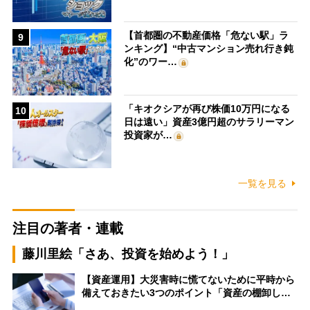
【首都圏の不動産価格「危ない駅」ラ
9
ンキング】“中古マンション売れ行き鈍
化”のワー…
「キオクシアが再び株価10万円になる
10
日は遠い」資産3億円超のサラリーマン
投資家が…
一覧を見る
注目の著者・連載
藤川里絵「さあ、投資を始めよう！」
【資産運用】大災害時に慌てないために平時から
備えておきたい3つのポイント「資産の棚卸し…