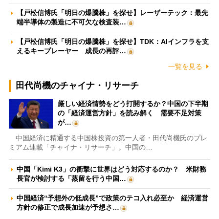
【戸松信博氏「明日の爆騰株」を探せ】レーザーテック：最先
端半導体の製造に不可欠な検査装…
【戸松信博氏「明日の爆騰株」を探せ】TDK：AIインフラを支
えるキープレーヤー 成長の再評…
一覧を見る
田代尚機のチャイナ・リサーチ
厳しい経済情勢をどう打開するか？中国の下半期
の「経済運営方針」を読み解く 需要不足対策
が…
中国経済に精通する中国株投資の第一人者・田代尚機氏のプレ
ミアム連載「チャイナ・リサーチ」。中国の…
中国「Kimi K3」の衝撃に世界はどう対応するのか？ 米財務
長官が検討する「蒸留を行う中国…
中国経済“予想外の低成長”で政策のテコ入れ必至か 経済運営
方針の修正で成長加速が予想さ…