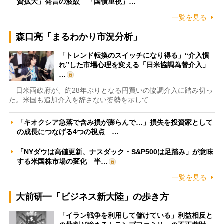
資拡大」発言の波紋 「国債重視」…
一覧を見る
森口亮「まるわかり市況分析」
「トレンド転換のスイッチになり得る」“介入慣
れ”した市場心理を変える「日米協調為替介入」
…
日米両政府が、約28年ぶりとなる円買いの協調介入に踏み切っ
た。米国も追加介入を辞さない姿勢を示して…
「キオクシア急落で含み損が膨らんで…」損失を投資家として
の成長につなげる4つの視点 …
「NYダウは高値更新、ナスダック・S&P500は足踏み」が意味
する米国株市場の変化 半…
一覧を見る
大前研一「ビジネス新大陸」の歩き方
「イラン戦争を利用して儲けている」利益相反と