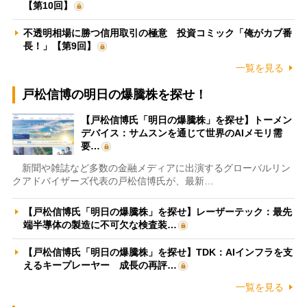
【第10回】
不透明相場に勝つ信用取引の極意 投資コミック「俺がカブ番
長！」【第9回】
一覧を見る
戸松信博の明日の爆騰株を探せ！
【戸松信博氏「明日の爆騰株」を探せ】トーメン
デバイス：サムスンを通じて世界のAIメモリ需
要…
新聞や雑誌など多数の金融メディアに出演するグローバルリン
クアドバイザーズ代表の戸松信博氏が、最新…
【戸松信博氏「明日の爆騰株」を探せ】レーザーテック：最先
端半導体の製造に不可欠な検査装…
【戸松信博氏「明日の爆騰株」を探せ】TDK：AIインフラを支
えるキープレーヤー 成長の再評…
一覧を見る