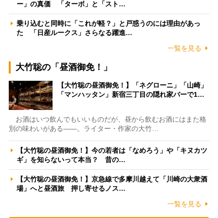
ー」の真価 「ターボ」と「スト…
乗り込むと同時に「これが軽？」と戸惑うのには理由があっ
た 「日産ルークス」さらなる躍進…
一覧を見る
大竹聡の「昼酒御免！」
【大竹聡の昼酒御免！】「ネグローニ」「山崎」
「マンハッタン」新宿三丁目の隠れ家バーで1…
お酒はいつ飲んでもいいものだが、昼から飲むお酒にはまた格
別の味わいがある――。ライター・作家の大竹…
【大竹聡の昼酒御免！】今の若者は「なめろう」や「キヌカツ
ギ」を知らないって本当？ 昔の…
【大竹聡の昼酒御免！】京急線で多摩川越えて「川崎の大衆酒
場」へと昼酒旅 押し寄せるノス…
一覧を見る