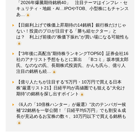
「2026年爆騰期待銘柄40」 注目テーマはインフレ・セ
キュリティ・地銀・AI…IPOやTOB、小型株にもチャンス
あ…
【日銀利上げで株価上昇期待の14銘柄】銀行株だけじゃ
ない！投資のプロが注目する「勝ち組セクター」と
は？ 利上げ前後の“株価下振れ”が買い場になる可能性も
【“3年後に高配当”期待株ランキングTOP50】証券会社16
社のアナリスト予想をもとに算出 「Bコミ」坂本慎太郎
氏、なのなの氏、長期株式投資氏、かんち氏ら、億り人
注目の銘柄も続…
【億り人たちが注目する“5万円・10万円で買える日本
株”厳選リスト21】日経平均が高値圏でも狙える“大化け
期待”の銘柄を探し出すポイント
《6人の「10倍株ハンター」が厳選》“次のテンバガー候
補”22銘柄を一挙公開！「日経平均5万円」でも割安＆成
長が見込めるお宝株の数々、10万円以下で買える銘柄も