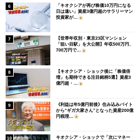
「キオクシアが再び株価10万円になる
6
日は遠い」資産3億円超のサラリーマン
投資家が…
【世帯年収別・東京23区マンション
7
「狙い目駅」を大公開】年収500万円、
700万円で…
【キオクシア・ショック後に「株価倍
8
増」も期待できる注目銘柄5選】資産3
億円超・…
《利益は年5億円前後》住み込みバイト
9
から“ギガ大家さん”となった資産200億
円税理…
キオクシア・ショックで「次にマネー
10