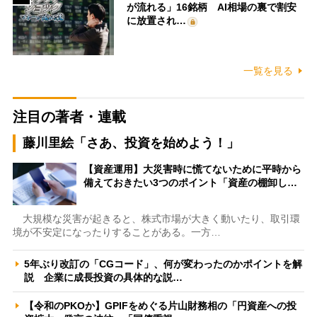
が流れる」16銘柄 AI相場の裏で割安
に放置され…
一覧を見る
注目の著者・連載
藤川里絵「さあ、投資を始めよう！」
【資産運用】大災害時に慌てないために平時から
備えておきたい3つのポイント「資産の棚卸し…
大規模な災害が起きると、株式市場が大きく動いたり、取引環
境が不安定になったりすることがある。一方…
5年ぶり改訂の「CGコード」、何が変わったのかポイントを解
説 企業に成長投資の具体的な説…
【令和のPKOか】GPIFをめぐる片山財務相の「円資産への投