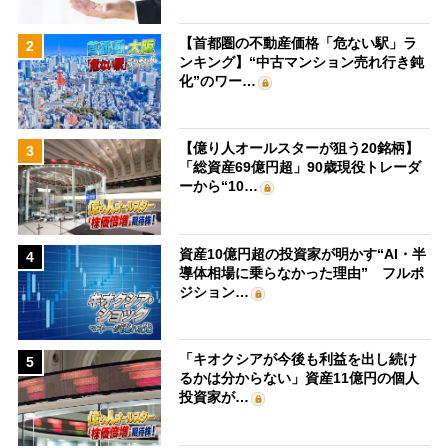
【首都圏の不動産価格「危ない駅」ラ
2
ンキング】“中古マンション売れ行き鈍
化”のワー…
【億り人オールスターが狙う20銘柄】
3
「総資産69億円超」90歳現役トレーダ
ーから“10…
資産10億円超の投資家が明かす“AI・半
4
導体相場に乗らなかった理由” フルポ
ジション…
「キオクシアが今後も利益を出し続け
5
るかは分からない」資産11億円の個人
投資家が…