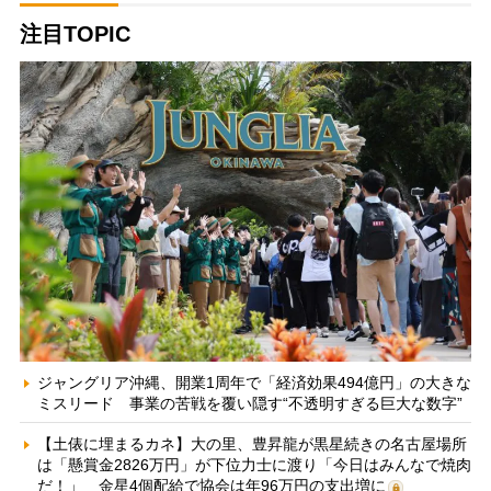
注目TOPIC
ジャングリア沖縄、開業1周年で「経済効果494億円」の大きな
ミスリード 事業の苦戦を覆い隠す“不透明すぎる巨大な数字”
【土俵に埋まるカネ】大の里、豊昇龍が黒星続きの名古屋場所
は「懸賞金2826万円」が下位力士に渡り「今日はみんなで焼肉
だ！」 金星4個配給で協会は年96万円の支出増に