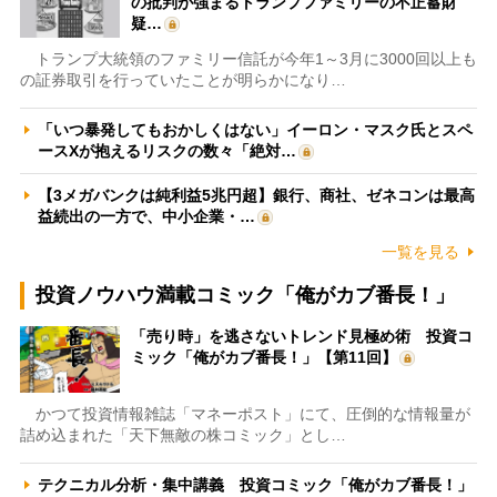
の批判が強まるトランプファミリーの不正蓄財
疑…
トランプ大統領のファミリー信託が今年1～3月に3000回以上も
の証券取引を行っていたことが明らかになり…
「いつ暴発してもおかしくはない」イーロン・マスク氏とスペ
ースXが抱えるリスクの数々「絶対…
【3メガバンクは純利益5兆円超】銀行、商社、ゼネコンは最高
益続出の一方で、中小企業・…
一覧を見る
投資ノウハウ満載コミック「俺がカブ番長！」
「売り時」を逃さないトレンド見極め術 投資コ
ミック「俺がカブ番長！」【第11回】
かつて投資情報雑誌「マネーポスト」にて、圧倒的な情報量が
詰め込まれた「天下無敵の株コミック」とし…
テクニカル分析・集中講義 投資コミック「俺がカブ番長！」