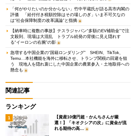
「何がやりたいのか分からない」竹中平蔵氏が語る高市内閣の
評価 「給付付き税額控除はその場しのぎ」いま不可欠なの
は“社会保障制度の改革議論”と指摘
【納車時に複数の事故】テスラジャパン“多額のEV補助金”で注
文殺到、現場は大混乱 トラブル続発の背後に見え隠れす
る“イーロンの右腕”の影
急増する中国企業の“国籍ロンダリング” SHEIN、TikTok、
Temu…本社機能を海外に移転させ、トランプ関税の回避を狙
う 現地人を隠れ蓑にした中国企業の農業参入・土地取得への
懸念も
関連記事
ランキング
【資産10億円超・かんちさんが厳
1
選！】「キオクシアの次」に資金が流
れる期待の高…