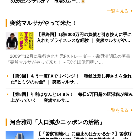
の反転シグナルか？ 市場のムー…
一覧を見る
突然マルサがやって来た！
【最終回】1億6000万円の負債と引き換えに手に
入れたプライスレスな経験 ｜ 突然マルサがや…
2009年12月に発行された元FXトレーダー・磯貝清明氏の著書
『突然マルサがやって来た！～FXで10億円稼い…
【第9回】もう一度FXでリベンジ！ 種銭は差し押さえを免れ
た”ヒミツのお金” ｜ 突然マルサ…
【第8回】年利はなんと14.6％！ 毎日5万円超の延滞税が積み
上がっていく ｜ 突然マルサ…
一覧を見る
河合雅司「人口減少ニッポンの活路」
【「警察官離れ」に歯止めはかかるか？】警察庁