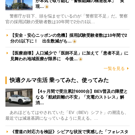
が本気で取り組む「警察組織の構造改革」 実
現…
警察庁が目下、頭を悩ませているのが「警察官不足」だ。警察
官の採用試験の受験者数は10年間で2分の1以…
【安全・安心ニッポンの危機】採用試験受験者数は10年間で2
分の1以下に！ 出生数減がも…
【医療崩壊】人口減少で「医師不足」に加えて「患者不足」に
見舞われ地域医療が限界に 今後…
一覧を見る
快適クルマ生活 乗ってみた、使ってみた
【4ヶ月間で受注累計6000台】BEV普及の障壁と
なる「航続距離の不安」「充電のストレス」解
消…
あれほどもてはやされていた「EV（BEV）シフト」の潮流も、
最近では減速基調になっているように見える。…
《雪道の対応力を検証》シビアな状況で実感した「フォレスタ