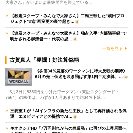
大家さん」がいよいよ最終局面を迎えている…
【独走スクープ・みんなで大家さん】二転三転した“成田プロ
ジェクト”の計画変更の裏で起き…
【追及スクープ・みんなで大家さん】独占入手“内部議事録”で
明かされる柳瀬健一・代表の思…
一覧を見る
古賀真人「発掘！好決算銘柄」
《株価34％急落のワークマンに特大反転の期待》
6月の売上低迷を吹き飛ばす第1四半期決算、…
6月3日に8330円をつけたワークマン（東証スタンダード・
7564）の株価は、わずか1カ月あまりで約34％下落…
三菱重工が「AIインフラの新たな主役」として再評価される気
運 エヌビディアとの提携でAI…
キオクシアHD「7万円割れからの急反発」は再びの上昇局面へ