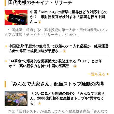
田代尚機のチャイナ・リサーチ
中国「Kimi K3」の衝撃に世界はどう対応するの
か？ 米財務長官が検討する「蒸留を行う中国
AI…
中国経済に精通する中国株投資の第一人者・田代尚機氏のプレ
ミアム連載「チャイナ・リサーチ」。中国企…
中国経済“予想外の低成長”で政策のテコ入れ必至か 経済運営
方針の修正で成長加速が予想さ…
“AI革命”で爆発的な需要拡大が見込まれる「CXO」とは何
か？ 高い競争力を持つ中国の医薬品…
一覧を見る
「みんなで大家さん」配当ストップ騒動の内幕
《ついに見えた問題の核心》「みんなで大家さ
ん」2000億円超不動産投資トラブル“異常なく
ら…
本誌『週刊ポスト』が追及してきた不動産投資商品「みんなで