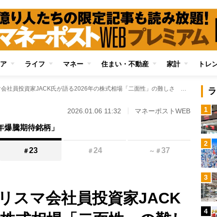
ア
ライフ
マネー
住まい・不動産
家計
トレ
投資歴約40年のカリスマ会社員投資家JACK氏が語る2026年の株式相場「二面性」の難しさ 年間10％のリターンを目指しながら“易しい相場”を待つ心得を説く
ラ
1
2026.01.06 11:32
マネーポストWEB
6年爆騰期待銘柄」
2
23
24
37
＃
＃
～
＃
3
リスマ会社員投資家JACK
4