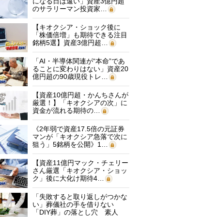
になる日は遠い」資産3億円超
のサラリーマン投資家…
【キオクシア・ショック後に
「株価倍増」も期待できる注目
銘柄5選】資産3億円超…
「AI・半導体関連が“本命”であ
ることに変わりはない」資産20
億円超の90歳現役トレ…
【資産10億円超・かんちさんが
厳選！】「キオクシアの次」に
資金が流れる期待の…
《2年弱で資産17.5倍の元証券
マンが「キオクシア急落で次に
狙う」5銘柄を公開》1…
【資産11億円マック・チェリー
さん厳選「キオクシア・ショッ
ク」後に大化け期待4…
「失敗すると取り返しがつかな
い」葬儀社の手を借りない
「DIY葬」の落とし穴 素人