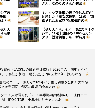
さん、なのなのさんが厳選
クシア超
キオクシア爆騰の裏で仕込み時が
8銘
到来した「割安成長株」12選 “放
”は？
置されたお宝株”を厳選解説
】億り人
【億り人たちが狙う「第2のキオク
よりも成
シア」11選】注目の「IPOセカン
ダリー投資銘柄」を一挙紹介
投資家・JACK氏の最新注目銘柄】2026年の「周年」イベ
、子会社が新規上場予定ほか“再現性の高い投資法”を…
円達成のまーしーさんが2026年イチ推し銘柄を公開》大本命
柄と攻守両面で盤石の世界的企業とは
ター20人が選んだ「2026年爆騰期待銘柄40」 注目テー
I…IPOやTOB、小型株にもチャンスあ…
け氏が選ぶ2026年注目の日米株4選】数年で2倍、3倍も！