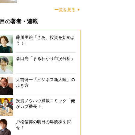
に…
一覧を見る
目の著者・連載
藤川里絵「さあ、投資を始めよ
う！」
森口亮「まるわかり市況分析」
大前研一「ビジネス新大陸」の
歩き方
投資ノウハウ満載コミック「俺
がカブ番長！」
戸松信博の明日の爆騰株を探
せ！