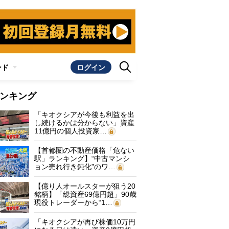
ンド
ログイン
ンキング
「キオクシアが今後も利益を出
し続けるかは分からない」資産
11億円の個人投資家…
【首都圏の不動産価格「危ない
駅」ランキング】“中古マンシ
ョン売れ行き鈍化”のワ…
【億り人オールスターが狙う20
銘柄】「総資産69億円超」90歳
現役トレーダーから“1…
「キオクシアが再び株価10万円