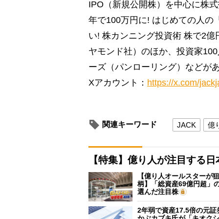
IPO（新規公開株）を中心に株
年で100万円に! はじめての
い! 株カンニング投資術 株で
ヤモンド社）のほか、投資家10
ーズ（パンローリング）などが
Xアカウント：
https://x.com/jack
関連キーワード
JACK
億
【特集】億り人が注目する日
【億り人オールスターが狙
柄】「総資産69億円超」の
選んだ注目株
2年弱で資産17.5倍の元
かぶカブキ氏が「キオク