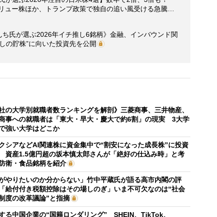
融バリュー株ほか、トランプ政策で独自の追い風受ける急騰…
んち氏が選ぶ2026年イチ推し6銘柄》金融、インバウンド関
しの貯株”に向いた投資先を公開
社の大学別就職者数ランキングを解剖》三菱商事、三井物産、
商事への就職者は「東大・早大・慶大で約6割」の現実 3大学
で強い大学はどこか
クシアなどAI関連株に資金集中で“割安になった成長株”に投資
 資産1.5億円超の坂本慎太郎さんが「絶好の仕込み時」と考
防衛・食品銘柄を紹介
がやりたいのか分からない」竹中平蔵氏が語る高市内閣の評
「給付付き税額控除はその場しのぎ」いま不可欠なのは“社会
制度の改革議論”と指摘
する中国企業の“国籍ロンダリング” SHEIN、TikTok、