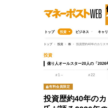
トップ
投資
ビジネス
キャリ
トップ
投資
株
投資
億り人オールスター20人の「202
1
22
＃
～
＃
有料会員限定
投資歴約40年のカ