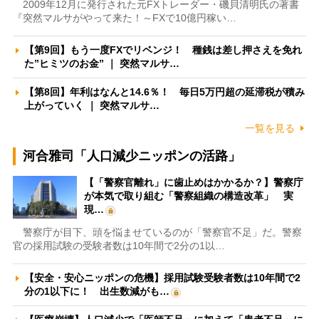
2009年12月に発行された元FXトレーダー・磯貝清明氏の著書
『突然マルサがやって来た！～FXで10億円稼い…
【第9回】もう一度FXでリベンジ！ 種銭は差し押さえを免れ
た”ヒミツのお金” ｜ 突然マルサ…
【第8回】年利はなんと14.6％！ 毎日5万円超の延滞税が積み
上がっていく ｜ 突然マルサ…
一覧を見る
河合雅司「人口減少ニッポンの活路」
【「警察官離れ」に歯止めはかかるか？】警察庁
が本気で取り組む「警察組織の構造改革」 実
現…
警察庁が目下、頭を悩ませているのが「警察官不足」だ。警察
官の採用試験の受験者数は10年間で2分の1以…
【安全・安心ニッポンの危機】採用試験受験者数は10年間で2
分の1以下に！ 出生数減がも…