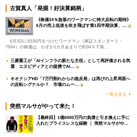
古賀真人「発掘！好決算銘柄」
《株価34％急落のワークマンに特大反転の期待》
6月の売上低迷を吹き飛ばす第1四半期決算、…
6月3日に8330円をつけたワークマン（東証スタンダード・
7564）の株価は、わずか1カ月あまりで約34％下落…
三菱重工が「AIインフラの新たな主役」として再評価される気
運 エヌビディアとの提携でAI…
キオクシアHD「7万円割れからの急反発」は再びの上昇局面へ
の反転シグナルか？ 市場のムー…
一覧を見る
突然マルサがやって来た！
【最終回】1億6000万円の負債と引き換えに手に
入れたプライスレスな経験 ｜ 突然マルサがや…