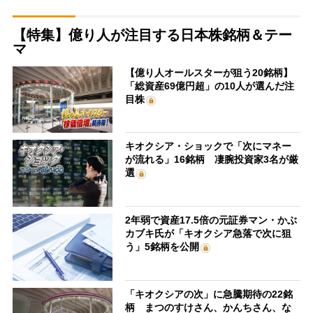
【特集】億り人が注目する日本株銘柄＆テー
マ
【億り人オールスターが狙う20銘柄】
「総資産69億円超」の10人が選んだ注
目株
キオクシア・ショックで「次にマネー
が流れる」16銘柄 凄腕投資家3名が厳
選
2年弱で資産17.5倍の元証券マン・かぶ
カブキ氏が「キオクシア急落で次に狙
う」5銘柄を公開
「キオクシアの次」に急騰期待の22銘
柄 まつのすけさん、かんちさん、な