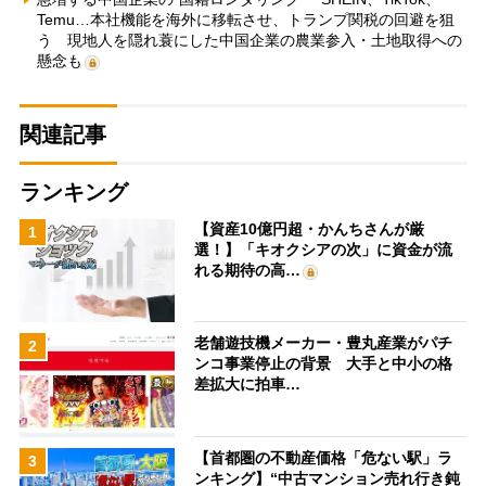
Temu…本社機能を海外に移転させ、トランプ関税の回避を狙
う 現地人を隠れ蓑にした中国企業の農業参入・土地取得への
懸念も
関連記事
ランキング
【資産10億円超・かんちさんが厳
1
選！】「キオクシアの次」に資金が流
れる期待の高…
老舗遊技機メーカー・豊丸産業がパチ
2
ンコ事業停止の背景 大手と中小の格
差拡大に拍車…
【首都圏の不動産価格「危ない駅」ラ
3
ンキング】“中古マンション売れ行き鈍