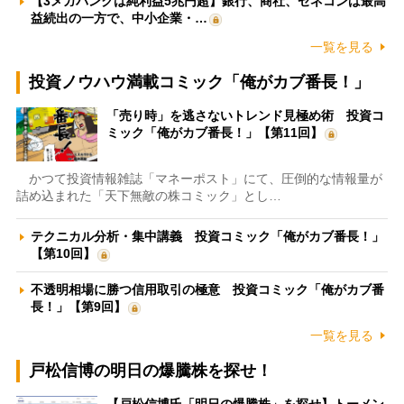
【3メガバンクは純利益5兆円超】銀行、商社、ゼネコンは最高
益続出の一方で、中小企業・…
一覧を見る
投資ノウハウ満載コミック「俺がカブ番長！」
「売り時」を逃さないトレンド見極め術 投資コ
ミック「俺がカブ番長！」【第11回】
かつて投資情報雑誌「マネーポスト」にて、圧倒的な情報量が
詰め込まれた「天下無敵の株コミック」とし…
テクニカル分析・集中講義 投資コミック「俺がカブ番長！」
【第10回】
不透明相場に勝つ信用取引の極意 投資コミック「俺がカブ番
長！」【第9回】
一覧を見る
戸松信博の明日の爆騰株を探せ！