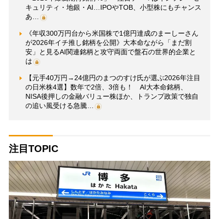
キュリティ・地銀・AI…IPOやTOB、小型株にもチャンス
あ…
《年収300万円台から米国株で1億円達成のまーしーさん
が2026年イチ推し銘柄を公開》大本命ながら「まだ割
安」と見るAI関連銘柄と攻守両面で盤石の世界的企業と
は
【元手40万円→24億円のまつのすけ氏が選ぶ2026年注目
の日米株4選】数年で2倍、3倍も！ AI大本命銘柄、
NISA後押しの金融バリュー株ほか、トランプ政策で独自
の追い風受ける急騰…
注目TOPIC