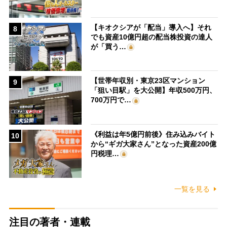
【キオクシアが「配当」導入へ】それ
8
でも資産10億円超の配当株投資の達人
が「買う…
【世帯年収別・東京23区マンション
9
「狙い目駅」を大公開】年収500万円、
700万円で…
《利益は年5億円前後》住み込みバイト
10
から“ギガ大家さん”となった資産200億
円税理…
一覧を見る
注目の著者・連載