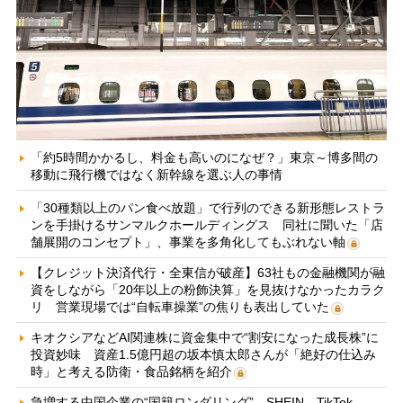
「約5時間かかるし、料金も高いのになぜ？」東京～博多間の
移動に飛行機ではなく新幹線を選ぶ人の事情
「30種類以上のパン食べ放題」で行列のできる新形態レストラ
ンを手掛けるサンマルクホールディングス 同社に聞いた「店
舗展開のコンセプト」、事業を多角化してもぶれない軸
【クレジット決済代行・全東信が破産】63社もの金融機関が融
資をしながら「20年以上の粉飾決算」を見抜けなかったカラク
リ 営業現場では“自転車操業”の焦りも表出していた
キオクシアなどAI関連株に資金集中で“割安になった成長株”に
投資妙味 資産1.5億円超の坂本慎太郎さんが「絶好の仕込み
時」と考える防衛・食品銘柄を紹介
急増する中国企業の“国籍ロンダリング” SHEIN、TikTok、