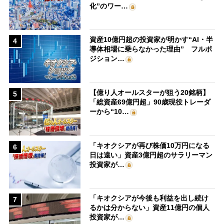
化”のワー…
資産10億円超の投資家が明かす“AI・半
4
導体相場に乗らなかった理由” フルポ
ジション…
【億り人オールスターが狙う20銘柄】
5
「総資産69億円超」90歳現役トレーダ
ーから“10…
「キオクシアが再び株価10万円になる
6
日は遠い」資産3億円超のサラリーマン
投資家が…
「キオクシアが今後も利益を出し続け
7
るかは分からない」資産11億円の個人
投資家が…