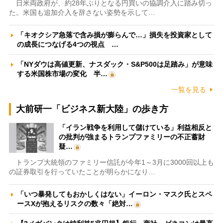
日米両政府が、約28年ぶりとなる円買いの協調介入に踏み切っ
た。米国も追加介入を辞さない姿勢を示して…
「キオクシア急落で含み損が膨らんで…」損失を投資家として
の成長につなげる4つの視点 …
「NYダウは高値更新、ナスダック・S&P500は足踏み」が意味
する米国株市場の変化 半…
一覧を見る
大前研一「ビジネス新大陸」の歩き方
「イラン戦争を利用して儲けている」利益相反と
の批判が強まるトランプファミリーの不正蓄財
疑…
トランプ大統領のファミリー信託が今年1～3月に3000回以上も
の証券取引を行っていたことが明らかになり…
「いつ暴発してもおかしくはない」イーロン・マスク氏とスペ
ースXが抱えるリスクの数々「絶対…