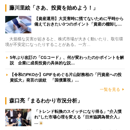
藤川里絵「さあ、投資を始めよう！」
【資産運用】大災害時に慌てないために平時から
備えておきたい3つのポイント「資産の棚卸し…
大規模な災害が起きると、株式市場が大きく動いたり、取引環
境が不安定になったりすることがある。一方…
5年ぶり改訂の「CGコード」、何が変わったのかポイントを解
説 企業に成長投資の具体的な説…
【令和のPKOか】GPIFをめぐる片山財務相の「円資産への投
資拡大」発言の波紋 「国債重視」…
一覧を見る
森口亮「まるわかり市況分析」
「トレンド転換のスイッチになり得る」“介入慣
れ”した市場心理を変える「日米協調為替介入」
…