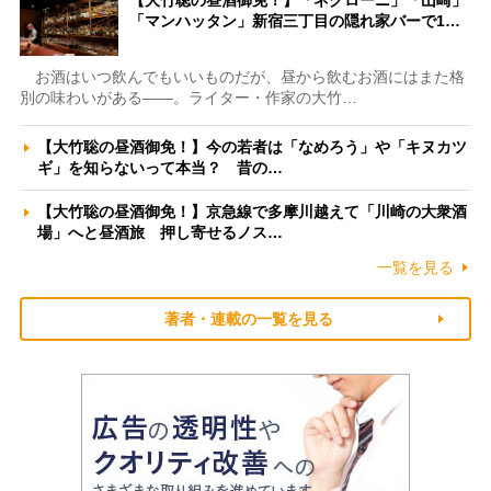
【大竹聡の昼酒御免！】「ネグローニ」「山崎」
「マンハッタン」新宿三丁目の隠れ家バーで1…
お酒はいつ飲んでもいいものだが、昼から飲むお酒にはまた格
別の味わいがある――。ライター・作家の大竹…
【大竹聡の昼酒御免！】今の若者は「なめろう」や「キヌカツ
ギ」を知らないって本当？ 昔の…
【大竹聡の昼酒御免！】京急線で多摩川越えて「川崎の大衆酒
場」へと昼酒旅 押し寄せるノス…
一覧を見る
著者・連載の一覧を見る