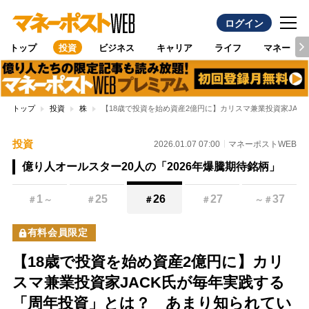
ログイン
トップ
投資
ビジネス
キャリア
ライフ
マネー
トップ
投資
株
【18歳で投資を始め資産2億円に】カリスマ兼業投資家JA
投資
2026.01.07 07:00
マネーポストWEB
億り人オールスター20人の「2026年爆騰期待銘柄」
1
25
26
27
37
＃
～
＃
＃
＃
～
＃
有料会員限定
【18歳で投資を始め資産2億円に】カリ
スマ兼業投資家JACK氏が毎年実践する
「周年投資」とは？ あまり知られてい