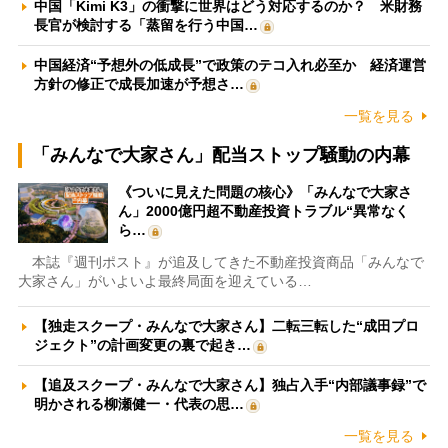
中国「Kimi K3」の衝撃に世界はどう対応するのか？ 米財務
長官が検討する「蒸留を行う中国…
中国経済“予想外の低成長”で政策のテコ入れ必至か 経済運営
方針の修正で成長加速が予想さ…
一覧を見る
「みんなで大家さん」配当ストップ騒動の内幕
《ついに見えた問題の核心》「みんなで大家さ
ん」2000億円超不動産投資トラブル“異常なく
ら…
本誌『週刊ポスト』が追及してきた不動産投資商品「みんなで
大家さん」がいよいよ最終局面を迎えている…
【独走スクープ・みんなで大家さん】二転三転した“成田プロ
ジェクト”の計画変更の裏で起き…
【追及スクープ・みんなで大家さん】独占入手“内部議事録”で
明かされる柳瀬健一・代表の思…
一覧を見る