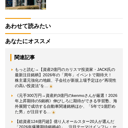
あわせて読みたい
あなたにオススメ
関連記事
もっと読む→【資産2億円のカリスマ投資家・JACK氏の
最新注目銘柄】2026年の「周年」イベントで期待大！
株主還元強化の地銀、子会社が新規上場予定ほか“再現性
の高い投資法”を…
《元手300万円→資産約3億円のkenmoさんが厳選！2026
年上昇期待の5銘柄》伸びしろに期待ができる学習塾、海
外展開で成功する自動車関連銘柄ほか、「5年で1億貯め
た男」が注目する…
【総資産124億円超】億り人オールスター20人が選んだ
「2026年爆騰期待銘柄40」 注目テーマはインフレ・セ