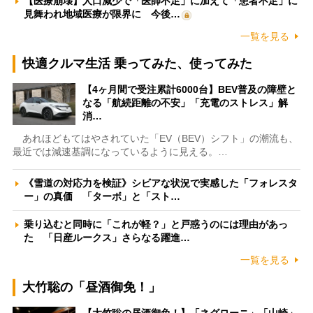
【医療崩壊】人口減少で「医師不足」に加えて「患者不足」に
見舞われ地域医療が限界に 今後…
一覧を見る
快適クルマ生活 乗ってみた、使ってみた
【4ヶ月間で受注累計6000台】BEV普及の障壁と
なる「航続距離の不安」「充電のストレス」解
消…
あれほどもてはやされていた「EV（BEV）シフト」の潮流も、
最近では減速基調になっているように見える。…
《雪道の対応力を検証》シビアな状況で実感した「フォレスタ
ー」の真価 「ターボ」と「スト…
乗り込むと同時に「これが軽？」と戸惑うのには理由があっ
た 「日産ルークス」さらなる躍進…
一覧を見る
大竹聡の「昼酒御免！」