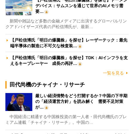
【戸松信博氏「明日の爆騰株」を探せ】トーメン
デバイス：サムスンを通じて世界のAIメモリ需
要…
新聞や雑誌など多数の金融メディアに出演するグローバルリン
クアドバイザーズ代表の戸松信博氏が、最新…
【戸松信博氏「明日の爆騰株」を探せ】レーザーテック：最先
端半導体の製造に不可欠な検査装…
【戸松信博氏「明日の爆騰株」を探せ】TDK：AIインフラを支
えるキープレーヤー 成長の再評…
一覧を見る
田代尚機のチャイナ・リサーチ
厳しい経済情勢をどう打開するか？中国の下半期
の「経済運営方針」を読み解く 需要不足対策
が…
中国経済に精通する中国株投資の第一人者・田代尚機氏のプレ
ミアム連載「チャイナ・リサーチ」。中国の…