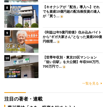
【キオクシアが「配当」導入へ】それ
8
でも資産10億円超の配当株投資の達人
が「買う…
《利益は年5億円前後》住み込みバイト
9
から“ギガ大家さん”となった資産200億
円税理…
【世帯年収別・東京23区マンション
10
「狙い目駅」を大公開】年収500万円、
700万円で…
一覧を見る
注目の著者・連載