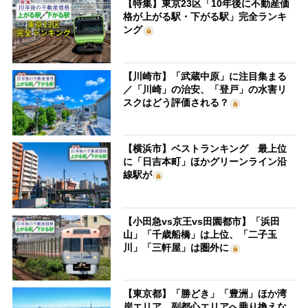
【特集】東京23区「10年後に不動産価
格が上がる駅・下がる駅」完全ランキ
ング
【川崎市】「武蔵中原」に注目集まる
／「川崎」の治安、「登戸」の水害リ
スクはどう評価される？
【横浜市】ベストランキング 最上位
に「日吉本町」ほかグリーンライン沿
線駅が
【小田急vs京王vs田園都市】「浜田
山」「千歳船橋」は上位、「二子玉
川」「三軒屋」は圏外に
【東京都】「勝どき」「豊洲」ほか湾
岸エリア、副都心エリアへ乗り換えな