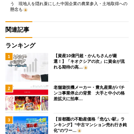
う 現地人を隠れ蓑にした中国企業の農業参入・土地取得への
懸念も
関連記事
ランキング
【資産10億円超・かんちさんが厳
1
選！】「キオクシアの次」に資金が流
れる期待の高…
老舗遊技機メーカー・豊丸産業がパチ
2
ンコ事業停止の背景 大手と中小の格
差拡大に拍車…
【首都圏の不動産価格「危ない駅」ラ
3
ンキング】“中古マンション売れ行き鈍
化”のワー…