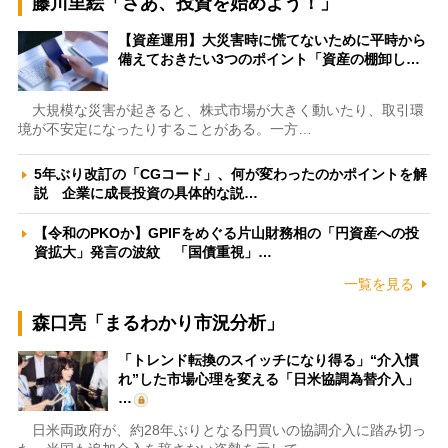
藤川里絵「さあ、投資を始めよう！」
【資産運用】大災害時に慌てないために平時から
備えておきたい3つのポイント「資産の棚卸し…
大規模な災害が起きると、株式市場が大きく動いたり、取引環
境が不安定になったりすることがある。一方…
5年ぶり改訂の「CGコード」、何が変わったのかポイントを解
説 企業に成長投資の具体的な説…
【令和のPKOか】GPIFをめぐる片山財務相の「円資産への投
資拡大」発言の波紋 「国債重視」…
一覧を見る
森口亮「まるわかり市況分析」
「トレンド転換のスイッチになり得る」“介入慣
れ”した市場心理を変える「日米協調為替介入」
…
日米両政府が、約28年ぶりとなる円買いの協調介入に踏み切っ