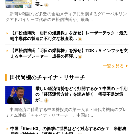
要…
新聞や雑誌など多数の金融メディアに出演するグローバルリン
クアドバイザーズ代表の戸松信博氏が、最新…
【戸松信博氏「明日の爆騰株」を探せ】レーザーテック：最先
端半導体の製造に不可欠な検査装…
【戸松信博氏「明日の爆騰株」を探せ】TDK：AIインフラを支
えるキープレーヤー 成長の再評…
一覧を見る
田代尚機のチャイナ・リサーチ
厳しい経済情勢をどう打開するか？中国の下半期
の「経済運営方針」を読み解く 需要不足対策
が…
中国経済に精通する中国株投資の第一人者・田代尚機氏のプレ
ミアム連載「チャイナ・リサーチ」。中国の…
中国「Kimi K3」の衝撃に世界はどう対応するのか？ 米財務