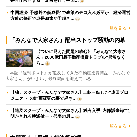
長官が検討する「蒸留を行う中国…
中国経済“予想外の低成長”で政策のテコ入れ必至か 経済運営
方針の修正で成長加速が予想さ…
一覧を見る
「みんなで大家さん」配当ストップ騒動の内幕
《ついに見えた問題の核心》「みんなで大家さ
ん」2000億円超不動産投資トラブル“異常なく
ら…
本誌『週刊ポスト』が追及してきた不動産投資商品「みんなで
大家さん」がいよいよ最終局面を迎えている…
【独走スクープ・みんなで大家さん】二転三転した“成田プロ
ジェクト”の計画変更の裏で起き…
【追及スクープ・みんなで大家さん】独占入手“内部議事録”で
明かされる柳瀬健一・代表の思…
一覧を見る