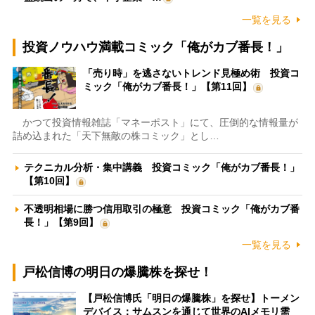
一覧を見る
投資ノウハウ満載コミック「俺がカブ番長！」
「売り時」を逃さないトレンド見極め術 投資コ
ミック「俺がカブ番長！」【第11回】
かつて投資情報雑誌「マネーポスト」にて、圧倒的な情報量が
詰め込まれた「天下無敵の株コミック」とし…
テクニカル分析・集中講義 投資コミック「俺がカブ番長！」
【第10回】
不透明相場に勝つ信用取引の極意 投資コミック「俺がカブ番
長！」【第9回】
一覧を見る
戸松信博の明日の爆騰株を探せ！
【戸松信博氏「明日の爆騰株」を探せ】トーメン
デバイス：サムスンを通じて世界のAIメモリ需