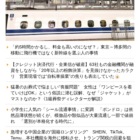
「約5時間かかるし、料金も高いのになぜ？」東京～博多間の
移動に飛行機ではなく新幹線を選ぶ人の事情
【クレジット決済代行・全東信が破産】63社もの金融機関が融
資をしながら「20年以上の粉飾決算」を見抜けなかったカラク
リ 営業現場では“自転車操業”の焦りも表出していた
猛暑のお葬式で悩ましい“喪服問題” 女性は「ワンピースを着
ていけばOK」という俗説に潜む誤解、なぜ「ジャケット」が
マストなのか？《1級葬祭ディレクターが解説》
小学生に人気の「シール流通事情」に変調 「ボンドロ」は依
然品薄状態が続くが、模倣品や類似品が大量流通し一部で値崩
れ 「選別が本格化する時代に」
急増する中国企業の“国籍ロンダリング” SHEIN、TikTok、
Temu…本社機能を海外に移転させ、トランプ関税の回避を狙