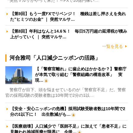
『突然マルサがやって来た！～FXで10億円稼い…
【第9回】もう一度FXでリベンジ！ 種銭は差し押さえを免れ
た”ヒミツのお金” ｜ 突然マルサ…
【第8回】年利はなんと14.6％！ 毎日5万円超の延滞税が積み
上がっていく ｜ 突然マルサ…
一覧を見る
河合雅司「人口減少ニッポンの活路」
【「警察官離れ」に歯止めはかかるか？】警察庁
が本気で取り組む「警察組織の構造改革」 実
現…
警察庁が目下、頭を悩ませているのが「警察官不足」だ。警察
官の採用試験の受験者数は10年間で2分の1以…
【安全・安心ニッポンの危機】採用試験受験者数は10年間で2
分の1以下に！ 出生数減がも…
【医療崩壊】人口減少で「医師不足」に加えて「患者不足」に
見舞われ地域医療が限界に 今後…