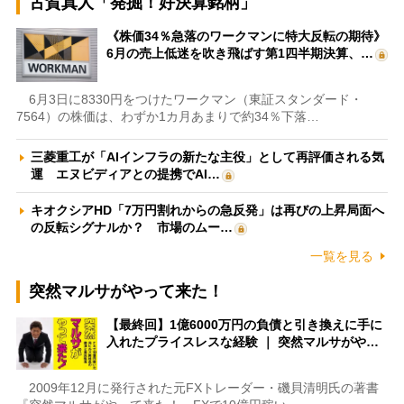
古賀真人「発掘！好決算銘柄」
《株価34％急落のワークマンに特大反転の期待》
6月の売上低迷を吹き飛ばす第1四半期決算、…
6月3日に8330円をつけたワークマン（東証スタンダード・
7564）の株価は、わずか1カ月あまりで約34％下落…
三菱重工が「AIインフラの新たな主役」として再評価される気
運 エヌビディアとの提携でAI…
キオクシアHD「7万円割れからの急反発」は再びの上昇局面へ
の反転シグナルか？ 市場のムー…
一覧を見る
突然マルサがやって来た！
【最終回】1億6000万円の負債と引き換えに手に
入れたプライスレスな経験 ｜ 突然マルサがや…
2009年12月に発行された元FXトレーダー・磯貝清明氏の著書