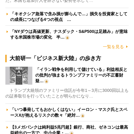
た。米国も追加介入を辞さない姿勢を示して…
「キオクシア急落で含み損が膨らんで…」損失を投資家として
の成長につなげる4つの視点 …
「NYダウは高値更新、ナスダック・S&P500は足踏み」が意味
する米国株市場の変化 半…
一覧を見る
大前研一「ビジネス新大陸」の歩き方
「イラン戦争を利用して儲けている」利益相反と
の批判が強まるトランプファミリーの不正蓄財
疑…
トランプ大統領のファミリー信託が今年1～3月に3000回以上も
の証券取引を行っていたことが明らかになり…
「いつ暴発してもおかしくはない」イーロン・マスク氏とスペ
ースXが抱えるリスクの数々「絶対…
【3メガバンクは純利益5兆円超】銀行、商社、ゼネコンは最高
益続出の一方で、中小企業・…