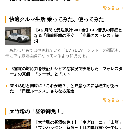
一覧を見る
快適クルマ生活 乗ってみた、使ってみた
【4ヶ月間で受注累計6000台】BEV普及の障壁と
なる「航続距離の不安」「充電のストレス」解
消…
あれほどもてはやされていた「EV（BEV）シフト」の潮流も、
最近では減速基調になっているように見える。…
《雪道の対応力を検証》シビアな状況で実感した「フォレスタ
ー」の真価 「ターボ」と「スト…
乗り込むと同時に「これが軽？」と戸惑うのには理由があっ
た 「日産ルークス」さらなる躍進…
一覧を見る
大竹聡の「昼酒御免！」
【大竹聡の昼酒御免！】「ネグローニ」「山崎」
「マンハッタン」新宿三丁目の隠れ家バーで1…