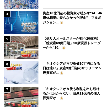
資産10億円超の投資家が明かす“AI・半
4
導体相場に乗らなかった理由” フルポ
ジション…
【億り人オールスターが狙う20銘柄】
5
「総資産69億円超」90歳現役トレーダ
ーから“10…
「キオクシアが再び株価10万円になる
6
日は遠い」資産3億円超のサラリーマン
投資家が…
「キオクシアが今後も利益を出し続け
7
るかは分からない」資産11億円の個人
投資家が…