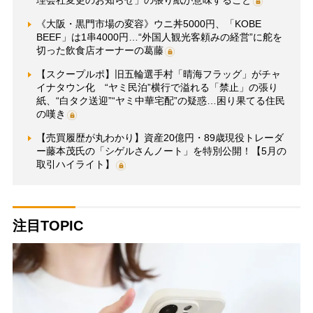
《大阪・黒門市場の変容》ウニ丼5000円、「KOBE
BEEF」は1串4000円…“外国人観光客頼みの経営”に舵を
切った飲食店オーナーの葛藤
【スクープルポ】旧五輪選手村「晴海フラッグ」がチャ
イナタウン化 “ヤミ民泊”横行で溢れる「禁止」の張り
紙、“白タク送迎”“ヤミ中華宅配”の疑惑…困り果てる住民
の嘆き
【売買履歴が丸わかり】資産20億円・89歳現役トレーダ
ー藤本茂氏の「シゲルさんノート」を特別公開！【5月の
取引ハイライト】
注目TOPIC