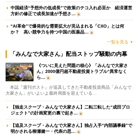
中国経済“予想外の低成長”で政策のテコ入れ必至か 経済運営
方針の修正で成長加速が予想さ…
“AI革命”で爆発的な需要拡大が見込まれる「CXO」とは何
か？ 高い競争力を持つ中国の医薬品…
一覧を見る
「みんなで大家さん」配当ストップ騒動の内幕
《ついに見えた問題の核心》「みんなで大家さ
ん」2000億円超不動産投資トラブル“異常なく
ら…
本誌『週刊ポスト』が追及してきた不動産投資商品「みんなで
大家さん」がいよいよ最終局面を迎えている…
【独走スクープ・みんなで大家さん】二転三転した“成田プロ
ジェクト”の計画変更の裏で起き…
【追及スクープ・みんなで大家さん】独占入手“内部議事録”で
明かされる柳瀬健一・代表の思…