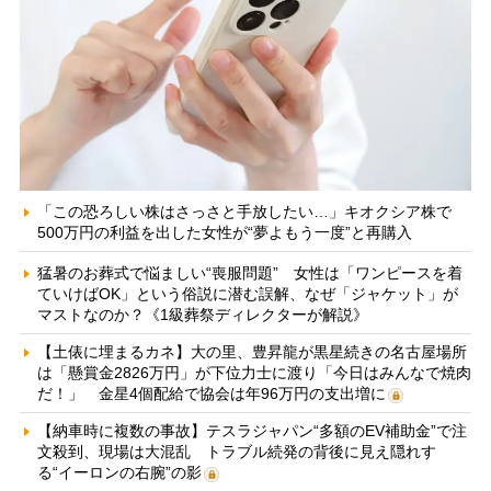
「この恐ろしい株はさっさと手放したい…」キオクシア株で
500万円の利益を出した女性が“夢よもう一度”と再購入
猛暑のお葬式で悩ましい“喪服問題” 女性は「ワンピースを着
ていけばOK」という俗説に潜む誤解、なぜ「ジャケット」が
マストなのか？《1級葬祭ディレクターが解説》
【土俵に埋まるカネ】大の里、豊昇龍が黒星続きの名古屋場所
は「懸賞金2826万円」が下位力士に渡り「今日はみんなで焼肉
だ！」 金星4個配給で協会は年96万円の支出増に
【納車時に複数の事故】テスラジャパン“多額のEV補助金”で注
文殺到、現場は大混乱 トラブル続発の背後に見え隠れす
る“イーロンの右腕”の影