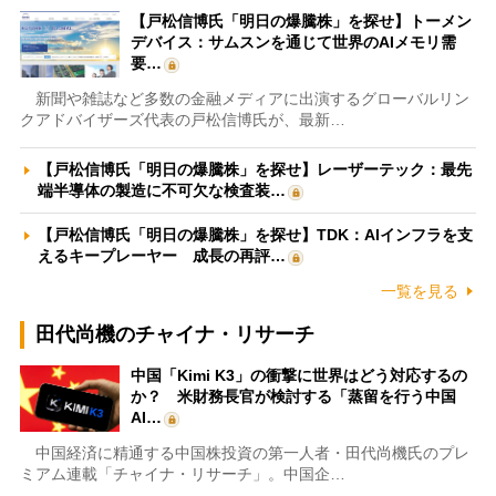
【戸松信博氏「明日の爆騰株」を探せ】トーメン
デバイス：サムスンを通じて世界のAIメモリ需
要…
新聞や雑誌など多数の金融メディアに出演するグローバルリン
クアドバイザーズ代表の戸松信博氏が、最新…
【戸松信博氏「明日の爆騰株」を探せ】レーザーテック：最先
端半導体の製造に不可欠な検査装…
【戸松信博氏「明日の爆騰株」を探せ】TDK：AIインフラを支
えるキープレーヤー 成長の再評…
一覧を見る
田代尚機のチャイナ・リサーチ
中国「Kimi K3」の衝撃に世界はどう対応するの
か？ 米財務長官が検討する「蒸留を行う中国
AI…
中国経済に精通する中国株投資の第一人者・田代尚機氏のプレ
ミアム連載「チャイナ・リサーチ」。中国企…