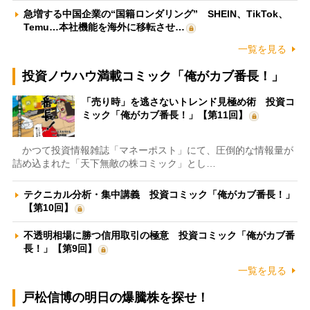
急増する中国企業の“国籍ロンダリング” SHEIN、TikTok、
Temu…本社機能を海外に移転させ…
一覧を見る
投資ノウハウ満載コミック「俺がカブ番長！」
「売り時」を逃さないトレンド見極め術 投資コ
ミック「俺がカブ番長！」【第11回】
かつて投資情報雑誌「マネーポスト」にて、圧倒的な情報量が
詰め込まれた「天下無敵の株コミック」とし…
テクニカル分析・集中講義 投資コミック「俺がカブ番長！」
【第10回】
不透明相場に勝つ信用取引の極意 投資コミック「俺がカブ番
長！」【第9回】
一覧を見る
戸松信博の明日の爆騰株を探せ！