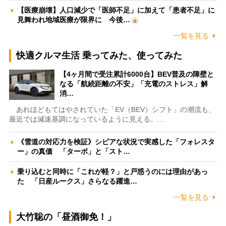
【医療崩壊】人口減少で「医師不足」に加えて「患者不足」に
見舞われ地域医療が限界に 今後…
一覧を見る
快適クルマ生活 乗ってみた、使ってみた
【4ヶ月間で受注累計6000台】BEV普及の障壁と
なる「航続距離の不安」「充電のストレス」解
消…
あれほどもてはやされていた「EV（BEV）シフト」の潮流も、
最近では減速基調になっているように見える。…
《雪道の対応力を検証》シビアな状況で実感した「フォレスタ
ー」の真価 「ターボ」と「スト…
乗り込むと同時に「これが軽？」と戸惑うのには理由があっ
た 「日産ルークス」さらなる躍進…
一覧を見る
大竹聡の「昼酒御免！」