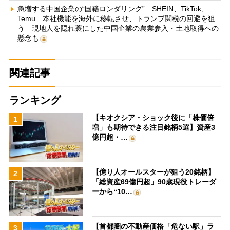
急増する中国企業の“国籍ロンダリング” SHEIN、TikTok、
Temu…本社機能を海外に移転させ、トランプ関税の回避を狙
う 現地人を隠れ蓑にした中国企業の農業参入・土地取得への
懸念も
関連記事
ランキング
【キオクシア・ショック後に「株価倍
1
増」も期待できる注目銘柄5選】資産3
億円超・…
【億り人オールスターが狙う20銘柄】
2
「総資産69億円超」90歳現役トレーダ
ーから“10…
【首都圏の不動産価格「危ない駅」ラ
3