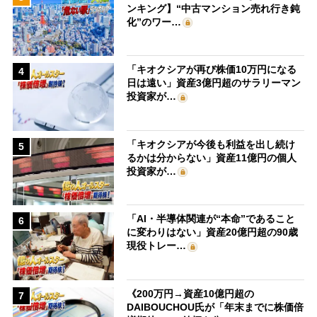
ンキング】“中古マンション売れ行き鈍
化”のワー…
「キオクシアが再び株価10万円になる
4
日は遠い」資産3億円超のサラリーマン
投資家が…
「キオクシアが今後も利益を出し続け
5
るかは分からない」資産11億円の個人
投資家が…
「AI・半導体関連が“本命”であること
6
に変わりはない」資産20億円超の90歳
現役トレー…
《200万円→資産10億円超の
7
DAIBOUCHOU氏が「年末までに株価倍