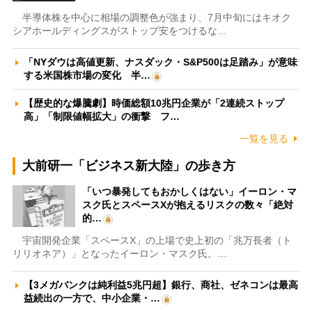
半導体株を中心に相場の調整色が強まり、7月中旬にはキオク
シアホールディングスがストップ安をつけるな…
「NYダウは高値更新、ナスダック・S&P500は足踏み」が意味
する米国株市場の変化 半…
【歴史的な爆騰劇】時価総額10兆円企業が「2連続ストップ
高」「制限値幅拡大」の衝撃 フ…
一覧を見る
大前研一「ビジネス新大陸」の歩き方
「いつ暴発してもおかしくはない」イーロン・マ
スク氏とスペースXが抱えるリスクの数々「絶対
的…
宇宙開発企業「スペースX」の上場で史上初の「兆万長者（ト
リリオネア）」となったイーロン・マスク氏。…
【3メガバンクは純利益5兆円超】銀行、商社、ゼネコンは最高
益続出の一方で、中小企業・…