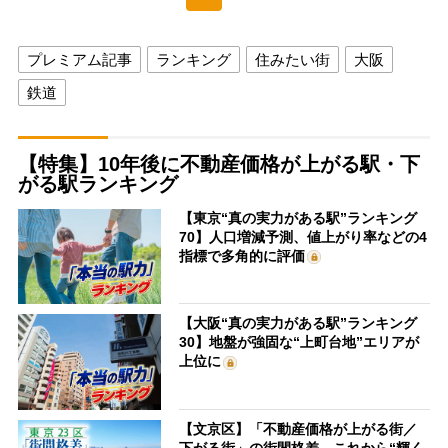
プレミアム記事
ランキング
住みたい街
大阪
鉄道
【特集】10年後に不動産価格が上がる駅・下
がる駅ランキング
【東京“真の実力がある駅”ランキング
70】人口増減予測、値上がり率などの4
指標で多角的に評価
【大阪“真の実力がある駅”ランキング
30】地盤が強固な“上町台地”エリアが
上位に
【文京区】「不動産価格が上がる街／
下がる街」の街間格差 これから“輝く