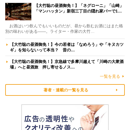
【大竹聡の昼酒御免！】「ネグローニ」「山崎」
「マンハッタン」新宿三丁目の隠れ家バーで1…
お酒はいつ飲んでもいいものだが、昼から飲むお酒にはまた格
別の味わいがある――。ライター・作家の大竹…
【大竹聡の昼酒御免！】今の若者は「なめろう」や「キヌカツ
ギ」を知らないって本当？ 昔の…
【大竹聡の昼酒御免！】京急線で多摩川越えて「川崎の大衆酒
場」へと昼酒旅 押し寄せるノス…
一覧を見る
著者・連載の一覧を見る