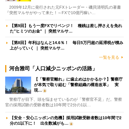
2009年12月に発行された元FXトレーダー・磯貝清明氏の著書
『突然マルサがやって来た！～FXで10億円稼い…
【第9回】もう一度FXでリベンジ！ 種銭は差し押さえを免れ
た”ヒミツのお金” ｜ 突然マルサ…
【第8回】年利はなんと14.6％！ 毎日5万円超の延滞税が積み
上がっていく ｜ 突然マルサ…
一覧を見る
河合雅司「人口減少ニッポンの活路」
【「警察官離れ」に歯止めはかかるか？】警察庁
が本気で取り組む「警察組織の構造改革」 実
現…
警察庁が目下、頭を悩ませているのが「警察官不足」だ。警察
官の採用試験の受験者数は10年間で2分の1以…
【安全・安心ニッポンの危機】採用試験受験者数は10年間で2
分の1以下に！ 出生数減がも…