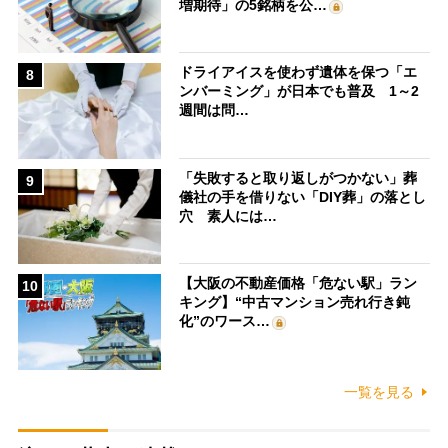
増期待」の5銘柄を公…
ドライアイスを使わず遺体を保つ「エ
8
ンバーミング」が日本でも普及 1～2
週間は問…
「失敗すると取り返しがつかない」葬
9
儀社の手を借りない「DIY葬」の落とし
穴 素人には…
【大阪の不動産価格「危ない駅」ラン
10
キング】“中古マンション売れ行き鈍
化”のワース…
一覧を見る