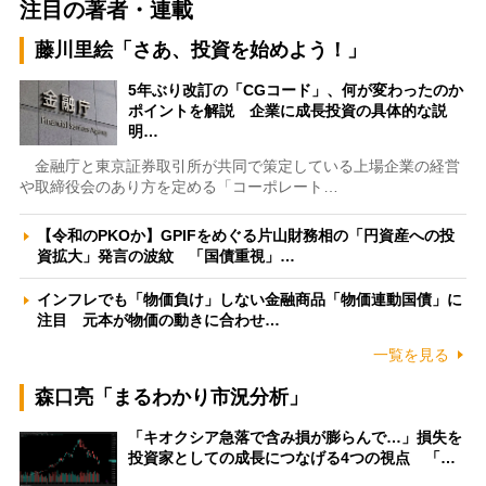
注目の著者・連載
藤川里絵「さあ、投資を始めよう！」
5年ぶり改訂の「CGコード」、何が変わったのか
ポイントを解説 企業に成長投資の具体的な説
明…
金融庁と東京証券取引所が共同で策定している上場企業の経営
や取締役会のあり方を定める「コーポレート…
【令和のPKOか】GPIFをめぐる片山財務相の「円資産への投
資拡大」発言の波紋 「国債重視」…
インフレでも「物価負け」しない金融商品「物価連動国債」に
注目 元本が物価の動きに合わせ…
一覧を見る
森口亮「まるわかり市況分析」
「キオクシア急落で含み損が膨らんで…」損失を
投資家としての成長につなげる4つの視点 「…