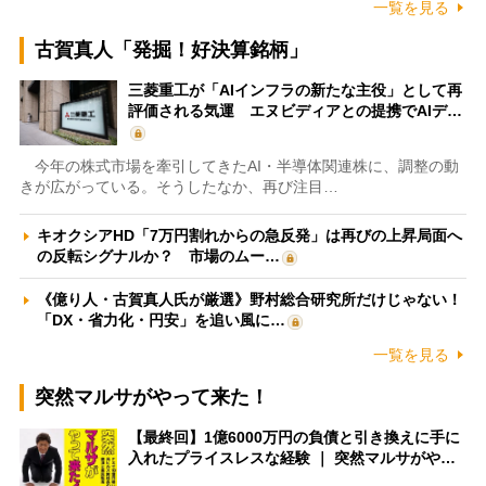
一覧を見る
古賀真人「発掘！好決算銘柄」
三菱重工が「AIインフラの新たな主役」として再
評価される気運 エヌビディアとの提携でAIデ…
今年の株式市場を牽引してきたAI・半導体関連株に、調整の動
きが広がっている。そうしたなか、再び注目…
キオクシアHD「7万円割れからの急反発」は再びの上昇局面へ
の反転シグナルか？ 市場のムー…
《億り人・古賀真人氏が厳選》野村総合研究所だけじゃない！
「DX・省力化・円安」を追い風に…
一覧を見る
突然マルサがやって来た！
【最終回】1億6000万円の負債と引き換えに手に
入れたプライスレスな経験 ｜ 突然マルサがや…