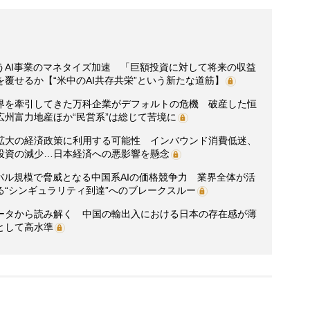
うAI事業のマネタイズ加速 「巨額投資に対して将来の収益
覆せるか【“米中のAI共存共栄”という新たな道筋】
界を牽引してきた万科企業がデフォルトの危機 破産した恒
州富力地産ほか“民営系”は総じて苦境に
拡大の経済政策に利用する可能性 インバウンド消費低迷、
投資の減少…日本経済への悪影響を懸念
バル規模で脅威となる中国系AIの価格競争力 業界全体が活
“シンギュラリティ到達”へのブレークスルー
ータから読み解く 中国の輸出入における日本の存在感が薄
として高水準