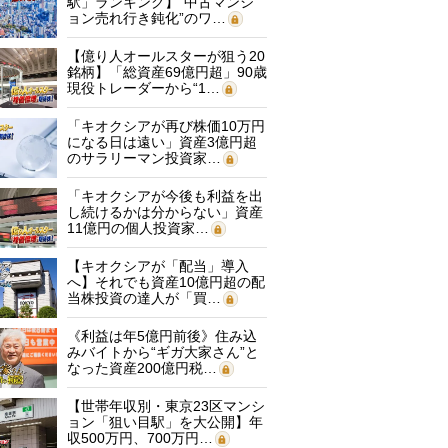
駅」ランキング】“中古マンシ
ョン売れ行き鈍化”のワ…
【億り人オールスターが狙う20
銘柄】「総資産69億円超」90歳
現役トレーダーから“1…
「キオクシアが再び株価10万円
になる日は遠い」資産3億円超
のサラリーマン投資家…
「キオクシアが今後も利益を出
し続けるかは分からない」資産
11億円の個人投資家…
【キオクシアが「配当」導入
へ】それでも資産10億円超の配
当株投資の達人が「買…
《利益は年5億円前後》住み込
みバイトから“ギガ大家さん”と
なった資産200億円税…
【世帯年収別・東京23区マンシ
ョン「狙い目駅」を大公開】年
収500万円、700万円…