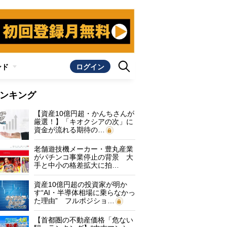
ンド
ログイン
ンキング
【資産10億円超・かんちさんが
厳選！】「キオクシアの次」に
資金が流れる期待の…
老舗遊技機メーカー・豊丸産業
がパチンコ事業停止の背景 大
手と中小の格差拡大に拍…
資産10億円超の投資家が明か
す“AI・半導体相場に乗らなかっ
た理由” フルポジショ…
【首都圏の不動産価格「危ない