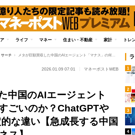
ア
ライフ
マネー
住まい・不動産
家計
トレ
リサーチ
メタが巨額買収した中国のAIエージェント「マナス」の何がすごいのか？ChatGPTやGemini等との決定的な違い【急成長する中国のベンチャービジネス】
ラ
1
2026.01.09 07:01
マネーポストWEB
2
た中国のAIエージェント
ごいのか？ChatGPTや
3
決定的な違い【急成長する中国
4
ネス】