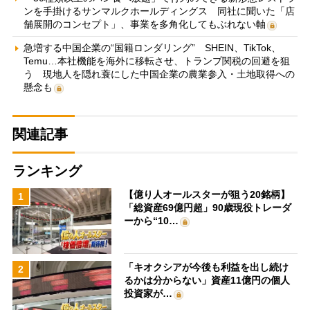
ンを手掛けるサンマルクホールディングス 同社に聞いた「店
舗展開のコンセプト」、事業を多角化してもぶれない軸
急増する中国企業の“国籍ロンダリング” SHEIN、TikTok、
Temu…本社機能を海外に移転させ、トランプ関税の回避を狙
う 現地人を隠れ蓑にした中国企業の農業参入・土地取得への
懸念も
関連記事
ランキング
【億り人オールスターが狙う20銘柄】
1
「総資産69億円超」90歳現役トレーダ
ーから“10…
「キオクシアが今後も利益を出し続け
2
るかは分からない」資産11億円の個人
投資家が…