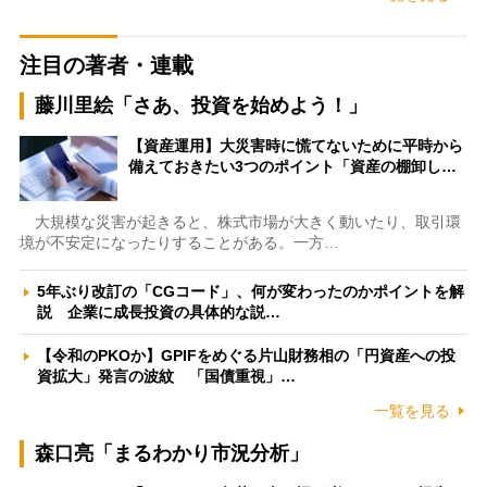
注目の著者・連載
藤川里絵「さあ、投資を始めよう！」
【資産運用】大災害時に慌てないために平時から
備えておきたい3つのポイント「資産の棚卸し…
大規模な災害が起きると、株式市場が大きく動いたり、取引環
境が不安定になったりすることがある。一方…
5年ぶり改訂の「CGコード」、何が変わったのかポイントを解
説 企業に成長投資の具体的な説…
【令和のPKOか】GPIFをめぐる片山財務相の「円資産への投
資拡大」発言の波紋 「国債重視」…
一覧を見る
森口亮「まるわかり市況分析」