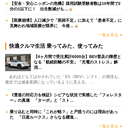
【安全・安心ニッポンの危機】採用試験受験者数は10年間で2
分の1以下に！ 出生数減がも…
【医療崩壊】人口減少で「医師不足」に加えて「患者不足」に
見舞われ地域医療が限界に 今後…
一覧を見る
快適クルマ生活 乗ってみた、使ってみた
【4ヶ月間で受注累計6000台】BEV普及の障壁と
なる「航続距離の不安」「充電のストレス」解
消…
あれほどもてはやされていた「EV（BEV）シフト」の潮流も、
最近では減速基調になっているように見える。…
《雪道の対応力を検証》シビアな状況で実感した「フォレスタ
ー」の真価 「ターボ」と「スト…
乗り込むと同時に「これが軽？」と戸惑うのには理由があっ
た 「日産ルークス」さらなる躍進…
一覧を見る