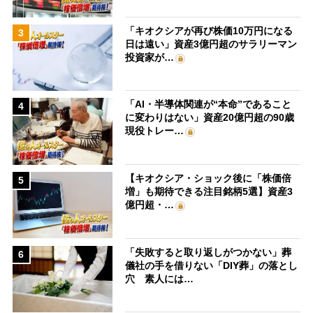
「キオクシアが再び株価10万円になる
3
日は遠い」資産3億円超のサラリーマン
投資家が…
「AI・半導体関連が“本命”であること
4
に変わりはない」資産20億円超の90歳
現役トレー…
【キオクシア・ショック後に「株価倍
5
増」も期待できる注目銘柄5選】資産3
億円超・…
「失敗すると取り返しがつかない」葬
6
儀社の手を借りない「DIY葬」の落とし
穴 素人には…