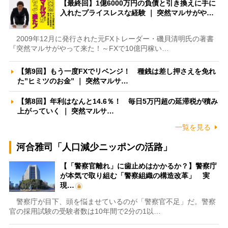
【最終回】1億6000万円の負債と引き換えに手に
入れたプライスレスな経験 ｜ 突然マルサがや…
2009年12月に発行された元FXトレーダー・磯貝清明氏の著書
『突然マルサがやって来た！～FXで10億円稼い…
【第9回】もう一度FXでリベンジ！ 種銭は差し押さえを免れ
た”ヒミツのお金” ｜ 突然マルサ…
【第8回】年利はなんと14.6％！ 毎日5万円超の延滞税が積み
上がっていく ｜ 突然マルサ…
一覧を見る
河合雅司「人口減少ニッポンの活路」
【「警察官離れ」に歯止めはかかるか？】警察庁
が本気で取り組む「警察組織の構造改革」 実
現…
警察庁が目下、頭を悩ませているのが「警察官不足」だ。警察
官の採用試験の受験者数は10年間で2分の1以…