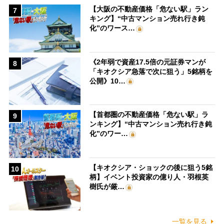
【大阪の不動産価格「危ない駅」ラン
7
キング】“中古マンション売れ行き鈍
化”のワース…
《2年弱で資産17.5倍の元証券マンが
8
「キオクシア急落で次に狙う」5銘柄を
公開》10…
【首都圏の不動産価格「危ない駅」ラ
9
ンキング】“中古マンション売れ行き鈍
化”のワー…
【キオクシア・ショックの後に狙う5銘
10
柄】イベント投資家の億り人・羽根英
樹氏が厳…
一覧を見る