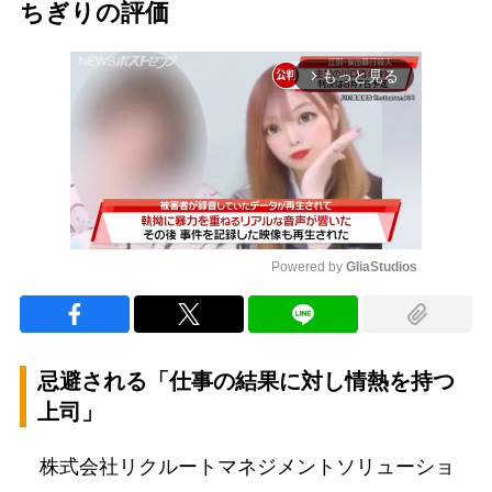
ちぎりの評価
もっと見る
arrow_forward_ios
Powered by 
GliaStudios
Mute
忌避される「仕事の結果に対し情熱を持つ
上司」
株式会社リクルートマネジメントソリューショ