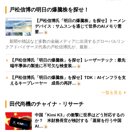
戸松信博の明日の爆騰株を探せ！
【戸松信博氏「明日の爆騰株」を探せ】トーメン
デバイス：サムスンを通じて世界のAIメモリ需
要…
新聞や雑誌など多数の金融メディアに出演するグローバルリン
クアドバイザーズ代表の戸松信博氏が、最新…
【戸松信博氏「明日の爆騰株」を探せ】レーザーテック：最先
端半導体の製造に不可欠な検査装…
【戸松信博氏「明日の爆騰株」を探せ】TDK：AIインフラを支
えるキープレーヤー 成長の再評…
一覧を見る
田代尚機のチャイナ・リサーチ
中国「Kimi K3」の衝撃に世界はどう対応するの
か？ 米財務長官が検討する「蒸留を行う中国
AI…