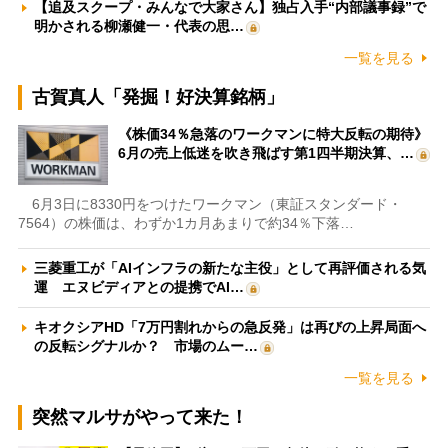
【追及スクープ・みんなで大家さん】独占入手“内部議事録”で
明かされる柳瀬健一・代表の思…
一覧を見る
古賀真人「発掘！好決算銘柄」
《株価34％急落のワークマンに特大反転の期待》
6月の売上低迷を吹き飛ばす第1四半期決算、…
6月3日に8330円をつけたワークマン（東証スタンダード・
7564）の株価は、わずか1カ月あまりで約34％下落…
三菱重工が「AIインフラの新たな主役」として再評価される気
運 エヌビディアとの提携でAI…
キオクシアHD「7万円割れからの急反発」は再びの上昇局面へ
の反転シグナルか？ 市場のムー…
一覧を見る
突然マルサがやって来た！