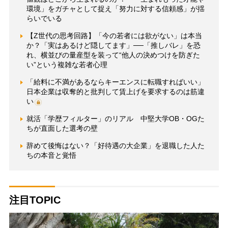
環境」をガチャとして捉え「努力に対する信頼感」が揺
らいでいる
【Z世代の思考回路】「今の若者には欲がない」は本当
か？「実はあるけど隠してます」──「推しバレ」を恐
れ、横並びの量産型を装って“他人の決めつけを防ぎた
い”という複雑な若者心理
「給料に不満があるならキーエンスに転職すればいい」
日本企業は収奪的と批判して賃上げを要求するのは筋違
い
就活「学歴フィルター」のリアル 中堅大学OB・OGた
ちが直面した選考の壁
辞めて後悔はない？「好待遇の大企業」を退職した人た
ちの本音と覚悟
注目TOPIC