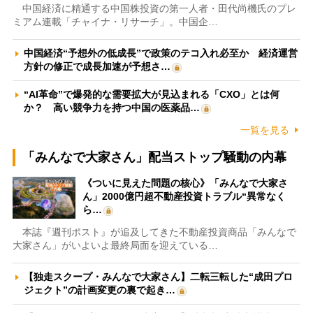
中国経済に精通する中国株投資の第一人者・田代尚機氏のプレ
ミアム連載「チャイナ・リサーチ」。中国企…
中国経済“予想外の低成長”で政策のテコ入れ必至か 経済運営
方針の修正で成長加速が予想さ…
“AI革命”で爆発的な需要拡大が見込まれる「CXO」とは何
か？ 高い競争力を持つ中国の医薬品…
一覧を見る
「みんなで大家さん」配当ストップ騒動の内幕
《ついに見えた問題の核心》「みんなで大家さ
ん」2000億円超不動産投資トラブル“異常なく
ら…
本誌『週刊ポスト』が追及してきた不動産投資商品「みんなで
大家さん」がいよいよ最終局面を迎えている…
【独走スクープ・みんなで大家さん】二転三転した“成田プロ
ジェクト”の計画変更の裏で起き…