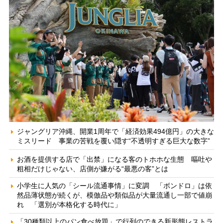
ジャングリア沖縄、開業1周年で「経済効果494億円」の大きな
ミスリード 事業の苦戦を覆い隠す“不透明すぎる巨大な数字”
お酒を提供する店で「出禁」になる客のトホホな生態 嘔吐や
粗相だけじゃない、店側が嫌がる“最悪の客”とは
小学生に人気の「シール流通事情」に変調 「ボンドロ」は依
然品薄状態が続くが、模倣品や類似品が大量流通し一部で値崩
れ 「選別が本格化する時代に」
「30種類以上のパン食べ放題」で行列のできる新形態レストラ