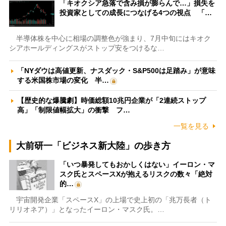
「キオクシア急落で含み損が膨らんで…」損失を
投資家としての成長につなげる4つの視点 「…
半導体株を中心に相場の調整色が強まり、7月中旬にはキオク
シアホールディングスがストップ安をつけるな…
「NYダウは高値更新、ナスダック・S&P500は足踏み」が意味
する米国株市場の変化 半…
【歴史的な爆騰劇】時価総額10兆円企業が「2連続ストップ
高」「制限値幅拡大」の衝撃 フ…
一覧を見る
大前研一「ビジネス新大陸」の歩き方
「いつ暴発してもおかしくはない」イーロン・マ
スク氏とスペースXが抱えるリスクの数々「絶対
的…
宇宙開発企業「スペースX」の上場で史上初の「兆万長者（ト
リリオネア）」となったイーロン・マスク氏。…