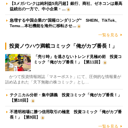
【3メガバンクは純利益5兆円超】銀行、商社、ゼネコンは最高
益続出の一方で、中小企業・…
急増する中国企業の“国籍ロンダリング” SHEIN、TikTok、
Temu…本社機能を海外に移転させ…
一覧を見る
投資ノウハウ満載コミック「俺がカブ番長！」
「売り時」を逃さないトレンド見極め術 投資コ
ミック「俺がカブ番長！」【第11回】
かつて投資情報雑誌「マネーポスト」にて、圧倒的な情報量が
詰め込まれた「天下無敵の株コミック」とし…
テクニカル分析・集中講義 投資コミック「俺がカブ番長！」
【第10回】
不透明相場に勝つ信用取引の極意 投資コミック「俺がカブ番
長！」【第9回】
一覧を見る