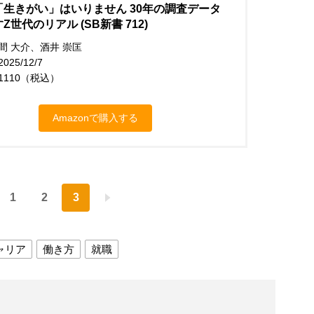
「生きがい」はいりません 30年の調査データ
Z世代のリアル (SB新書 712)
間 大介、酒井 崇匡
25/12/7
1110（税込）
Amazonで購入する
1
2
3
ャリア
働き方
就職