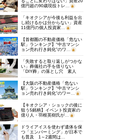
ることに変わりはない」資産20
億円超の90歳現役トレ…
「キオクシアが今後も利益を出
し続けるかは分からない」資産
11億円の個人投資家…
【首都圏の不動産価格「危ない
駅」ランキング】“中古マンシ
ョン売れ行き鈍化”のワ…
「失敗すると取り返しがつかな
い」葬儀社の手を借りない
「DIY葬」の落とし穴 素人
に…
【大阪の不動産価格「危ない
駅」ランキング】“中古マンシ
ョン売れ行き鈍化”のワー…
【キオクシア・ショックの後に
狙う5銘柄】イベント投資家の
億り人・羽根英樹氏が…
ドライアイスを使わず遺体を保
つ「エンバーミング」が日本で
も普及 1～2週間は…