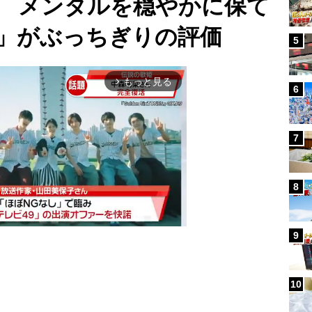
 メンタルを穏やかに保て
」がぶっちぎりの評価
5
もっと見る
arrow_forward_ios
6
7
8
9
Mute
10