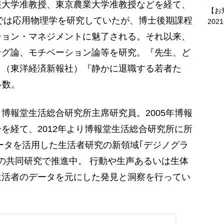
報大学准教授、東京農業大学准教授などを経て、
【お
までは応用物理学を研究していたが、博士後期課程
202
ション・マネジメントに魅了される。それ以来、
ング論、モチベーション論等を研究。『先生、ど
』（東洋経済新報社）『静かに退職する若者た
多数。
博報堂生活総合研究所主席研究員。2005年博報
を経て、2012年より博報堂生活総合研究所に所
ータを活用した生活者研究の新領域｢デジノグラ
の共同研究で推進中。 行動や生声あるいは生体
生活者のデータを元にした発見と洞察を行ってい