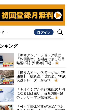
ンド
ログイン
ンキング
【キオクシア・ショック後に
「株価倍増」も期待できる注目
銘柄5選】資産3億円超…
【億り人オールスターが狙う20
銘柄】「総資産69億円超」90歳
現役トレーダーから“1…
「キオクシアが再び株価10万円
になる日は遠い」資産3億円超
のサラリーマン投資家…
「AI・半導体関連が“本命”であ