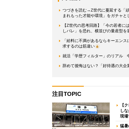
つづきを読む→Z世代に蔓延する「
まれもった才能や環境」をガチャと
【Z世代の思考回路】「今の若者に
しバレ」を恐れ、横並びの量産型を装
「給料に不満があるならキーエンス
求するのは筋違い
就活「学歴フィルター」のリアル 
辞めて後悔はない？「好待遇の大企
注目TOPIC
【ク
しな
現場
猛暑