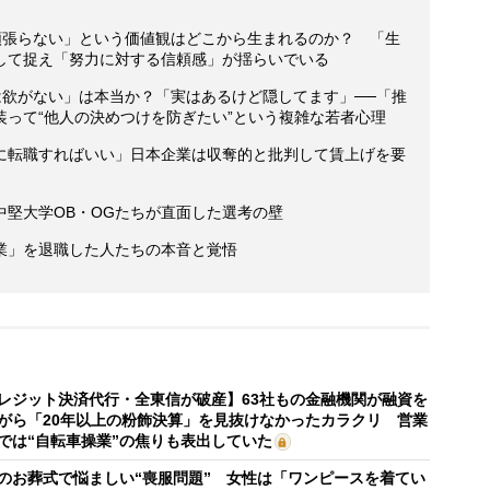
頑張らない」という価値観はどこから生まれるのか？ 「生
して捉え「努力に対する信頼感」が揺らいでいる
は欲がない」は本当か？「実はあるけど隠してます」──「推
って“他人の決めつけを防ぎたい”という複雑な若者心理
に転職すればいい」日本企業は収奪的と批判して賃上げを要
中堅大学OB・OGたちが直面した選考の壁
業」を退職した人たちの本音と覚悟
レジット決済代行・全東信が破産】63社もの金融機関が融資を
がら「20年以上の粉飾決算」を見抜けなかったカラクリ 営業
では“自転車操業”の焦りも表出していた
のお葬式で悩ましい“喪服問題” 女性は「ワンピースを着てい