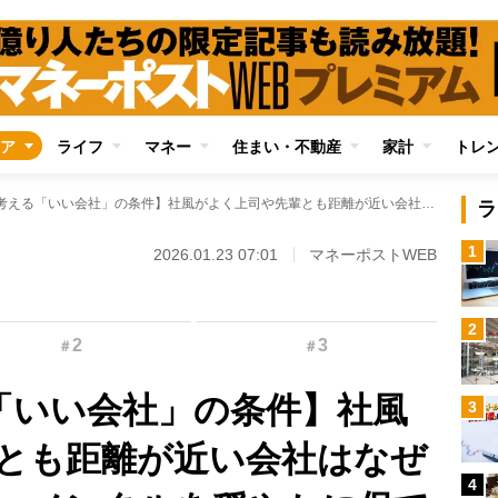
ア
ライフ
マネー
住まい・不動産
家計
トレ
【Z世代が考える「いい会社」の条件】社風がよく上司や先輩とも距離が近い会社はなぜ受けが悪いのか？ メンタルを穏やかに保てる「安定した会社」がぶっちぎりの評価
ラ
1
2026.01.23 07:01
マネーポストWEB
2
2
3
＃
＃
「いい会社」の条件】社風
3
とも距離が近い会社はなぜ
4